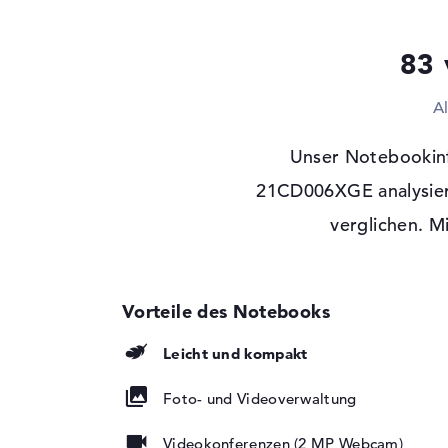
Display
Display-Typ
14" TFT
83 
Max. Auflösung
1920 x 1200
A
Auflösungstyp
WUXGA
Besonderheiten
Multi-Touchscreen, 
Unser Notebookinf
LED-Hintergrundbel
Panel
21CD006XGE analysier
Audio
verglichen. M
Soundkarte
Realtek ALC3306
Mikrofon
vorhanden
Webcam
Sensorauflösung
2 MP
Leicht und kompakt
Eingabegeräte
Foto- und Videoverwaltung
Eingabegeräte
Multi-Touch-Trackp
Touchscreen, Stiftba
Videokonferenzen (2 MP Webcam)