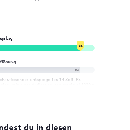
splay
flösung
chauflösendes entspiegeltes 14 Zoll IPS-
splay, mit einer Auflösung von maximal 1920 x
00
dest du in diesen