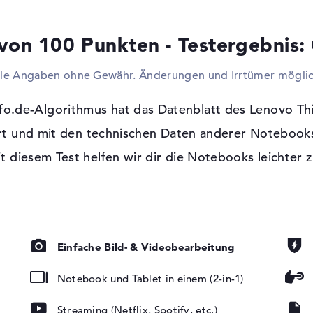
dazu findet ihr In den Spezifikationen. Sol
Digitalkameras eurem System beilegen wol
von 100 Punkten - Testergebnis:
Ports durchführen. An diese Anschlüsse p
Lenkräder. Sollte euch der Bildschirm des 
lle Angaben ohne Gewähr. Änderungen und Irrtümer möglic
Chance offen dieses Modell über Kabel mi
verbinden. Um Raum im Chassis zu sparen,
entspiegelt,
Laufwerk verbaut.
o.de-Algorithmus hat das Datenblatt des Lenovo T
euchtung, IPS
t und mit den technischen Daten anderer Notebooks
Windows 11 Betriebssystem und 3 Jahre
it diesem Test helfen wir dir die Notebooks leichter z
Mit Microsoft Windows 11 Professional (64
Gebrauch beigelegt. Beim Kauf dieses Lapt
Service abgesichert.
Einfache Bild- & Videobearbeitung
Notebook und Tablet in einem (2-in-1)
ad, Multi-
siert, Tastatur
Streaming (Netflix, Spotify, etc.)