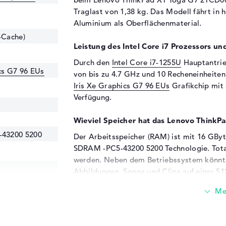
Traglast von 1,38 kg. Das Modell fährt in 
Aluminium als Oberflächenmaterial.
-Cache)
Leistung des Intel Core i7 Prozessors und
Durch den
Intel Core i7-1255U
Hauptantrieb
ics G7 96 EUs
von bis zu 4.7 GHz und 10 Recheneinheit
Iris Xe Graphics G7 96 EUs
Grafikchip mit
Verfügung.
Wieviel Speicher hat das Lenovo Thin
43200 5200
Der Arbeitsspeicher (RAM) ist mit 16 GB
SDRAM -PC5-43200 5200 Technologie. Tota
werden. Neben dem Betriebssystem könnt i
Abbildungen, Songs und Clips auf einer 51
Diese Schnittstellen und Funkverbindung
Die Hauptanschlüsse des Lenovo ThinkPa
(2x), USB 3.2 - Typ A (2x), DisplayPort übe