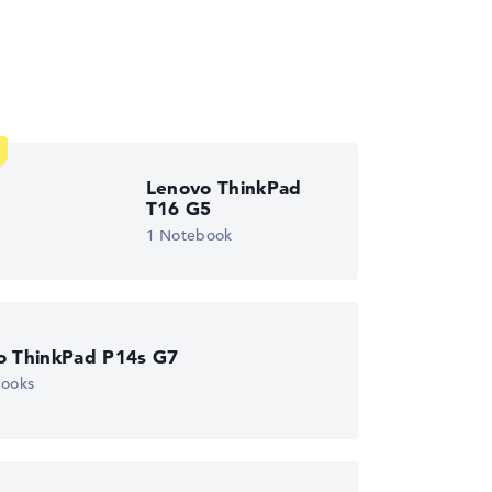
wichtungen automatisch an.
Lenovo ThinkPad
T16 G5
1 Notebook
o ThinkPad P14s G7
books