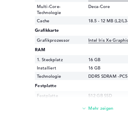
Multi-Core-
Deca-Core
Technologie
Cache
18.5 - 12 MB (L2/L3
Grafikkarte
Grafikprozessor
Intel Iris Xe Graph
RAM
1. Steckplatz
16 GB
Installiert
16 GB
Technologie
DDR5 SDRAM -PC5-
Festplatte
Festplatte
512 GB SSD
Schnittstelle
PCIe
Optische Speicher
Laufwerks-Typ
ohne Laufwerk