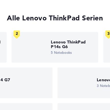
, Grafikkarte 30%, RAM 15%, Speicher 15%
t 35%, Höhe 15%
Alle Lenovo ThinkPad Serien
gaben. Fehlen Daten bei einzelnen Modellen, passen sich die Ge
edback
1
Lenovo ThinkPad
P14s G6
5 Notebooks
 11
)
14 G7
Lenov
3 Note
eturn-Service