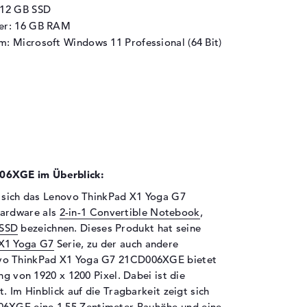
512 GB SSD
her: 16 GB RAM
m: Microsoft Windows 11 Professional (64 Bit)
06XGE im Überblick:
f sich das Lenovo ThinkPad X1 Yoga G7
ardware als
2-in-1 Convertible Notebook
,
 SSD
bezeichnen. Dieses Produkt hat seine
X1 Yoga G7
Serie, zu der auch andere
ovo ThinkPad X1 Yoga G7 21CD006XGE bietet
ng von 1920 x 1200 Pixel. Dabei ist die
. Im Hinblick auf die Tragbarkeit zeigt sich
6XGE eine 1,55 Zentimeter Bauhöhe und eine