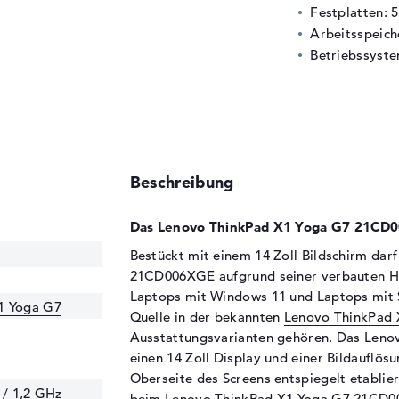
Festplatten: 
Arbeitsspeic
Betriebssyste
Beschreibung
Das Lenovo ThinkPad X1 Yoga G7 21CD0
Bestückt mit einem 14 Zoll Bildschirm dar
21CD006XGE aufgrund seiner verbauten H
Laptops mit Windows 11
und
Laptops mit
1 Yoga G7
Quelle in der bekannten
Lenovo ThinkPad 
Ausstattungsvarianten gehören. Das Len
einen 14 Zoll Display und einer Bildauflösu
Oberseite des Screens entspiegelt etabliert
 / 1,2 GHz
beim Lenovo ThinkPad X1 Yoga G7 21CD00