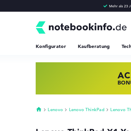
Konfigurator
Kaufberatung
Tec
AC
HP
LE
BONU
JETZ
NOTE
Lenovo
Lenovo ThinkPad
Lenovo T
Startseite