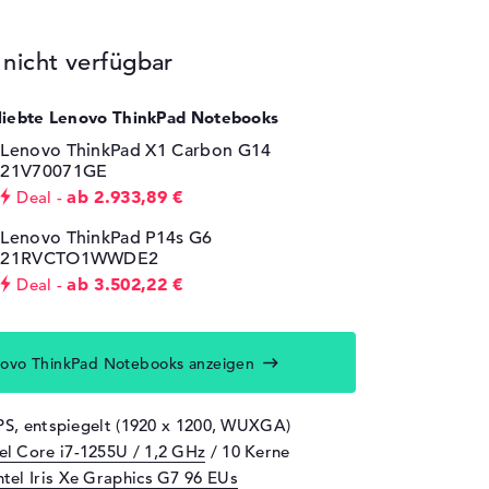
icht verfügbar
eliebte Lenovo ThinkPad Notebooks
Lenovo ThinkPad X1 Carbon G14
21V70071GE
ab 2.933,89 €
Deal
Lenovo ThinkPad P14s G6
21RVCTO1WWDE2
ab 3.502,22 €
Deal
ovo ThinkPad Notebooks anzeigen
IPS, entspiegelt (1920 x 1200, WUXGA)
tel Core i7-1255U / 1,2 GHz
/ 10 Kerne
ntel Iris Xe Graphics G7 96 EUs