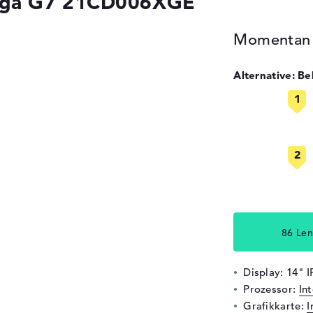
Yoga G7 21CD006XGE
Momentan n
Alternative: B
86 Len
Display: 14" 
Prozessor:
In
Grafikkarte:
I