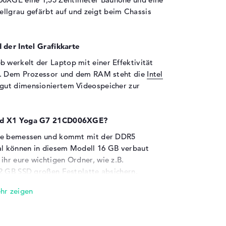
hellgrau gefärbt auf und zeigt beim Chassis
 der Intel Grafikkarte
 werkelt der Laptop mit einer Effektivität
en. Dem Prozessor und dem RAM steht die
Intel
 gut dimensioniertem Videospeicher zur
kPad X1 Yoga G7 21CD006XGE?
yte bemessen und kommt mit der DDR5
l können in diesem Modell 16 GB verbaut
hr eure wichtigen Ordner, wie z.B.
2 GB SSD großen Festplatte absichern.
en sind an Bord:
d X1 Yoga G7 21CD006XGE sind Thunderbolt 4
r USB-C (2x) und HDMI 2.0 (1x). Einzelheiten