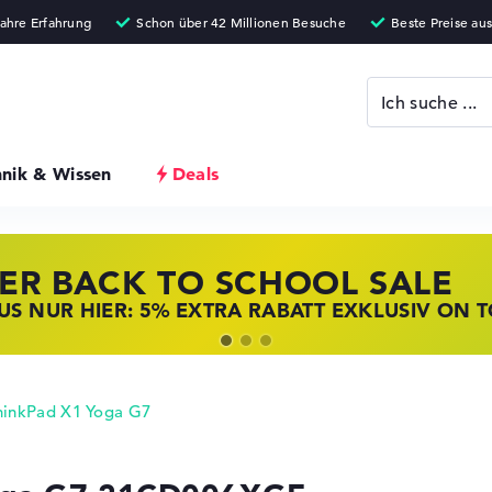
hnik & Wissen
Deals
ER BACK TO SCHOOL SALE
 STORE SSV DEALS
NOVO LAPTOP DEALS
S NUR HIER: 5% EXTRA RABATT EXKLUSIV ON 
T ZUGREIFEN: NOTEBOOKS BEI HP KRÄFTIG RED
BOOKS BEI LENOVO JETZT KRÄFTIG REDUZIERT
hinkPad X1 Yoga G7