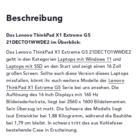
Technologie
DDR5 SDRAM PC5-38400
4800
Beschreibung
Festplatte
Festplatte
512 GB SSD
Das Lenovo ThinkPad X1 Extreme G5
Schnittstelle
PCIe
21DECTO1WWDE2 im Überblick:
Optische Speicher
Das Lenovo ThinkPad X1 Extreme G5 21DECTO1WWDE2
geht in den Kategorien
Laptops mit Windows 11
und
Laufwerks-Typ
ohne Laufwerk
Laptops mit SSD
an den Start und zeigt einen 16 Zoll
Display
großen Screen. Sollte euch diese Version dieses Laptops
missfallen, könnt ihr euch weitere Modelle der
Lenovo
Display-Typ
16" TFT
ThinkPad X1 Extreme G5
Serie bei uns ansehen. Die
Max. Auflösung
2560 x 1600
Auflösung des 16 Inch Displays mit 165 Hz
Auflösungstyp
WQXGA
Bildwiederholrate, liegt bei 2560 x 1600 Bildelementen.
Bildwiederholrate
165 Hz
Sein Überzug ist matt. Die Schwere des Modells liegt
laut Entwickler bei 1,88 Kilogramm, während die Bauhöhe
Besonderheiten
Display, matt, LED-
bei 1,79 cm bleibt. In schwarz tritt das aus Kohlefaser
Hintergrundbeleuchtung, IPS
bestehende Case in Erscheinung.
Panel, farbkalibriert