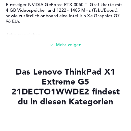
Betriebssystem / Software
Surfen im Internet
Einsteiger NVIDIA GeForce RTX 3050 Ti Grafikkarte mit
4 GB Videospeicher und 1222 - 1485 MHz (Takt/Boost),
Bereitgestelltes
Microsoft Windows 11
sowie zusätzlich onboard eine Intel Iris Xe Graphics G7
Betriebssystem
Professional (64 Bit)
96 EUs
Herstellergarantie
Arbeitsspeicher
Service & Support
3 Jahre Pick-up & Return-
Service
Großer 16 GB (2 x 8 GB) Arbeitspeicher - DDR5 SDRAM
PC5-38400 4800
Das Lenovo ThinkPad X1
Speicher
Extreme G5
21DECTO1WWDE2 findest
Mittelgroßer 512 GB SSD Speicher
du in diesen Kategorien
Mobilität
Laptops mit SSD