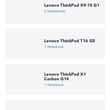
Höhe 15%
Lenovo ThinkPad X9-15 G1
Display (20%):
Auflösung 100%
2 Notebooks
Wir arbeiten mit den offiziellen Herstellerangaben.
Fehlen Daten bei einzelnen Modellen, passen sich die
Gewichtungen automatisch an.
Lob oder Kritik?
Wir freuen uns über dein Feedback
Lenovo ThinkPad T16 G5
1 Notebook
Lenovo ThinkPad X1
Carbon G14
1 Notebook