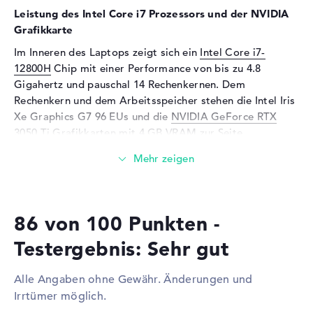
Kartenleser
Leistung des Intel Core i7 Prozessors und der NVIDIA
Unterstützte Flash-
SD Memory Card
Grafikkarte
Speicherkarten
Im Inneren des Laptops zeigt sich ein
Intel Core i7-
Audio
12800H
Chip mit einer Performance von bis zu 4.8
Gigahertz und pauschal 14 Rechenkernen. Dem
Soundkarte
Realtek ALC3306
Rechenkern und dem Arbeitsspeicher stehen die Intel Iris
Mikrofon
vorhanden
Xe Graphics G7 96 EUs und die
NVIDIA GeForce RTX
3050 Ti
Grafikkarten mit 4 GB VRAM zur Seite.
Webcam
Sensorauflösung
2 MP
Wieviel Speicher hat das Lenovo ThinkPad X1 Extreme
G5 21DECTO1WWDE2?
Eingabegeräte
Der Arbeitsspeicher (RAM) ist mit 16 GB bestückt und
Eingabegeräte
Multi-Touch-Trackpad,
86 von 100 Punkten -
kommt mit der DDR5 SDRAM PC5-38400 4800
Tastatur
Generation. Maximal dürfen in diesem Modell 64 GByte
Tastatur
Beleuchtet (hintergrund),
Testergebnis: Sehr gut
eingesetzt werden. Das Lenovo ThinkPad X1 Extreme G5
Flüssigkeitsabweisend
21DECTO1WWDE2 ermöglicht einen Festplatte
Netzwerk
Alle Angaben ohne Gewähr. Änderungen und
Speicherplatz von 512 GB SSD.
Irrtümer möglich.
WLAN
802.11a, 802.11ac, 802.11ax,