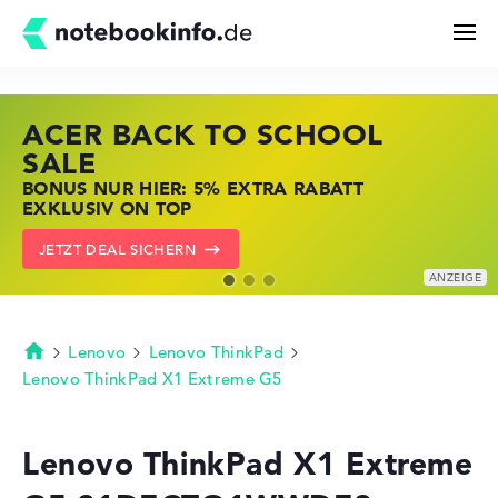
ACER BACK TO SCHOOL
HP STORE SSV DEALS
LENOVO LAPTOP DEALS
Suchen
SALE
JETZT ZUGREIFEN: NOTEBOOKS BEI HP
NOTEBOOKS BEI LENOVO JETZT
BONUS NUR HIER: 5% EXTRA RABATT
KRÄFTIG REDUZIERT
KRÄFTIG REDUZIERT
Konfigurator
EXKLUSIV ON TOP
ZU DEN HP ANGEBOTEN
LENOVO DEALS ZEIGEN
JETZT DEAL SICHERN
Kaufberatung
Technik & Wissen
Lenovo
Lenovo ThinkPad
Startseite
Lenovo ThinkPad X1 Extreme G5
Deals
Lenovo ThinkPad X1 Extreme
Merkzettel