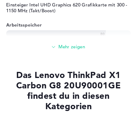
Herstellergarantie
Einsteiger Intel UHD Graphics 620 Grafikkarte mit 300 -
1150 MHz (Takt/Boost)
Service & Support
3 Jahre Bring-In Service
Arbeitsspeicher
Solide 8 GB Arbeitspeicher - DDR3 SDRAM - PC3-17000 -
2133 MHz
Speicher
Das Lenovo ThinkPad X1
256 GB SSD großer Speicher als Grundausstattung
Carbon G8 20U90001GE
findest du in diesen
Kategorien
Mobilität
Akkulaufzeit
Laptops mit SSD