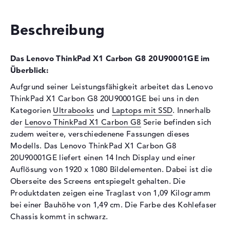
Festplatte
256 GB SSD
Schnittstelle
PCIe
Beschreibung
Optische Speicher
Das Lenovo ThinkPad X1 Carbon G8 20U90001GE im
Laufwerks-Typ
ohne Laufwerk
Überblick:
Display
Aufgrund seiner Leistungsfähigkeit arbeitet das Lenovo
Display-Typ
14" TFT
ThinkPad X1 Carbon G8 20U90001GE bei uns in den
Max. Auflösung
1920 x 1080
Kategorien
Ultrabooks
und
Laptops mit SSD
. Innerhalb
der
Lenovo ThinkPad X1 Carbon G8
Serie befinden sich
Auflösungstyp
Full-HD
zudem weitere, verschiedenene Fassungen dieses
Besonderheiten
Display, entspiegelt, LED-
Modells. Das Lenovo ThinkPad X1 Carbon G8
Hintergrundbeleuchtung, IPS
20U90001GE liefert einen 14 Inch Display und einer
Panel
Auflösung von 1920 x 1080 Bildelementen. Dabei ist die
Audio
Oberseite des Screens entspiegelt gehalten. Die
Produktdaten zeigen eine Traglast von 1,09 Kilogramm
Soundkarte
Hi-Definition Audio
bei einer Bauhöhe von 1,49 cm. Die Farbe des Kohlefaser
Mikrofon
vorhanden
Chassis kommt in schwarz.
Webcam