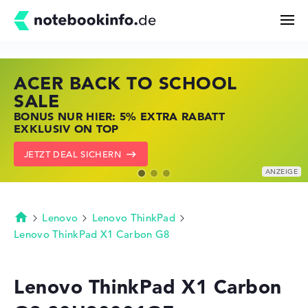
ACER BACK TO SCHOOL
HP STORE SSV DEALS
LENOVO LAPTOP DEALS
Suchen
SALE
JETZT ZUGREIFEN: NOTEBOOKS BEI HP
NOTEBOOKS BEI LENOVO JETZT
BONUS NUR HIER: 5% EXTRA RABATT
KRÄFTIG REDUZIERT
KRÄFTIG REDUZIERT
Konfigurator
EXKLUSIV ON TOP
ZU DEN HP ANGEBOTEN
LENOVO DEALS ZEIGEN
JETZT DEAL SICHERN
Kaufberatung
Technik & Wissen
Lenovo
Lenovo ThinkPad
Startseite
Lenovo ThinkPad X1 Carbon G8
Deals
Lenovo ThinkPad X1 Carbon
Merkzettel