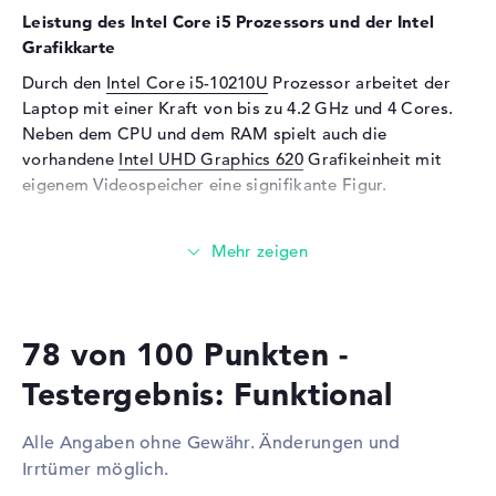
Leistung des Intel Core i5 Prozessors und der Intel
Sensorauflösung
0,9 MP
Grafikkarte
Eingabegeräte
Durch den
Intel Core i5-10210U
Prozessor arbeitet der
Laptop mit einer Kraft von bis zu 4.2 GHz und 4 Cores.
Eingabegeräte
Tastatur (Beleuchtet
(hintergrund),
Neben dem CPU und dem RAM spielt auch die
Flüssigkeitsabweisend),
vorhandene
Intel UHD Graphics 620
Grafikeinheit mit
Touchpad (Multi-Touch-
eigenem Videospeicher eine signifikante Figur.
Trackpad), Pointing Stick
Wieviel Speicher hat das Lenovo ThinkPad X1 Carbon
Netzwerk
G8 20U90001GE?
Netzwerkkarte
Gigabit Ethernet
Ausgestattet mit DDR3 SDRAM (PC3-17000 - 2133 MHz)
(10/100/1000)
Technologie, sind 8 GByte Arbeitsspeicher (RAM)
WLAN
802.11a, 802.11b, 802.11g,
78 von 100 Punkten -
verbaut. Der Entwickler erlaubt in diesem Notebook
802.11n, 802.11ac, 802.11ax
maximal 8 Gigabyte. Euer Betriebssystem und
Testergebnis: Funktional
Bluetooth
Bluetooth 5
umfassende Ordner sitzen auf einer Festplatte mit 256
GB SSD Größe.
Erweiterung / Konnektivität
Alle Angaben ohne Gewähr. Änderungen und
Schnittstellen
1 x Thunderbolt 3, 2 x USB 3.2
Irrtümer möglich.
Diese Schnittstellen und Funkverbindungen sind an
- Typ A