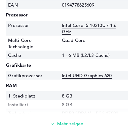
EAN
0194778625609
Prozessor
Prozessor
Intel Core i5-10210U / 1,6
GHz
Multi-Core-
Quad-Core
Technologie
Cache
1 - 6 MB (L2/L3-Cache)
Grafikkarte
Grafikprozessor
Intel UHD Graphics 620
RAM
1. Steckplatz
8 GB
Installiert
8 GB
Technologie
DDR3 SDRAM - PC3-17000 -
2133 MHz
Festplatte