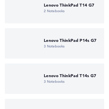
Display (20%):
Auflösung 100%
Lenovo ThinkPad T14 G7
Wir arbeiten mit den offiziellen Herstellerangaben.
2 Notebooks
Fehlen Daten bei einzelnen Modellen, passen sich die
Gewichtungen automatisch an.
Lob oder Kritik?
Wir freuen uns über dein Feedback
Lenovo ThinkPad P14s G7
3 Notebooks
Lenovo ThinkPad T14s G7
3 Notebooks