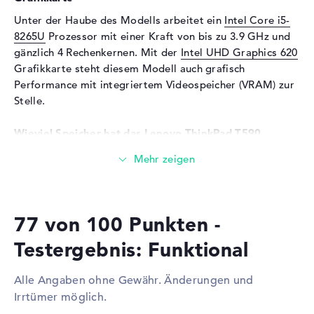
Soundkarte
Realtek ALC3287
Unter der Haube des Modells arbeitet ein
Intel Core i5-
Mikrofon
vorhanden
8265U
Prozessor mit einer Kraft von bis zu 3.9 GHz und
Webcam
gänzlich 4 Rechenkernen. Mit der
Intel UHD Graphics 620
Grafikkarte steht diesem Modell auch grafisch
Sensorauflösung
0,9 MP
Performance mit integriertem Videospeicher (VRAM) zur
Eingabegeräte
Stelle.
Eingabegeräte
Tastatur (Beleuchtet
Wieviel Speicher hat das Lenovo ThinkPad T590
(hintergrund)), Touchpad
20N40033GE?
(Multi-Touch-Trackpad),
Pointing Stick
Für den Arbeitsspeicher (RAM) stehen insgesamt 8
Gigabyte zur Seite. Dabei wird aktueller DDR4 SDRAM
Netzwerk
(PC4-19200 - 2400 MHz) Arbeitsspeicher (RAM) genutzt.
Netzwerkkarte
Gigabit Ethernet
77 von 100 Punkten -
Wer sein Laptop hochstufen möchte, kann dies bis
(10/100/1000)
maximal 4 GByte erledigen. Das Speichervolumen dieses
Testergebnis: Funktional
WLAN
802.11a, 802.11b, 802.11g,
Notebooks liegt bei 256 GB SSD. In diesem Fall wird hier
802.11n, 802.11ac
eine moderne Festplatte verbaut.
Alle Angaben ohne Gewähr. Änderungen und
Bluetooth
Bluetooth 5
Irrtümer möglich.
Diese Schnittstellen und Funkverbindungen sind an
Erweiterung / Konnektivität