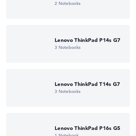
Display (20%):
Auflösung 100%
2 Notebooks
Wir arbeiten mit den offiziellen Herstellerangaben.
Fehlen Daten bei einzelnen Modellen, passen sich die
Gewichtungen automatisch an.
Lenovo ThinkPad P14s G7
Lob oder Kritik?
Wir freuen uns über dein Feedback
3 Notebooks
Lenovo ThinkPad T14s G7
3 Notebooks
Lenovo ThinkPad P16s G5
1 Notebook