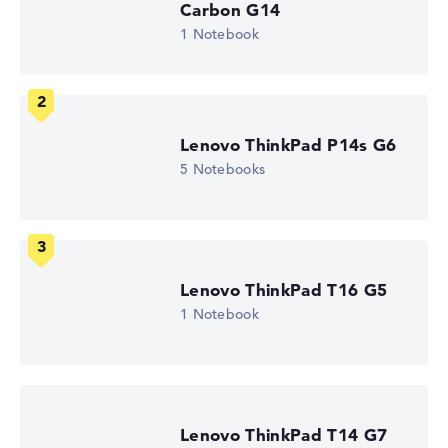
Carbon G14
1 Notebook
Entspiegeltes 15,6 Zoll IPS-Display mit solider Auflösung
von maximal 1920 x 1080
Lenovo ThinkPad P14s G6
Wie wir testen und bewerten
5 Notebooks
Wir helfen dir, technische Daten von Notebooks leichter
zu vergleichen. Unser Test-Algorithmus analysiert die
Datenblätter tausender Notebooks automatisch –
basierend auf über 23 Jahren Erfahrung in der Notebook-
Kaufberatung.
Lenovo ThinkPad T16 G5
Die Gesamtnote
setzt sich aus drei Teilbewertungen
1 Notebook
zusammen:
Leistung & Speicher (60%):
Prozessor 40%,
Grafikkarte 30%, RAM 15%, Speicher 15%
Mobilität (20%):
Akkulaufzeit 50%, Gewicht 35%,
Höhe 15%
Lenovo ThinkPad T14 G7