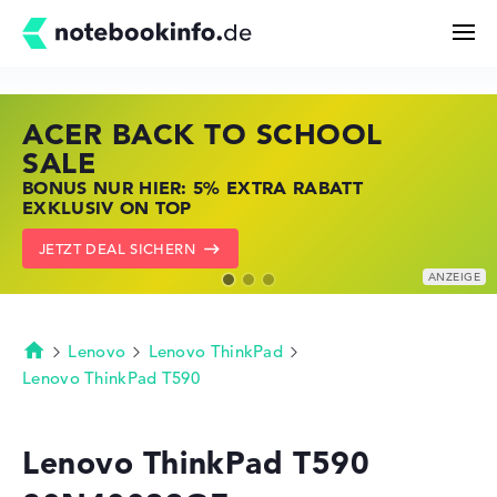
ACER BACK TO SCHOOL
HP STORE SSV DEALS
LENOVO LAPTOP DEALS
Suchen
SALE
JETZT ZUGREIFEN: NOTEBOOKS BEI HP
NOTEBOOKS BEI LENOVO JETZT
BONUS NUR HIER: 5% EXTRA RABATT
KRÄFTIG REDUZIERT
KRÄFTIG REDUZIERT
Konfigurator
EXKLUSIV ON TOP
ZU DEN HP ANGEBOTEN
LENOVO DEALS ZEIGEN
JETZT DEAL SICHERN
Kaufberatung
Technik & Wissen
Lenovo
Lenovo ThinkPad
Startseite
Lenovo ThinkPad T590
Deals
Lenovo ThinkPad T590
Merkzettel