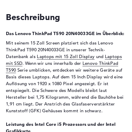
Festplatte
256 GB SSD
Schnittstelle
PCIe
Beschreibung
Optische Speicher
Laufwerks-Typ
ohne Laufwerk
Das Lenovo ThinkPad T590 20N40033GE im Überblick:
Display
Mit seinem 15 Zoll Screen platziert sich das Lenovo
ThinkPad T590 20N40033GE in unserer Technik-
Display-Typ
15,6" TFT
Datenbank als
Laptops mit 15 Zoll Display
und
Laptops
Max. Auflösung
1920 x 1080
mit SSD
. Wenn wir uns innerhalb der
Lenovo ThinkPad
Auflösungstyp
Full-HD
T590
Serie umblicken, entdecken wir weitere Geräte auf
Besonderheiten
Display, entspiegelt, LED-
Basis dieses Laptops. Auf dem 15 Inch Display wird eine
Hintergrundbeleuchtung, IPS
Auflösung von 1920 x 1080 Pixel angezeigt. Er ist
Panel
entspiegelt. Die Schwere des Modells bleibt laut
Hersteller bei 1,75 Kilogramm, während die Bauhöhe bei
Kartenleser
1,91 cm liegt. Der Anstrich des Glasfaserverstärkter
Unterstützte Flash-
microSD
Kunststoff (GFK) Gehäuses kommt in schwarz.
Speicherkarten
Leistung des Intel Core i5 Prozessors und der Intel
Audio
Grafikkarte