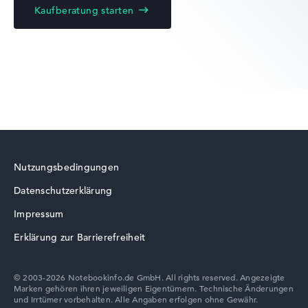
Kaufberatung starten
Lenovo ThinkPad
Lenovo Legion
Nutzungsbedingungen
Datenschutzerklärung
Lenovo LOQ
Impressum
Erklärung zur Barrierefreiheit
© 2003-2026 Notebookinfo.de GmbH. All rights reserved. Angezeigte
Marken gehören ihren jeweiligen Eigentümern. Technische Änderungen
Lenovo Chromebook
und Irrtümer vorbehalten. Alle Angaben erfolgen ohne Gewähr.