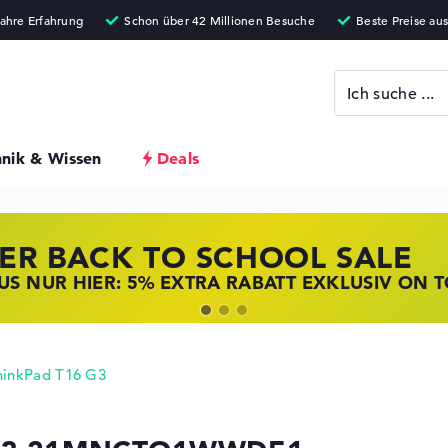
hnik & Wissen
Deals
ER BACK TO SCHOOL SALE
 STORE SSV DEALS
NOVO LAPTOP DEALS
S NUR HIER: 5% EXTRA RABATT EXKLUSIV ON 
T ZUGREIFEN: NOTEBOOKS BEI HP KRÄFTIG RED
BOOKS BEI LENOVO JETZT KRÄFTIG REDUZIERT
hinkPad T16 G3