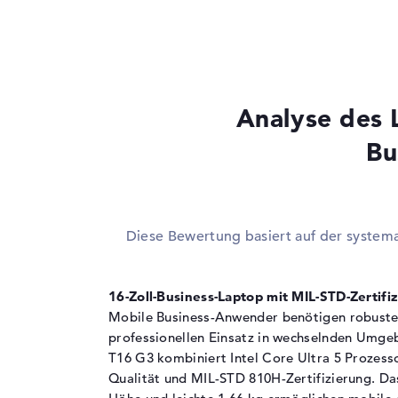
Prozessor
Intel Core Ultra 5 
Multi-Core-
Dodeca-Core
Technologie
Cache
12 MB (L3-Cache)
Analyse de
Grafikkarte
Bu
Grafikprozessor
Intel Xe 4C-iGPU 1
RAM
1. Steckplatz
8 GB
2. Steckplatz
Frei
Diese Bewertung basiert auf der system
Installiert
8 GB
Technologie
DDR5 - 5600 MHZ
16-Zoll-Business-Laptop mit MIL-STD-Zertifi
Festplatte
Mobile Business-Anwender benötigen robuste
professionellen Einsatz in wechselnden Umg
Festplatte
256 GB SSD
T16 G3 kombiniert Intel Core Ultra 5 Prozess
Schnittstelle
PCIe
Qualität und MIL-STD 810H-Zertifizierung. Da