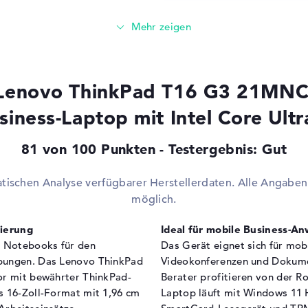
Schnittstellen
2 x
125U / 0,7 GHz
Video
2 
2.1
Audio
1 x
Netzwerk
1 x
s Lenovo ThinkPad T16 G3 21M
Sonstiges
1 
siness-Laptop mit Intel Core Ultr
.85 GHz
Verschiedenes
81 von 100 Punkten - Testergebnis: Gut
Integrierte Sicherheit
Ge
Sm
Ta
atischen Analyse verfügbarer Herstellerdaten. Alle Angab
We
möglich.
Sonstiges
KI-
Rec
zierung
Ideal für mobile Business-A
(W
 Notebooks für den
Das Gerät eignet sich für mob
ebungen. Das Lenovo ThinkPad
Videokonferenzen und Dokume
Stromversorgung
or mit bewährter ThinkPad-
Berater profitieren von der 
Akku
4 
s 16-Zoll-Format mit 1,96 cm
Laptop läuft mit Windows 11 
Kapazität
52