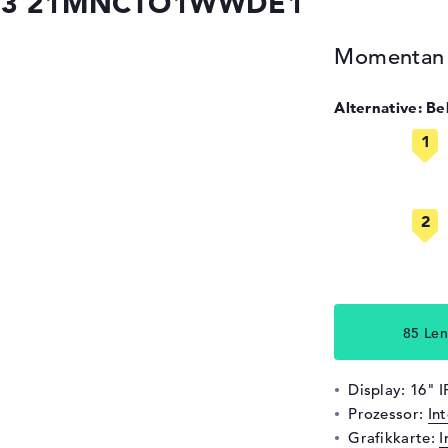
6 G3 21MNCTO1WWDE1
Momentan n
Alternative: B
85 Len
Display: 16" 
Prozessor:
In
Grafikkarte:
I