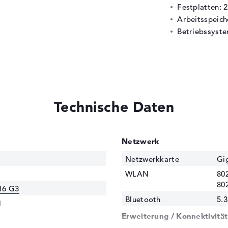
Festplatten: 
Arbeitsspeic
Betriebssyste
Technische Daten
Netzwerk
Netzwerkkarte
Gig
WLAN
802
80
16 G3
Bluetooth
5.3
1
Erweiterung / Konnektivität