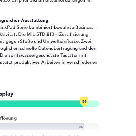
2.0-Chip für Sicherheitsanforderungen im
greicher Ausstattung
,97 cm
hinkPad
-Serie kombiniert bewährte Business-
,08 cm
tivität. Die MIL-STD 810H-Zertifizierung
96 cm
eit gegen Stöße und Umwelteinflüsse. Zwei
6 kg
öglichen schnelle Datenübertragung und den
Die spritzwassergeschützte Tastatur mit
nststoff
stützt produktives Arbeiten in verschiedenen
hwarz
crosoft Windows 11 Home (64 Bit)
splay
ahre Pick-up & Return-Service
flösung