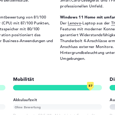
Arbeitseinsätze.
SmartCard-Lesegerät und TPM 
professionellen Umfeld.
Allgemein
samtbewertung von 81/100
Windows 11 Home mit umfan
Breite
35
 (CPU) mit 87/100 Punkten,
Der
Lenovo
-Laptop aus der
T
Tiefe
25
tsspeicher mit 80/100
Features mit moderner Konnek
Höhe
1,
tion positioniert das
garantiert Widerstandsfähigk
Gewicht
1,6
ür Business-Anwendungen und
Thunderbolt 4-Anschlüsse erm
Anschluss externer Monitore. 
Material
Ku
Hintergrundbeleuchtung unter
Farbe
sc
-Hintergrundbeleuchtung,
Umgebungen.
SC
Betriebssystem / Software
Bereitgestelltes
Mi
Betriebssystem
Mobilität
Di
Herstellergarantie
Service & Support
3 J
Akkulaufzeit
Au
ad, Tastatur