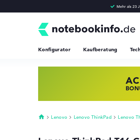
Konfigurator
Kaufberatung
Tec
AC
HP
LE
BONU
JETZ
NOTE
Lenovo
Lenovo ThinkPad
Lenovo T
Startseite