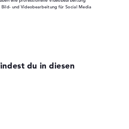
aben wie professionelle Videobearbeitung
Tastatur mit Multi-Touch-Trackpad
 Bild- und Videobearbeitung für Social Media
5-MP-Webcam, Wi-Fi 6E und Bluetooth
5.3 für moderne Konnektivität
chwankungen geschützt. Die
rät für den mobilen Einsatz in wechselnden
nglebigen Komponenten. Für besonders raue
dest du in diesen
Zusätzlich sind zwei USB-A 3.2-Ports, ein
hentifizierung in Unternehmensumgebungen.
nten decken sowohl moderne als auch bewährte
tät beträgt 64 GB DDR5-5600 MHz. Die bereits