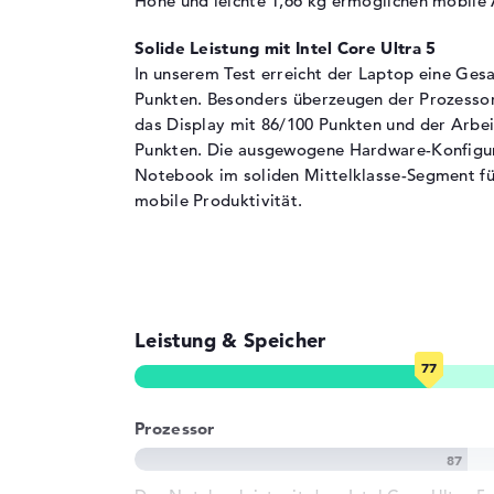
Höhe und leichte 1,66 kg ermöglichen mobile 
Optische Speicher
Laufwerks-Typ
ohne Laufwerk
Solide Leistung mit Intel Core Ultra 5
In unserem Test erreicht der Laptop eine Ge
Display
Punkten. Besonders überzeugen der Prozessor
Display-Typ
16" TFT
das Display mit 86/100 Punkten und der Arbei
Punkten. Die ausgewogene Hardware-Konfigura
Max. Auflösung
1920 x 1200
Notebook im soliden Mittelklasse-Segment f
Auflösungstyp
WUXGA
mobile Produktivität.
Bildwiederholrate
60 Hz
Besonderheiten
Display, matt, LED
IPS Panel, 45% NT
Audio
Leistung & Speicher
Soundkarte
Realtek ALC3287
Webcam
Sensorauflösung
5 MP
Prozessor
Eingabegeräte
Eingabegeräte
Multi-Touch-Trackp