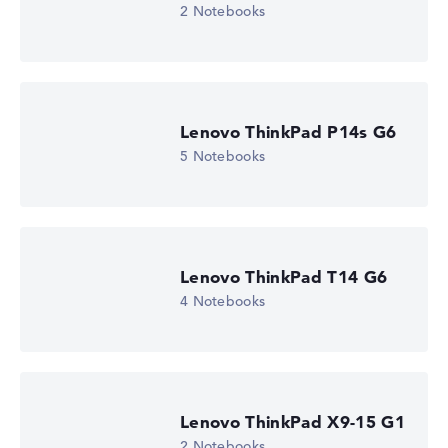
2 Notebooks
Wir arbeiten mit den offiziellen Herstellerangaben.
Fehlen Daten bei einzelnen Modellen, passen sich die
Gewichtungen automatisch an.
Lob oder Kritik?
Wir freuen uns über dein Feedback
Lenovo ThinkPad P14s G6
5 Notebooks
Lenovo ThinkPad T14 G6
4 Notebooks
Lenovo ThinkPad X9-15 G1
2 Notebooks