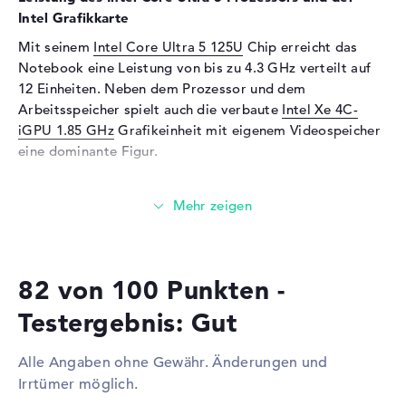
Sensorauflösung
5 MP
Intel Grafikkarte
Eingabegeräte
Mit seinem
Intel Core Ultra 5 125U
Chip erreicht das
Notebook eine Leistung von bis zu 4.3 GHz verteilt auf
Eingabegeräte
Multi-Touch-Trackpad,
12 Einheiten. Neben dem Prozessor und dem
Tastatur
Arbeitsspeicher spielt auch die verbaute
Intel Xe 4C-
Tastatur
Beleuchtet (hintergrund),
iGPU 1.85 GHz
Grafikeinheit mit eigenem Videospeicher
Flüssigkeitsabweisend
eine dominante Figur.
Netzwerk
Wieviel Speicher hat das Lenovo ThinkPad T16 G3
Netzwerkkarte
Gigabit Ethernet
21MN0051GE?
(10/100/1000)
Das Lenovo ThinkPad T16 G3 21MN0051GE setzt auf
WLAN
802.11a, 802.11ac, 802.11ax,
einen 16 GByte großen DDR5 (5600 MHZ)
802.11b, 802.11g, 802.11n
82 von 100 Punkten -
Arbeitsspeicher (RAM). Ein Erweitern des RAMs ist auf
Bluetooth
5.3
maximal 64 GB einsetzbar. Die 512 GB SSD Festplatte
Testergebnis: Gut
Erweiterung / Konnektivität
liefert Platz für eure wichtigen Daten, Filme, Musik und
Zeichnungen.
Schnittstellen
2 x Thunderbolt 4, 2 x USB 3.2
Alle Angaben ohne Gewähr. Änderungen und
- Typ A
Irrtümer möglich.
Diese Schnittstellen und Funkverbindungen sind an
Video
2 x DisplayPort über