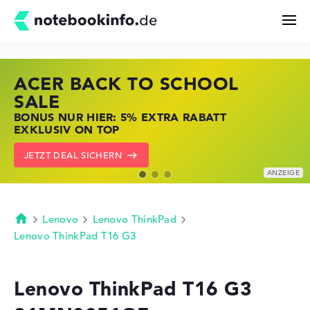
ACER BACK TO SCHOOL
HP STORE SSV DEALS
LENOVO LAPTOP DEALS
Suchen
SALE
JETZT ZUGREIFEN: NOTEBOOKS BEI HP
NOTEBOOKS BEI LENOVO JETZT
BONUS NUR HIER: 5% EXTRA RABATT
KRÄFTIG REDUZIERT
KRÄFTIG REDUZIERT
Konfigurator
EXKLUSIV ON TOP
ZU DEN HP ANGEBOTEN
LENOVO DEALS ZEIGEN
JETZT DEAL SICHERN
Kaufberatung
Technik & Wissen
Lenovo
Lenovo ThinkPad
Startseite
Lenovo ThinkPad T16 G3
Deals
Lenovo ThinkPad T16 G3
Merkzettel