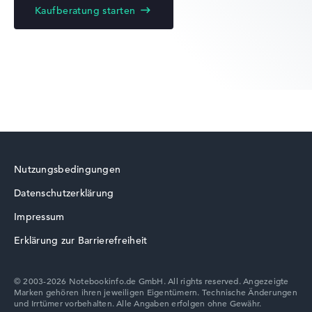
Kaufberatung starten
Lenovo Yoga
Lenovo ThinkBook
Nutzungsbedingungen
Datenschutzerklärung
Lenovo V
Impressum
Erklärung zur Barrierefreiheit
© 2003-2026 Notebookinfo.de GmbH. All rights reserved. Angezeigte
Marken gehören ihren jeweiligen Eigentümern. Technische Änderungen
Lenovo Chromebook
und Irrtümer vorbehalten. Alle Angaben erfolgen ohne Gewähr.