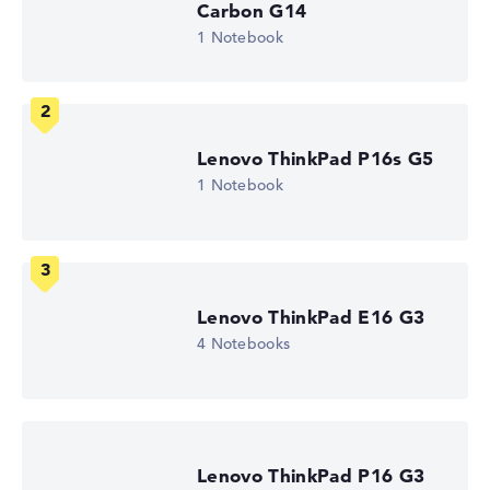
Carbon G14
Hochauflösendes mattes 16 Zoll IPS-Display, mit einer
1 Notebook
Auflösung von maximal 1920 x 1200 und 60 Hz
Wie wir testen und bewerten
Lenovo ThinkPad P16s G5
1 Notebook
Wir helfen dir, technische Daten von Notebooks leichter
zu vergleichen. Unser Test-Algorithmus analysiert die
Datenblätter tausender Notebooks automatisch –
basierend auf über 23 Jahren Erfahrung in der Notebook-
Kaufberatung.
Die Gesamtnote
setzt sich aus drei Teilbewertungen
Lenovo ThinkPad E16 G3
zusammen:
4 Notebooks
Leistung & Speicher (60%):
Prozessor 40%,
Grafikkarte 30%, RAM 15%, Speicher 15%
Mobilität (20%):
Akkulaufzeit 50%, Gewicht 35%,
Höhe 15%
Lenovo ThinkPad P16 G3
Display (20%):
Auflösung 100%