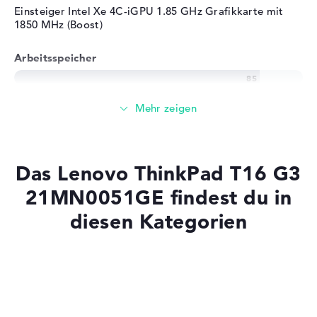
Herstellergarantie
Einsteiger Intel Xe 4C-iGPU 1.85 GHz Grafikkarte mit
1850 MHz (Boost)
Service & Support
1 Jahr Vor-Ort-Service am
nächsten Arbeitstag
Arbeitsspeicher
Großer 16 GB (2 x 8 GB) Arbeitspeicher - DDR5 - 5600
MHZ
Speicher
Das Lenovo ThinkPad T16 G3
Mittelgroßer 512 GB SSD Speicher
21MN0051GE findest du in
diesen Kategorien
Mobilität
Laptops mit SSD
Akkulaufzeit
Laptops mit Windows 11