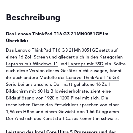
Festplatte
512 GB SSD
Schnittstelle
PCIe
Beschreibung
Optische Speicher
Laufwerks-Typ
ohne Laufwerk
Das Lenovo ThinkPad T16 G3 21MN0051GE im
Display
Überblick:
Das Lenovo ThinkPad T16 G3 21MN0051GE setzt auf
Display-Typ
16" TFT
einen 16 Zoll Screen und gliedert sich in den Kategorien
Max. Auflösung
1920 x 1200
Laptops mit Windows 11
und
Laptops mit SSD
ein. Sollte
Auflösungstyp
WUXGA
euch diese Version dieses Gerätes nicht zusagen, könnt
Bildwiederholrate
60 Hz
ihr euch andere Modelle der
Lenovo ThinkPad T16 G3
Serie bei uns ansehen. Der matt gehaltene 16 Zoll
Besonderheiten
Display, matt, LED-
Bildschirm mit 60 Hz Bildwiederholrate, zieht eine
Hintergrundbeleuchtung, IPS
Bildauflösung von 1920 x 1200 Pixel mit sich. Die
Panel, sRGB
technischen Daten des Entwicklers sprechen von einer
Audio
1,96 cm Höhe und einem Gewicht von 1,66 Kilogramm.
Soundkarte
Realtek ALC3287
Der Anstrich des Kunststoff Cases kommt in schwarz.
Webcam
Leistung des Intel Core Ultra 5 Prozessors und der