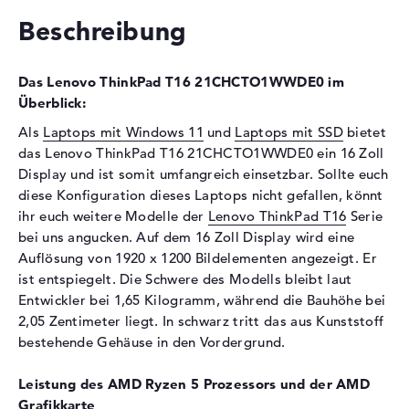
Laufwerks-Typ
ohne Laufwerk
Beschreibung
Display
Das Lenovo ThinkPad T16 21CHCTO1WWDE0 im
Display-Typ
16" TFT
Überblick:
Max. Auflösung
1920 x 1200
Als
Laptops mit Windows 11
und
Laptops mit SSD
bietet
Auflösungstyp
WUXGA
das Lenovo ThinkPad T16 21CHCTO1WWDE0 ein 16 Zoll
Besonderheiten
Display, entspiegelt, LED-
Display und ist somit umfangreich einsetzbar. Sollte euch
Hintergrundbeleuchtung, IPS
diese Konfiguration dieses Laptops nicht gefallen, könnt
Panel
ihr euch weitere Modelle der
Lenovo ThinkPad T16
Serie
Audio
bei uns angucken. Auf dem 16 Zoll Display wird eine
Auflösung von 1920 x 1200 Bildelementen angezeigt. Er
Soundkarte
Realtek ALC3287
ist entspiegelt. Die Schwere des Modells bleibt laut
Webcam
Entwickler bei 1,65 Kilogramm, während die Bauhöhe bei
2,05 Zentimeter liegt. In schwarz tritt das aus Kunststoff
Sensorauflösung
0,9 MP
bestehende Gehäuse in den Vordergrund.
Eingabegeräte
Leistung des AMD Ryzen 5 Prozessors und der AMD
Eingabegeräte
Multi-Touch-Trackpad,
Grafikkarte
Tastatur