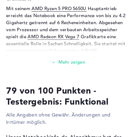
Tastatur
Beleuchtet (hintergrund),
Mit seinem
AMD Ryzen 5 PRO 5650U
Hauptantrieb
Flüssigkeitsabweisend
erreicht das Notebook eine Performance von bis zu 4.2
Gigahertz getrennt auf 6 Recheneinheiten. Abgesehen
Netzwerk
vom Prozessor und dem verbauten Arbeitsspeicher
Netzwerkkarte
Gigabit Ethernet
spielt die
AMD Radeon RX Vega 7
Grafikkarte eine
(10/100/1000)
essentielle Rolle in Sachen Schnelligkeit. Sie startet mit
WLAN
802.11a, 802.11ac, 802.11ax,
einem integriertem Videospeicher (VRAM).
802.11b, 802.11g, 802.11n
Wieviel Speicher hat das Lenovo ThinkPad T16
Bluetooth
Bluetooth 5
21CHCTO1WWDE0?
Erweiterung / Konnektivität
Der Arbeitsspeicher (RAM) ist mit 16 Gigabyte besetzt
Schnittstellen
2 x USB 3.2 - Typ A, 2 x USB
79 von 100 Punkten -
und erscheint mit der LPDDR5 (6400MHZ) Technologie.
3.2 - Typ C
Total dürfen in diesem Modell 16 Gigabyte verbaut
Testergebnis: Funktional
Video
2 x DisplayPort über USB-C, 1
werden. Die 256 GB SSD Festplatte bietet Platz für eure
x HDMI 2.0
wichtigen Dateien, Videos, Musik und Abbildungen.
Alle Angaben ohne Gewähr. Änderungen und
Audio
1 x 2-in-1 Audio Jack
Irrtümer möglich.
(Kopfhörer/Mikrofon)
Diese Schnittstellen und Funkverbindungen sind an
Bord:
Netzwerk
1 x Ethernet - RJ-45