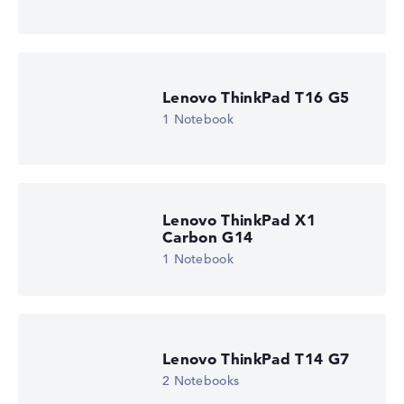
Fehlen Daten bei einzelnen Modellen, passen sich die
Gewichtungen automatisch an.
Lob oder Kritik?
Wir freuen uns über dein Feedback
Lenovo ThinkPad T16 G5
1 Notebook
Lenovo ThinkPad X1
Carbon G14
1 Notebook
Lenovo ThinkPad T14 G7
2 Notebooks