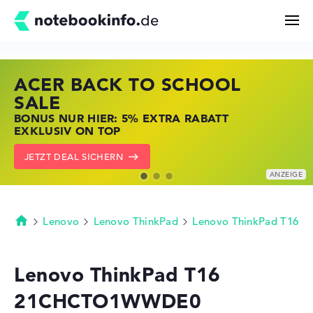
ACER BACK TO SCHOOL
HP STORE SSV DEALS
LENOVO LAPTOP DEALS
Suchen
SALE
JETZT ZUGREIFEN: NOTEBOOKS BEI HP
NOTEBOOKS BEI LENOVO JETZT
BONUS NUR HIER: 5% EXTRA RABATT
KRÄFTIG REDUZIERT
KRÄFTIG REDUZIERT
Konfigurator
EXKLUSIV ON TOP
ZU DEN HP ANGEBOTEN
LENOVO DEALS ZEIGEN
JETZT DEAL SICHERN
Kaufberatung
Technik & Wissen
Lenovo
Lenovo ThinkPad
Lenovo ThinkPad T16
Startseite
Deals
Lenovo ThinkPad T16
21CHCTO1WWDE0
Merkzettel