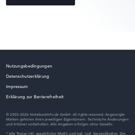
Lenovo Yoga
Lenovo ThinkBook
Nutzungsbedingungen
Datenschutzerklärung
Lenovo V
Impressum
Erklärung zur Barrierefreiheit
© 2003-2026 Notebookinfo.de GmbH. All rights reserved. Angezeigte
Marken gehören ihren jeweiligen Eigentümern. Technische Änderungen
Lenovo Chromebook
und Irrtümer vorbehalten. Alle Angaben erfolgen ohne Gewähr.