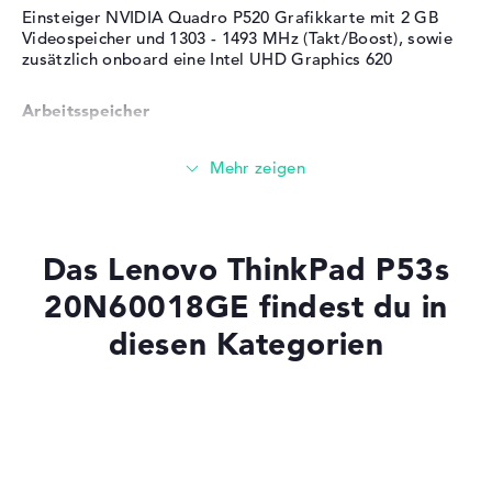
Einsteiger NVIDIA Quadro P520 Grafikkarte mit 2 GB
Höhe
1,91 cm
Videospeicher und 1303 - 1493 MHz (Takt/Boost), sowie
zusätzlich onboard eine Intel UHD Graphics 620
Gewicht
1,75 kg
Material
Glasfaserverstärkter
Arbeitsspeicher
Kunststoff (GFK)
Farbe
schwarz
Großer 16 GB Arbeitspeicher - DDR4 SDRAM - PC4-
Betriebssystem / Software
19200 - 2400 MHz
Bereitgestelltes
Microsoft Windows 10
Betriebssystem
Professional (64 Bit)
Speicher
Das Lenovo ThinkPad P53s
Herstellergarantie
20N60018GE findest du in
Großer 1 TB SSD Speicher
Service & Support
3 Jahre Bring-In Service
diesen Kategorien
Mobilität
Laptops mit SSD
Laptops mit Windows 11
Akkulaufzeit