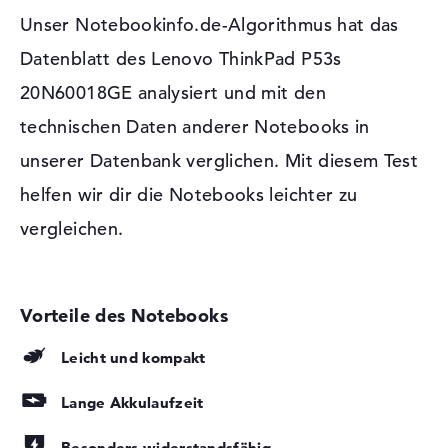
Unser Notebookinfo.de-Algorithmus hat das
WLAN
802.11a, 802.11b, 802.11g,
Diese Schnittstellen und Funkverbindungen sind an
802.11n, 802.11ac
Bord:
Datenblatt des Lenovo ThinkPad P53s
Bluetooth
Bluetooth 5
Mit Beistand aktueller Anschlüsse in Form von USB 3.1 -
20N60018GE analysiert und mit den
Typ C (1x), Thunderbolt 3 (1x), USB 3.1 - Typ A (2x),
Erweiterung / Konnektivität
technischen Daten anderer Notebooks in
DisplayPort über USB-C (2x), HDMI 1.4b (1x) und ein
Schnittstellen
1 x USB 3.1 - Typ C, 1 x
Anschluss für eine Dockingstation (1x) dürft ihr auch
unserer Datenbank verglichen. Mit diesem Test
Thunderbolt 3, 2 x USB 3.1 -
andere Komponenten mit dem Lenovo ThinkPad P53s
Typ A
helfen wir dir die Notebooks leichter zu
20N60018GE andocken. Scanner, Schreibgeräte, Digitizer,
Video
2 x DisplayPort über USB-C, 1
Kopfhörer oder Lenkräder? Alles klappt an den hier
vergleichen.
x HDMI 1.4b
eingebauten USB-Ports. Außerdem müsst ihr euren
Netzwerk
1 x Ethernet - RJ-45, 1 x Nano
Speicher einfach mit Hilfe von weiteren Laufwerken oder
SIM-Kartensteckplatz
USB-Sticks hochstufen. Mit Beistand der verwendeten
Schnittstellen steht euch der Weg offen optionale, breite
Audio
1 x 2-in-1 Audio Jack
Bildschirme mit dem Gerät zu koppeln. Dazu zählen unter
(Kopfhörer/Mikrofon)
anderem Projektoren und HDTVs. Wenn ihr euch in
Leicht und kompakt
Sonstiges
1 x Docking- / Anschluss-
Privatnetzwerke oder das Web einklinken müsst,
Replikator, 1 x SmartCard-
Lange Akkulaufzeit
supporten euch dabei Netzwerkkabel (Gigabit Ethernet)
Lesegerät
und WLAN (802.11ac). Außerdem steht euch offen
Verschiedenes
Besonders widerstandsfähig