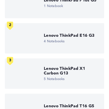
Auflösung
1 Notebook
Entspiegeltes 15,6 Zoll Display mit solider Auflösung von
maximal 1920 x 1080
Lenovo ThinkPad E16 G3
4 Notebooks
Wie wir testen und bewerten
Wir helfen dir, technische Daten von Notebooks leichter
zu vergleichen. Unser Test-Algorithmus analysiert die
Datenblätter tausender Notebooks automatisch –
basierend auf über 23 Jahren Erfahrung in der Notebook-
Lenovo ThinkPad X1
Carbon G13
Kaufberatung.
Die Gesamtnote
setzt sich aus drei Teilbewertungen
5 Notebooks
zusammen:
Leistung & Speicher (60%):
Prozessor 40%,
Grafikkarte 30%, RAM 15%, Speicher 15%
Mobilität (20%):
Akkulaufzeit 50%, Gewicht 35%,
Lenovo ThinkPad T16 G5