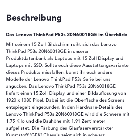
Festplatte
Festplatte
1 TB SSD
Beschreibung
Schnittstelle
PCIe
Optische Speicher
Das Lenovo ThinkPad P53s 20N60018GE im Überblick:
Laufwerks-Typ
ohne Laufwerk
Mit seinem 15 Zoll Bildschirm reiht sich das Lenovo
Display
ThinkPad P53s 20N60018GE in unserer
Produktdatenbank als
Laptops mit 15 Zoll Display
und
Display-Typ
15,6" TFT
Laptops mit SSD
. Sollte euch diese Ausstattungsvariante
Max. Auflösung
1920 x 1080
dieses Produkts missfallen, könnt ihr euch andere
Auflösungstyp
Full-HD
Modelle der
Lenovo ThinkPad P53s
Serie bei uns
angucken. Das Lenovo ThinkPad P53s 20N60018GE
Besonderheiten
Display, entspiegelt, LED-
liefert einen 15 Zoll Display und einer Bildauflösung von
Hintergrundbeleuchtung,
1920 x 1080 Pixel. Dabei ist die Oberfläche des Screens
WVA
entspiegelt eingebunden. In den Hardware-Details des
Kartenleser
Lenovo ThinkPad P53s 20N60018GE wird die Schwere mit
Unterstützte Flash-
microSD
1,75 Kilo und die Bauhöhe mit 1,91 Zentimeter
Speicherkarten
aufgelistet. Die Färbung des Glasfaserverstärkter
Kunststoff (GFK) Chassis zeigt sich in schwarz.