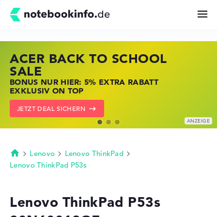
ACER BACK TO SCHOOL
HP STORE SSV DEALS
LENOVO LAPTOP DEALS
Suchen
SALE
JETZT ZUGREIFEN: NOTEBOOKS BEI HP
NOTEBOOKS BEI LENOVO JETZT
BONUS NUR HIER: 5% EXTRA RABATT
KRÄFTIG REDUZIERT
KRÄFTIG REDUZIERT
Konfigurator
EXKLUSIV ON TOP
ZU DEN HP ANGEBOTEN
LENOVO DEALS ZEIGEN
JETZT DEAL SICHERN
Kaufberatung
Technik & Wissen
Lenovo
Lenovo ThinkPad
Startseite
Lenovo ThinkPad P53s
Deals
Lenovo ThinkPad P53s
Merkzettel