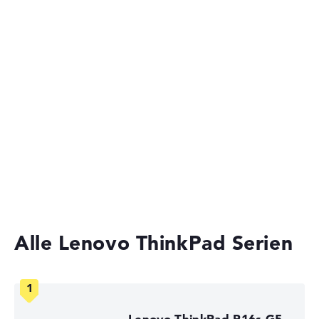
Ultrabooks
Sehr lange Akkulaufzeit mit 15 Stunden (Laut
Business Laptops
Herstellerangaben)
2-in-1 Convertible Notebooks
Gewicht
Laptops mit 13 Zoll Display
Gaming Laptops
Leicht mit 1,75 kg
Laptops unter 1000 Euro
Höhe
Laptops mit 15 Zoll Display
Schlank mit 1,91 cm Höhe
Alle Lenovo ThinkPad Serien
Display
Lenovo ThinkPad P16s G5