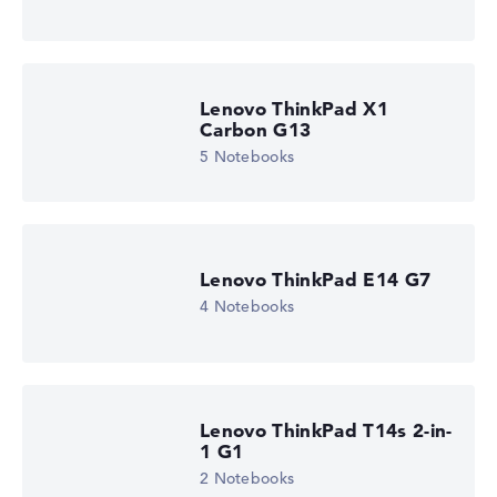
Tetradeca-Core
Prozessor-Cache
18 MB (L3-Cache)
Grafikkarte
Intel Arc 130T
Laufwerk
Lenovo ThinkPad X1
ohne Laufwerk
Carbon G13
Betriebssystem
5 Notebooks
Microsoft Windows 11 Home (64 Bit)
Notebook anzeigen
Lenovo ThinkPad E14 G7
4 Notebooks
Lenovo ThinkPad T14s 2-in-
1 G1
2 Notebooks