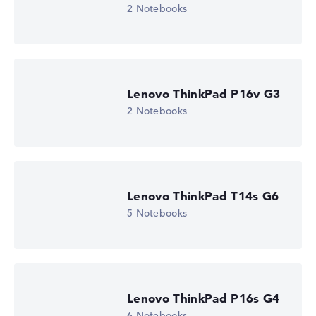
2 Notebooks
Lenovo ThinkPad P16v G3
2 Notebooks
Lenovo ThinkPad P14s G6 21QTCTO1WWDE1
2.550,22 €
Lenovo ThinkPad T14s G6
Deal: Im Angebot bei Lenovo
Nur solange der Vorrat reicht.
5 Notebooks
Weitere Details im Shop:
Zum Anbieter
Zum Anbieter
Lenovo, inkl. Versand, Händlerangabe: 07.08.26 04:32 —
Zuletzt niedrigster
Preis in 30 Tagen in unserem Preisvergleich: 2.550,22 €
Hersteller-ID
Lenovo ThinkPad P16s G4
21QTCTO1WWDE1
6 Notebooks