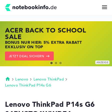
ACER BACK TO SCHOOL
HP STORE SSV DEALS
LENOVO LAPTOP DEALS
Suchen
SALE
JETZT ZUGREIFEN: NOTEBOOKS BEI HP
NOTEBOOKS BEI LENOVO JETZT
BONUS NUR HIER: 5% EXTRA RABATT
KRÄFTIG REDUZIERT
KRÄFTIG REDUZIERT
Konfigurator
EXKLUSIV ON TOP
ZU DEN HP ANGEBOTEN
LENOVO DEALS ZEIGEN
JETZT DEAL SICHERN
Kaufberatung
Technik & Wissen
Lenovo
Lenovo ThinkPad
Startseite
Lenovo ThinkPad P14s G6
Deals
Lenovo ThinkPad P14s G6
Merkzettel