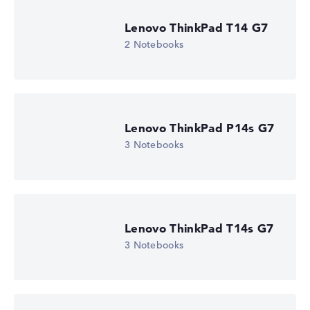
Microsoft Windows 11 Home (64 Bit)
Gewichtungen automatisch an.
Notebook anzeigen
Lenovo ThinkPad T14 G7
Lob oder Kritik?
Wir freuen uns über dein Feedback
2 Notebooks
Lenovo ThinkPad P14s G7
3 Notebooks
Lenovo ThinkPad T14s G7
3 Notebooks