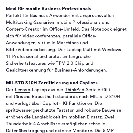
Eingabegeräte
Ideal für mobile Business-Professionals
Perfekt für Business-Anwender mit anspruchsvollen
Eingabegeräte
Multi-Touch-Trackpad,
Multitasking-Szenarien, mobile Professionals und
Tastatur
Content-Creator im Office-Umfeld. Das Notebook eignet
Tastatur
Beleuchtet (hintergrund),
sich für Videokonferenzen, parallele Office-
Flüssigkeitsabweisend
Anwendungen, virtuelle Maschinen und
Netzwerk
Bild-/Videobearbeitung. Der Laptop läuft mit Windows
11 Professional und bietet umfangreiche
Netzwerkkarte
Gigabit Ethernet
Sicherheitsfeatures wie TPM 2.0 Chip und
(10/100/1000)
Gesichtserkennung für Business-Anforderungen.
WLAN
802.11a, 802.11ac, 802.11ax,
802.11b, 802.11be, 802.11g,
MIL-STD 810H Zertifizierung und Copilot+
802.11n
Der
Lenovo
-Laptop aus der
ThinkPad
-Serie erfüllt
Bluetooth
Bluetooth 5.4
militärische Robustheitsstandards nach MIL-STD 810H
und verfügt über Copilot+ KI-Funktionen. Die
Erweiterung / Konnektivität
spritzwassergeschützte Tastatur und robuste Bauweise
Schnittstellen
2 x Thunderbolt 4, 2 x USB 3.2
erhöhen die Langlebigkeit im mobilen Einsatz. Zwei
- Typ A
Thunderbolt 4 Anschlüsse ermöglichen schnelle
Video
2 x DisplayPort über
Datenübertragung und externe Monitore. Die 5 MP