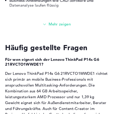
Business-Anwendungen wie CAD-Software und
Akku
4 Zellen Lithium Polymer
Datenanalyse laufen flüssig
Kapazität
57 Wh
Grafikkarte
Allgemein
Breite
31,59 cm
Die
AMD Radeon 890M
übernimmt die
Tiefe
22,37 cm
Grafikberechnung.
Höhe
2,2 cm
Häufig gestellte Fragen
Der Grafikchip mit 2900 MHz Taktfrequenz eignet sich
Gewicht
1,39 kg
für Office-Anwendungen und leichte Bildbearbeitung
Material
Kunststoff
Videokonferenzen und Multi-Monitor-Setups werden
Für wen eignet sich der Lenovo ThinkPad P14s G6
unterstützt
21RVCTO1WWDE1?
Farbe
schwarz
Für gelegentliche Foto- und Videobearbeitung
Der Lenovo ThinkPad P14s G6 21RVCTO1WWDE1 richtet
Betriebssystem / Software
ausreichend
sich primär an mobile Business-Professionals mit
Professionelle 3D-Anwendungen erfordern dedizierte
Bereitgestelltes
Microsoft Windows 11
anspruchsvollen Multitasking-Anforderungen. Die
Workstation-Grafik
Betriebssystem
Professional (64 Bit)
Kombination aus 64 GB Arbeitsspeicher,
Herstellergarantie
leistungsstarkem AMD Prozessor und nur 1,39 kg
Arbeitsspeicher
Gewicht eignet sich für Außendienstmitarbeiter, Berater
Service & Support
3 Jahre Pick-up & Return-
und Führungskräfte. Auch für Content-Creator im
Service
Das Notebook verfügt über 64 GB DDR5-