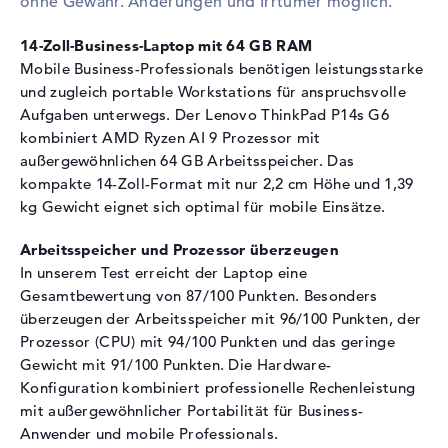
ohne Gewähr. Änderungen und Irrtümer möglich.
Optische Speicher
14-Zoll-Business-Laptop mit 64 GB RAM
Laufwerks-Typ
ohne Laufwerk
Mobile Business-Professionals benötigen leistungsstarke
Display
und zugleich portable Workstations für anspruchsvolle
Aufgaben unterwegs. Der Lenovo ThinkPad P14s G6
Display-Typ
14" TFT
kombiniert AMD Ryzen AI 9 Prozessor mit
Max. Auflösung
1920 x 1200
außergewöhnlichen 64 GB Arbeitsspeicher. Das
Auflösungstyp
WUXGA
kompakte 14-Zoll-Format mit nur 2,2 cm Höhe und 1,39
kg Gewicht eignet sich optimal für mobile Einsätze.
Bildwiederholrate
60 Hz
Besonderheiten
Display, matt, LED-
Arbeitsspeicher und Prozessor überzeugen
Hintergrundbeleuchtung, IPS
In unserem Test erreicht der Laptop eine
Panel, farbkalibriert, sRGB,
Gesamtbewertung von 87/100 Punkten. Besonders
Low Blue Light
überzeugen der Arbeitsspeicher mit 96/100 Punkten, der
Audio
Prozessor (CPU) mit 94/100 Punkten und das geringe
Gewicht mit 91/100 Punkten. Die Hardware-
Soundkarte
Realtek ALC3287
Konfiguration kombiniert professionelle Rechenleistung
Webcam
mit außergewöhnlicher Portabilität für Business-
Anwender und mobile Professionals.
Sensorauflösung
5 MP