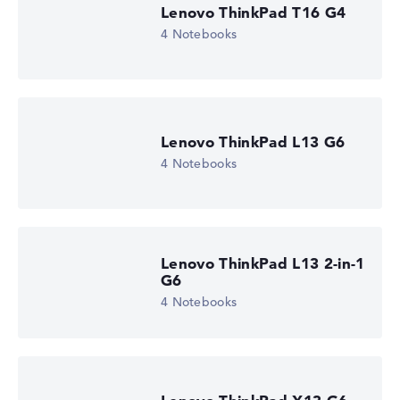
Bildwiederholrate
Lenovo ThinkPad T16 G4
60 Hz
4 Notebooks
Auflösung
1920 x 1200
Auflösungstyp
WUXGA
1. Festplatte
512 GB SSD
Lenovo ThinkPad L13 G6
Arbeitsspeicher
16 GB RAM
4 Notebooks
Gewicht
1,39 kg
Prozessor
AMD Ryzen AI 5 PRO 340
Prozessor-Taktfrequenz
Lenovo ThinkPad L13 2-in-1
2 - 4.8 GHz (Takt/Boost)
G6
Prozessor-Kerne
6
4 Notebooks
Prozessor-Technologie
Hexa-Core
Prozessor-Cache
6 - 16 MB (L2/L3-Cache)
Grafikkarte