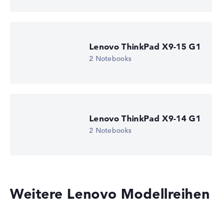
Lenovo ThinkPad X9-15 G1
2 Notebooks
Lenovo ThinkPad X9-14 G1
2 Notebooks
Lenovo ThinkPad P14s G6 21RVCTO1WWDE2
4.354,02
€
3.502,22 €
Weitere Lenovo Modellreihen
Deal: Im Angebot bei Lenovo
Nur solange der Vorrat reicht.
Weitere Details im Shop:
Zum Anbieter