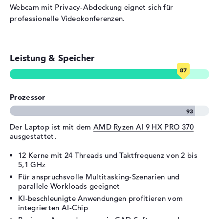
Thunderbolt 4, 1 x HDMI 2.1
Webcam mit Privacy-Abdeckung eignet sich für
professionelle Videokonferenzen.
Audio
1 x 2-in-1 Audio Jack
(Kopfhörer/Mikrofon)
Netzwerk
1 x Ethernet - RJ-45
Leistung & Speicher
Verschiedenes
Integrierte Sicherheit
AMD Pro,
Gesichtserkennung,
Prozessor
Kensington Lock Slot,
spritzwassergeschützte
Tastatur, TPM Embedded
Der Laptop ist mit dem
AMD Ryzen AI 9 HX PRO 370
Security Chip 2.0, Webcam-
ausgestattet.
Abdeckung
Sonstiges
Copilot+, KI-Chip, Military
12 Kerne mit 24 Threads und Taktfrequenz von 2 bis
Grading (MIL-STD 810H),
5,1 GHz
Recycling-Materialien,
Für anspruchsvolle Multitasking-Szenarien und
Schnellladefunktion, WoL
parallele Workloads geeignet
(Wake on Lan)
KI-beschleunigte Anwendungen profitieren vom
integrierten AI-Chip
Stromversorgung