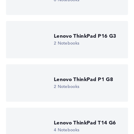
EAN
-
Display
14,5" IPS, matt
Bildwiederholrate
60 Hz
Lenovo ThinkPad P16 G3
Auflösung
1920 x 1200
2 Notebooks
Auflösungstyp
WUXGA
1. Festplatte
512 GB SSD
Arbeitsspeicher
16 GB RAM
Lenovo ThinkPad P1 G8
Gewicht
2 Notebooks
1,39 kg
Prozessor
Intel Core Ultra 5 225H
Prozessor-Taktfrequenz
0.7 - 4.9 GHz (Takt/Boost)
Prozessor-Kerne
Lenovo ThinkPad T14 G6
14
Prozessor-Technologie
4 Notebooks