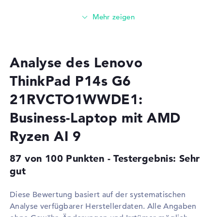
Prozessor
AMD Ryzen AI 9 HX PRO 370
/ 2 GHz
Multi-Core-
Dodeca-Core
Technologie
Cache
12 - 24 MB (L2/L3-Cache)
Analyse des Lenovo
Grafikkarte
ThinkPad P14s G6
Grafikprozessor
AMD Radeon 890M
21RVCTO1WWDE1:
RAM
Business-Laptop mit AMD
1. Steckplatz
32 GB
Ryzen AI 9
2. Steckplatz
32 GB
Installiert
64 GB
87 von 100 Punkten - Testergebnis: Sehr
Technologie
DDR5 - 5600 MHZ
gut
Festplatte
Diese Bewertung basiert auf der systematischen
Festplatte
1 TB SSD
Analyse verfügbarer Herstellerdaten. Alle Angaben
Schnittstelle
PCIe