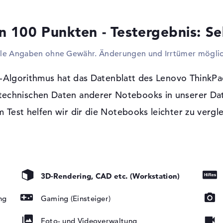
ausreichend? Dann müsst ihr über Bildsch
Beamern mit dem Laptop verbinden. Wenn 
n 100 Punkten - Testergebnis: Se
Wide Web verbinden wollt, helfen euch da
WLAN (802.11n). Zudem steht euch offen Z
lle Angaben ohne Gewähr. Änderungen und Irrtümer möglic
Chassis so schmal wie möglich zu produzier
optische Laufwerk nicht einzubauen.
-Algorithmus hat das Datenblatt des Lenovo Think
Windows 11 Betriebssystem und 3 Jahre
 technischen Daten anderer Notebooks in unserer Da
Bei der Anschaffung ist Microsoft Windows 
 Test helfen wir dir die Notebooks leichter zu vergl
t, OLED-
unmittelbar mit dabei. Sollten nach dem E
 Vision,
ihr über eine 3 Jahre Pick-up & Return-Ser
 Black
3D-Rendering, CAD etc. (Workstation)
ng
Gaming (Einsteiger)
Foto- und Videoverwaltung