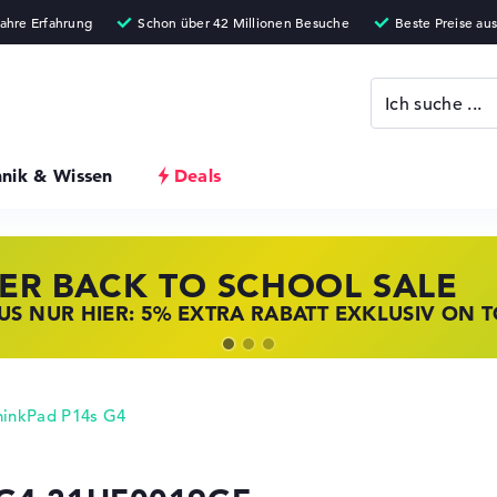
hnik & Wissen
Deals
ER BACK TO SCHOOL SALE
 STORE SSV DEALS
NOVO LAPTOP DEALS
S NUR HIER: 5% EXTRA RABATT EXKLUSIV ON 
T ZUGREIFEN: NOTEBOOKS BEI HP KRÄFTIG RED
BOOKS BEI LENOVO JETZT KRÄFTIG REDUZIERT
hinkPad P14s G4