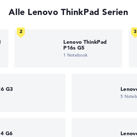
, Grafikkarte 30%, RAM 15%, Speicher 15%
t 35%, Höhe 15%
Alle Lenovo ThinkPad Serien
gaben. Fehlen Daten bei einzelnen Modellen, passen sich die Ge
edback
1
Lenovo ThinkPad
P16s G5
1 Notebook
 11
)
16 G3
Lenov
5 Note
eturn-Service
14 G6
Lenov