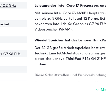
 / 2,2 GHz
Leistung des Intel Core i7 Prozessors un
Mit seinem
Intel Core i7-1360P
Hauptantri
von bis zu 5 GHz verteilt auf 12 Kerne. Be
bekannten Intel Iris Xe Graphics G7 96 EU
Cache)
Videospeicher (VRAM).
Wieviel Speicher hat das Lenovo Think
Der 32 GB große Arbeitsspeicher bestich
Technik. Eine RAM-Aufstockung auf insges
ics G7 96 EUs
bietet das Lenovo ThinkPad P14s G4 21HF0
Ordner.
Diese Schnittstellen und Funkverbindung
Zu den nennenswertesten Ports des Noteb
HZ
(2x), USB 3.2 - Typ A (2x), DisplayPort übe
Beispiel der ausgereiften Funktionalität d
externe SSDs anzukoppeln. Auch All-in-On
Tastaturen unterstützt das Produkt. Der a