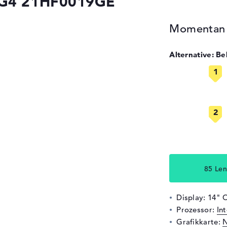
 G4 21HF0019GE
Momentan n
Alternative: B
85 Len
Display: 14" 
Prozessor:
In
Grafikkarte:
N