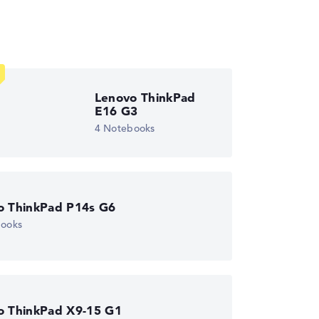
wichtungen automatisch an.
Lenovo ThinkPad
E16 G3
4 Notebooks
o ThinkPad P14s G6
books
o ThinkPad X9-15 G1