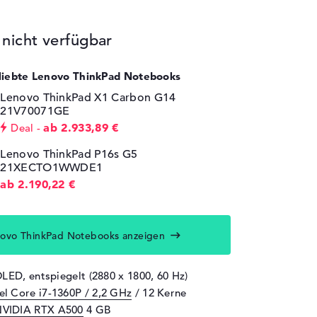
icht verfügbar
eliebte Lenovo ThinkPad Notebooks
Lenovo ThinkPad X1 Carbon G14
21V70071GE
ab 2.933,89 €
Deal
Lenovo ThinkPad P16s G5
21XECTO1WWDE1
ab 2.190,22 €
ovo ThinkPad Notebooks anzeigen
OLED, entspiegelt (2880 x 1800, 60 Hz)
tel Core i7-1360P / 2,2 GHz
/ 12 Kerne
VIDIA RTX A500
4 GB