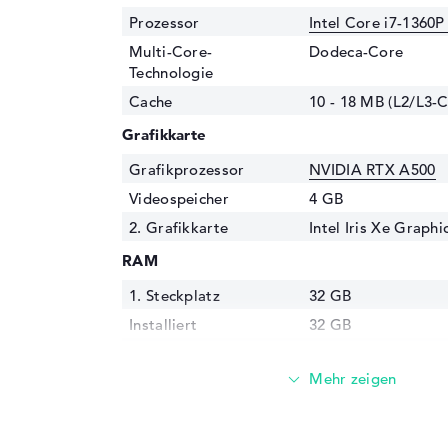
Prozessor
Intel Core i7-1360P
Multi-Core-
Dodeca-Core
Technologie
Cache
10 - 18 MB (L2/L3-
Grafikkarte
Grafikprozessor
NVIDIA RTX A500
Videospeicher
4 GB
2. Grafikkarte
Intel Iris Xe Graph
RAM
1. Steckplatz
32 GB
Installiert
32 GB
Technologie
LPDDR5X - 7500 M
Festplatte
Festplatte
1 TB SSD