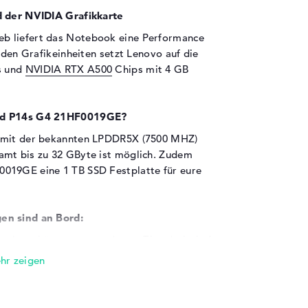
d der NVIDIA Grafikkarte
eb liefert das Notebook eine Performance
i den Grafikeinheiten setzt Lenovo auf die
s und
NVIDIA RTX A500
Chips mit 4 GB
Pad P14s G4 21HF0019GE?
t mit der bekannten LPDDR5X (7500 MHZ)
amt bis zu 32 GByte ist möglich. Zudem
019GE eine 1 TB SSD Festplatte für eure
en sind an Bord:
ooks gehören unter anderem Thunderbolt 4
r Thunderbolt 4 (2x) und HDMI 2.1 (1x). Ein
es Gerätes ist die Option USB-Sticks oder
e Drucker oder weitere Trackballs und
ngebrachte Notebook-Display ist euch nicht