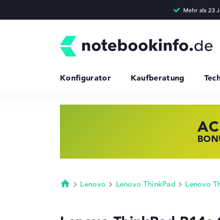
Konfigurator
Kaufberatung
Tec
AC
HP
LE
BONU
JETZ
NOTE
Lenovo
Lenovo ThinkPad
Lenovo T
Startseite