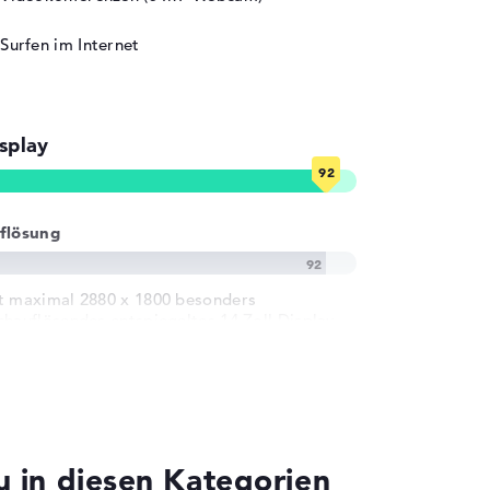
Surfen im Internet
splay
flösung
t maximal 2880 x 1800 besonders
chauflösendes entspiegeltes 14 Zoll Display
d 60 Hz
 in diesen Kategorien