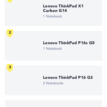
Hochauflösendes mattes 14 Zoll IPS-Display, mit einer
Lenovo ThinkPad X1
Auflösung von maximal 1920 x 1200
Carbon G14
1 Notebook
Wie wir testen und bewerten
Wir helfen dir, technische Daten von Notebooks leichter
zu vergleichen. Unser Test-Algorithmus analysiert die
Lenovo ThinkPad P16s G5
Datenblätter tausender Notebooks automatisch –
1 Notebook
basierend auf über 23 Jahren Erfahrung in der Notebook-
Kaufberatung.
Die Gesamtnote
setzt sich aus drei Teilbewertungen
zusammen:
Lenovo ThinkPad P16 G3
Leistung & Speicher (60%):
Prozessor 40%,
2 Notebooks
Grafikkarte 30%, RAM 15%, Speicher 15%
Mobilität (20%):
Akkulaufzeit 50%, Gewicht 35%,
Höhe 15%
Display (20%):
Auflösung 100%