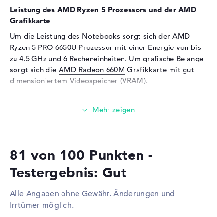
Leistung des AMD Ryzen 5 Prozessors und der AMD
Tastatur
Grafikkarte
Tastatur
Flüssigkeitsabweisend
Um die Leistung des Notebooks sorgt sich der
AMD
Netzwerk
Ryzen 5 PRO 6650U
Prozessor mit einer Energie von bis
Netzwerkkarte
Gigabit Ethernet
zu 4.5 GHz und 6 Recheneinheiten. Um grafische Belange
(10/100/1000)
sorgt sich die
AMD Radeon 660M
Grafikkarte mit gut
dimensioniertem Videospeicher (VRAM).
WLAN
802.11a, 802.11ac, 802.11ax,
802.11b, 802.11g, 802.11n
Wieviel Speicher hat das Lenovo ThinkPad P14s G3
Bluetooth
Bluetooth 5.1
21J5CTO1WWDEDE0?
Erweiterung / Konnektivität
Für den Arbeitsspeicher stehen insgesamt 16 GByte
Schnittstellen
2 x USB 3.2 - Typ A, 2 x USB
bereit. Dabei wird so genannter LPDDR5 (6400MHZ)
3.2 - Typ C
81 von 100 Punkten -
Arbeitsspeicher eingebaut. Wer sein Notebook aufrüsten
Video
2 x DisplayPort über USB-C, 1
möchte, kann dies bis maximal 16 GB erledigen.
Testergebnis: Gut
x HDMI 2.1
Ergänzend ermöglicht das Lenovo ThinkPad P14s G3
21J5CTO1WWDEDE0 eine 256 GB SSD Festplatte für
Audio
1 x 2-in-1 Audio Jack
Alle Angaben ohne Gewähr. Änderungen und
eure Ordner.
(Kopfhörer/Mikrofon)
Irrtümer möglich.
Netzwerk
1 x Ethernet - RJ-45, 1 x Nano