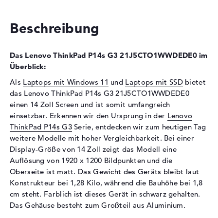
Optische Speicher
Laufwerks-Typ
ohne Laufwerk
Beschreibung
Display
Das Lenovo ThinkPad P14s G3 21J5CTO1WWDEDE0 im
Display-Typ
14" TFT
Überblick:
Max. Auflösung
1920 x 1200
Als
Laptops mit Windows 11
und
Laptops mit SSD
bietet
Auflösungstyp
WUXGA
das Lenovo ThinkPad P14s G3 21J5CTO1WWDEDE0
Besonderheiten
Display, matt, LED-
einen 14 Zoll Screen und ist somit umfangreich
Hintergrundbeleuchtung, IPS
einsetzbar. Erkennen wir den Ursprung in der
Lenovo
Panel
ThinkPad P14s G3
Serie, entdecken wir zum heutigen Tag
Audio
weitere Modelle mit hoher Vergleichbarkeit. Bei einer
Display-Größe von 14 Zoll zeigt das Modell eine
Soundkarte
Realtek ALC3287
Auflösung von 1920 x 1200 Bildpunkten und die
Webcam
Oberseite ist matt. Das Gewicht des Geräts bleibt laut
Konstrukteur bei 1,28 Kilo, während die Bauhöhe bei 1,8
Sensorauflösung
0,9 MP
cm steht. Farblich ist dieses Gerät in schwarz gehalten.
Eingabegeräte
Das Gehäuse besteht zum Großteil aus Aluminium.
Eingabegeräte
Multi-Touch-Trackpad,