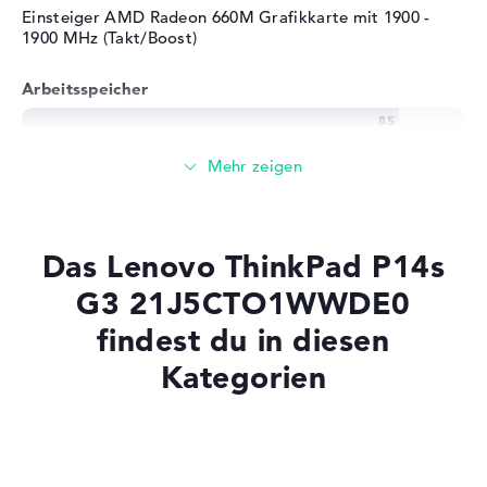
Einsteiger AMD Radeon 660M Grafikkarte mit 1900 -
1900 MHz (Takt/Boost)
Arbeitsspeicher
Großer 16 GB Arbeitspeicher - LPDDR5 - 6400MHZ
Speicher
Das Lenovo ThinkPad P14s
256 GB SSD großer Speicher als Grundausstattung
G3 21J5CTO1WWDE0
findest du in diesen
Mobilität
Kategorien
Akkulaufzeit
Laptops mit SSD