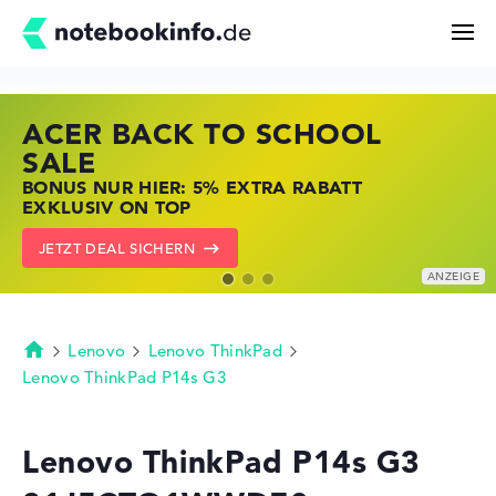
ACER BACK TO SCHOOL
HP STORE SSV DEALS
LENOVO LAPTOP DEALS
Suchen
SALE
JETZT ZUGREIFEN: NOTEBOOKS BEI HP
NOTEBOOKS BEI LENOVO JETZT
BONUS NUR HIER: 5% EXTRA RABATT
KRÄFTIG REDUZIERT
KRÄFTIG REDUZIERT
Konfigurator
EXKLUSIV ON TOP
ZU DEN HP ANGEBOTEN
LENOVO DEALS ZEIGEN
JETZT DEAL SICHERN
Kaufberatung
Technik & Wissen
Lenovo
Lenovo ThinkPad
Startseite
Lenovo ThinkPad P14s G3
Deals
Lenovo ThinkPad P14s G3
Merkzettel