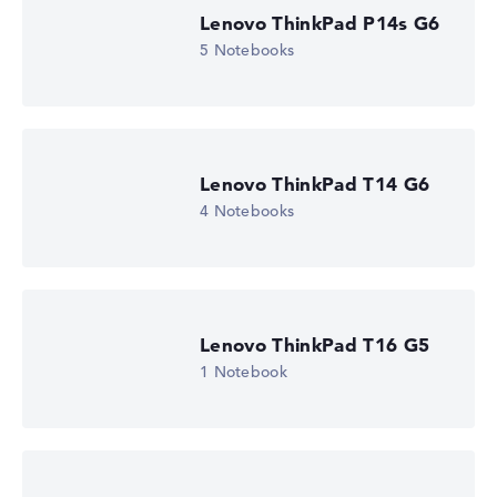
Wir arbeiten mit den offiziellen Herstellerangaben.
Lenovo ThinkPad P14s G6
Fehlen Daten bei einzelnen Modellen, passen sich die
5 Notebooks
Gewichtungen automatisch an.
Lob oder Kritik?
Wir freuen uns über dein Feedback
Lenovo ThinkPad T14 G6
4 Notebooks
Lenovo ThinkPad T16 G5
1 Notebook