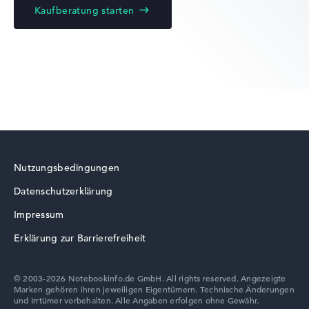
Kaufberatung starten
Lenovo Legion
Lenovo ThinkBook
Nutzungsbedingungen
Datenschutzerklärung
Lenovo LOQ
Impressum
Erklärung zur Barrierefreiheit
© 2003-2026 Notebookinfo.de GmbH. All rights reserved. Angezeigte
Marken gehören ihren jeweiligen Eigentümern. Technische Änderungen
Lenovo Chromebook
und Irrtümer vorbehalten. Alle Angaben erfolgen ohne Gewähr.