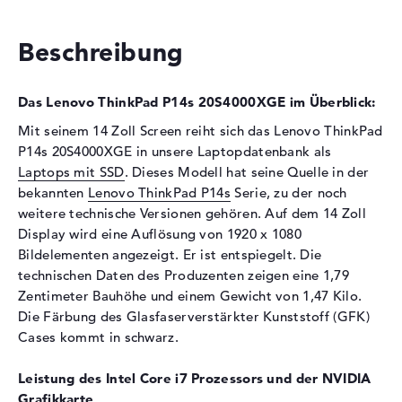
3200 MHz
Festplatte
Beschreibung
Festplatte
1 TB SSD
Das Lenovo ThinkPad P14s 20S4000XGE im Überblick:
Schnittstelle
PCIe
Mit seinem 14 Zoll Screen reiht sich das Lenovo ThinkPad
Optische Speicher
P14s 20S4000XGE in unsere Laptopdatenbank als
Laufwerks-Typ
ohne Laufwerk
Laptops mit SSD
. Dieses Modell hat seine Quelle in der
bekannten
Lenovo ThinkPad P14s
Serie, zu der noch
Display
weitere technische Versionen gehören. Auf dem 14 Zoll
Display-Typ
14" TFT
Display wird eine Auflösung von 1920 x 1080
Max. Auflösung
1920 x 1080
Bildelementen angezeigt. Er ist entspiegelt. Die
technischen Daten des Produzenten zeigen eine 1,79
Auflösungstyp
Full-HD
Zentimeter Bauhöhe und einem Gewicht von 1,47 Kilo.
Besonderheiten
Display, entspiegelt, LED-
Die Färbung des Glasfaserverstärkter Kunststoff (GFK)
Hintergrundbeleuchtung,
Cases kommt in schwarz.
WVA
Kartenleser
Leistung des Intel Core i7 Prozessors und der NVIDIA
Grafikkarte
Unterstützte Flash-
microSD