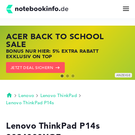
ACER BACK TO SCHOOL
HP STORE SSV DEALS
LENOVO LAPTOP DEALS
Suchen
SALE
JETZT ZUGREIFEN: NOTEBOOKS BEI HP
NOTEBOOKS BEI LENOVO JETZT
BONUS NUR HIER: 5% EXTRA RABATT
KRÄFTIG REDUZIERT
KRÄFTIG REDUZIERT
Konfigurator
EXKLUSIV ON TOP
ZU DEN HP ANGEBOTEN
LENOVO DEALS ZEIGEN
JETZT DEAL SICHERN
Kaufberatung
Technik & Wissen
Lenovo
Lenovo ThinkPad
Startseite
Lenovo ThinkPad P14s
Deals
Lenovo ThinkPad P14s
Merkzettel