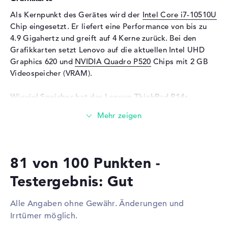
Speicherkarten
Als Kernpunkt des Gerätes wird der
Intel Core i7-10510U
Chip eingesetzt. Er liefert eine Performance von bis zu
Audio
4.9 Gigahertz und greift auf 4 Kerne zurück. Bei den
Soundkarte
Realtek ALC3287
Grafikkarten setzt Lenovo auf die aktuellen Intel UHD
Mikrofon
vorhanden
Graphics 620 und
NVIDIA Quadro P520
Chips mit 2 GB
Videospeicher (VRAM).
Webcam
Sensorauflösung
0,9 MP
Wieviel Speicher hat das Lenovo ThinkPad P14s
20S4000XGE?
Eingabegeräte
Für den Arbeitsspeicher stehen insgesamt 16 Gigabyte
Eingabegeräte
Tastatur (Beleuchtet
zur Seite. Dabei wird aktueller DDR4 SDRAM (PC4-25600
(hintergrund),
- 3200 MHz) Arbeitsspeicher benutzt. Wer sein Notebook
Flüssigkeitsabweisend),
81 von 100 Punkten -
hochstufen möchte, kann dies bis maximal 48 Gigabyte
Touchpad (Multi-Touch-
erledigen. Das Lenovo ThinkPad P14s 20S4000XGE bietet
Trackpad), Pointing Stick
Testergebnis: Gut
eine Festplatte Größe von 1 TB SSD.
Telekommunikation
Alle Angaben ohne Gewähr. Änderungen und
Diese Schnittstellen und Funkverbindungen sind an
Modem (Mobilfunk)
LTE
Irrtümer möglich.
Bord:
Netzwerk