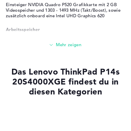
Einsteiger NVIDIA Quadro P520 Grafikkarte mit 2 GB
Tiefe
22,7 cm
Videospeicher und 1303 - 1493 MHz (Takt/Boost), sowie
zusätzlich onboard eine Intel UHD Graphics 620
Höhe
1,79 cm
Gewicht
1,47 kg
Arbeitsspeicher
Material
Glasfaserverstärkter
Kunststoff (GFK)
Großer 16 GB (1 x 16 GB, 1 x Frei) Arbeitspeicher - DDR4
Farbe
schwarz
SDRAM - PC4-25600 - 3200 MHz
Betriebssystem / Software
Speicher
Bereitgestelltes
Microsoft Windows 10
Das Lenovo ThinkPad P14s
Betriebssystem
Professional (64 Bit)
20S4000XGE findest du in
Herstellergarantie
Großer 1 TB SSD Speicher
diesen Kategorien
Service & Support
3 Jahre Bring-In Service
Mobilität
Laptops mit SSD
Laptops mit Windows 11
Akkulaufzeit