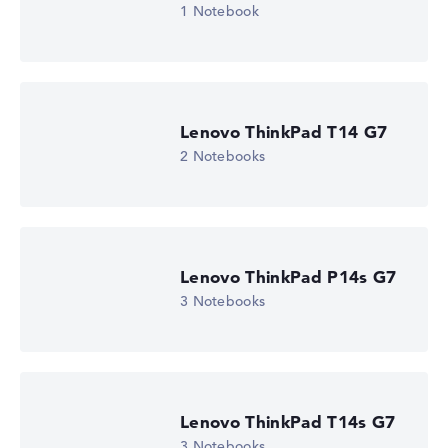
Höhe 15%
1 Notebook
Display (20%):
Auflösung 100%
Wir arbeiten mit den offiziellen Herstellerangaben.
Fehlen Daten bei einzelnen Modellen, passen sich die
Gewichtungen automatisch an.
Lenovo ThinkPad T14 G7
Lob oder Kritik?
Wir freuen uns über dein Feedback
2 Notebooks
Lenovo ThinkPad P14s G7
3 Notebooks
Lenovo ThinkPad T14s G7
3 Notebooks