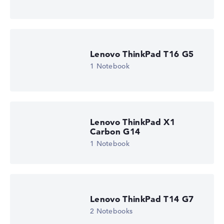
Wir arbeiten mit den offiziellen Herstellerangaben.
Fehlen Daten bei einzelnen Modellen, passen sich die
Gewichtungen automatisch an.
Lob oder Kritik?
Wir freuen uns über dein Feedback
Lenovo ThinkPad T16 G5
1 Notebook
Lenovo ThinkPad X1
Carbon G14
1 Notebook
Lenovo ThinkPad T14 G7
2 Notebooks