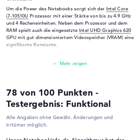
Soundkarte
Realtek ALC3287
Um die Power des Notebooks sorgt sich der
Intel Core
Mikrofon
vorhanden
i7-10510U
Prozessor mit einer Stärke von bis zu 4.9 GHz
Webcam
und 4 Recheneinheiten. Neben dem Prozessor und dem
RAM spielt auch die eingesetzte
Intel UHD Graphics 620
Sensorauflösung
0,9 MP
GPU mit gut dimensioniertem Videospeicher (VRAM) eine
Eingabegeräte
signifikante Konstante.
Eingabegeräte
Tastatur (Beleuchtet
Wieviel Speicher hat das Lenovo ThinkPad L15
(hintergrund)), Touchpad
20U3002FGE?
(Multi-Touch-Trackpad),
Pointing Stick
Der 16 GB große Arbeitsspeicher erscheint mit der
bekannten DDR4 SDRAM (PC4-21300 - 2666 MHz)
Telekommunikation
78 von 100 Punkten -
Technologie. Eine Arbeitsspeicher-Erweiterung auf
Modem (Mobilfunk)
LTE
insgesamt bis zu 64 GByte ist möglich. Euer
Testergebnis: Funktional
Netzwerk
Betriebssystem und umfassende Daten liegen auf einer
Festplatte mit 1 TB SSD Speicher.
Netzwerkkarte
Gigabit Ethernet
Alle Angaben ohne Gewähr. Änderungen und
(10/100/1000)
Irrtümer möglich.
Diese Schnittstellen und Funkverbindungen sind an
WLAN
802.11a, 802.11b, 802.11g,
Bord:
802.11n, 802.11ac, 802.11ax