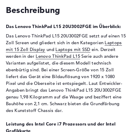
Festplatte
1 TB SSD
Beschreibung
Schnittstelle
PCIe
Optische Speicher
Das Lenovo ThinkPad L15 20U3002FGE im Überblick:
Laufwerks-Typ
ohne Laufwerk
Das Lenovo ThinkPad L15 20U3002FGE setzt auf einen 15
Display
Zoll Screen und gliedert sich in den Kategorien
Laptops
mit 15 Zoll Display
und
Laptops mit SSD
ein. Derzeit
Display-Typ
15,6" TFT
werden in der
Lenovo ThinkPad L15
Serie auch andere
Max. Auflösung
1920 x 1080
Varianten aufgelistet, die diesem Modell technisch
Auflösungstyp
Full-HD
ebenbürtig sind. Bei einer Screen-Größe von 15 Zoll
Besonderheiten
Display, entspiegelt, LED-
liefert das Gerät eine Bildauflösung von 1920 x 1080
Hintergrundbeleuchtung, IPS
Pixel und die Oberseite ist entspiegelt. Laut Entwickler-
Panel
Angaben bringt das Lenovo ThinkPad L15 20U3002FGE
genau 1,98 Kilogramm auf die Waage und beziffert eine
Kartenleser
Bauhöhe von 2,1 cm. Schwarz bieten die Grundfärbung
Unterstützte Flash-
microSD
des Kunststoff Chassis dar.
Speicherkarten
Audio
Leistung des Intel Core i7 Prozessors und der Intel
Grafikkarte