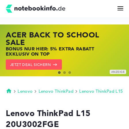
ACER BACK TO SCHOOL
HP STORE SSV DEALS
LENOVO LAPTOP DEALS
Suchen
SALE
JETZT ZUGREIFEN: NOTEBOOKS BEI HP
NOTEBOOKS BEI LENOVO JETZT
BONUS NUR HIER: 5% EXTRA RABATT
KRÄFTIG REDUZIERT
KRÄFTIG REDUZIERT
Konfigurator
EXKLUSIV ON TOP
ZU DEN HP ANGEBOTEN
LENOVO DEALS ZEIGEN
JETZT DEAL SICHERN
Kaufberatung
Technik & Wissen
Lenovo
Lenovo ThinkPad
Lenovo ThinkPad L15
Startseite
Deals
Lenovo ThinkPad L15
20U3002FGE
Merkzettel