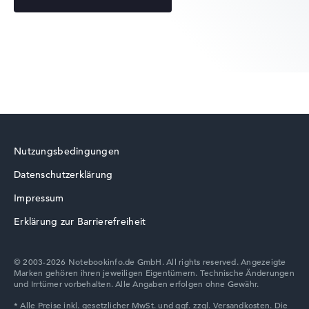
Lenovo Yoga
Lenovo ThinkBook
Nutzungsbedingungen
Datenschutzerklärung
Lenovo V
Impressum
Erklärung zur Barrierefreiheit
© 2003-2026 Notebookinfo.de GmbH. All rights reserved. Angezeigte
Marken gehören ihren jeweiligen Eigentümern. Technische Änderungen
Lenovo Chromebook
und Irrtümer vorbehalten. Alle Angaben erfolgen ohne Gewähr.