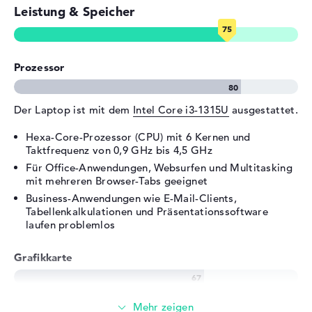
Leistung & Speicher
Bluetooth
Bluetooth 5.2
Erweiterung / Konnektivität
Schnittstellen
1 x Thunderbolt 4, 2 x USB 3.2
Prozessor
- Typ A, 1 x USB 3.2 - Typ C
Video
1 x DisplayPort über
Thunderbolt 4, 1 x
Der Laptop ist mit dem
Intel Core i3-1315U
ausgestattet.
DisplayPort über USB-C, 1 x
HDMI 2.1
Hexa-Core-Prozessor (CPU) mit 6 Kernen und
Taktfrequenz von 0,9 GHz bis 4,5 GHz
Audio
1 x 2-in-1 Audio Jack
Für Office-Anwendungen, Websurfen und Multitasking
(Kopfhörer/Mikrofon)
mit mehreren Browser-Tabs geeignet
Netzwerk
1 x Ethernet - RJ-45
Business-Anwendungen wie E-Mail-Clients,
Tabellenkalkulationen und Präsentationssoftware
Verschiedenes
laufen problemlos
Integrierte Sicherheit
Gesichtserkennung,
Kensington Lock Slot,
Grafikkarte
spritzwassergeschützte
Tastatur, TPM Embedded
Security Chip 2.0, Webcam-
Die
AMD Radeon RX Vega 7
übernimmt die
Abdeckung