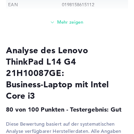
EAN
0198158615112
Prozessor
Prozessor
Intel Core i3-1315U / 0,9 GHz
Multi-Core-
Hexa-Core
Technologie
Analyse des Lenovo
Cache
5 - 10 MB (L2/L3-Cache)
Grafikkarte
ThinkPad L14 G4
Grafikprozessor
AMD Radeon RX Vega 7
21H10087GE:
2. Grafikkarte
Intel UHD Graphics 64EUs
Business-Laptop mit Intel
RAM
Core i3
1. Steckplatz
16 GB
2. Steckplatz
Frei
80 von 100 Punkten - Testergebnis: Gut
Installiert
16 GB
Diese Bewertung basiert auf der systematischen
Technologie
DDR4 SDRAM - PC4-25600 -
3200 MHz
Analyse verfügbarer Herstellerdaten. Alle Angaben