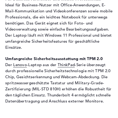
Ideal für Business-Nutzer mit Office-Anwendungen, E-
Speicherkarten
Mail-Kommunikation und Videokonferenzen sowie mobile
Audio
Professionals, die ein leichtes Notebook für unterwegs
benötigen. Das Gerät eignet sich für Foto- und
Soundkarte
Realtek ALC3287
Videoverwaltung sowie einfache Bearbeitungsaufgaben.
Webcam
Der Laptop läuft mit Windows 11 Professional und bietet
Sensorauflösung
2 MP
umfangreiche Sicherheitsfeatures für geschäftliche
Einsätze.
Eingabegeräte
Umfangreiche Sicherheitsausstattung mit TPM 2.0
Eingabegeräte
Multi-Touch-Trackpad,
Tastatur
Der
Lenovo
-Laptop aus der
ThinkPad
-Serie überzeugt
durch professionelle Sicherheitstechnologie mit TPM 2.0
Tastatur
Beleuchtet (hintergrund),
Chip, Gesichtserkennung und Webcam-Abdeckung. Die
Flüssigkeitsabweisend
spritzwassergeschützte Tastatur und Military-Grade-
Netzwerk
Zertifizierung (MIL-STD 810H) erhöhen die Robustheit für
den täglichen Einsatz. Thunderbolt 4 ermöglicht schnelle
Netzwerkkarte
Gigabit Ethernet
Datenübertragung und Anschluss externer Monitore.
(10/100/1000)
WLAN
802.11a, 802.11ac, 802.11ax,
802.11b, 802.11g, 802.11n