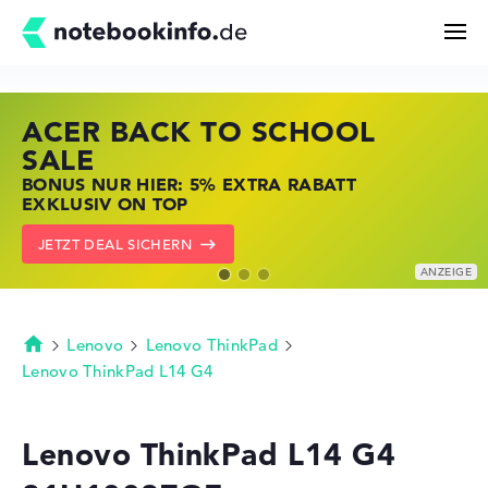
ACER BACK TO SCHOOL
HP STORE SSV DEALS
LENOVO LAPTOP DEALS
Suchen
SALE
JETZT ZUGREIFEN: NOTEBOOKS BEI HP
NOTEBOOKS BEI LENOVO JETZT
BONUS NUR HIER: 5% EXTRA RABATT
KRÄFTIG REDUZIERT
KRÄFTIG REDUZIERT
Konfigurator
EXKLUSIV ON TOP
ZU DEN HP ANGEBOTEN
LENOVO DEALS ZEIGEN
JETZT DEAL SICHERN
Kaufberatung
Technik & Wissen
Lenovo
Lenovo ThinkPad
Startseite
Lenovo ThinkPad L14 G4
Deals
Lenovo ThinkPad L14 G4
Merkzettel