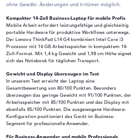
ohne Gewähr. Änderungen und Irrtümer möglich.
Festplatte
Festplatte
256 GB SSD
Kompakter 14-Zoll Business-Laptop für mobile Profis
Mobile Arbeit erfordert leistungsfähige und gleichzeitig
Schnittstelle
PCIe
portable Hardware für produktive Workflows unterwegs.
Optische Speicher
Der Lenovo ThinkPad L14 G4 kombiniert Intel Core i3
Prozessor mit 16 GB Arbeitsspeicher in kompaktem 14-
Laufwerks-Typ
ohne Laufwerk
Zoll-Format. Mit 1,4 kg Gewicht und 1,98 cm Höhe eignet
Display
sich das Notebook für täglichen Transport.
Display-Typ
14" TFT
Gewicht und Display überzeugen im Test
Max. Auflösung
1920 x 1080
In unserem Test erreicht der Laptop eine
Auflösungstyp
Full-HD
Gesamtbewertung von 80/100 Punkten. Besonders
Bildwiederholrate
60 Hz
überzeugen das geringe Gewicht mit 91/100 Punkten, der
Arbeitsspeicher mit 85/100 Punkten und das Display mit
Besonderheiten
Display, entspiegelt, LED-
ebenfalls 85/100 Punkten. Die ausgewogene Hardware-
Hintergrundbeleuchtung, IPS
Konfiguration positioniert das Gerät im Business-
Panel, 45% NTSC
Segment für professionelle Anwender.
Kartenleser
Für Business-Anwender und mobile Professionals
Unterstützte Flash-
microSD