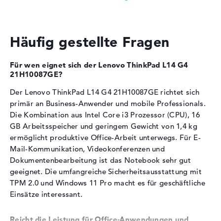
Grafikberechnung.
Sonstiges
Military Grading (MIL-STD
Zusätzlich ist eine
Intel UHD Graphics 64EUs
als
810H), Schnellladefunktion,
zweiter Grafikchip integriert
WoL (Wake on Lan)
Häufig gestellte Fragen
Für Video-Streaming, Foto-Verwaltung und einfache
Stromversorgung
Bildbearbeitung ausreichend
Basic Gaming und Office-Grafikanwendungen werden
Für wen eignet sich der Lenovo ThinkPad L14 G4
Akku
Lithium Polymer
unterstützt
21H10087GE?
Kapazität
57 Wh
Der Lenovo ThinkPad L14 G4 21H10087GE richtet sich
Arbeitsspeicher
Allgemein
primär an Business-Anwender und mobile Professionals.
Die Kombination aus Intel Core i3 Prozessor (CPU), 16
Breite
32,54 cm
Das Notebook verfügt über 16 GB DDR4-
GB Arbeitsspeicher und geringem Gewicht von 1,4 kg
Tiefe
21,7 cm
Arbeitsspeicher.
ermöglicht produktive Office-Arbeit unterwegs. Für E-
Höhe
1,98 cm
Mail-Kommunikation, Videokonferenzen und
Ein Speichermodul (16 GB) ist belegt, ein Slot bleibt
Gewicht
1,4 kg
Dokumentenbearbeitung ist das Notebook sehr gut
frei für Erweiterungen bis 64 GB
geeignet. Die umfangreiche Sicherheitsausstattung mit
Farbe / Design
Thunder Black
Speichertaktfrequenz von 3200 MHz für zügigen
TPM 2.0 und Windows 11 Pro macht es für geschäftliche
Datenzugriff
Material
Kunststoff
Einsätze interessant.
Mehrere Office-Programme, Browser-Tabs und E-Mail-
Farbe
schwarz
Clients laufen parallel ohne Verzögerungen
Betriebssystem / Software
Reicht die Leistung für Office-Anwendungen und