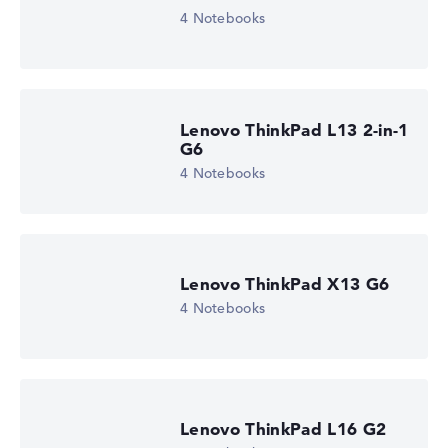
Display (20%):
Auflösung 100%
4 Notebooks
Wir arbeiten mit den offiziellen Herstellerangaben.
Fehlen Daten bei einzelnen Modellen, passen sich die
Gewichtungen automatisch an.
Lenovo ThinkPad L13 2-in-1
Lob oder Kritik?
Wir freuen uns über dein Feedback
G6
4 Notebooks
Lenovo ThinkPad X13 G6
4 Notebooks
Lenovo ThinkPad L16 G2