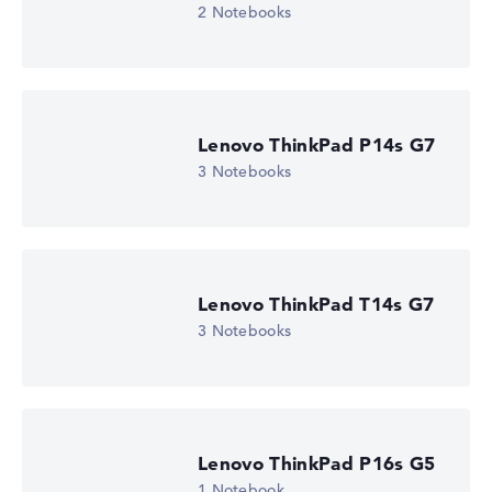
2 Notebooks
Wir arbeiten mit den offiziellen Herstellerangaben.
Fehlen Daten bei einzelnen Modellen, passen sich die
Gewichtungen automatisch an.
Lob oder Kritik?
Wir freuen uns über dein Feedback
Lenovo ThinkPad P14s G7
3 Notebooks
Lenovo ThinkPad T14s G7
3 Notebooks
Lenovo ThinkPad P16s G5
1 Notebook