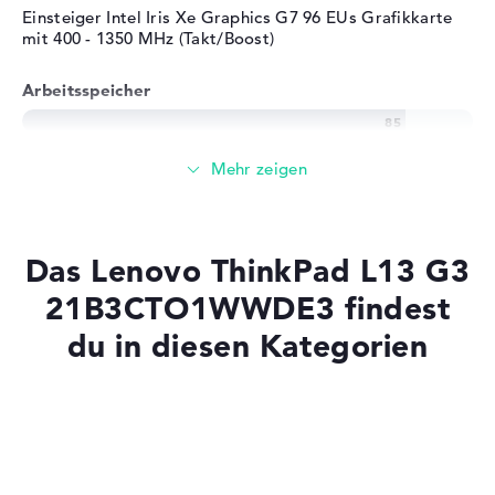
Einsteiger Intel Iris Xe Graphics G7 96 EUs Grafikkarte
mit 400 - 1350 MHz (Takt/Boost)
Arbeitsspeicher
Großer 16 GB Arbeitspeicher - DDR4 SDRAM - PC4-
25600 - 3200 MHz
Speicher
Das Lenovo ThinkPad L13 G3
Großer 1 TB SSD Speicher
21B3CTO1WWDE3 findest
du in diesen Kategorien
Mobilität
Laptops mit SSD
Akkulaufzeit
Laptops mit Windows 11