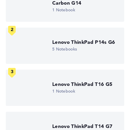
Carbon G14
Hochauflösendes mattes 13,3 Zoll IPS-Display, mit einer
1 Notebook
Auflösung von maximal 1920 x 1200
Wie wir testen und bewerten
Lenovo ThinkPad P14s G6
5 Notebooks
Wir helfen dir, technische Daten von Notebooks leichter
zu vergleichen. Unser Test-Algorithmus analysiert die
Datenblätter tausender Notebooks automatisch –
basierend auf über 23 Jahren Erfahrung in der Notebook-
Kaufberatung.
Die Gesamtnote
setzt sich aus drei Teilbewertungen
Lenovo ThinkPad T16 G5
zusammen:
1 Notebook
Leistung & Speicher (60%):
Prozessor 40%,
Grafikkarte 30%, RAM 15%, Speicher 15%
Mobilität (20%):
Akkulaufzeit 50%, Gewicht 35%,
Höhe 15%
Lenovo ThinkPad T14 G7
Display (20%):
Auflösung 100%