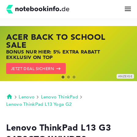
ACER BACK TO SCHOOL
HP STORE SSV DEALS
LENOVO LAPTOP DEALS
Suchen
SALE
JETZT ZUGREIFEN: NOTEBOOKS BEI HP
NOTEBOOKS BEI LENOVO JETZT
BONUS NUR HIER: 5% EXTRA RABATT
KRÄFTIG REDUZIERT
KRÄFTIG REDUZIERT
Konfigurator
EXKLUSIV ON TOP
ZU DEN HP ANGEBOTEN
LENOVO DEALS ZEIGEN
JETZT DEAL SICHERN
Kaufberatung
Technik & Wissen
Lenovo
Lenovo ThinkPad
Startseite
Lenovo ThinkPad L13 Yoga G2
Deals
Lenovo ThinkPad L13 G3
Merkzettel