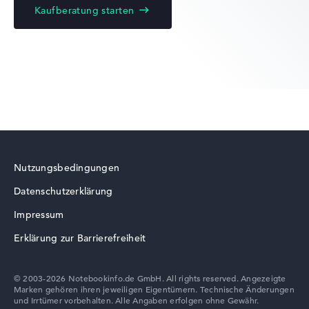
Kaufberatung starten
Lenovo ThinkPad
Lenovo Legion
Nutzungsbedingungen
Datenschutzerklärung
Lenovo LOQ
Impressum
Erklärung zur Barrierefreiheit
© 2003-2026 Notebookinfo.de GmbH. All rights reserved. Angezeigte
Marken gehören ihren jeweiligen Eigentümern. Technische Änderungen
Lenovo Chromebook
und Irrtümer vorbehalten. Alle Angaben erfolgen ohne Gewähr.