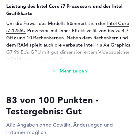
Sensorauflösung
2 MP
Leistung des Intel Core i7 Prozessors und der Intel
Eingabegeräte
Grafikkarte
Eingabegeräte
Multi-Touch-Trackpad,
Um die Power des Modells kümmert sich der
Intel Core
Tastatur
i7-1255U
Prozessor mit einer Effektivität von bis zu 4.7
Tastatur
Flüssigkeitsabweisend
GHz und 10 Rechenkernen. Neben dem Rechenkern und
dem RAM spielt auch die verbaute
Intel Iris Xe Graphics
Netzwerk
G7 96 EUs
GPU mit gut dimensioniertem Videospeicher
Netzwerkkarte
Gigabit Ethernet
(VRAM) eine dominante Figur.
(10/100/1000) via USB-
Adapter
Wieviel Speicher hat das Lenovo ThinkPad L13 G3
21B3CTO1WWDE3?
WLAN
802.11a, 802.11ac, 802.11ax,
802.11b, 802.11g, 802.11n
Das Lenovo ThinkPad L13 G3 21B3CTO1WWDE3 wird mit
Bluetooth
Bluetooth 5.1
83 von 100 Punkten -
16 GB Arbeitsspeicher bestückt. Wer das Modell danach
bis zu einer Maximalgröße von 16 GByte aufrüsten
Erweiterung / Konnektivität
Testergebnis: Gut
möchte, benötigt DDR4 SDRAM (PC4-25600 - 3200 MHz)
Schnittstellen
1 x Thunderbolt 4, 2 x USB 3.2
Arbeitsspeicher (RAM). Das Lenovo ThinkPad L13 G3
- Typ A, 1 x USB 3.2 - Typ C
Alle Angaben ohne Gewähr. Änderungen und
21B3CTO1WWDE3 zeigt eine Festplatte
Irrtümer möglich.
Video
2 x DisplayPort über USB-C, 1
Speicherkapazität von 1 TB SSD.
x HDMI 2.0