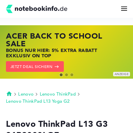
ACER BACK TO SCHOOL
HP STORE SSV DEALS
LENOVO LAPTOP DEALS
Suchen
SALE
JETZT ZUGREIFEN: NOTEBOOKS BEI HP
NOTEBOOKS BEI LENOVO JETZT
BONUS NUR HIER: 5% EXTRA RABATT
KRÄFTIG REDUZIERT
KRÄFTIG REDUZIERT
Konfigurator
EXKLUSIV ON TOP
ZU DEN HP ANGEBOTEN
LENOVO DEALS ZEIGEN
JETZT DEAL SICHERN
Kaufberatung
Technik & Wissen
Lenovo
Lenovo ThinkPad
Startseite
Lenovo ThinkPad L13 Yoga G2
Deals
Lenovo ThinkPad L13 G3
Merkzettel