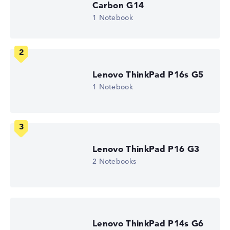
Carbon G14
Hochauflösendes entspiegeltes 13,3 Zoll IPS-Display, mit
1 Notebook
einer Auflösung von maximal 1920 x 1200
Wie wir testen und bewerten
Lenovo ThinkPad P16s G5
1 Notebook
Wir helfen dir, technische Daten von Notebooks leichter
zu vergleichen. Unser Test-Algorithmus analysiert die
Datenblätter tausender Notebooks automatisch –
basierend auf über 23 Jahren Erfahrung in der Notebook-
Kaufberatung.
Die Gesamtnote
setzt sich aus drei Teilbewertungen
Lenovo ThinkPad P16 G3
zusammen:
2 Notebooks
Leistung & Speicher (60%):
Prozessor 40%,
Grafikkarte 30%, RAM 15%, Speicher 15%
Mobilität (20%):
Akkulaufzeit 50%, Gewicht 35%,
Höhe 15%
Lenovo ThinkPad P14s G6
Display (20%):
Auflösung 100%