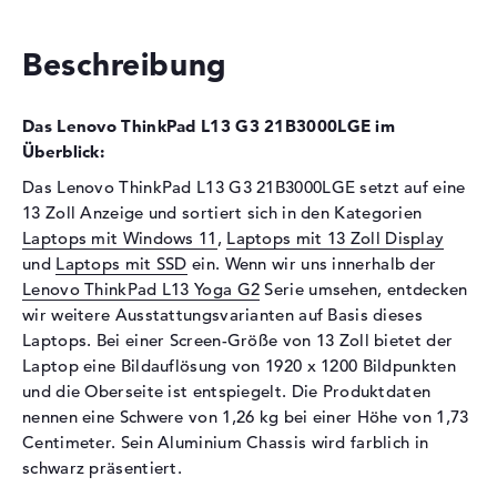
Festplatte
512 GB SSD
Schnittstelle
PCIe
Beschreibung
Optische Speicher
Das Lenovo ThinkPad L13 G3 21B3000LGE im
Laufwerks-Typ
ohne Laufwerk
Überblick:
Display
Das Lenovo ThinkPad L13 G3 21B3000LGE setzt auf eine
Display-Typ
13,3" TFT
13 Zoll Anzeige und sortiert sich in den Kategorien
Max. Auflösung
1920 x 1200
Laptops mit Windows 11
,
Laptops mit 13 Zoll Display
und
Laptops mit SSD
ein. Wenn wir uns innerhalb der
Auflösungstyp
WUXGA
Lenovo ThinkPad L13 Yoga G2
Serie umsehen, entdecken
Besonderheiten
Display, entspiegelt, LED-
wir weitere Ausstattungsvarianten auf Basis dieses
Hintergrundbeleuchtung, IPS
Laptops. Bei einer Screen-Größe von 13 Zoll bietet der
Panel
Laptop eine Bildauflösung von 1920 x 1200 Bildpunkten
Audio
und die Oberseite ist entspiegelt. Die Produktdaten
nennen eine Schwere von 1,26 kg bei einer Höhe von 1,73
Soundkarte
Realtek ALC3287
Centimeter. Sein Aluminium Chassis wird farblich in
Mikrofon
vorhanden
schwarz präsentiert.
Webcam