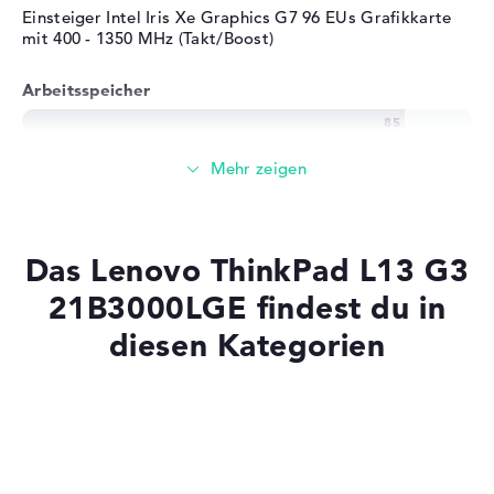
Einsteiger Intel Iris Xe Graphics G7 96 EUs Grafikkarte
mit 400 - 1350 MHz (Takt/Boost)
Arbeitsspeicher
Großer 16 GB Arbeitspeicher - DDR4 SDRAM - PC4-
25600 - 3200 MHz
Speicher
Das Lenovo ThinkPad L13 G3
Mittelgroßer 512 GB SSD Speicher
21B3000LGE findest du in
diesen Kategorien
Mobilität
Laptops mit SSD
Akkulaufzeit
Laptops mit Windows 11