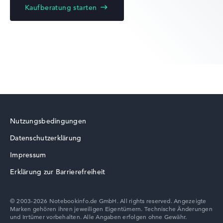
Kaufberatung starten
Lenovo Yoga
Lenovo LOQ
Nutzungsbedingungen
Datenschutzerklärung
Lenovo ThinkBook
Impressum
Erklärung zur Barrierefreiheit
© 2003-2026 Notebookinfo.de GmbH. All rights reserved. Angezeigte
Marken gehören ihren jeweiligen Eigentümern. Technische Änderungen
Lenovo Chromebook
und Irrtümer vorbehalten. Alle Angaben erfolgen ohne Gewähr.