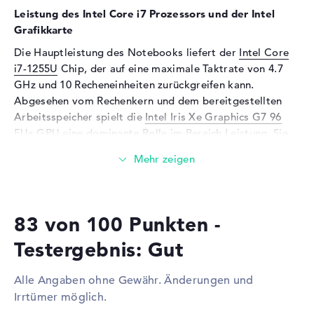
Leistung des Intel Core i7 Prozessors und der Intel
Sensorauflösung
1,9 MP
Grafikkarte
Eingabegeräte
Die Hauptleistung des Notebooks liefert der
Intel Core
i7-1255U
Chip, der auf eine maximale Taktrate von 4.7
Eingabegeräte
Multi-Touch-Trackpad,
Tastatur
GHz und 10 Recheneinheiten zurückgreifen kann.
Abgesehen vom Rechenkern und dem bereitgestellten
Tastatur
Beleuchtet (hintergrund),
Arbeitsspeicher spielt die
Intel Iris Xe Graphics G7 96
Flüssigkeitsabweisend
EUs
GPU eine dominante Rolle im Bereich Leistung. Sie
Netzwerk
kommt mit einem gut dimensioniertem Videospeicher.
WLAN
802.11a, 802.11ac, 802.11ax,
Wieviel Speicher hat das Lenovo ThinkPad L13 G3
802.11b, 802.11g, 802.11n
21B3000LGE?
Bluetooth
Bluetooth 5.2
83 von 100 Punkten -
Für den Arbeitsspeicher (RAM) stehen insgesamt 16
Erweiterung / Konnektivität
Gigabyte zur Seite. Dabei wird aktueller DDR4 SDRAM
Testergebnis: Gut
Schnittstellen
1 x Thunderbolt 4, 2 x USB 3.2
(PC4-25600 - 3200 MHz) RAM verwendet. Wer sein Gerät
- Typ A, 1 x USB 3.2 - Typ C
verbessern möchte, kann dies bis maximal 16 GByte
Alle Angaben ohne Gewähr. Änderungen und
erledigen. Das Lenovo ThinkPad L13 G3 21B3000LGE
Video
2 x DisplayPort über USB-C, 1
Irrtümer möglich.
x HDMI 2.0
bietet eine Festplatte Größe von 512 GB SSD.