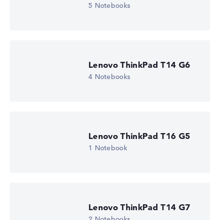
5 Notebooks
Wir arbeiten mit den offiziellen Herstellerangaben.
Fehlen Daten bei einzelnen Modellen, passen sich die
Gewichtungen automatisch an.
Lob oder Kritik?
Wir freuen uns über dein Feedback
Lenovo ThinkPad T14 G6
4 Notebooks
Lenovo ThinkPad T16 G5
1 Notebook
Lenovo ThinkPad T14 G7
2 Notebooks