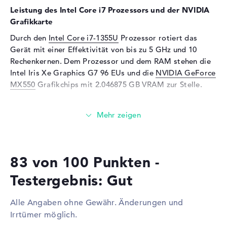
Webcam
Leistung des Intel Core i7 Prozessors und der NVIDIA
Sensorauflösung
2 MP
Grafikkarte
Eingabegeräte
Durch den
Intel Core i7-1355U
Prozessor rotiert das
Gerät mit einer Effektivität von bis zu 5 GHz und 10
Eingabegeräte
Multi-Touch-Trackpad,
Rechenkernen. Dem Prozessor und dem RAM stehen die
Tastatur
Intel Iris Xe Graphics G7 96 EUs und die
NVIDIA GeForce
Tastatur
Flüssigkeitsabweisend
MX550
Grafikchips mit 2.046875 GB VRAM zur Stelle.
Netzwerk
Wieviel Speicher hat das Lenovo ThinkPad E16 G1
Netzwerkkarte
Gigabit Ethernet
21JNCTO1WWDE3?
(10/100/1000)
Beziffert mit DDR4 SDRAM (PC4-25600 - 3200 MHz)
WLAN
802.11a, 802.11ac, 802.11ax,
Technik, werden 24 GB Arbeitsspeicher (RAM) verbaut.
802.11b, 802.11g, 802.11n
83 von 100 Punkten -
Der Hersteller ermöglicht in diesem Laptop maximal 4
Bluetooth
Bluetooth 5.1
GB. Euer Betriebssystem und alle Dateien verbleiben auf
Testergebnis: Gut
Erweiterung / Konnektivität
einer Festplatte mit 1 TB SSD Kapazität.
Schnittstellen
2 x USB 3.2 - Typ A, 2 x USB
Alle Angaben ohne Gewähr. Änderungen und
Diese Schnittstellen und Funkverbindungen sind an
3.2 - Typ C
Irrtümer möglich.
Bord:
Video
2 x DisplayPort über USB-C, 1