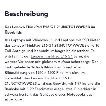
Festplatte
Beschreibung
Festplatte
1 TB SSD
Schnittstelle
PCIe
Das Lenovo ThinkPad E16 G1 21JNCTO1WWDE3 im
Optische Speicher
Überblick:
Laufwerks-Typ
ohne Laufwerk
Als
Laptops mit Windows 11
und
Laptops mit SSD
bietet
Display
das Lenovo ThinkPad E16 G1 21JNCTO1WWDE3 eine 16
Zoll Anzeige und ist somit umfangreich einsetzbar. Es
Display-Typ
16" TFT
entstammt der
Lenovo ThinkPad E16 G1
Serie, die
Max. Auflösung
1920 x 1200
weitere Varianten mit gleichem Aufbau beherbergt. Der
Auflösungstyp
WUXGA
matt gelieferte 16 Inch Bildschirm bringt eine
Bildauflösung von 1920 x 1200 Pixel mit sich. Im
Besonderheiten
Display, matt, LED-
Datenblatt des Lenovo ThinkPad E16 G1
Hintergrundbeleuchtung, IPS
Panel
21JNCTO1WWDE3 wird das Gewicht mit 1,97 kg und die
Bauhöhe mit 1,99 Zentimeter aufgelistet. Einlackiert in
Audio
schwarz besteht das Gehäuse dieses Notebooks aus
Soundkarte
Synaptic CX11880
Aluminium.