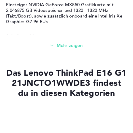
Einsteiger NVIDIA GeForce MX550 Grafikkarte mit
2.046875 GB Videospeicher und 1320 - 1320 MHz
(Takt/Boost), sowie zusätzlich onboard eine Intel Iris Xe
Graphics G7 96 EUs
Arbeitsspeicher
Sehr großer 24 GB (1 x 8 GB, 1 x 16 GB) Arbeitspeicher -
DDR4 SDRAM - PC4-25600 - 3200 MHz
Das Lenovo ThinkPad E16 G1
Speicher
21JNCTO1WWDE3 findest
du in diesen Kategorien
Großer 1 TB SSD Speicher
Mobilität
Laptops mit SSD
Laptops mit Windows 11