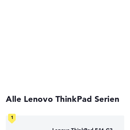
Akkulaufzeit
Gaming Laptops
Laptops mit 15 Zoll Display
Keine Herstellerangaben zur Akkulaufzeit
Ultrabooks
Gewicht
Business Laptops
2-in-1 Convertible Notebooks
Leicht mit 1,97 kg
Laptops mit 13 Zoll Display
Höhe
Laptops unter 1000 Euro
Schlank mit 1,99 cm Höhe
Alle Lenovo ThinkPad Serien
Display
Lenovo ThinkPad E16 G3