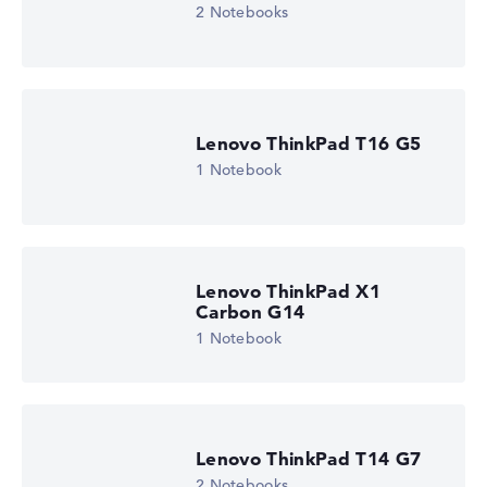
Höhe 15%
2 Notebooks
Display (20%):
Auflösung 100%
Wir arbeiten mit den offiziellen Herstellerangaben.
Fehlen Daten bei einzelnen Modellen, passen sich die
Gewichtungen automatisch an.
Lenovo ThinkPad T16 G5
Lob oder Kritik?
Wir freuen uns über dein Feedback
1 Notebook
Lenovo ThinkPad X1
Carbon G14
1 Notebook
Lenovo ThinkPad T14 G7
2 Notebooks