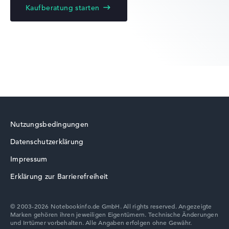
Kaufberatung starten
Lenovo Yoga
Lenovo ThinkBook
Nutzungsbedingungen
Datenschutzerklärung
Lenovo V
Impressum
Erklärung zur Barrierefreiheit
© 2003-2026 Notebookinfo.de GmbH. All rights reserved. Angezeigte
Marken gehören ihren jeweiligen Eigentümern. Technische Änderungen
Lenovo Chromebook
und Irrtümer vorbehalten. Alle Angaben erfolgen ohne Gewähr.