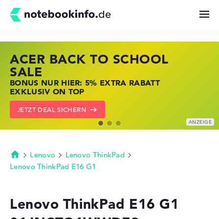
ACER BACK TO SCHOOL
HP STORE SSV DEALS
LENOVO LAPTOP DEALS
Suchen
SALE
JETZT ZUGREIFEN: NOTEBOOKS BEI HP
NOTEBOOKS BEI LENOVO JETZT
BONUS NUR HIER: 5% EXTRA RABATT
KRÄFTIG REDUZIERT
KRÄFTIG REDUZIERT
Konfigurator
EXKLUSIV ON TOP
ZU DEN HP ANGEBOTEN
LENOVO DEALS ZEIGEN
JETZT DEAL SICHERN
Kaufberatung
Technik & Wissen
Lenovo
Lenovo ThinkPad
Startseite
Lenovo ThinkPad E16 G1
Deals
Lenovo ThinkPad E16 G1
Merkzettel