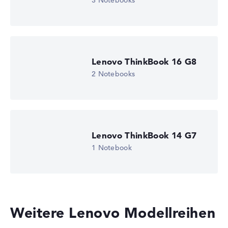
3 Notebooks
Höhe 15%
Display (20%):
Auflösung 100%
Wir arbeiten mit den offiziellen Herstellerangaben.
Fehlen Daten bei einzelnen Modellen, passen sich die
Gewichtungen automatisch an.
Lenovo ThinkBook 16 G8
2 Notebooks
Lob oder Kritik?
Wir freuen uns über dein Feedback
Lenovo ThinkBook 14 G7
1 Notebook
Weitere Lenovo Modellreihen