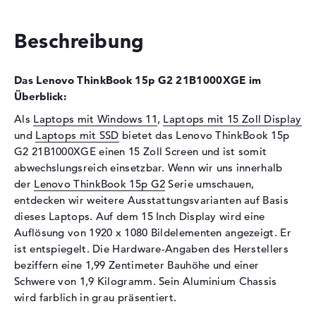
Technologie
DDR4 SDRAM - PC4-23466 -
2933 MHz
Beschreibung
Festplatte
Festplatte
512 GB SSD
Das Lenovo ThinkBook 15p G2 21B1000XGE im
Schnittstelle
PCIe
Überblick:
Optische Speicher
Als
Laptops mit Windows 11
,
Laptops mit 15 Zoll Display
und
Laptops mit SSD
bietet das Lenovo ThinkBook 15p
Laufwerks-Typ
ohne Laufwerk
G2 21B1000XGE einen 15 Zoll Screen und ist somit
Display
abwechslungsreich einsetzbar. Wenn wir uns innerhalb
der
Lenovo ThinkBook 15p G2
Serie umschauen,
Display-Typ
15,6" TFT
entdecken wir weitere Ausstattungsvarianten auf Basis
Max. Auflösung
1920 x 1080
dieses Laptops. Auf dem 15 Inch Display wird eine
Auflösung von 1920 x 1080 Bildelementen angezeigt. Er
Auflösungstyp
Full-HD
ist entspiegelt. Die Hardware-Angaben des Herstellers
Besonderheiten
Display, entspiegelt, LED-
beziffern eine 1,99 Zentimeter Bauhöhe und einer
Hintergrundbeleuchtung, IPS
Schwere von 1,9 Kilogramm. Sein Aluminium Chassis
Panel
wird farblich in grau präsentiert.
Kartenleser