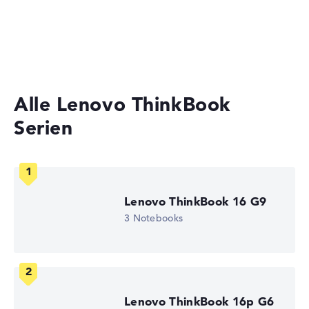
Akkulaufzeit
Laptops unter 1000 Euro
Gaming Laptops
Solide 7,5 Stunden Akkulaufzeit (Laut Herstellerangaben)
Gewicht
Alle Lenovo ThinkBook
Serien
Leicht mit 1,9 kg
Höhe
Lenovo ThinkBook 16 G9
Schlank mit 1,99 cm Höhe
3 Notebooks
Display
Lenovo ThinkBook 16p G6