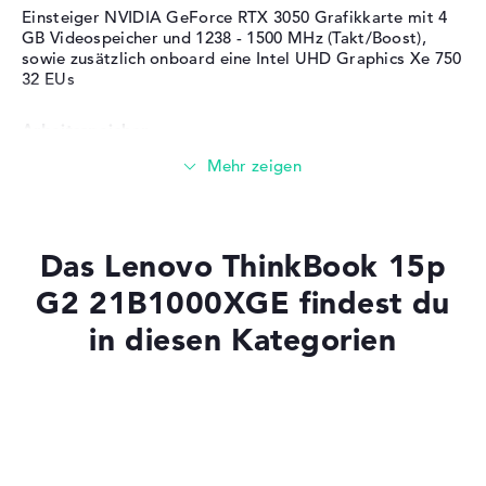
Einsteiger NVIDIA GeForce RTX 3050 Grafikkarte mit 4
Betriebssystem / Software
GB Videospeicher und 1238 - 1500 MHz (Takt/Boost),
sowie zusätzlich onboard eine Intel UHD Graphics Xe 750
Bereitgestelltes
Microsoft Windows 11
32 EUs
Betriebssystem
Professional (64 Bit)
Arbeitsspeicher
Herstellergarantie
Service & Support
1 Jahr Bring-In Service
Großer 16 GB (2 x 8 GB) Arbeitspeicher - DDR4 SDRAM -
PC4-23466 - 2933 MHz
Das Lenovo ThinkBook 15p
Speicher
G2 21B1000XGE findest du
in diesen Kategorien
Mittelgroßer 512 GB SSD Speicher
Mobilität
Laptops mit SSD
Laptops mit Windows 11