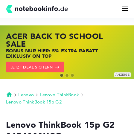
ACER BACK TO SCHOOL
HP STORE SSV DEALS
LENOVO LAPTOP DEALS
Suchen
SALE
JETZT ZUGREIFEN: NOTEBOOKS BEI HP
NOTEBOOKS BEI LENOVO JETZT
BONUS NUR HIER: 5% EXTRA RABATT
KRÄFTIG REDUZIERT
KRÄFTIG REDUZIERT
Konfigurator
EXKLUSIV ON TOP
ZU DEN HP ANGEBOTEN
LENOVO DEALS ZEIGEN
JETZT DEAL SICHERN
Kaufberatung
Technik & Wissen
Lenovo
Lenovo ThinkBook
Startseite
Lenovo ThinkBook 15p G2
Deals
Lenovo ThinkBook 15p G2
Merkzettel