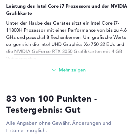
Leistung des Intel Core i7 Prozessors und der NVIDIA
Unterstützte Flash-
MMC, SD Memory Card,
Speicherkarten
SDHC, SDXC
Grafikkarte
Audio
Unter der Haube des Gerätes sitzt ein
Intel Core i7-
11800H
Prozessor mit einer Performance von bis zu 4.6
Soundkarte
Realtek ALC3287
GHz und pauschal 8 Rechenkernen. Um grafische Werte
Mikrofon
vorhanden
sorgen sich die Intel UHD Graphics Xe 750 32 EUs und
die
NVIDIA GeForce RTX 3050
Grafikkarten mit 4 GB
Webcam
Videospeicher.
Sensorauflösung
2 MP
Wieviel Speicher hat das Lenovo ThinkBook 15p G2
Eingabegeräte
21B1000XGE?
Eingabegeräte
Multi-Touch-Trackpad,
Der Arbeitsspeicher (RAM) ist mit 16 Gigabyte bemessen
Tastatur
83 von 100 Punkten -
und kommt mit der DDR4 SDRAM (PC4-23466 - 2933
Tastatur
Beleuchtet (hintergrund)
MHz) Technologie. Größtmöglich dürfen in diesem
Testergebnis: Gut
Netzwerk
Modell 32 GByte verwendet werden. Das Lenovo
ThinkBook 15p G2 21B1000XGE ermöglicht eine
Netzwerkkarte
Gigabit Ethernet
Alle Angaben ohne Gewähr. Änderungen und
Festplatte Aufnahmefähigkeit von 512 GB SSD.
(10/100/1000)
Irrtümer möglich.
WLAN
802.11a, 802.11ac, 802.11ax,