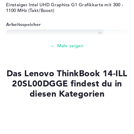
Einsteiger Intel UHD Graphics G1 Grafikkarte mit 300 -
1100 MHz (Takt/Boost)
Arbeitsspeicher
Solide 8 GB Arbeitspeicher - DDR4 SDRAM - PC4-21300 -
2666 MHz
Speicher
Das Lenovo ThinkBook 14-ILL
Mittelgroßer 512 GB SSD Speicher
20SL00DGGE findest du in
diesen Kategorien
Mobilität
Laptops mit SSD
Akkulaufzeit
Laptops mit Windows 11