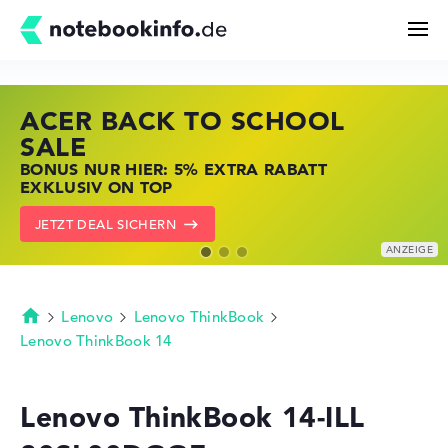
ACER BACK TO SCHOOL
HP STORE SSV DEALS
LENOVO LAPTOP DEALS
Suchen
SALE
JETZT ZUGREIFEN: NOTEBOOKS BEI HP
NOTEBOOKS BEI LENOVO JETZT
BONUS NUR HIER: 5% EXTRA RABATT
KRÄFTIG REDUZIERT
KRÄFTIG REDUZIERT
Konfigurator
EXKLUSIV ON TOP
ZU DEN HP ANGEBOTEN
LENOVO DEALS ZEIGEN
JETZT DEAL SICHERN
Kaufberatung
Technik & Wissen
Lenovo
Lenovo ThinkBook
Startseite
Lenovo ThinkBook 14
Deals
Lenovo ThinkBook 14-ILL
Merkzettel