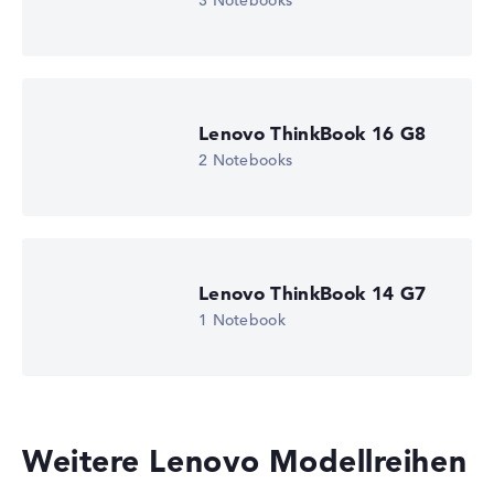
3 Notebooks
Wir arbeiten mit den offiziellen Herstellerangaben.
Fehlen Daten bei einzelnen Modellen, passen sich die
Gewichtungen automatisch an.
Lob oder Kritik?
Wir freuen uns über dein Feedback
Lenovo ThinkBook 16 G8
2 Notebooks
Lenovo ThinkBook 14 G7
1 Notebook
Weitere Lenovo Modellreihen