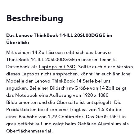
Schnittstelle
PCIe
Optische Speicher
Beschreibung
Laufwerks-Typ
ohne Laufwerk
Display
Das Lenovo ThinkBook 14-ILL 20SL00DGGE im
Überblick:
Display-Typ
14" TFT
Mit seinem 14 Zoll Screen reiht sich das Lenovo
Max. Auflösung
1920 x 1080
ThinkBook 14-ILL 20SL00DGGE in unserer Technik-
Auflösungstyp
Full-HD
Datenbank als
Laptops mit SSD
. Sollte euch diese Version
Besonderheiten
Display, entspiegelt, LED-
dieses Laptops nicht ansprechen, könnt ihr euch ähnliche
Hintergrundbeleuchtung, IPS
Modelle der
Lenovo ThinkBook 14
Serie bei uns
Panel
angucken. Bei einer Bildschirm-Größe von 14 Zoll zeigt
Kartenleser
das Notebook eine Auflösung von 1920 x 1080
Bildelementen und die Oberseite ist entspiegelt. Die
Unterstützte Flash-
SDHC, SDXC, SD Memory
Produktdaten beziffern eine Traglast von 1,5 Kilo bei
Speicherkarten
Card, MMC
einer Bauhöhe von 1,79 Centimeter. Das Gerät fährt in
Audio
grau gefärbt auf und zeigt beim Gehäuse Aluminium als
Oberflächenmaterial.
Soundkarte
Realtek ALC3287