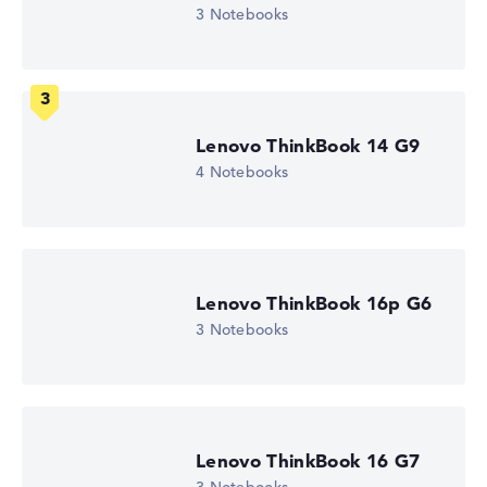
3 Notebooks
Entspiegeltes 14 Zoll IPS-Display mit solider Auflösung
von maximal 1920 x 1080
Lenovo ThinkBook 14 G9
Wie wir testen und bewerten
4 Notebooks
Wir helfen dir, technische Daten von Notebooks leichter
zu vergleichen. Unser Test-Algorithmus analysiert die
Datenblätter tausender Notebooks automatisch –
basierend auf über 23 Jahren Erfahrung in der Notebook-
Kaufberatung.
Lenovo ThinkBook 16p G6
Die Gesamtnote
setzt sich aus drei Teilbewertungen
3 Notebooks
zusammen:
Leistung & Speicher (60%):
Prozessor 40%,
Grafikkarte 30%, RAM 15%, Speicher 15%
Mobilität (20%):
Akkulaufzeit 50%, Gewicht 35%,
Höhe 15%
Lenovo ThinkBook 16 G7
Display (20%):
Auflösung 100%