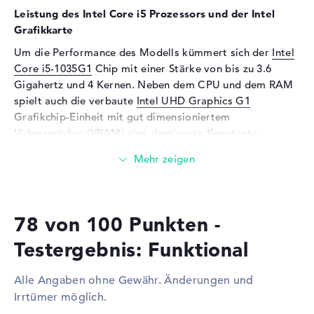
Mikrofon
vorhanden
Leistung des Intel Core i5 Prozessors und der Intel
Webcam
Grafikkarte
Um die Performance des Modells kümmert sich der
Intel
Sensorauflösung
0,9 MP
Core i5-1035G1
Chip mit einer Stärke von bis zu 3.6
Eingabegeräte
Gigahertz und 4 Kernen. Neben dem CPU und dem RAM
spielt auch die verbaute
Intel UHD Graphics G1
Eingabegeräte
Tastatur (Beleuchtet
Grafikchip-Einheit mit gut dimensioniertem
(hintergrund)), Touchpad
(Multi-Touch-Trackpad)
Videospeicher (VRAM) eine dominante Konstante.
Netzwerk
Wieviel Speicher hat das Lenovo ThinkBook 14-ILL
Netzwerkkarte
Gigabit Ethernet
20SL00DGGE?
(10/100/1000)
Der Arbeitsspeicher (RAM) ist mit 8 GByte beziffert und
WLAN
802.11a, 802.11b, 802.11g,
78 von 100 Punkten -
kommt mit der DDR4 SDRAM (PC4-21300 - 2666 MHz)
802.11n, 802.11ac, 802.11ax
Technik. Größtmöglich können in diesem Modell 32 GB
Testergebnis: Funktional
Bluetooth
Bluetooth 5
verbaut werden. Ergänzend bietet das Lenovo ThinkBook
14-ILL 20SL00DGGE eine 512 GB SSD Festplatte für eure
Erweiterung / Konnektivität
Alle Angaben ohne Gewähr. Änderungen und
Files.
Irrtümer möglich.
Schnittstellen
1 x USB 2.0, 2 x USB 3.1 - Typ
C, 2 x USB 3.1 - Typ A