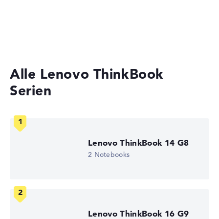
Laptops unter 1000 Euro
Solide 9 Stunden Akkulaufzeit (Laut Herstellerangaben)
Gaming Laptops
Gewicht
Alle Lenovo ThinkBook
Besonders leichte 1,5 kg
Serien
Höhe
Sehr schlank mit 1,79 cm Höhe
Lenovo ThinkBook 14 G8
2 Notebooks
Display
Auflösung
Lenovo ThinkBook 16 G9