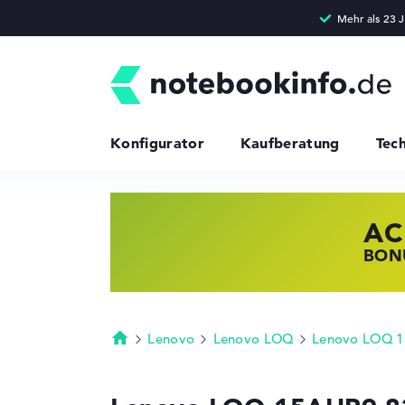
Konfigurator
Kaufberatung
Tec
AC
HP
LE
BONU
JETZ
NOTE
Lenovo
Lenovo LOQ
Lenovo LOQ 1
Startseite