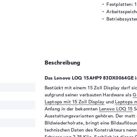
Festplatten: 
Arbeitsspeic
Betriebssyste
Beschreibung
Das Lenovo LOQ 15AHP9 83DX0064GE im
Bestückt mit einem 15 Zoll Display darf
aufgrund seiner verbauten Hardware als
G
Laptops mit 15 Zoll Display
und
Laptops m
Anfang in der bekannten
Lenovo LOQ 15
S
Ausstattungsvarianten gehören. Der matt 
Bildwiederholrate, bringt eine Bildauflösu
technischen Daten des Konstrukteurs nenn
Schwere von 2,38 Kilo. Farblich ist dieses