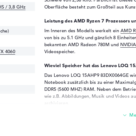
S / 3,8 GHz
Oberfläche besteht zum Großteil aus Kunst
Leistung des AMD Ryzen 7 Prozessors un
Im Inneren des Modells werkelt ein
AMD Ry
che)
von bis zu 5.1 GHz und gänzlich 8 Einheite
bekannten AMD Radeon 780M und
NVIDIA
TX 4060
Videospeicher.
Wieviel Speicher hat das Lenovo LOQ
Das Lenovo LOQ 15AHP9 83DX0064GE wird
Notebook zusätzlich bis zu einer Maximal
DDR5 (5600 MHZ) RAM. Neben dem Betriebs
wie z.B. Abbildungen, Musik und Videos au
archivieren.
Diese Schnittstellen und Funkverbindung
Die Kernanschlüsse des Lenovo LOQ 15AHP
USB 3.2 - Typ C (1x), DisplayPort über USB