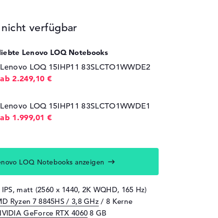
icht verfügbar
eliebte Lenovo LOQ Notebooks
Lenovo LOQ 15IHP11 83SLCTO1WWDE2
ab 2.249,10 €
Lenovo LOQ 15IHP11 83SLCTO1WWDE1
ab 1.999,01 €
enovo LOQ Notebooks anzeigen
" IPS, matt (2560 x 1440, 2K WQHD, 165 Hz)
D Ryzen 7 8845HS / 3,8 GHz
/ 8 Kerne
VIDIA GeForce RTX 4060
8 GB