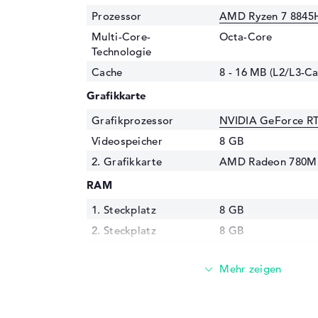
Prozessor
AMD Ryzen 7 8845H
Multi-Core-
Octa-Core
Technologie
Cache
8 - 16 MB (L2/L3-Ca
Grafikkarte
Grafikprozessor
NVIDIA GeForce R
Videospeicher
8 GB
2. Grafikkarte
AMD Radeon 780M
RAM
1. Steckplatz
8 GB
2. Steckplatz
8 GB
Installiert
16 GB
Technologie
DDR5 - 5600 MHZ
Festplatte