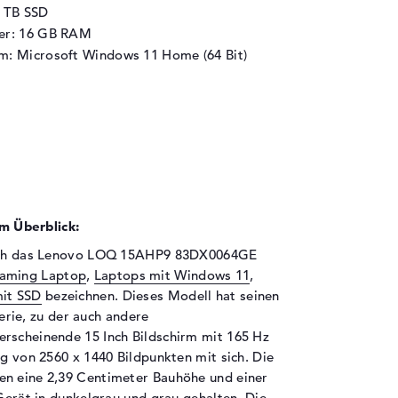
1 TB SSD
her: 16 GB RAM
m: Microsoft Windows 11 Home (64 Bit)
 Überblick:
 sich das Lenovo LOQ 15AHP9 83DX0064GE
aming Laptop
,
Laptops mit Windows 11
,
it SSD
bezeichnen. Dieses Modell hat seinen
erie, zu der auch andere
erscheinende 15 Inch Bildschirm mit 165 Hz
ng von 2560 x 1440 Bildpunkten mit sich. Die
en eine 2,39 Centimeter Bauhöhe und einer
 Gerät in dunkelgrau und grau gehalten. Die