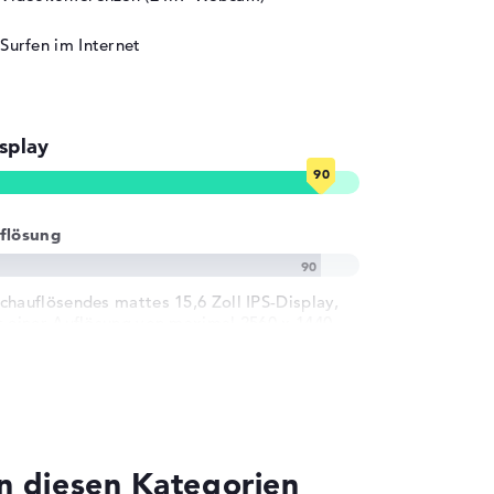
Surfen im Internet
splay
flösung
chauflösendes mattes 15,6 Zoll IPS-Display,
t einer Auflösung von maximal 2560 x 1440
d 165 Hz
 diesen Kategorien