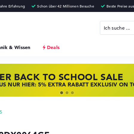
hnik & Wissen
Deals
ER BACK TO SCHOOL SALE
 STORE SSV DEALS
NOVO LAPTOP DEALS
S NUR HIER: 5% EXTRA RABATT EXKLUSIV ON 
T ZUGREIFEN: NOTEBOOKS BEI HP KRÄFTIG RED
BOOKS BEI LENOVO JETZT KRÄFTIG REDUZIERT
5