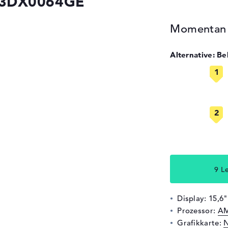
83DX0064GE
Momentan n
Alternative: B
9 L
Display: 15,6
Prozessor:
AM
Grafikkarte:
N