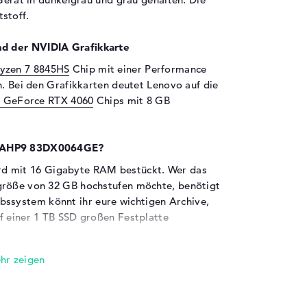
stoff.
d der NVIDIA Grafikkarte
zen 7 8845HS
Chip mit einer Performance
n. Bei den Grafikkarten deutet Lenovo auf die
 GeForce RTX 4060
Chips mit 8 GB
 15AHP9 83DX0064GE?
 mit 16 Gigabyte RAM bestückt. Wer das
größe von 32 GB hochstufen möchte, benötigt
system könnt ihr eure wichtigen Archive,
f einer 1 TB SSD großen Festplatte
en sind an Bord:
9 83DX0064GE sind USB 3.2 - Typ A (3x),
-C (1x) und HDMI 2.1 (1x). Detailreiche