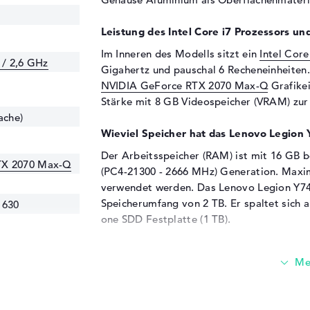
Leistung des Intel Core i7 Prozessors un
Im Inneren des Modells sitzt ein
Intel Core
 / 2,6 GHz
Gigahertz und pauschal 6 Recheneinheiten.
NVIDIA GeForce RTX 2070 Max-Q
Grafikei
Stärke mit 8 GB Videospeicher (VRAM) zur 
ache)
Wieviel Speicher hat das Lenovo Legio
Der Arbeitsspeicher (RAM) ist mit 16 GB 
TX 2070 Max-Q
(PC4-21300 - 2666 MHz) Generation. Maxi
verwendet werden. Das Lenovo Legion Y7
Speicherumfang von 2 TB. Er spaltet sich 
 630
one SDD Festplatte (1 TB).
Diese Schnittstellen und Funkverbindung
Zusätzliches Extras kannst du mit dem L
klassische Anschlüsse verbinden. Dazu geh
(1x), USB 3.1 - Typ A (3x), Mini DisplayPor