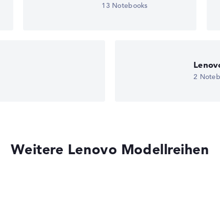
13 Notebooks
olymer
gaben. Fehlen Daten bei einzelnen Modellen, passen sich die Ge
edback
Lenovo
2 Note
Weitere Lenovo Modellreihen
 10 Home (64