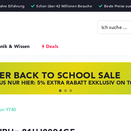
hnik & Wissen
Deals
ER BACK TO SCHOOL SALE
 STORE SSV DEALS
NOVO LAPTOP DEALS
S NUR HIER: 5% EXTRA RABATT EXKLUSIV ON 
T ZUGREIFEN: NOTEBOOKS BEI HP KRÄFTIG RED
BOOKS BEI LENOVO JETZT KRÄFTIG REDUZIERT
on Y740