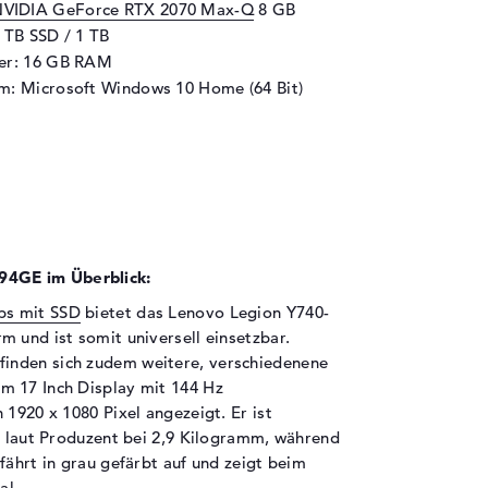
VIDIA GeForce RTX 2070 Max-Q
8 GB
1 TB SSD / 1 TB
her: 16 GB RAM
m: Microsoft Windows 10 Home (64 Bit)
4GE im Überblick:
ps mit SSD
bietet das Lenovo Legion Y740-
 und ist somit universell einsetzbar.
finden sich zudem weitere, verschiedenene
m 17 Inch Display mit 144 Hz
 1920 x 1080 Pixel angezeigt. Er ist
gt laut Produzent bei 2,9 Kilogramm, während
fährt in grau gefärbt auf und zeigt beim
al.