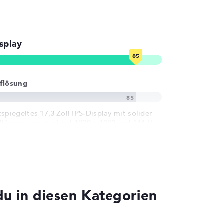
splay
flösung
tspiegeltes 17,3 Zoll IPS-Display mit solider
flösung von maximal 1920 x 1080 und 144 Hz
u in diesen Kategorien