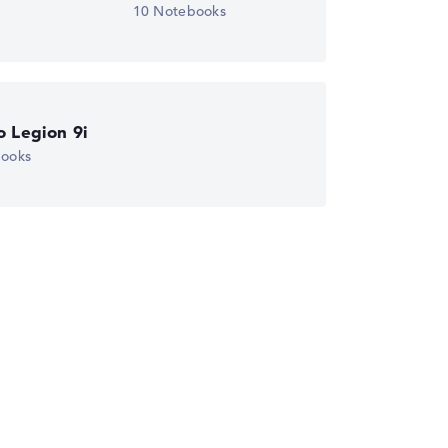
10 Notebooks
wichtungen automatisch an.
 Legion 9i
books