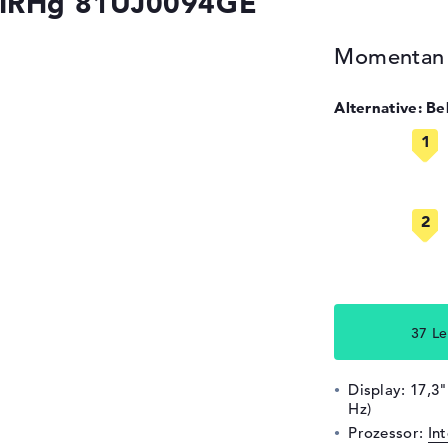
7IRHg 81UJ0094GE
Momentan n
Alternative: B
37 L
Display: 17,3"
Hz)
Prozessor:
In