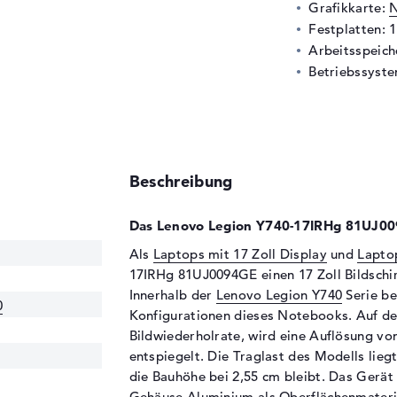
Grafikkarte:
N
Festplatten: 
Arbeitsspeic
Betriebssyste
Beschreibung
Das Lenovo Legion Y740-17IRHg 81UJ009
Als
Laptops mit 17 Zoll Display
und
Lapto
17IRHg 81UJ0094GE einen 17 Zoll Bildschirm
Innerhalb der
Lenovo Legion Y740
Serie be
0
Konfigurationen dieses Notebooks. Auf de
Bildwiederholrate, wird eine Auflösung von
entspiegelt. Die Traglast des Modells lie
die Bauhöhe bei 2,55 cm bleibt. Das Gerät 
Gehäuse Aluminium als Oberflächenmateri