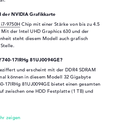
d der NVIDIA Grafikkarte
 i7-9750H
Chip mit einer Stärke von bis zu 4.5
 Mit der Intel UHD Graphics 630 und der
nheit steht diesem Modell auch grafisch
Stelle.
n Y740-17IRHg 81UJ0094GE?
beziffert und erscheint mit der DDR4 SDRAM
mal können in diesem Modell 32 Gigabyte
40-17IRHg 81UJ0094GE bietet einen gesamten
auf zwischen one HDD Festplatte (1 TB) und
en sind an Bord:
enovo Legion Y740-17IRHg 81UJ0094GE über
ören auch USB 3.1 - Typ C (1x), Thunderbolt 3
t (1x), HDMI 2.0 (1x) und DisplayPort über USB-