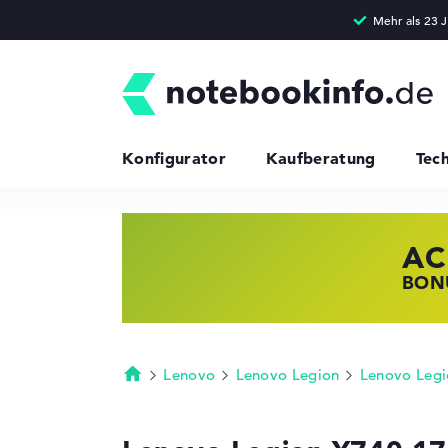
Konfigurator
Kaufberatung
Tec
AC
HP
LE
BONU
JETZ
NOTE
Lenovo
Lenovo Legion
Lenovo Legi
Startseite