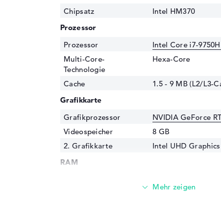
Chipsatz
Intel HM370
Prozessor
Prozessor
Intel Core i7-9750H
Multi-Core-
Hexa-Core
Technologie
Cache
1.5 - 9 MB (L2/L3-C
Grafikkarte
Grafikprozessor
NVIDIA GeForce R
Videospeicher
8 GB
2. Grafikkarte
Intel UHD Graphics
RAM
1. Steckplatz
8 GB
2. Steckplatz
8 GB
Installiert
16 GB