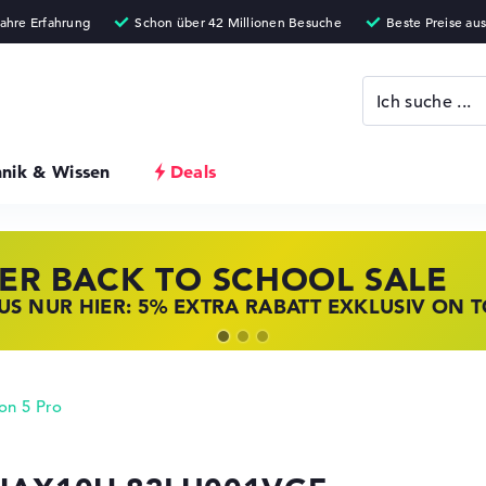
hnik & Wissen
Deals
ER BACK TO SCHOOL SALE
 STORE SSV DEALS
NOVO LAPTOP DEALS
S NUR HIER: 5% EXTRA RABATT EXKLUSIV ON 
T ZUGREIFEN: NOTEBOOKS BEI HP KRÄFTIG RED
BOOKS BEI LENOVO JETZT KRÄFTIG REDUZIERT
on 5 Pro