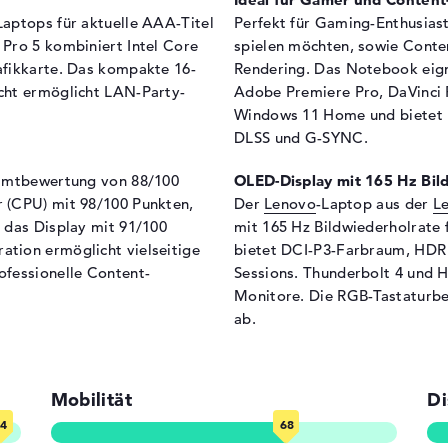
Lan
aptops für aktuelle AAA-Titel
Perfekt für Gaming-Enthusiast
Stromversorgung
Pro 5 kombiniert Intel Core
spielen möchten, sowie Conte
afikkarte. Das kompakte 16-
Rendering. Das Notebook eigne
Akku
Li
cht ermöglicht LAN-Party-
Adobe Premiere Pro, DaVinci R
Kapazität
80
Windows 11 Home und bietet 
Betriebszeit (bis zu)
3,6
DLSS und G-SYNC.
Allgemein
samtbewertung von 88/100
OLED-Display mit 165 Hz Bil
Breite
36
 (CPU) mit 98/100 Punkten,
Der
Lenovo
-Laptop aus der
L
 das Display mit 91/100
mit 165 Hz Bildwiederholrate 
Tiefe
26
tion ermöglicht vielseitige
bietet DCI-P3-Farbraum, HDR 
Höhe
2,
ofessionelle Content-
Sessions. Thunderbolt 4 und 
Gewicht
2,5
Monitore. Die RGB-Tastaturb
ab.
Farbe / Design
Ecl
Material
Al
Farbe
sc
Mobilität
Di
Betriebssystem / Software
 OLED-Display, NVIDIA G-
sion, farbkalibriert, DCI-
Bereitgestelltes
Mi