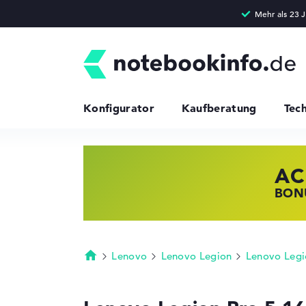
Konfigurator
Kaufberatung
Tec
AC
HP
LE
BONU
JETZ
NOTE
Lenovo
Lenovo Legion
Lenovo Legi
Startseite