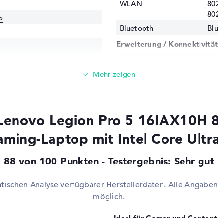
WLAN
802
80
o
Bluetooth
Blu
Erweiterung / Konnektivität
Schnittstellen
1 x
3.2
275HX / 2,1 GHz
Video
1 x
Di
Audio
1 x
 Lenovo Legion Pro 5 16IAX10H
Cache)
Netzwerk
1 x
ming-Laptop mit Intel Core Ultr
Verschiedenes
X 5070 Ti
Integrierte Sicherheit
TP
88 von 100 Punkten - Testergebnis: Sehr gut
Sw
,9 GHz
Sonstiges
Cop
atischen Analyse verfügbarer Herstellerdaten. Alle Angab
Be
möglich.
SY
Ra
Ideal für Gamer und Content