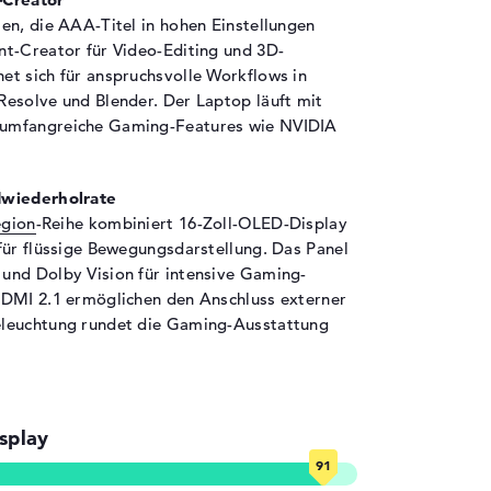
)
en, die AAA-Titel in hohen Einstellungen
nt-Creator für Video-Editing und 3D-
t sich für anspruchsvolle Workflows in
thium Ionen
esolve und Blender. Der Laptop läuft mit
 Wh
umfangreiche Gaming-Features wie NVIDIA
 Std.
dwiederholrate
,34 cm
egion
-Reihe kombiniert 16-Zoll-OLED-Display
für flüssige Bewegungsdarstellung. Das Panel
,18 cm
und Dolby Vision für intensive Gaming-
7 cm
HDMI 2.1 ermöglichen den Anschluss externer
 kg
eleuchtung rundet die Gaming-Ausstattung
ipse Black
uminium
hwarz
splay
crosoft Windows 11 Home (64 Bit)