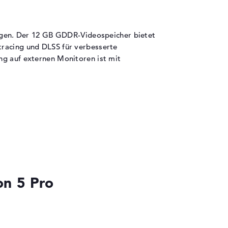
1x Thunderbolt 4, 3x USB-A 3.2, 1x USB-C
3.2, 1x HDMI 2.1
RGB-Tastaturbeleuchtung mit
mehrfarbigen Beleuchtungseffekten
ungen. Der 12 GB GDDR-Videospeicher bietet
tracing und DLSS für verbesserte
5 MP Webcam mit Privacy Shutter für
Streaming
ng auf externen Monitoren ist mit
Wi-Fi 6E (802.11be) und Bluetooth 5.4 für
moderne Konnektivität
Gigabit Ethernet für stabile Online-
Gaming-Verbindungen
iese Angabe bezieht sich auf Office-
aufzeit deutlich auf etwa 1-2 Stunden,
liche Laufzeit hängt stark von der GPU-
on 5 Pro
tützt DisplayPort-Signale für 4K-Monitore
ermöglicht den Anschluss moderner Gaming-
DIA G-SYNC funktioniert auch mit kompatiblen