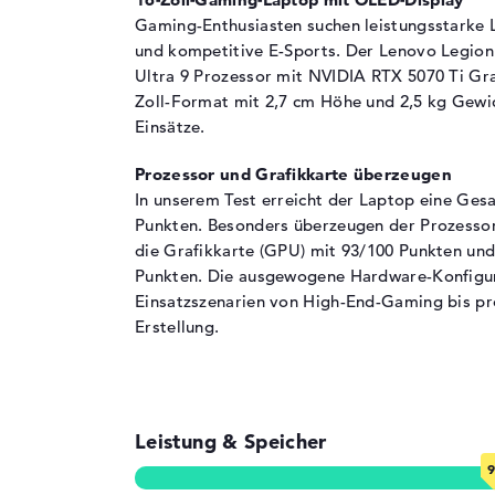
2. Steckplatz
16 GB
Gaming-Enthusiasten suchen leistungsstarke L
und kompetitive E-Sports. Der Lenovo Legion 
Installiert
32 GB
Ultra 9 Prozessor mit NVIDIA RTX 5070 Ti Gr
Technologie
DDR5 - 6400 MHZ
Zoll-Format mit 2,7 cm Höhe und 2,5 kg Gewi
Festplatte
Einsätze.
Festplatte
1 TB SSD
Prozessor und Grafikkarte überzeugen
Schnittstelle
PCIe
In unserem Test erreicht der Laptop eine Ge
Punkten. Besonders überzeugen der Prozessor
Optische Speicher
die Grafikkarte (GPU) mit 93/100 Punkten und
Laufwerks-Typ
ohne Laufwerk
Punkten. Die ausgewogene Hardware-Konfigura
Display
Einsatzszenarien von High-End-Gaming bis pr
Erstellung.
Display-Typ
16" TFT
Max. Auflösung
2560 x 1600
Auflösungstyp
WQXGA
Bildwiederholrate
165 Hz
Leistung & Speicher
Besonderheiten
Display, glänzend,
SYNC, HDR, Dolby Vi