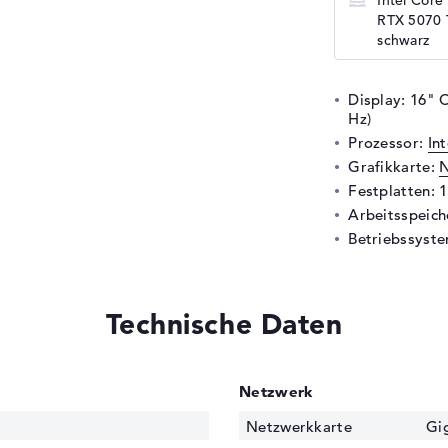
Intel Core
RTX 5070 T
schwarz
Display: 16" 
Hz)
Prozessor:
In
Grafikkarte:
N
Festplatten: 
Arbeitsspeic
Betriebssyste
Technische Daten
Netzwerk
Netzwerkkarte
Gig