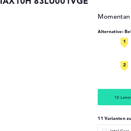
16IAX10H 83LU001VGE
Momentan n
Alternative: B
10 Leno
11 Varianten z