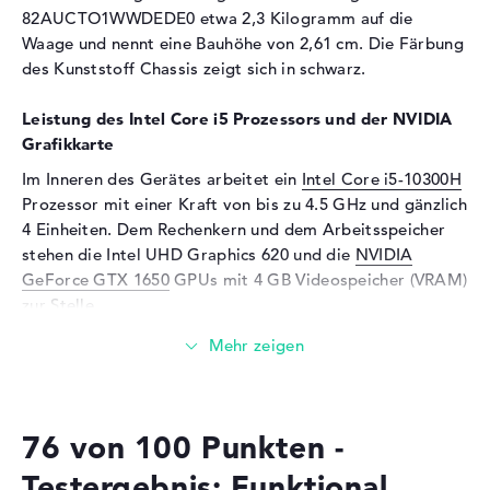
Audio
82AUCTO1WWDEDE0 etwa 2,3 Kilogramm auf die
Waage und nennt eine Bauhöhe von 2,61 cm. Die Färbung
Soundkarte
Realtek ALC3287
des Kunststoff Chassis zeigt sich in schwarz.
Mikrofon
vorhanden
Leistung des Intel Core i5 Prozessors und der NVIDIA
Webcam
Grafikkarte
Sensorauflösung
0,9 MP
Im Inneren des Gerätes arbeitet ein
Intel Core i5-10300H
Eingabegeräte
Prozessor mit einer Kraft von bis zu 4.5 GHz und gänzlich
4 Einheiten. Dem Rechenkern und dem Arbeitsspeicher
Eingabegeräte
Tastatur (Beleuchtet
stehen die Intel UHD Graphics 620 und die
NVIDIA
(hintergrund)), Touchpad
GeForce GTX 1650
GPUs mit 4 GB Videospeicher (VRAM)
(Multi-Touch-Trackpad)
zur Stelle.
Netzwerk
Netzwerkkarte
Gigabit Ethernet
Wieviel Speicher hat das Lenovo Legion 5i 15
(10/100/1000)
82AUCTO1WWDEDE0?
WLAN
802.11a, 802.11b, 802.11g,
Bestückt mit DDR4 SDRAM (PC4-23466 - 2933 MHz)
802.11n, 802.11ac, 802.11ax
76 von 100 Punkten -
Technologie, werden 8 GByte Arbeitsspeicher (RAM)
Bluetooth
Bluetooth 5
verbaut. Der Hersteller ermöglicht in diesem Laptop
Testergebnis: Funktional