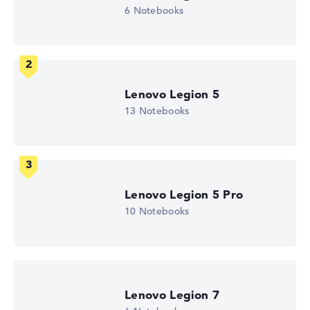
6 Notebooks
2560 x 1600
Auflösungstyp
WQXGA
1. Festplatte
1 TB SSD
Arbeitsspeicher
16 GB RAM
Lenovo Legion 5
Akkulaufzeit
13 Notebooks
10,8 Std.
Gewicht
1,87 kg
Prozessor
AMD Ryzen AI 7 450
Prozessor-Taktfrequenz
Lenovo Legion 5 Pro
2 - 5.1 GHz (Takt/Boost)
Prozessor-Kerne
10 Notebooks
8
Prozessor-Technologie
Octa-Core
Prozessor-Cache
8 - 16 MB (L2/L3-Cache)
Grafikkarte
Lenovo Legion 7
NVIDIA GeForce RTX 5050