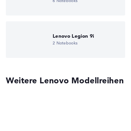
6 Notebooks
2. Grafikkarte
AMD Radeon 860M
Laufwerk
ohne Laufwerk
Betriebssystem
Microsoft Windows 11 Home (64 Bit)
Lenovo Legion 9i
Notebook anzeigen
2 Notebooks
Weitere Lenovo Modellreihen