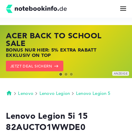
ACER BACK TO SCHOOL
HP STORE SSV DEALS
LENOVO LAPTOP DEALS
Suchen
SALE
JETZT ZUGREIFEN: NOTEBOOKS BEI HP
NOTEBOOKS BEI LENOVO JETZT
BONUS NUR HIER: 5% EXTRA RABATT
KRÄFTIG REDUZIERT
KRÄFTIG REDUZIERT
Konfigurator
EXKLUSIV ON TOP
ZU DEN HP ANGEBOTEN
LENOVO DEALS ZEIGEN
JETZT DEAL SICHERN
Kaufberatung
Technik & Wissen
Lenovo
Lenovo Legion
Lenovo Legion 5
Startseite
Deals
Lenovo Legion 5i 15
82AUCTO1WWDE0
Merkzettel