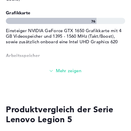
Service
Grafikkarte
Einsteiger NVIDIA GeForce GTX 1650 Grafikkarte mit 4
GB Videospeicher und 1395 - 1560 MHz (Takt/Boost),
sowie zusätzlich onboard eine Intel UHD Graphics 620
Arbeitsspeicher
Solide 8 GB (1 x 8 GB, 1 x Frei) Arbeitspeicher - DDR4
SDRAM - PC4-23466 - 2933 MHz
Speicher
Produktvergleich der Serie
Einfacher 128 GB SSD Speicher für Einsteiger
Lenovo Legion 5