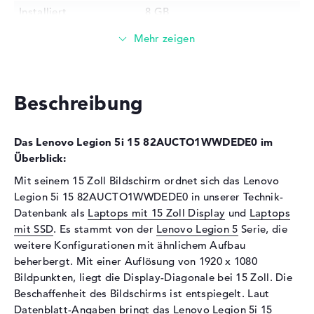
Installiert
8 GB
Technologie
DDR4 SDRAM - PC4-23466 -
2933 MHz
Festplatte
Festplatte
128 GB SSD
Beschreibung
Schnittstelle
PCIe
Optische Speicher
Das Lenovo Legion 5i 15 82AUCTO1WWDEDE0 im
Überblick:
Laufwerks-Typ
ohne Laufwerk
Mit seinem 15 Zoll Bildschirm ordnet sich das Lenovo
Display
Legion 5i 15 82AUCTO1WWDEDE0 in unserer Technik-
Display-Typ
15,6" TFT
Datenbank als
Laptops mit 15 Zoll Display
und
Laptops
mit SSD
. Es stammt von der
Lenovo Legion 5
Serie, die
Max. Auflösung
1920 x 1080
weitere Konfigurationen mit ähnlichem Aufbau
Auflösungstyp
Full-HD
beherbergt. Mit einer Auflösung von 1920 x 1080
Besonderheiten
Display, entspiegelt, LED-
Bildpunkten, liegt die Display-Diagonale bei 15 Zoll. Die
Hintergrundbeleuchtung, IPS
Beschaffenheit des Bildschirms ist entspiegelt. Laut
Panel
Datenblatt-Angaben bringt das Lenovo Legion 5i 15