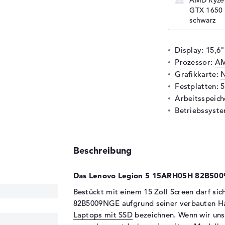
AMD Ryzen
GTX 1650 T
schwarz
Display: 15,6"
Prozessor:
AM
Grafikkarte:
N
Festplatten: 
Arbeitsspeic
Betriebssyste
Beschreibung
Das Lenovo Legion 5 15ARH05H 82B5009
Bestückt mit einem 15 Zoll Screen darf s
82B5009NGE aufgrund seiner verbauten H
Laptops mit SSD
bezeichnen. Wenn wir uns