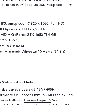
 7 4800H / 2,9 GHz | NVIDIA GeForce
i | 16 GB RAM | 512 GB SSD Festplatte |
 IPS, entspiegelt (1920 x 1080, Full-HD)
D Ryzen 7 4800H / 2,9 GHz
VIDIA GeForce GTX 1650 Ti
4 GB
512 GB SSD
her: 16 GB RAM
m: Microsoft Windows 10 Home (64 Bit)
NGE im Überblick:
ich das Lenovo Legion 5 15ARH05H
ardware als
Laptops mit 15 Zoll Display
und
 innerhalb der
Lenovo Legion 5
Serie