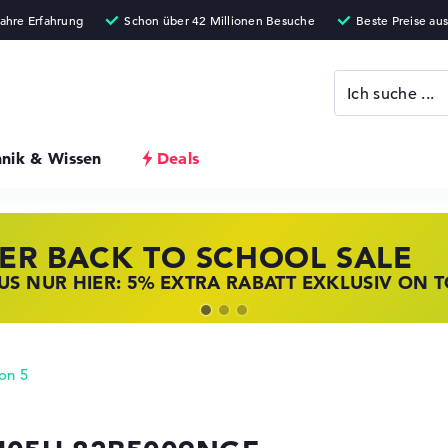
hnik & Wissen
Deals
ER BACK TO SCHOOL SALE
 STORE SSV DEALS
NOVO LAPTOP DEALS
S NUR HIER: 5% EXTRA RABATT EXKLUSIV ON 
T ZUGREIFEN: NOTEBOOKS BEI HP KRÄFTIG RED
BOOKS BEI LENOVO JETZT KRÄFTIG REDUZIERT
on 5