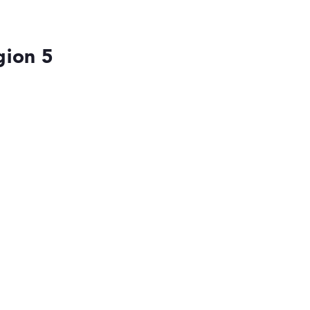
gion 5
die Datenblätter tausender Notebooks