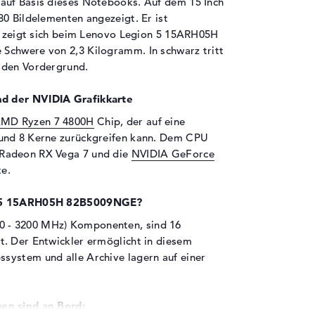
auf Basis dieses Notebooks. Auf dem 15 Inch
80 Bildelementen angezeigt. Er ist
ät zeigt sich beim Lenovo Legion 5 15ARH05H
Schwere von 2,3 Kilogramm. In schwarz tritt
 den Vordergrund.
d der NVIDIA Grafikkarte
MD Ryzen 7 4800H
Chip, der auf eine
 und 8 Kerne zurückgreifen kann. Dem CPU
 Radeon RX Vega 7 und die
NVIDIA GeForce
e.
on 5 15ARH05H 82B5009NGE?
 - 3200 MHz) Komponenten, sind 16
. Der Entwickler ermöglicht in diesem
system und alle Archive lagern auf einer
en sind an Bord: