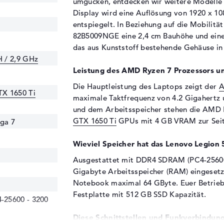
umgucken, entdecken wir weitere Modelle 
Display wird eine Auflösung von 1920 x 10
entspiegelt. In Beziehung auf die Mobilit
82B5009NGE eine 2,4 cm Bauhöhe und eine 
das aus Kunststoff bestehende Gehäuse in
 / 2,9 GHz
Leistung des AMD Ryzen 7 Prozessors un
Die Hauptleistung des Laptops zeigt der
A
X 1650 Ti
maximale Taktfrequenz von 4.2 Gigahertz
und dem Arbeitsspeicher stehen die AMD
GTX 1650 Ti
GPUs mit 4 GB VRAM zur Seit
ga 7
Wieviel Speicher hat das Lenovo Legi
Ausgestattet mit DDR4 SDRAM (PC4-25600
Gigabyte Arbeitsspeicher (RAM) eingesetzt
Notebook maximal 64 GByte. Euer Betriebs
Festplatte mit 512 GB SSD Kapazität.
25600 - 3200
Diese Schnittstellen und Funkverbindung