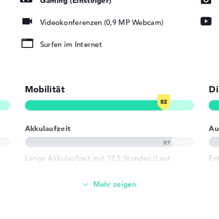
Gaming (Einsteiger)
Videokonferenzen (0,9 MP Webcam)
Surfen im Internet
 (hintergrund)),
uch-Trackpad)
Mobilität
Di
10/100/1000)
02.11g,
802.11ax
Akkulaufzeit
Au
Lange Akkulaufzeit mit 12,5 Stunden (Laut
En
)
Herstellerangaben)
Au
 4 x USB 3.1 -
Gewicht
isplayPort über