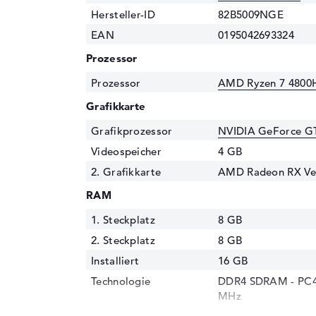
Hersteller-ID
82B5009NGE
EAN
0195042693324
Prozessor
Prozessor
AMD Ryzen 7 4800H
Grafikkarte
Grafikprozessor
NVIDIA GeForce GT
Videospeicher
4 GB
2. Grafikkarte
AMD Radeon RX Ve
RAM
1. Steckplatz
8 GB
2. Steckplatz
8 GB
Installiert
16 GB
Technologie
DDR4 SDRAM - PC4-
MHz