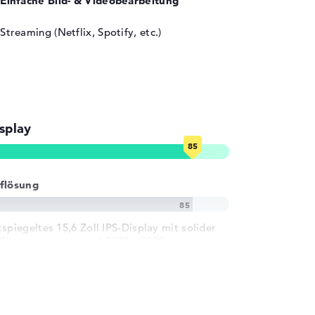
Einfache Bild- & Videobearbeitung
Streaming (Netflix, Spotify, etc.)
splay
flösung
tspiegeltes 15,6 Zoll IPS-Display mit solider
flösung von maximal 1920 x 1080