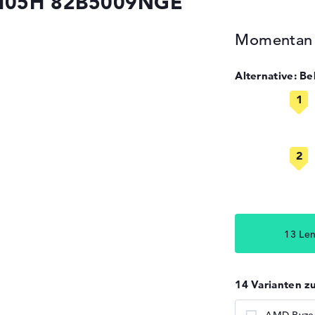
RH05H 82B5009NGE
Momentan n
Alternative: B
13 Le
14 Varianten z