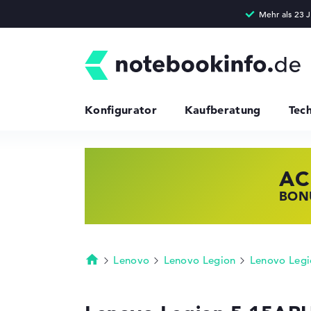
Konfigurator
Kaufberatung
Tec
AC
HP
LE
BONU
JETZ
NOTE
Lenovo
Lenovo Legion
Lenovo Legi
Startseite