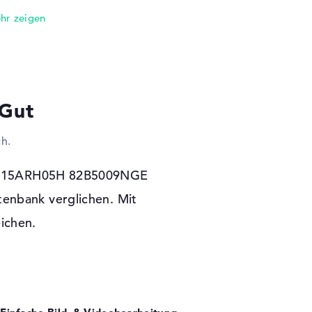
 besitzt eine Vielzahl von Anschlüssen. Zu
 3.1 - Typ C (1x), USB 3.1 - Typ A (4x), HDMI
Es soll ein Scanner angeschlossen oder das
rt werden? Hierfür könnt ihr schnell die
 und klassische Technik zum Aufrüsten des
m Laptop vielleicht euren angestaubten
 Gut
einfach externe Monitore, Projektoren oder
Kabel ist das durchführbar. Via
h.
AN (802.11ax) kommt ihr mit dem Lenovo
 Wide Web und in euer Firmennetzwerk.
möglichkeit für Mobiltelefonen und Co. Um
n 5 15ARH05H 82B5009NGE
uzieren, entschloss sich der Entwickler das
tenbank verglichen. Mit
eichen.
 Garantie
st ebenso ein Betriebssystem für die Nutzung
rvice läuft beim Lenovo Legion 5 15ARH05H