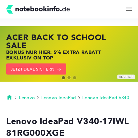
ACER BACK TO SCHOOL
HP STORE SSV DEALS
LENOVO LAPTOP DEALS
Suchen
SALE
JETZT ZUGREIFEN: NOTEBOOKS BEI HP
NOTEBOOKS BEI LENOVO JETZT
BONUS NUR HIER: 5% EXTRA RABATT
KRÄFTIG REDUZIERT
KRÄFTIG REDUZIERT
Konfigurator
EXKLUSIV ON TOP
ZU DEN HP ANGEBOTEN
LENOVO DEALS ZEIGEN
JETZT DEAL SICHERN
Kaufberatung
Technik & Wissen
Lenovo
Lenovo IdeaPad
Lenovo IdeaPad V340
Startseite
Deals
Lenovo IdeaPad V340-17IWL
81RG000XGE
Merkzettel