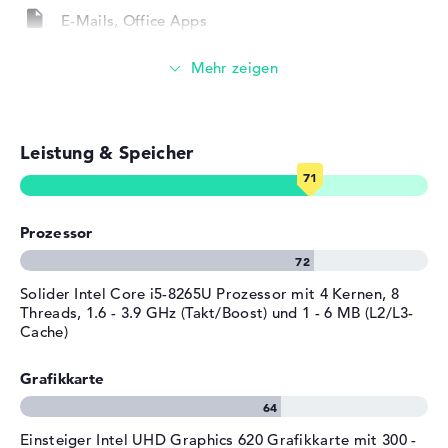
Unterbau.
Farbe
grau
E-Mails, Office Apps
Betriebssystem / Software
Windows 10 Betriebssystem und 1 Jahr Garantie
Surfen im Internet
Bereitgestelltes
Microsoft Windows 10 Home
Wenn du dich zum Einkauf dieses Notebooks hinreißt,
Betriebssystem
(64 Bit)
erhältst du Microsoft Windows 10 Home (64 Bit)
Herstellergarantie
vorinstalliert mit im Paket dazu. Sollten nach dem Kauf
Komplikationen auftreten, seid ihr über eine 1 Jahr Bring-
Leistung & Speicher
Service & Support
1 Jahr Bring-In Service
In Service vom Unternehmen abgesichert.
Prozessor
Solider Intel Core i5-8265U Prozessor mit 4 Kernen, 8
Threads, 1.6 - 3.9 GHz (Takt/Boost) und 1 - 6 MB (L2/L3-
Cache)
Grafikkarte
Einsteiger Intel UHD Graphics 620 Grafikkarte mit 300 -