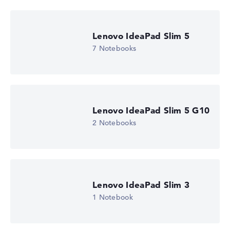
Wir arbeiten mit den offiziellen Herstellerangaben.
Fehlen Daten bei einzelnen Modellen, passen sich die
Gewichtungen automatisch an.
Lenovo IdeaPad Slim 5
7 Notebooks
Lob oder Kritik?
Wir freuen uns über dein Feedback
Lenovo IdeaPad Slim 5 G10
2 Notebooks
Lenovo IdeaPad Slim 3
1 Notebook