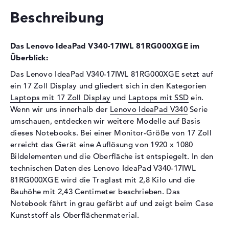
Schnittstelle
PCIe
Beschreibung
Optische Speicher
Laufwerks-Typ
DVD±RW (±R DL) (DVD-
Das Lenovo IdeaPad V340-17IWL 81RG000XGE im
Brenner)
Überblick:
Display
Das Lenovo IdeaPad V340-17IWL 81RG000XGE setzt auf
ein 17 Zoll Display und gliedert sich in den Kategorien
Display-Typ
17,3" TFT
Laptops mit 17 Zoll Display
und
Laptops mit SSD
ein.
Max. Auflösung
1920 x 1080
Wenn wir uns innerhalb der
Lenovo IdeaPad V340
Serie
Auflösungstyp
Full-HD
umschauen, entdecken wir weitere Modelle auf Basis
Besonderheiten
Display, entspiegelt, LED-
dieses Notebooks. Bei einer Monitor-Größe von 17 Zoll
Hintergrundbeleuchtung, IPS
erreicht das Gerät eine Auflösung von 1920 x 1080
Panel
Bildelementen und die Oberfläche ist entspiegelt. In den
technischen Daten des Lenovo IdeaPad V340-17IWL
Audio
81RG000XGE wird die Traglast mit 2,8 Kilo und die
Soundkarte
Hi-Definition Audio
Bauhöhe mit 2,43 Centimeter beschrieben. Das
Notebook fährt in grau gefärbt auf und zeigt beim Case
Webcam
Kunststoff als Oberflächenmaterial.
Sensorauflösung
0,9 MP