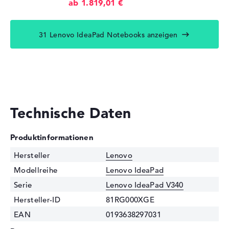
ab 1.819,01 €
31 Lenovo IdeaPad Notebooks anzeigen
Technische Daten
Produktinformationen
Hersteller
Lenovo
Modellreihe
Lenovo IdeaPad
Serie
Lenovo IdeaPad V340
Hersteller-ID
81RG000XGE
EAN
0193638297031