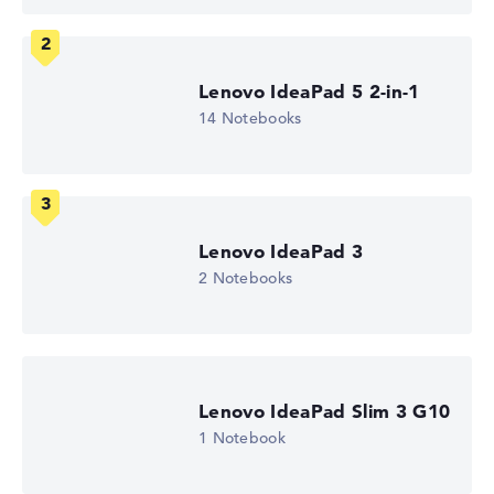
Entspiegeltes 17,3 Zoll IPS-Display mit solider Auflösung
von maximal 1920 x 1080
Lenovo IdeaPad 5 2-in-1
14 Notebooks
Wie wir testen und bewerten
Wir helfen dir, technische Daten von Notebooks leichter
zu vergleichen. Unser Test-Algorithmus analysiert die
Datenblätter tausender Notebooks automatisch –
Lenovo IdeaPad 3
basierend auf über 23 Jahren Erfahrung in der Notebook-
2 Notebooks
Kaufberatung.
Die Gesamtnote
setzt sich aus drei Teilbewertungen
zusammen:
Leistung & Speicher (60%):
Prozessor 40%,
Grafikkarte 30%, RAM 15%, Speicher 15%
Lenovo IdeaPad Slim 3 G10
Mobilität (20%):
Akkulaufzeit 50%, Gewicht 35%,
1 Notebook
Höhe 15%
Display (20%):
Auflösung 100%