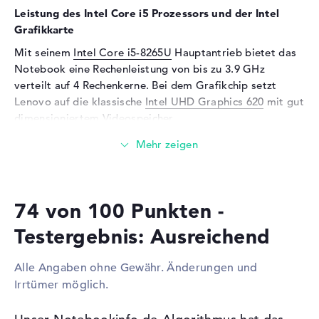
Eingabegeräte
Leistung des Intel Core i5 Prozessors und der Intel
Grafikkarte
Eingabegeräte
Tastatur, Touchpad (Multi-
Mit seinem
Intel Core i5-8265U
Hauptantrieb bietet das
Touch-Trackpad)
Notebook eine Rechenleistung von bis zu 3.9 GHz
Netzwerk
verteilt auf 4 Rechenkerne. Bei dem Grafikchip setzt
Lenovo auf die klassische
Netzwerkkarte
Intel UHD Graphics 620
Gigabit Ethernet
mit gut
(10/100/1000)
dimensioniertem Videospeicher.
WLAN
802.11a, 802.11b, 802.11g,
Wieviel Speicher hat das Lenovo IdeaPad V340-17IWL
802.11n, 802.11ac
81RG000XGE?
Bluetooth
Bluetooth 4.1
Beim Arbeitsspeicher (RAM) treffen wir auf eine Stärke
Erweiterung / Konnektivität
74 von 100 Punkten -
von 8 Gigabyte. Maximal dürfen 16 GByte in dieses
Schnittstellen
2 x USB 3.1, 1 x USB 3.1 - Typ
Laptop eingesetzt werden. Dabei handelt es sich um den
Testergebnis: Ausreichend
C
RAM-Speichertyp DDR4 SDRAM (PC4-19200 - 2400 MHz).
Wichtige Files, Akten, Clips und Abbildungen sichert ihr
Video
1 x HDMI
Alle Angaben ohne Gewähr. Änderungen und
auf der vorhandenen 256 GB SSD Festplatte.
Netzwerk
1 x Ethernet - RJ-45
Irrtümer möglich.
Audio
1 x 2-in-1 Audio Jack
Diese Schnittstellen und Funkverbindungen sind an
(Kopfhörer/Mikrofon)