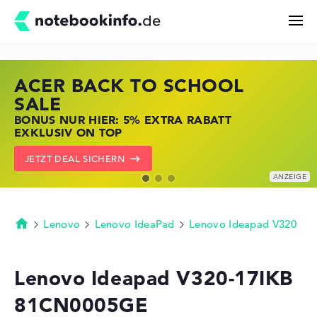
ACER BACK TO SCHOOL
HP STORE SSV DEALS
LENOVO LAPTOP DEALS
Suchen
SALE
JETZT ZUGREIFEN: NOTEBOOKS BEI HP
NOTEBOOKS BEI LENOVO JETZT
BONUS NUR HIER: 5% EXTRA RABATT
KRÄFTIG REDUZIERT
KRÄFTIG REDUZIERT
Konfigurator
EXKLUSIV ON TOP
ZU DEN HP ANGEBOTEN
LENOVO DEALS ZEIGEN
JETZT DEAL SICHERN
Kaufberatung
Technik & Wissen
Lenovo
Lenovo IdeaPad
Lenovo Ideapad V320
Startseite
Deals
Lenovo Ideapad V320-17IKB
81CN0005GE
Merkzettel