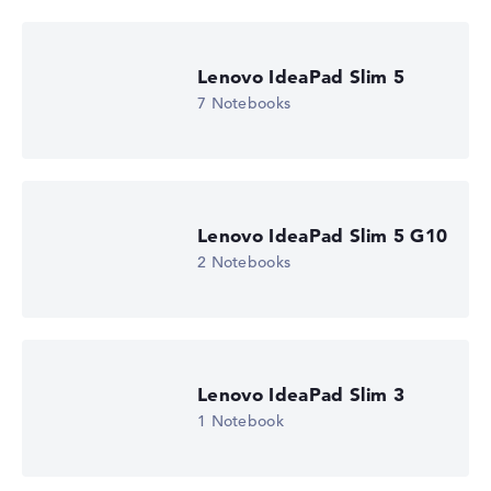
Display (20%):
Auflösung 100%
Wir arbeiten mit den offiziellen Herstellerangaben.
Fehlen Daten bei einzelnen Modellen, passen sich die
Lenovo IdeaPad Slim 5
Gewichtungen automatisch an.
7 Notebooks
Lob oder Kritik?
Wir freuen uns über dein Feedback
Lenovo IdeaPad Slim 5 G10
2 Notebooks
Lenovo IdeaPad Slim 3
1 Notebook