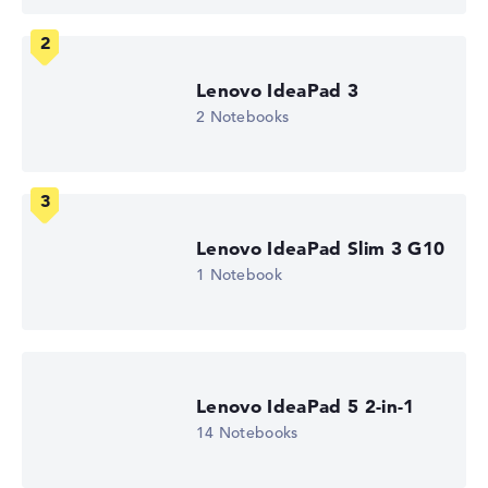
Entspiegeltes 17,3 Zoll IPS-Display mit solider Auflösung
von maximal 1920 x 1080
Lenovo IdeaPad 3
2 Notebooks
Wie wir testen und bewerten
Wir helfen dir, technische Daten von Notebooks leichter
zu vergleichen. Unser Test-Algorithmus analysiert die
Lenovo IdeaPad Slim 3 G10
Datenblätter tausender Notebooks automatisch –
1 Notebook
basierend auf über 23 Jahren Erfahrung in der Notebook-
Kaufberatung.
Die Gesamtnote
setzt sich aus drei Teilbewertungen
zusammen:
Leistung & Speicher (60%):
Prozessor 40%,
Lenovo IdeaPad 5 2-in-1
Grafikkarte 30%, RAM 15%, Speicher 15%
14 Notebooks
Mobilität (20%):
Akkulaufzeit 50%, Gewicht 35%,
Höhe 15%