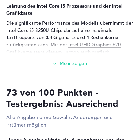
Leistung des Intel Core i5 Prozessors und der Intel
Audio
Grafikkarte
Soundkarte
onboard
Die signifikante Performance des Modells übernimmt der
Mikrofon
vorhanden
Intel Core i5-8250U
Chip, der auf eine maximale
Taktfrequenz von 3.4 Gigahertz und 4 Rechenkerne
Webcam
zurückgreifen kann. Mit der
Intel UHD Graphics 620
Sensorauflösung
0,9 MP
Grafikkarte steht diesem Laptop auch grafisch
Performance mit eigenem Videospeicher zur Stelle.
Eingabegeräte
Eingabegeräte
Tastatur, Touchpad (Multi-
Wieviel Speicher hat das Lenovo Ideapad V320-17IKB
Touch-Trackpad)
81CN0005GE?
Netzwerk
73 von 100 Punkten -
Das Lenovo Ideapad V320-17IKB 81CN0005GE wird mit 8
GByte RAM bestückt. Wer das Gerät daraufhin bis zu
Netzwerkkarte
Gigabit Ethernet
Testergebnis: Ausreichend
einer Obergrenze von 12 GB aufrüsten möchte, benötigt
(10/100/1000)
DDR4 SDRAM (PC4-17000 - 2133 MHz) RAM. Die one
WLAN
802.11a, 802.11b, 802.11g,
Alle Angaben ohne Gewähr. Änderungen und
HDD Festplatte (1 TB) und one SDD Festplatte (256 GB)
802.11n, 802.11ac
Irrtümer möglich.
ermöglichen Freiraum für eure allgemeinen Ordner,
Bluetooth
Bluetooth 4.1
Video-Aufnahmen, Lieder und Fotos.