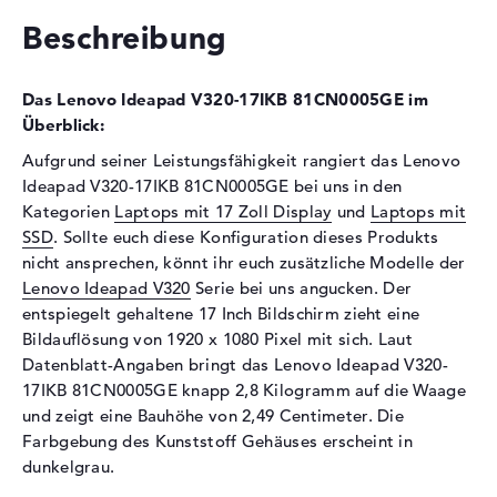
Schnittstelle
M.2-Standard
Beschreibung
2. Festplatte
1 TB - 5400 rpm
Schnittstelle (2.
Serial ATA
Das Lenovo Ideapad V320-17IKB 81CN0005GE im
Festplatte)
Überblick:
Optische Speicher
Aufgrund seiner Leistungsfähigkeit rangiert das Lenovo
Laufwerks-Typ
ohne Laufwerk
Ideapad V320-17IKB 81CN0005GE bei uns in den
Kategorien
Laptops mit 17 Zoll Display
und
Laptops mit
Display
SSD
. Sollte euch diese Konfiguration dieses Produkts
Display-Typ
17,3" TFT
nicht ansprechen, könnt ihr euch zusätzliche Modelle der
Max. Auflösung
1920 x 1080
Lenovo Ideapad V320
Serie bei uns angucken. Der
entspiegelt gehaltene 17 Inch Bildschirm zieht eine
Auflösungstyp
Full-HD
Bildauflösung von 1920 x 1080 Pixel mit sich. Laut
Besonderheiten
Display, entspiegelt, LED-
Datenblatt-Angaben bringt das Lenovo Ideapad V320-
Hintergrundbeleuchtung, IPS
17IKB 81CN0005GE knapp 2,8 Kilogramm auf die Waage
Panel
und zeigt eine Bauhöhe von 2,49 Centimeter. Die
Kartenleser
Farbgebung des Kunststoff Gehäuses erscheint in
dunkelgrau.
Unterstützte Flash-
SDHC, SDXC, SD Memory
Speicherkarten
Card, MMC