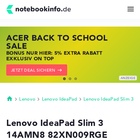
ACER BACK TO SCHOOL
HP STORE SSV DEALS
LENOVO LAPTOP DEALS
Suchen
SALE
JETZT ZUGREIFEN: NOTEBOOKS BEI HP
NOTEBOOKS BEI LENOVO JETZT
BONUS NUR HIER: 5% EXTRA RABATT
KRÄFTIG REDUZIERT
KRÄFTIG REDUZIERT
Konfigurator
EXKLUSIV ON TOP
ZU DEN HP ANGEBOTEN
LENOVO DEALS ZEIGEN
JETZT DEAL SICHERN
Kaufberatung
Technik & Wissen
Lenovo
Lenovo IdeaPad
Lenovo IdeaPad Slim 3
Startseite
Deals
Lenovo IdeaPad Slim 3
14AMN8 82XN009RGE
Merkzettel