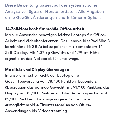
Diese Bewertung basiert auf der systematischen
Festplatte
512 GB SSD
Analyse verfügbarer Herstellerdaten. Alle Angaben
Schnittstelle
PCIe
ohne Gewähr. Änderungen und Irrtümer möglich.
Optische Speicher
14-Zoll-Notebook für mobile Office-Arbeit
Laufwerks-Typ
ohne Laufwerk
Mobile Anwender benötigen leichte Laptops für Office-
Display
Arbeit und Videokonferenzen. Das Lenovo IdeaPad Slim 3
kombiniert 16 GB Arbeitsspeicher mit kompaktem 14-
Display-Typ
14" TFT
Zoll-Display. Mit 1,37 kg Gewicht und 1,79 cm Höhe
Max. Auflösung
1920 x 1080
eignet sich das Notebook für unterwegs.
Auflösungstyp
Full-HD
Mobilität und Display überzeugen
Besonderheiten
Display, matt, LED-
In unserem Test erreicht der Laptop eine
Hintergrundbeleuchtung, IPS
Gesamtbewertung von 78/100 Punkten. Besonders
Panel
überzeugen das geringe Gewicht mit 91/100 Punkten, das
Kartenleser
Display mit 85/100 Punkten und der Arbeitsspeicher mit
85/100 Punkten. Die ausgewogene Konfiguration
Unterstützte Flash-
SD Memory Card
ermöglicht mobile Einsatzszenarien von Office-
Speicherkarten
Anwendungen bis Videostreaming.
Audio