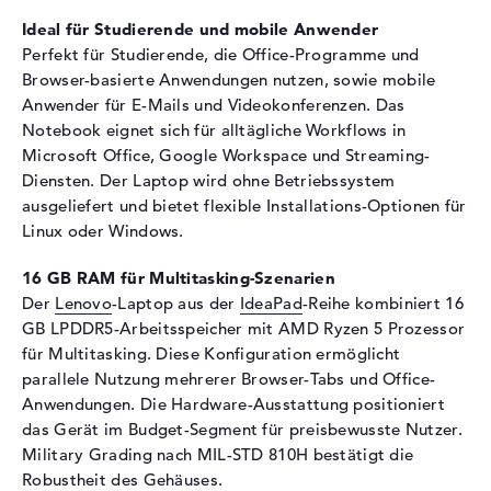
Ideal für Studierende und mobile Anwender
Soundkarte
Hi-Definition Audio
Perfekt für Studierende, die Office-Programme und
Webcam
Browser-basierte Anwendungen nutzen, sowie mobile
Anwender für E-Mails und Videokonferenzen. Das
Sensorauflösung
2 MP
Notebook eignet sich für alltägliche Workflows in
Eingabegeräte
Microsoft Office, Google Workspace und Streaming-
Diensten. Der Laptop wird ohne Betriebssystem
Eingabegeräte
Multi-Touch-Trackpad,
Tastatur
ausgeliefert und bietet flexible Installations-Optionen für
Linux oder Windows.
Tastatur
Beleuchtet (hintergrund)
Netzwerk
16 GB RAM für Multitasking-Szenarien
Der
Lenovo
-Laptop aus der
IdeaPad
-Reihe kombiniert 16
WLAN
802.11a, 802.11ac, 802.11ax,
GB LPDDR5-Arbeitsspeicher mit AMD Ryzen 5 Prozessor
802.11b, 802.11g, 802.11n
für Multitasking. Diese Konfiguration ermöglicht
Bluetooth
Bluetooth 5.2
parallele Nutzung mehrerer Browser-Tabs und Office-
Erweiterung / Konnektivität
Anwendungen. Die Hardware-Ausstattung positioniert
das Gerät im Budget-Segment für preisbewusste Nutzer.
Schnittstellen
2 x USB 3.2 - Typ A, 1 x USB
Military Grading nach MIL-STD 810H bestätigt die
3.2 - Typ C
Robustheit des Gehäuses.