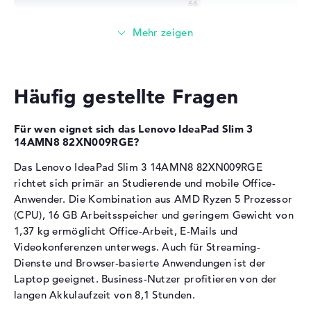
Höhe
1,79 cm
Die
AMD Radeon 610M
übernimmt die
Gewicht
1,37 kg
Grafikberechnung.
Farbe / Design
Arctic Grey
Integrierter Grafikchip für Office-Anwendungen und
Material
Kunststoff
Video-Streaming
Häufig gestellte Fragen
Farbe
grau
Für Casual Gaming und Browser-Spiele ausreichend
Video-Wiedergabe in Full-HD und Hardware-
Betriebssystem / Software
Beschleunigung für Streaming-Dienste
Für wen eignet sich das Lenovo IdeaPad Slim 3
Bereitgestelltes
ohne Betriebssystem
14AMN8 82XN009RGE?
Betriebssystem
Arbeitsspeicher
Das Lenovo IdeaPad Slim 3 14AMN8 82XN009RGE
Herstellergarantie
richtet sich primär an Studierende und mobile Office-
Anwender. Die Kombination aus AMD Ryzen 5 Prozessor
Service & Support
2 Jahre Pick-up & Return-
Das Notebook verfügt über 16 GB LPDDR5-
Arbeitsspeicher.
(CPU), 16 GB Arbeitsspeicher und geringem Gewicht von
Service
1,37 kg ermöglicht Office-Arbeit, E-Mails und
Speichertaktfrequenz von 5500 MHz für schnellen
Videokonferenzen unterwegs. Auch für Streaming-
Datenzugriff
Dienste und Browser-basierte Anwendungen ist der
Mehrere parallele Browser-Tabs und Office-
Laptop geeignet. Business-Nutzer profitieren von der
Anwendungen laufen problemlos
langen Akkulaufzeit von 8,1 Stunden.
Das Speichermodul eignet sich für Multitasking mit