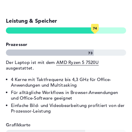
Video
1 x DisplayPort über USB-C, 1
x HDMI 1.4
Audio
1 x 2-in-1 Audio Jack
Leistung & Speicher
(Kopfhörer/Mikrofon)
Verschiedenes
Integrierte Sicherheit
TPM Embedded Security Chip
Prozessor
2.0, Webcam-Abdeckung
Sonstiges
Military Grading (MIL-STD
Der Laptop ist mit dem
AMD Ryzen 5 7520U
810H), Schnellladefunktion
ausgestattet.
Stromversorgung
4 Kerne mit Taktfrequenz bis 4,3 GHz für Office-
Akku
3 Zellen Lithium Polymer
Anwendungen und Multitasking
Kapazität
47 Wh
Für alltägliche Workflows in Browser-Anwendungen
und Office-Software geeignet
Betriebszeit (bis zu)
8,1 Std.
Einfache Bild- und Videobearbeitung profitiert von der
Allgemein
Prozessor-Leistung
Breite
32,43 cm
Grafikkarte
Tiefe
21,38 cm