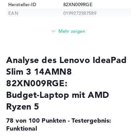
Hersteller-ID
82XN009RGE
EAN
0199272387589
Prozessor
Prozessor
AMD Ryzen 5 7520U / 2,8
GHz
Multi-Core-
Quad-Core
Technologie
Analyse des Lenovo IdeaPad
Cache
2 - 4 MB (L2/L3-Cache)
Slim 3 14AMN8
Grafikkarte
82XN009RGE:
Grafikprozessor
AMD Radeon 610M
Budget-Laptop mit AMD
RAM
Ryzen 5
1. Steckplatz
16 GB
Installiert
16 GB
78 von 100 Punkten - Testergebnis:
Technologie
LPDDR5 - 5500 MHZ
Funktional
Festplatte