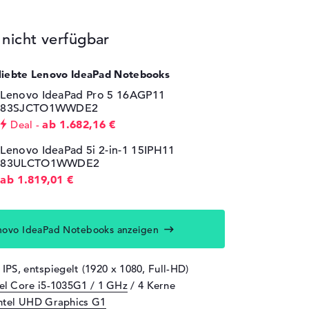
icht verfügbar
eliebte Lenovo IdeaPad Notebooks
Lenovo IdeaPad Pro 5 16AGP11
83SJCTO1WWDE2
ab 1.682,16 €
Deal
Lenovo IdeaPad 5i 2-in-1 15IPH11
83ULCTO1WWDE2
ab 1.819,01 €
novo IdeaPad Notebooks anzeigen
 IPS, entspiegelt (1920 x 1080, Full-HD)
tel Core i5-1035G1 / 1 GHz
/ 4 Kerne
ntel UHD Graphics G1