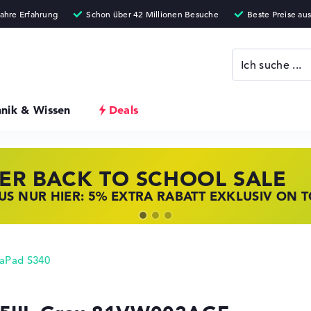
hnik & Wissen
Deals
ER BACK TO SCHOOL SALE
 STORE SSV DEALS
NOVO LAPTOP DEALS
S NUR HIER: 5% EXTRA RABATT EXKLUSIV ON 
T ZUGREIFEN: NOTEBOOKS BEI HP KRÄFTIG RED
BOOKS BEI LENOVO JETZT KRÄFTIG REDUZIERT
eaPad S340