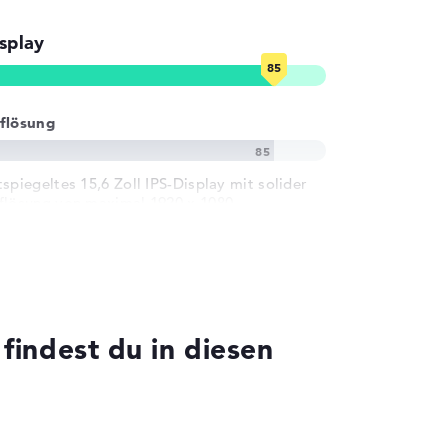
splay
flösung
tspiegeltes 15,6 Zoll IPS-Display mit solider
flösung von maximal 1920 x 1080
indest du in diesen