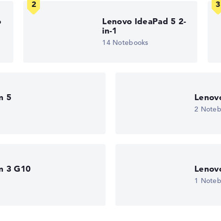
edback
o
Lenovo IdeaPad 5 2-
in-1
 10 Home (64
14 Notebooks
vice
m 5
Lenov
2 Note
m 3 G10
Lenov
1 Note