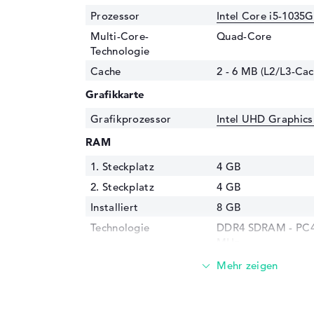
Prozessor
Intel Core i5-1035
Multi-Core-
Quad-Core
Technologie
Cache
2 - 6 MB (L2/L3-Cac
Grafikkarte
Grafikprozessor
Intel UHD Graphic
RAM
1. Steckplatz
4 GB
2. Steckplatz
4 GB
Installiert
8 GB
Technologie
DDR4 SDRAM - PC4-
MHz
Festplatte
Festplatte
512 GB SSD
Schnittstelle
PCIe