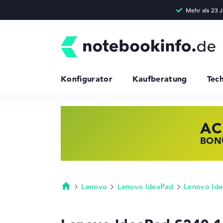
Konfigurator
Kaufberatung
Tec
AC
HP
LE
BONU
JETZ
NOTE
Lenovo
Lenovo IdeaPad
Lenovo Id
Startseite