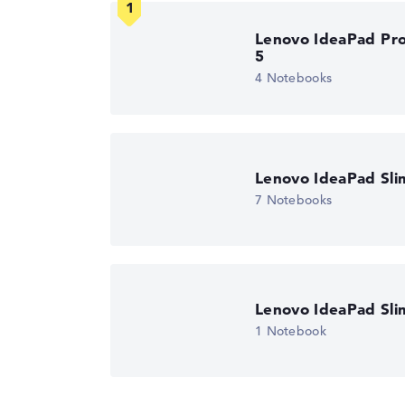
Farbe
grau
Lob oder Kritik?
Wir freuen uns über dein Fe
Lenovo IdeaPad Pr
Betriebssystem / Software
5
Bereitgestelltes
Microsoft Windows
4 Notebooks
Betriebssystem
Bit)
Herstellergarantie
Service & Support
2 Jahre Bring-In Ser
Lenovo IdeaPad Sli
7 Notebooks
Lenovo IdeaPad Sli
1 Notebook