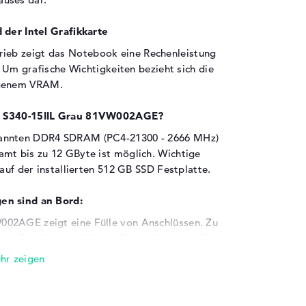
 der Intel Grafikkarte
ieb zeigt das Notebook eine Rechenleistung
. Um grafische Wichtigkeiten bezieht sich die
igenem VRAM.
ad S340-15IIL Grau 81VW002AGE?
kannten DDR4 SDRAM (PC4-21300 - 2666 MHz)
mt bis zu 12 GByte ist möglich. Wichtige
auf der installierten 512 GB SSD Festplatte.
en sind an Bord:
002AGE zeigt eine Fülle von Anschlüssen. Zu
1 - Typ C (1x), USB 3.1 - Typ A (2x) und HDMI
oder der Speicher mit einer optionalen SSD
Probleme die installierten USB-Anschlüsse
en des Laptops gebrauchen. Ihr möchtet mit
ter ablösen? Dann verbindet doch einfach