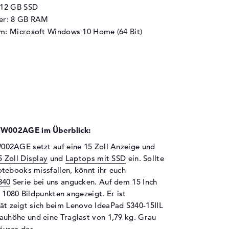
512 GB SSD
her: 8 GB RAM
m: Microsoft Windows 10 Home (64 Bit)
VW002AGE im Überblick:
002AGE setzt auf eine 15 Zoll Anzeige und
 Zoll Display
und
Laptops mit SSD
ein. Sollte
tebooks missfallen, könnt ihr euch
340
Serie bei uns angucken. Auf dem 15 Inch
 1080 Bildpunkten angezeigt. Er ist
ität zeigt sich beim Lenovo IdeaPad S340-15IIL
uhöhe und eine Traglast von 1,79 kg. Grau
äuses dar.