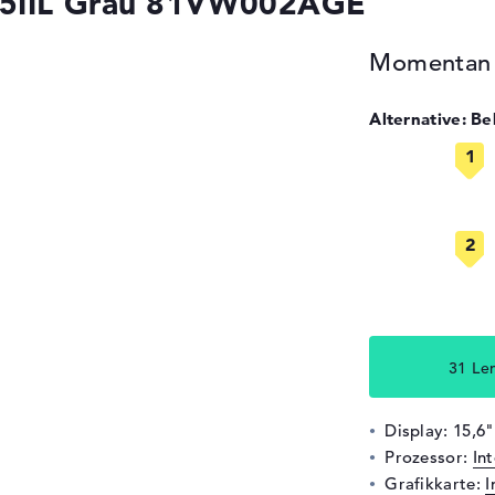
15IIL Grau 81VW002AGE
Momentan n
Alternative: B
31 Le
Display: 15,6"
Prozessor:
In
Grafikkarte:
I