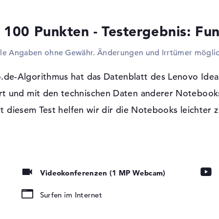
optionale Bildschirme, Beamer oder LCDs 
Kabel ist das realisierbar. Wenn ihr ein 
 100 Punkten - Testergebnis: Fun
Blu-ray Discs benötigt, müsst ihr bei dies
greifen. Innerhalb ist kein Laufwerk eingeb
lle Angaben ohne Gewähr. Änderungen und Irrtümer möglic
Windows 10 Betriebssystem und 2 Jahre
.de-Algorithmus hat das Datenblatt des Lenovo Idea
Auf diesem Modell wird Microsoft Window
vorhanden. Wenn ihr euch für den Einkauf
t und mit den technischen Daten anderer Notebooks
81VW002AGE entscheidet, steht euch eine 2
t, LED-
it diesem Test helfen wir dir die Notebooks leichter z
tung, IPS Panel
emory Card,
Videokonferenzen (1 MP Webcam)
Surfen im Internet