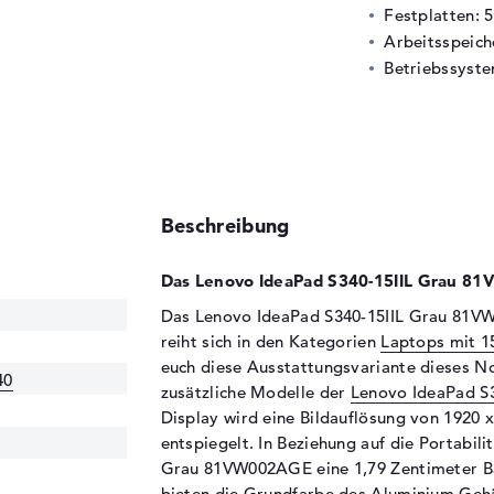
Festplatten: 
Arbeitsspeic
Betriebssyste
Beschreibung
Das Lenovo IdeaPad S340-15IIL Grau 81
Das Lenovo IdeaPad S340-15IIL Grau 81VW
reiht sich in den Kategorien
Laptops mit 15
euch diese Ausstattungsvariante dieses No
40
zusätzliche Modelle der
Lenovo IdeaPad S
Display wird eine Bildauflösung von 1920 x
entspiegelt. In Beziehung auf die Portabil
Grau 81VW002AGE eine 1,79 Zentimeter Ba
bieten die Grundfarbe des Aluminium Geh