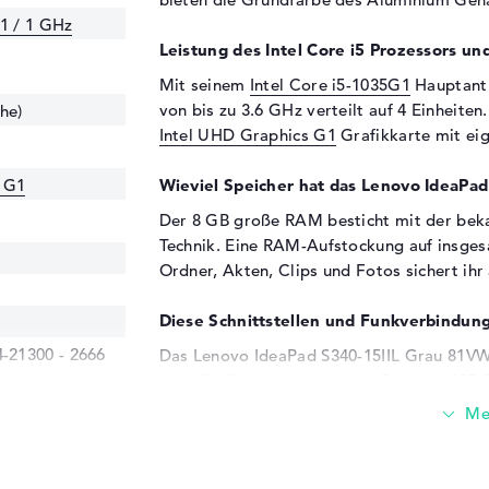
G1 / 1 GHz
Leistung des Intel Core i5 Prozessors und
Mit seinem
Intel Core i5-1035G1
Hauptantr
von bis zu 3.6 GHz verteilt auf 4 Einheiten
he)
Intel UHD Graphics G1
Grafikkarte mit e
s G1
Wieviel Speicher hat das Lenovo IdeaP
Der 8 GB große RAM besticht mit der be
Technik. Eine RAM-Aufstockung auf insgesa
Ordner, Akten, Clips und Fotos sichert ihr 
Diese Schnittstellen und Funkverbindung
21300 - 2666
Das Lenovo IdeaPad S340-15IIL Grau 81VW
den Highlights gehören zum Beispiel USB 3.
(1x). Es soll ein Digitalkamera verbunden 
aufgerüstet werden? Dafür sollt ihr ohne 
nutzen und klassische Technik zum Upgrad
diesem Notebook sogar euren alten Compu