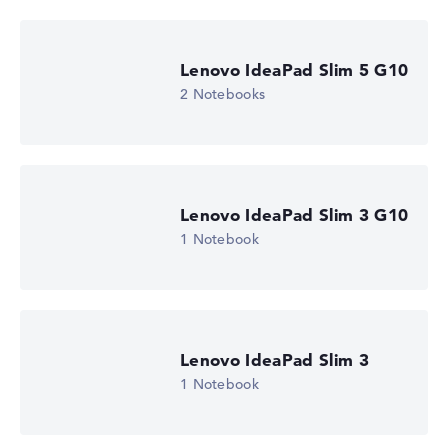
Wir arbeiten mit den offiziellen Herstellerangaben.
Fehlen Daten bei einzelnen Modellen, passen sich die
Gewichtungen automatisch an.
Lenovo IdeaPad Slim 5 G10
Lob oder Kritik?
Wir freuen uns über dein Feedback
2 Notebooks
Lenovo IdeaPad Slim 3 G10
1 Notebook
Lenovo IdeaPad Slim 3
1 Notebook