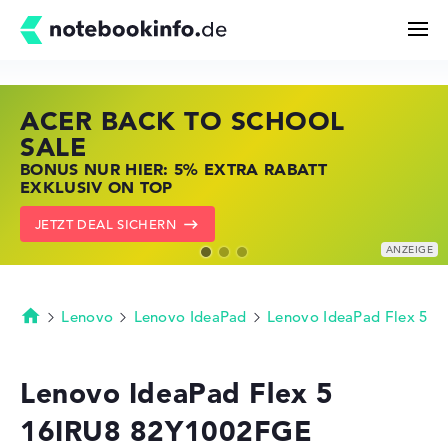
ACER BACK TO SCHOOL
HP STORE SSV DEALS
LENOVO LAPTOP DEALS
Suchen
SALE
JETZT ZUGREIFEN: NOTEBOOKS BEI HP
NOTEBOOKS BEI LENOVO JETZT
BONUS NUR HIER: 5% EXTRA RABATT
KRÄFTIG REDUZIERT
KRÄFTIG REDUZIERT
Konfigurator
EXKLUSIV ON TOP
ZU DEN HP ANGEBOTEN
LENOVO DEALS ZEIGEN
JETZT DEAL SICHERN
Kaufberatung
Technik & Wissen
Lenovo
Lenovo IdeaPad
Lenovo IdeaPad Flex 5
Startseite
Deals
Lenovo IdeaPad Flex 5
16IRU8 82Y1002FGE
Merkzettel