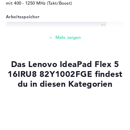
mit 400 - 1250 MHz (Takt/Boost)
Arbeitsspeicher
Großer 16 GB Arbeitspeicher - DDR4X SDRAM - PC4-
34133 - 4266 MHz
Speicher
Das Lenovo IdeaPad Flex 5
Großer 1 TB SSD Speicher
16IRU8 82Y1002FGE findest
du in diesen Kategorien
Mobilität
Laptops mit SSD
Akkulaufzeit
Laptops mit Windows 11