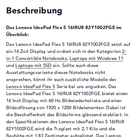
Schnittstelle
PCIe
Beschreibung
Optische Speicher
Laufwerks-Typ
ohne Laufwerk
Das Lenovo IdeaPad Flex 5 16IRU8 82Y1002FGE im
Display
Überblick:
Display-Typ
16" TFT
Das Lenovo IdeaPad Flex 5 16IRU8 82Y1002FGE setzt auf
ein 16 Zoll Display und ordnet sich in den Kategorien
2-
Max. Auflösung
1920 x 1200
in-1 Convertible Notebooks
,
Laptops mit Windows 11
Auflösungstyp
WUXGA
und
Laptops mit SSD
ein. Sollte euch diese
Bildwiederholrate
60 Hz
Ausstattungsvariante dieses Notebooks nicht
Besonderheiten
Multi-Touchscreen, glänzend,
ansprechen, könnt ihr euch zusätzliche Modelle der
LED-Hintergrundbeleuchtung,
Lenovo IdeaPad Flex 5
Serie bei uns angucken. Das
IPS Panel
Lenovo IdeaPad Flex 5 16IRU8 82Y1002FGE bietet einen
16 Inch Display mit 60 Hz Bildwiederholrate und einer
Kartenleser
Bildauflösung von 1920 x 1200 Bildelementen. Dabei ist
Unterstützte Flash-
MMC, SD Memory Card,
die Beschaffenheit des Bildschirms glänzend etabliert. In
Speicherkarten
SDHC, SDXC
den Spezifikationen des Lenovo IdeaPad Flex 5 16IRU8
Audio
82Y1002FGE wird die Traglast mit 2,1 Kilo und die
Bauhöhe mit 1,87 Zentimeter aufgelistet. Das Laptop