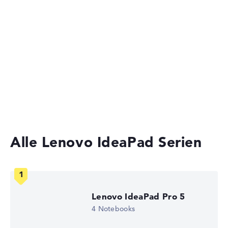
Business Laptops
Solide 9,5 Stunden Akkulaufzeit (Laut Herstellerangaben)
2-in-1 Convertible Notebooks
Gewicht
Ultrabooks
Laptops mit 15 Zoll Display
Moderates Gewicht mit 2,1 kg
Laptops unter 1000 Euro
Höhe
Günstige Laptops
Schlank mit 1,87 cm Höhe
Alle Lenovo IdeaPad Serien
Display
Lenovo IdeaPad Pro 5
Auflösung
4 Notebooks