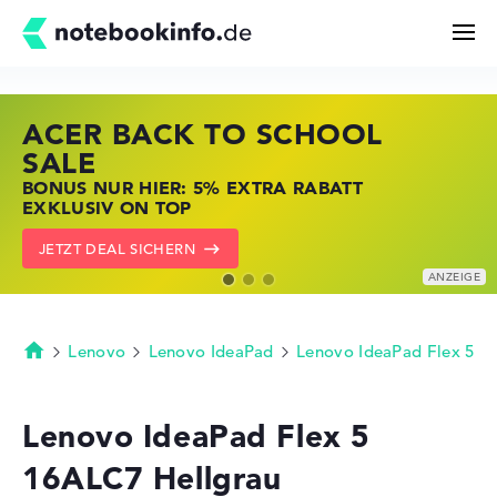
ACER BACK TO SCHOOL
HP STORE SSV DEALS
LENOVO LAPTOP DEALS
Suchen
SALE
JETZT ZUGREIFEN: NOTEBOOKS BEI HP
NOTEBOOKS BEI LENOVO JETZT
BONUS NUR HIER: 5% EXTRA RABATT
KRÄFTIG REDUZIERT
KRÄFTIG REDUZIERT
Konfigurator
EXKLUSIV ON TOP
ZU DEN HP ANGEBOTEN
LENOVO DEALS ZEIGEN
JETZT DEAL SICHERN
Kaufberatung
Technik & Wissen
Lenovo
Lenovo IdeaPad
Lenovo IdeaPad Flex 5
Startseite
Deals
Lenovo IdeaPad Flex 5
16ALC7 Hellgrau
Merkzettel