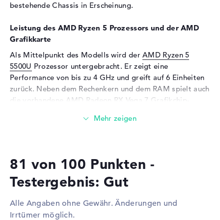
bestehende Chassis in Erscheinung.
Soundkarte
Realtek ALC3287
Mikrofon
vorhanden
Leistung des AMD Ryzen 5 Prozessors und der AMD
Webcam
Grafikkarte
Als Mittelpunkt des Modells wird der
AMD Ryzen 5
Sensorauflösung
0,9 MP
5500U
Prozessor untergebracht. Er zeigt eine
Eingabegeräte
Performance von bis zu 4 GHz und greift auf 6 Einheiten
zurück. Neben dem Rechenkern und dem RAM spielt auch
Eingabegeräte
Multi-Touch-Trackpad, Multi-
Touchscreen, Stiftbasiert,
die vorhandene
AMD Radeon RX Vega 7
Grafikchip-
Tastatur
Einheit mit eigenem Videospeicher eine dominante Rolle.
Tastatur
Beleuchtet (hintergrund)
Wieviel Speicher hat das Lenovo IdeaPad Flex 5
Netzwerk
16ALC7 Hellgrau 82RA003DGE?
WLAN
802.11a, 802.11ac, 802.11b,
81 von 100 Punkten -
Der Arbeitsspeicher (RAM) ist mit 16 Gigabyte besetzt
802.11g, 802.11n
und kommt mit der DDR4X SDRAM (PC4-34133 - 4266
Testergebnis: Gut
Bluetooth
Bluetooth 5.1
MHz) Technik. Total können in diesem Modell 16
Gigabyte eingesetzt werden. Die 1 TB SSD Festplatte
Erweiterung / Konnektivität
Alle Angaben ohne Gewähr. Änderungen und
zeigt Kapazität für eure persönlichen Daten, Videos,
Irrtümer möglich.
Schnittstellen
2 x USB 3.1 - Typ A, 1 x USB
Lieder und Bilder.