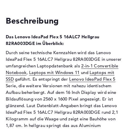
Festplatte
1 TB SSD
Schnittstelle
PCIe
Beschreibung
Optische Speicher
Laufwerks-Typ
ohne Laufwerk
Das Lenovo IdeaPad Flex 5 16ALC7 Hellgrau
Display
82RA003DGE im Überblick:
Display-Typ
16" TFT
Durch seine technische Kennzahlen wird das Lenovo
IdeaPad Flex 5 16ALC7 Hellgrau 82RA003DGE in unserer
Max. Auflösung
2560 x 1600
umfangreichen Laptopdatenbank als
2-in-1 Convertible
Auflösungstyp
WQXGA
Notebook
,
Laptops mit Windows 11
und
Laptops mit
Besonderheiten
Multi-Touchscreen, glänzend,
SSD
geführt. Es entspringt der
Lenovo IdeaPad Flex 5
LED-Hintergrundbeleuchtung,
Serie, die weitere Versionen mit nahezu identischem
IPS Panel
Aufbau beherbergt. Auf dem 16 Inch Display wird eine
Kartenleser
Bildauflösung von 2560 x 1600 Pixel angezeigt. Er ist
glänzend. Laut Datenblatt-Angaben bringt das Lenovo
Unterstützte Flash-
MMC, SD Memory Card,
IdeaPad Flex 5 16ALC7 Hellgrau 82RA003DGE rund 2,1
Speicherkarten
SDHC, SDXC
Kilogramm auf die Waage und zeigt eine Bauhöhe von
Audio
1,87 cm. In hellgrau springt das aus Aluminium