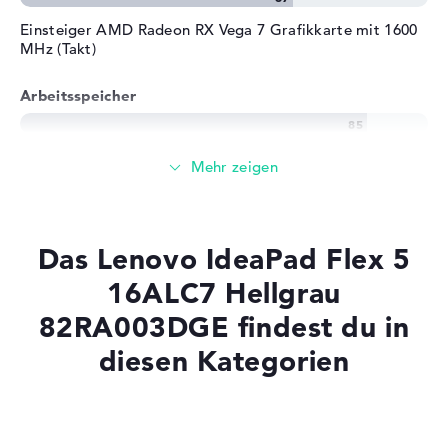
Einsteiger AMD Radeon RX Vega 7 Grafikkarte mit 1600
MHz (Takt)
Arbeitsspeicher
Großer 16 GB Arbeitspeicher - DDR4X SDRAM - PC4-
34133 - 4266 MHz
Speicher
Das Lenovo IdeaPad Flex 5
Großer 1 TB SSD Speicher
16ALC7 Hellgrau
82RA003DGE findest du in
diesen Kategorien
Mobilität
Akkulaufzeit
Laptops mit SSD