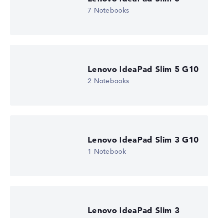
Display (20%):
Auflösung 100%
7 Notebooks
Wir arbeiten mit den offiziellen Herstellerangaben.
Fehlen Daten bei einzelnen Modellen, passen sich die
Gewichtungen automatisch an.
Lob oder Kritik?
Wir freuen uns über dein Feedback
Lenovo IdeaPad Slim 5 G10
2 Notebooks
Lenovo IdeaPad Slim 3 G10
1 Notebook
Lenovo IdeaPad Slim 3