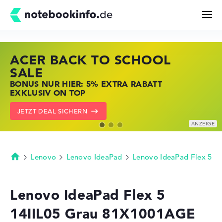
ACER BACK TO SCHOOL
HP STORE SSV DEALS
LENOVO LAPTOP DEALS
Suchen
SALE
JETZT ZUGREIFEN: NOTEBOOKS BEI HP
NOTEBOOKS BEI LENOVO JETZT
BONUS NUR HIER: 5% EXTRA RABATT
KRÄFTIG REDUZIERT
KRÄFTIG REDUZIERT
Konfigurator
EXKLUSIV ON TOP
ZU DEN HP ANGEBOTEN
LENOVO DEALS ZEIGEN
JETZT DEAL SICHERN
Kaufberatung
Technik & Wissen
Lenovo
Lenovo IdeaPad
Lenovo IdeaPad Flex 5
Startseite
Deals
Lenovo IdeaPad Flex 5
14IIL05 Grau 81X1001AGE
Merkzettel