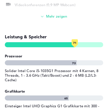
Gewicht
1,5 kg
Probleme nach dem Kauf vorhanden sein sollten, seid ihr
Videokonferenzen (0,9 MP Webcam)
über die 2 Jahre Bring-In Service abgesichert.
Farbe / Design
Graphite Grey
Material
Streaming (Netflix, Spotify, etc.)
Aluminium
Farbe
grau
E-Mails, Office Apps
Betriebssystem / Software
Leistung & Speicher
Surfen im Internet
Bereitgestelltes
Microsoft Windows 10 Home
Betriebssystem
(64 Bit)
Herstellergarantie
Prozessor
Service & Support
2 Jahre Bring-In Service
Solider Intel Core i5-1035G1 Prozessor mit 4 Kernen, 8
Threads, 1 - 3.6 GHz (Takt/Boost) und 2 - 6 MB (L2/L3-
Cache)
Grafikkarte
Einsteiger Intel UHD Graphics G1 Grafikkarte mit 300 -