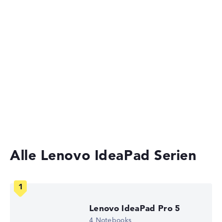
Lange Akkulaufzeit mit 10 Stunden (Laut
Herstellerangaben)
Ultrabooks
Business Laptops
Gewicht
Laptops unter 1000 Euro
Besonders leichte 1,5 kg
Günstige Laptops
2-in-1 Convertible Notebooks
Höhe
Laptops mit 15 Zoll Display
Handlich mit 2,09 cm Höhe
Alle Lenovo IdeaPad Serien
Display
Auflösung
Lenovo IdeaPad Pro 5
4 Notebooks