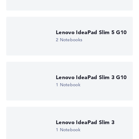
Wir arbeiten mit den offiziellen Herstellerangaben.
Fehlen Daten bei einzelnen Modellen, passen sich die
Gewichtungen automatisch an.
Lenovo IdeaPad Slim 5 G10
Lob oder Kritik?
Wir freuen uns über dein Feedback
2 Notebooks
Lenovo IdeaPad Slim 3 G10
1 Notebook
Lenovo IdeaPad Slim 3
1 Notebook