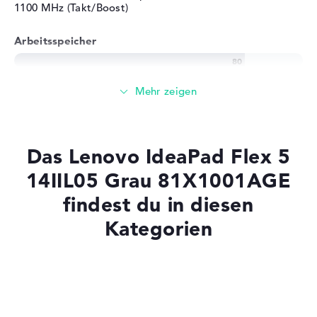
1100 MHz (Takt/Boost)
Arbeitsspeicher
Solide 8 GB Arbeitspeicher - DDR4 SDRAM - PC4-25600 -
3200 MHz
Speicher
Das Lenovo IdeaPad Flex 5
256 GB SSD großer Speicher als Grundausstattung
14IIL05 Grau 81X1001AGE
findest du in diesen
Kategorien
Mobilität
Akkulaufzeit
Laptops mit SSD
Laptops mit Windows 11