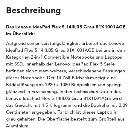
Optische Speicher
Beschreibung
Laufwerks-Typ
ohne Laufwerk
Display
Das Lenovo IdeaPad Flex 5 14IIL05 Grau 81X1001AGE
im Überblick:
Display-Typ
14" TFT
Aufgrund seiner Leistungsfähigkeit arbeitet das Lenovo
Max. Auflösung
1920 x 1080
IdeaPad Flex 5 14IIL05 Grau 81X1001AGE bei uns in den
Auflösungstyp
Full-HD
Kategorien
2-in-1 Convertible Notebooks
und
Laptops
Besonderheiten
Multi-Touchscreen, glänzend,
mit SSD
. Innerhalb der
Lenovo IdeaPad Flex 5
Serie
LED-Hintergrundbeleuchtung,
befinden sich zudem weitere, verschiedenene Fassungen
IPS Panel
dieses Notebooks. Der 14 Zoll Bildschirm zeigt eine
Kartenleser
Bildauflösung von 1920 x 1080 Bildpunkten und springt
glänzend in Erscheinung. In den technischen Daten des
Unterstützte Flash-
SDHC, SDXC, SD Memory
Lenovo IdeaPad Flex 5 14IIL05 Grau 81X1001AGE wird
Speicherkarten
Card, MMC
das Gewicht mit 1,5 Kilogramm und die Bauhöhe mit 2,09
Audio
Centimeter angegeben. Farblich ist dieses Laptop in
grau gehalten. Die Oberfläche besteht zum Großteil aus
Soundkarte
Hi-Definition Audio
Aluminium.
Mikrofon
vorhanden