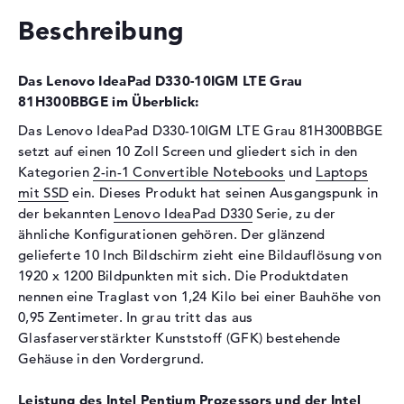
Schnittstelle
e.MMC Onboard
Beschreibung
Optische Speicher
Laufwerks-Typ
ohne Laufwerk
Das Lenovo IdeaPad D330-10IGM LTE Grau
Display
81H300BBGE im Überblick:
Display-Typ
10,1" TFT
Das Lenovo IdeaPad D330-10IGM LTE Grau 81H300BBGE
setzt auf einen 10 Zoll Screen und gliedert sich in den
Max. Auflösung
1920 x 1200
Kategorien
2-in-1 Convertible Notebooks
und
Laptops
Auflösungstyp
WUXGA
mit SSD
ein. Dieses Produkt hat seinen Ausgangspunk in
Besonderheiten
Multi-Touchscreen, glänzend,
der bekannten
Lenovo IdeaPad D330
Serie, zu der
LED-Hintergrundbeleuchtung,
ähnliche Konfigurationen gehören. Der glänzend
IPS Panel
gelieferte 10 Inch Bildschirm zieht eine Bildauflösung von
Kartenleser
1920 x 1200 Bildpunkten mit sich. Die Produktdaten
nennen eine Traglast von 1,24 Kilo bei einer Bauhöhe von
Unterstützte Flash-
microSD, microSDHC,
0,95 Zentimeter. In grau tritt das aus
Speicherkarten
microSDXC
Glasfaserverstärkter Kunststoff (GFK) bestehende
Audio
Gehäuse in den Vordergrund.
Soundkarte
Hi-Definition Audio
Leistung des Intel Pentium Prozessors und der Intel