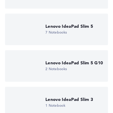
Wir arbeiten mit den offiziellen Herstellerangaben.
Fehlen Daten bei einzelnen Modellen, passen sich die
Gewichtungen automatisch an.
Lenovo IdeaPad Slim 5
Lob oder Kritik?
Wir freuen uns über dein Feedback
7 Notebooks
Lenovo IdeaPad Slim 5 G10
2 Notebooks
Lenovo IdeaPad Slim 3
1 Notebook