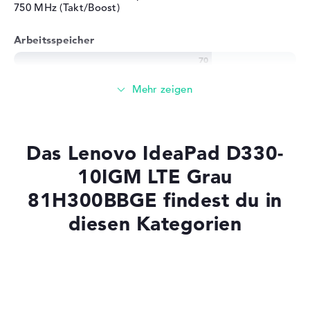
750 MHz (Takt/Boost)
Arbeitsspeicher
4 GB großer Arbeitspeicher als Grundausstattung -
DDR4 SDRAM - PC4-17000 - 2133 MHz
Speicher
Das Lenovo IdeaPad D330-
Einfacher 128 GB SSD Speicher für Einsteiger
10IGM LTE Grau
81H300BBGE findest du in
diesen Kategorien
Mobilität
Akkulaufzeit
Laptops mit SSD
Laptops mit Windows 11