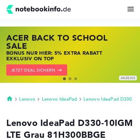
ACER BACK TO SCHOOL
HP STORE SSV DEALS
LENOVO LAPTOP DEALS
Suchen
SALE
JETZT ZUGREIFEN: NOTEBOOKS BEI HP
NOTEBOOKS BEI LENOVO JETZT
BONUS NUR HIER: 5% EXTRA RABATT
KRÄFTIG REDUZIERT
KRÄFTIG REDUZIERT
Konfigurator
EXKLUSIV ON TOP
ZU DEN HP ANGEBOTEN
LENOVO DEALS ZEIGEN
JETZT DEAL SICHERN
Kaufberatung
Technik & Wissen
Lenovo
Lenovo IdeaPad
Lenovo IdeaPad D330
Startseite
Deals
Lenovo IdeaPad D330-10IGM
LTE Grau 81H300BBGE
Merkzettel