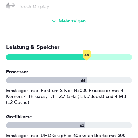
Touch-Display
Allgemein
Videokonferenzen (2 MP Webcam)
Breite
24,9 cm
Tiefe
18,6 cm
Streaming (Netflix, Spotify, etc.)
Höhe
0,95 cm
Leistung & Speicher
Gewicht
1,24 kg
E-Mails, Office Apps
Farbe / Design
Mineral Grey
Surfen im Internet
Material
Glasfaserverstärkter
Prozessor
Kunststoff (GFK)
Farbe
grau
Einsteiger Intel Pentium Silver N5000 Prozessor mit 4
Betriebssystem / Software
Kernen, 4 Threads, 1.1 - 2.7 GHz (Takt/Boost) und 4 MB
Bereitgestelltes
Microsoft Windows 10 S
(L2-Cache)
Betriebssystem
Grafikkarte
Herstellergarantie
Service & Support
2 Jahre Bring-In Service
Einsteiger Intel UHD Graphics 605 Grafikkarte mit 300 -