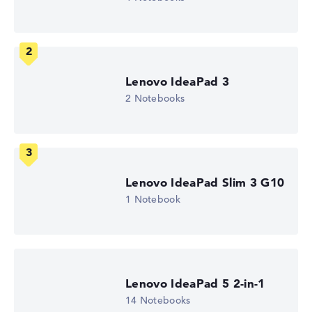
Hochauflösendes glänzendes 10,1 Zoll IPS-Display, mit
einer Auflösung von maximal 1920 x 1200
Lenovo IdeaPad 3
Wie wir testen und bewerten
2 Notebooks
Wir helfen dir, technische Daten von Notebooks leichter
zu vergleichen. Unser Test-Algorithmus analysiert die
Datenblätter tausender Notebooks automatisch –
basierend auf über 23 Jahren Erfahrung in der Notebook-
Kaufberatung.
Lenovo IdeaPad Slim 3 G10
Die Gesamtnote
setzt sich aus drei Teilbewertungen
1 Notebook
zusammen:
Leistung & Speicher (60%):
Prozessor 40%,
Grafikkarte 30%, RAM 15%, Speicher 15%
Mobilität (20%):
Akkulaufzeit 50%, Gewicht 35%,
Lenovo IdeaPad 5 2-in-1
Höhe 15%
14 Notebooks
Display (20%):
Auflösung 100%