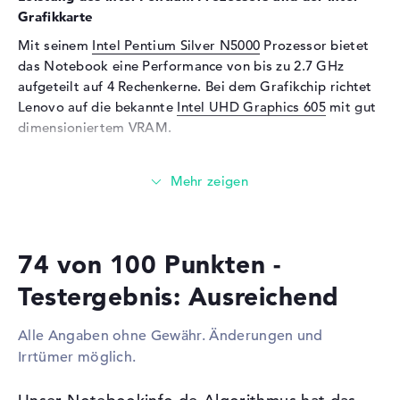
Mikrofon
vorhanden
Grafikkarte
Webcam
Mit seinem
Intel Pentium Silver N5000
Prozessor bietet
das Notebook eine Performance von bis zu 2.7 GHz
Sensorauflösung
2 MP
aufgeteilt auf 4 Rechenkerne. Bei dem Grafikchip richtet
Eingabegeräte
Lenovo auf die bekannte
Intel UHD Graphics 605
mit gut
dimensioniertem VRAM.
Eingabegeräte
Tastatur, Touchpad (Multi-
Touch-Trackpad), Touchscreen
(Multi-Touch)
Wieviel Speicher hat das Lenovo IdeaPad D330-10IGM
LTE Grau 81H300BBGE?
Telekommunikation
Bestückt mit DDR4 SDRAM (PC4-17000 - 2133 MHz)
Modem (Mobilfunk)
LTE
Technologie, werden 4 GB Arbeitsspeicher (RAM)
Netzwerk
74 von 100 Punkten -
eingesetzt. Der Hersteller ermöglicht in diesem Laptop
maximal 4 GByte. Das Lenovo IdeaPad D330-10IGM LTE
WLAN
802.11a, 802.11b, 802.11g,
Testergebnis: Ausreichend
Grau 81H300BBGE liefert eine Festplatte
802.11n, 802.11ac
Speicherkapazität von 128 GB SSD.
Bluetooth
Bluetooth 4.2
Alle Angaben ohne Gewähr. Änderungen und
Irrtümer möglich.
Erweiterung / Konnektivität
Diese Schnittstellen und Funkverbindungen sind an
Bord:
Schnittstellen
2 x USB 2.0, 1 x USB 3.1 - Typ