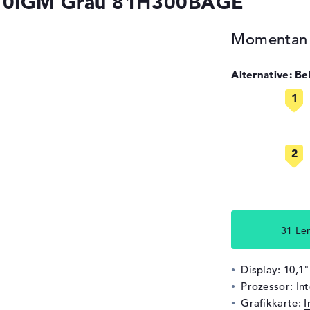
-10IGM Grau 81H300BAGE
Momentan n
Alternative: B
31 Le
Display: 10,1
Prozessor:
In
Grafikkarte:
I