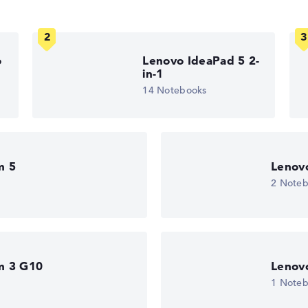
r Kunststoff
gaben. Fehlen Daten bei einzelnen Modellen, passen sich die Ge
edback
o
Lenovo IdeaPad 5 2-
in-1
14 Notebooks
 10 S
vice
m 5
Lenov
2 Note
m 3 G10
Lenov
1 Note