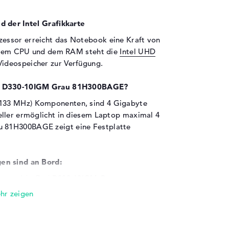
d der Intel Grafikkarte
essor erreicht das Notebook eine Kraft von
n. Dem CPU und dem RAM steht die
Intel UHD
Videospeicher zur Verfügung.
Pad D330-10IGM Grau 81H300BAGE?
133 MHz) Komponenten, sind 4 Gigabyte
eller ermöglicht in diesem Laptop maximal 4
 81H300BAGE zeigt eine Festplatte
en sind an Bord:
Lenovo IdeaPad D330-10IGM Grau
e verbinden. Dazu gehören unter anderem
Anschluss für eine Dockingstation (1x). Die
sorgen dafür, dass ihr schnell Hubs,
e Festplatten koppeln sollt. Auch