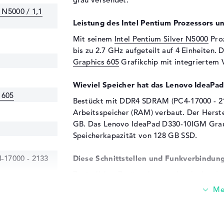
r N5000 / 1,1
Leistung des Intel Pentium Prozessors un
Mit seinem
Intel Pentium Silver N5000
Proz
bis zu 2.7 GHz aufgeteilt auf 4 Einheite
Graphics 605
Grafikchip mit integriertem 
Wieviel Speicher hat das Lenovo Idea
 605
Bestückt mit DDR4 SDRAM (PC4-17000 - 2
Arbeitsspeicher (RAM) verbaut. Der Herst
GB. Das Lenovo IdeaPad D330-10IGM Grau
Speicherkapazität von 128 GB SSD.
17000 - 2133
Diese Schnittstellen und Funkverbindung
Zusätzliches Zusätze kannst du mit dem 
81H300BAGE über verschiedene Anschlüss
USB 2.0 (2x), USB 3.1 - Typ C (1x) und ein 
eingebauten USB-Verbindungsmöglichkeiten 
Adapter, All-in-One Drucker oder optional