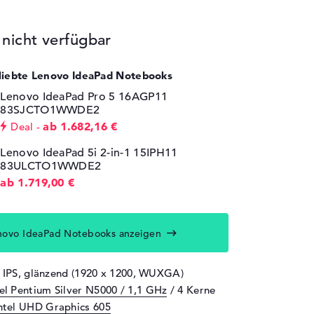
icht verfügbar
eliebte Lenovo IdeaPad Notebooks
Lenovo IdeaPad Pro 5 16AGP11
83SJCTO1WWDE2
ab 1.682,16 €
Deal
Lenovo IdeaPad 5i 2-in-1 15IPH11
83ULCTO1WWDE2
ab 1.719,00 €
novo IdeaPad Notebooks anzeigen
" IPS, glänzend (1920 x 1200, WUXGA)
tel Pentium Silver N5000 / 1,1 GHz
/ 4 Kerne
ntel UHD Graphics 605