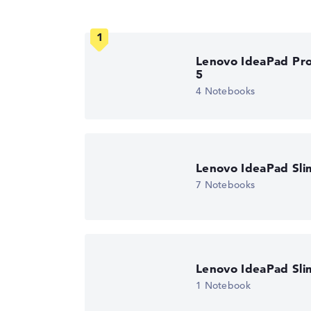
Display (20%):
Auflösung 100%
Material
Glasfaserverstärkte
(GFK)
Wir arbeiten mit den offiziellen Herstelleran
Farbe
grau
Lob oder Kritik?
Wir freuen uns über dein Fe
Lenovo IdeaPad Pr
Betriebssystem / Software
5
4 Notebooks
Bereitgestelltes
Microsoft Windows
Betriebssystem
Herstellergarantie
Service & Support
2 Jahre Bring-In Ser
Lenovo IdeaPad Sli
7 Notebooks
Lenovo IdeaPad Sli
1 Notebook