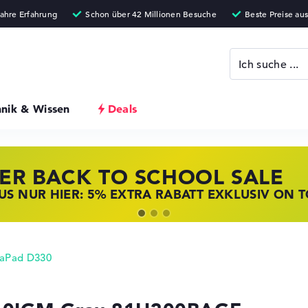
hnik & Wissen
Deals
ER BACK TO SCHOOL SALE
 STORE SSV DEALS
NOVO LAPTOP DEALS
S NUR HIER: 5% EXTRA RABATT EXKLUSIV ON 
T ZUGREIFEN: NOTEBOOKS BEI HP KRÄFTIG RED
BOOKS BEI LENOVO JETZT KRÄFTIG REDUZIERT
eaPad D330