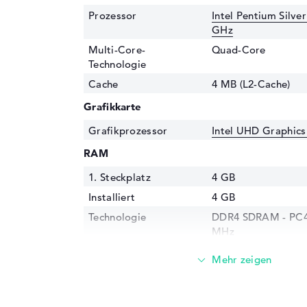
Prozessor
Intel Pentium Silve
GHz
Multi-Core-
Quad-Core
Technologie
Cache
4 MB (L2-Cache)
Grafikkarte
Grafikprozessor
Intel UHD Graphics
RAM
1. Steckplatz
4 GB
Installiert
4 GB
Technologie
DDR4 SDRAM - PC4-
MHz
Festplatte
Festplatte
128 GB SSD
Schnittstelle
e.MMC Onboard