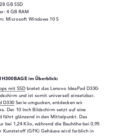
128 GB SSD
her: 4 GB RAM
m: Microsoft Windows 10 S
1H300BAGE im Überblick:
ops mit SSD
bietet das Lenovo IdeaPad D330-
chirm und ist somit universell einsetzbar.
d D330
Serie umgucken, entdecken wir
. Der 10 Inch Bildschirm setzt auf eine
 fährt glänzend in den Mittelpunkt. Das
r bei 1,24 Kilo, während die Bauhöhe bei 0,95
r Kunststoff (GFK) Gehäuse wird farblich in