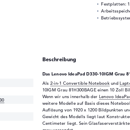
Festplatten: 
Arbeitsspeic
Betriebssyste
Beschreibung
Das Lenovo IdeaPad D330-10IGM Grau 8
Als
2-in-1 Convertible Notebook
und
Lapt
10IGM Grau 81H300BAGE einen 10 Zoll Bilds
Wenn wir uns innerhalb der
Lenovo IdeaPa
30
weitere Modelle auf Basis dieses Notebooks
Auflösung von 1920 x 1200 Bildpunkten und
Gewicht des Modells liegt laut Konstrukteu
Centimeter liegt. Sein Glasfaserverstärkte
grau versendet.