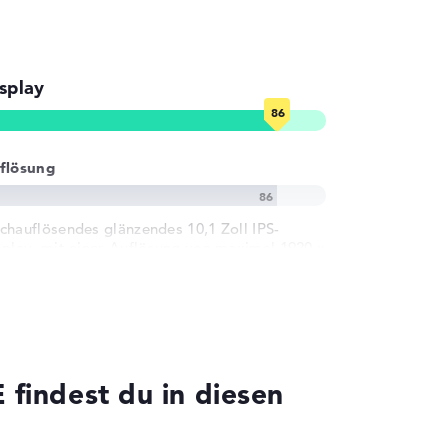
splay
flösung
chauflösendes glänzendes 10,1 Zoll IPS-
splay, mit einer Auflösung von maximal 1920 x
00
indest du in diesen