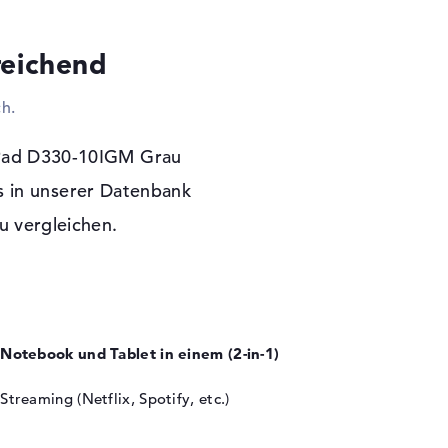
oder Gamepads sind möglich. Wenn ihr ein
-ray Discs haben wollt, könnt ihr bei diesem
reichend
ntern ist kein Laufwerk integriert.
h.
 Garantie
S zur Bereitschaft. Der Entwickler verspricht
aPad D330-10IGM Grau
eckung von 2 Jahre.
 in unserer Datenbank
u vergleichen.
Notebook und Tablet in einem (2-in-1)
Streaming (Netflix, Spotify, etc.)