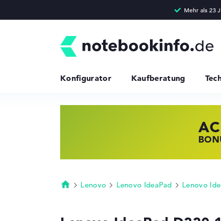
Konfigurator
Kaufberatung
Tec
AC
HP
LE
BONU
JETZ
NOTE
Lenovo
Lenovo IdeaPad
Lenovo Id
Startseite