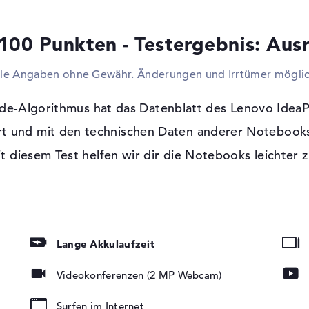
Eingabegeräte wie Touchpads, Tastaturen 
passendes Lesegerät für DVDs, CDs und Blu
100 Punkten - Testergebnis: Aus
Modell zu einer externen Variante fassen. I
lle Angaben ohne Gewähr. Änderungen und Irrtümer möglic
Windows 10 Betriebssystem und 2 Jahre
Als Software-System erscheint Windows 10 
de-Algorithmus hat das Datenblatt des Lenovo Ide
für dieses Gerät eine Bring-In Service Abd
t und mit den technischen Daten anderer Notebooks
 glänzend, LED-
it diesem Test helfen wir dir die Notebooks leichter z
tung, IPS Panel
HC, microSDXC
Lange Akkulaufzeit
Videokonferenzen (2 MP Webcam)
Surfen im Internet