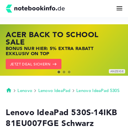
ACER BACK TO SCHOOL
HP STORE SSV DEALS
LENOVO LAPTOP DEALS
Suchen
SALE
JETZT ZUGREIFEN: NOTEBOOKS BEI HP
NOTEBOOKS BEI LENOVO JETZT
BONUS NUR HIER: 5% EXTRA RABATT
KRÄFTIG REDUZIERT
KRÄFTIG REDUZIERT
Konfigurator
EXKLUSIV ON TOP
ZU DEN HP ANGEBOTEN
LENOVO DEALS ZEIGEN
JETZT DEAL SICHERN
Kaufberatung
Technik & Wissen
Lenovo
Lenovo IdeaPad
Lenovo IdeaPad 530S
Startseite
Deals
Lenovo IdeaPad 530S-14IKB
81EU007FGE Schwarz
Merkzettel