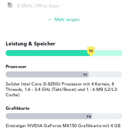
Bei der Anschaffung ist FreeDOS als Programm-
Farbe
grau, schwarz
E-Mails, Office Apps
Grundlage nativ vorinstalliert. Wenn technische
Betriebssystem / Software
Probleme nach dem Einkauf vorhanden sein sollten, seid
Surfen im Internet
ihr über die 2 Jahre Bring-In Service abgesichert.
Bereitgestelltes
FreeDOS
Betriebssystem
Herstellergarantie
Leistung & Speicher
Service & Support
2 Jahre Bring-In Service
Prozessor
Solider Intel Core i5-8250U Prozessor mit 4 Kernen, 8
Threads, 1.6 - 3.4 GHz (Takt/Boost) und 1 - 6 MB (L2/L3-
Cache)
Grafikkarte
Einsteiger NVIDIA GeForce MX150 Grafikkarte mit 4 GB