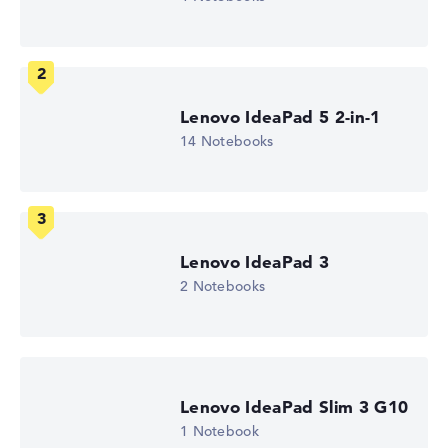
Entspiegeltes 14 Zoll IPS-Display mit solider Auflösung
von maximal 1920 x 1080
Lenovo IdeaPad 5 2-in-1
Wie wir testen und bewerten
14 Notebooks
Wir helfen dir, technische Daten von Notebooks leichter
zu vergleichen. Unser Test-Algorithmus analysiert die
Datenblätter tausender Notebooks automatisch –
basierend auf über 23 Jahren Erfahrung in der Notebook-
Kaufberatung.
Lenovo IdeaPad 3
Die Gesamtnote
setzt sich aus drei Teilbewertungen
2 Notebooks
zusammen:
Leistung & Speicher (60%):
Prozessor 40%,
Grafikkarte 30%, RAM 15%, Speicher 15%
Mobilität (20%):
Akkulaufzeit 50%, Gewicht 35%,
Lenovo IdeaPad Slim 3 G10
Höhe 15%
1 Notebook
Display (20%):
Auflösung 100%