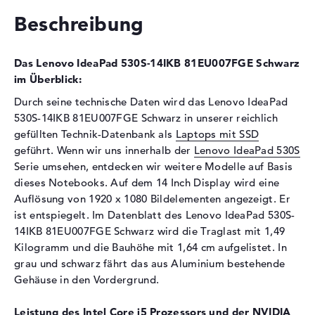
Schnittstelle
PCIe
Beschreibung
Optische Speicher
Laufwerks-Typ
ohne Laufwerk
Das Lenovo IdeaPad 530S-14IKB 81EU007FGE Schwarz
Display
im Überblick:
Durch seine technische Daten wird das Lenovo IdeaPad
Display-Typ
14" TFT
530S-14IKB 81EU007FGE Schwarz in unserer reichlich
Max. Auflösung
1920 x 1080
gefüllten Technik-Datenbank als
Laptops mit SSD
Auflösungstyp
Full-HD
geführt. Wenn wir uns innerhalb der
Lenovo IdeaPad 530S
Besonderheiten
Display, entspiegelt, LED-
Serie umsehen, entdecken wir weitere Modelle auf Basis
Hintergrundbeleuchtung, IPS
dieses Notebooks. Auf dem 14 Inch Display wird eine
Panel
Auflösung von 1920 x 1080 Bildelementen angezeigt. Er
ist entspiegelt. Im Datenblatt des Lenovo IdeaPad 530S-
Kartenleser
14IKB 81EU007FGE Schwarz wird die Traglast mit 1,49
Unterstützte Flash-
SDHC, SDXC, SD Memory
Kilogramm und die Bauhöhe mit 1,64 cm aufgelistet. In
Speicherkarten
Card, MMC
grau und schwarz fährt das aus Aluminium bestehende
Gehäuse in den Vordergrund.
Audio
Soundkarte
Hi-Definition Audio
Leistung des Intel Core i5 Prozessors und der NVIDIA