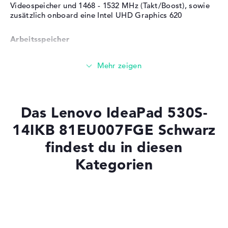
Videospeicher und 1468 - 1532 MHz (Takt/Boost), sowie
zusätzlich onboard eine Intel UHD Graphics 620
Arbeitsspeicher
Solide 8 GB Arbeitspeicher - DDR4 SDRAM - PC4-19200 -
2400 MHz
Speicher
Das Lenovo IdeaPad 530S-
14IKB 81EU007FGE Schwarz
256 GB SSD großer Speicher als Grundausstattung
findest du in diesen
Kategorien
Mobilität
Laptops mit SSD
Akkulaufzeit
Laptops mit Windows 11