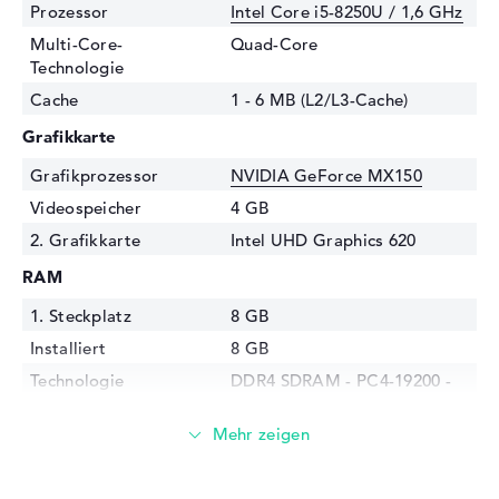
Prozessor
Intel Core i5-8250U / 1,6 GHz
Multi-Core-
Quad-Core
Technologie
Cache
1 - 6 MB (L2/L3-Cache)
Grafikkarte
Grafikprozessor
NVIDIA GeForce MX150
Videospeicher
4 GB
2. Grafikkarte
Intel UHD Graphics 620
RAM
1. Steckplatz
8 GB
Installiert
8 GB
Technologie
DDR4 SDRAM - PC4-19200 -
2400 MHz
Festplatte
Festplatte
256 GB SSD