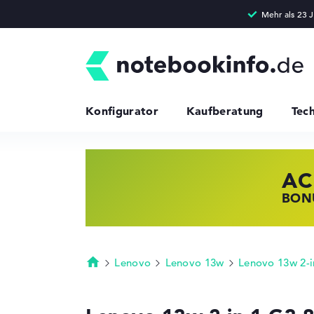
Konfigurator
Kaufberatung
Tec
AC
HP
LE
BONU
JETZ
NOTE
Lenovo
Lenovo 13w
Lenovo 13w 2-i
Startseite