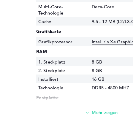
Multi-Core-
Deca-Core
Technologie
Cache
9.5 - 12 MB (L2/L3-
Grafikkarte
Grafikprozessor
Intel Iris Xe Graph
RAM
1. Steckplatz
8 GB
2. Steckplatz
8 GB
Installiert
16 GB
Technologie
DDR5 - 4800 MHZ
Festplatte
Festplatte
512 GB SSD
Schnittstelle
PCIe
Optische Speicher