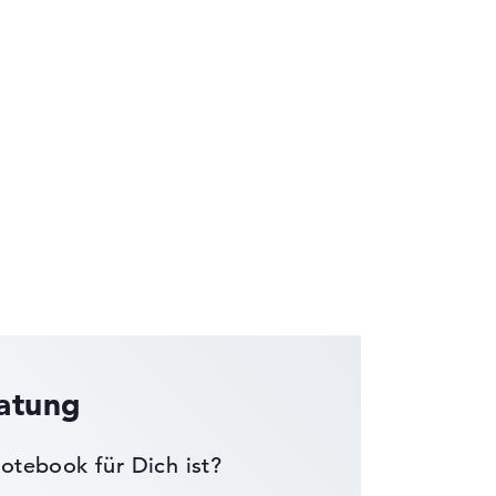
die Datenblätter tausender Notebooks
ratung
otebook für Dich ist?