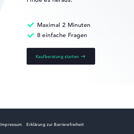
gaben. Fehlen Daten bei einzelnen Modellen, passen sich die Ge
Maximal 2 Minuten
Lenovo Yoga
turn-Service
edback
8 einfache Fragen
Kaufberatung starten
Lenovo LOQ
Lenovo ThinkBook
Impressum
Erklärung zur Barrierefreiheit