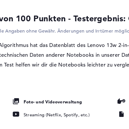
müsst ihr per Display-Kabel optionale Fe
Laptop koppeln. Dieses Produkt verfügt üb
von 100 Punkten - Testergebnis:
dafür ist der ausbleibende Freiraum und 
lle Angaben ohne Gewähr. Änderungen und Irrtümer möglic
Windows 11 Betriebssystem und 1 Jahr 
Als Betriebssystem gelangt Microsoft Win
Algorithmus hat das Datenblatt des Lenovo 13w 
euch für den Einkauf des Lenovo 13w 2-i
euch eine 1 Jahr Pick-up & Return-Service 
 technischen Daten anderer Notebooks in unserer Da
glänzend, IPS
lla Glass, 45%
 Test helfen wir dir die Notebooks leichter zu vergl
Foto- und Videoverwaltung
Streaming (Netflix, Spotify, etc.)
ad, Multi-