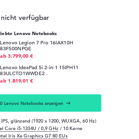
icht verfügbar
eliebte Lenovo Notebooks
Lenovo Legion 7 Pro 16IAX10H
83F500NPGE
ab 3.799,00 €
Lenovo IdeaPad 5i 2-in-1 15IPH11
83ULCTO1WWDE2
ab 1.819,01 €
0 Lenovo Notebooks anzeigen
" IPS, glänzend (1920 x 1200, WUXGA, 60 Hz)
tel Core i5-1334U / 0,9 GHz
/ 10 Kerne
ntel Iris Xe Graphics G7 80 EUs