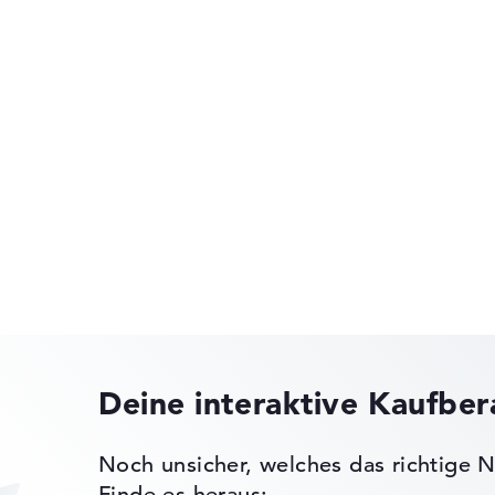
sor, Copilot,
Schlank mit 1,84 cm Höhe
lladefunktion
5 -
nen
Lenovo ThinkPad
Lenovo IdeaPad
ks leichter zu vergleichen. Unser Test-Algorithmus analysiert 
Erfahrung in der Notebook-Kaufberatung.
Deine interaktive Kaufbe
ertungen zusammen:
Lenovo Legion
, Grafikkarte 30%, RAM 15%, Speicher 15%
Noch unsicher, welches das richtige N
t 35%, Höhe 15%
 11 Home (64
Finde es heraus: