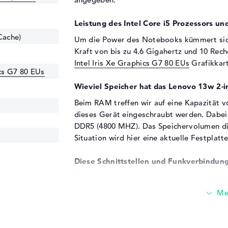
Leistung des Intel Core i5 Prozessors und
Cache)
Um die Power des Notebooks kümmert si
Kraft von bis zu 4.6 Gigahertz und 10 Rec
Intel Iris Xe Graphics G7 80 EUs
Grafikkart
ics G7 80 EUs
Wieviel Speicher hat das Lenovo 13w 
Beim RAM treffen wir auf eine Kapazität 
dieses Gerät eingeschraubt werden. Dabei 
DDR5 (4800 MHZ). Das Speichervolumen die
Situation wird hier eine aktuelle Festplatt
Diese Schnittstellen und Funkverbindung
Zu den essentiellen Schnittstellen des No
3.2 - Typ C (2x), DisplayPort über USB-C (2
Wirkung des Gerätes ist die Gelegenheit 
anzukoppeln. Auch Scanner oder weitere T
Produkt. Der integrierte Notebook-Monito