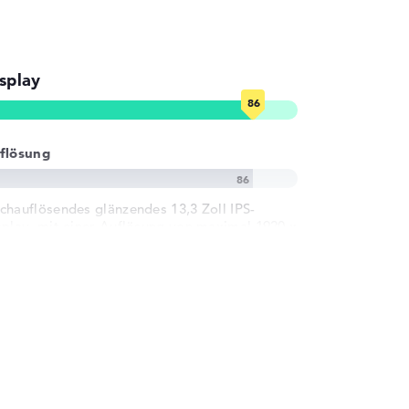
splay
flösung
chauflösendes glänzendes 13,3 Zoll IPS-
splay, mit einer Auflösung von maximal 1920 x
00 und 60 Hz