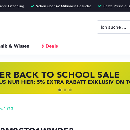
hnik & Wissen
Deals
ER BACK TO SCHOOL SALE
 STORE SSV DEALS
NOVO LAPTOP DEALS
S NUR HIER: 5% EXTRA RABATT EXKLUSIV ON 
T ZUGREIFEN: NOTEBOOKS BEI HP KRÄFTIG RED
BOOKS BEI LENOVO JETZT KRÄFTIG REDUZIERT
n-1 G3