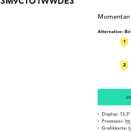
3 83M9CTO1WWDE3
Momentan n
Alternative: B
20
Display: 13,3
Prozessor:
In
Grafikkarte:
I