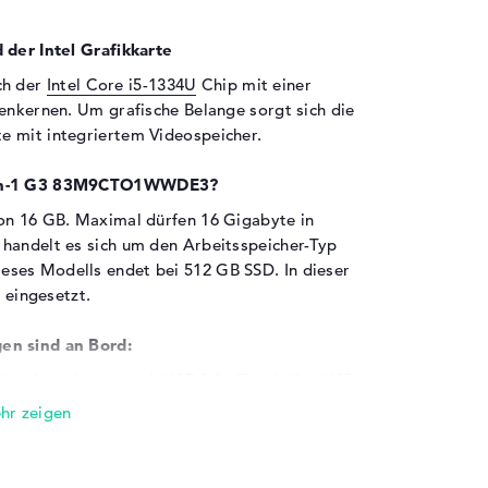
 der Intel Grafikkarte
ch der
Intel Core i5-1334U
Chip mit einer
henkernen. Um grafische Belange sorgt sich die
e mit integriertem Videospeicher.
2-in-1 G3 83M9CTO1WWDE3?
von 16 GB. Maximal dürfen 16 Gigabyte in
handelt es sich um den Arbeitsspeicher-Typ
ses Modells endet bei 512 GB SSD. In dieser
e eingesetzt.
en sind an Bord:
tebooks gehören auch USB 3.2 - Typ A (2x), USB
x) und HDMI 2.1 (1x). Ein Beispiel der hohen
USB-Archive oder externe Festplatten
ouchpads und Schreibgeräte unterstützt das
r ist euch nicht großflächig genug? Dann