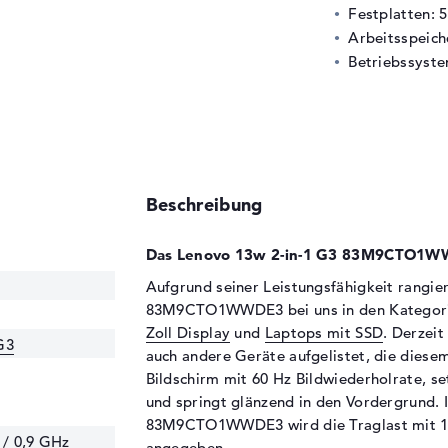
Festplatten: 
Arbeitsspeic
Betriebssyste
Beschreibung
Das Lenovo 13w 2-in-1 G3 83M9CTO1WW
Aufgrund seiner Leistungsfähigkeit rangie
83M9CTO1WWDE3 bei uns in den Kategor
Zoll Display
und
Laptops mit SSD
. Derzei
G3
auch andere Geräte aufgelistet, die diesem
Bildschirm mit 60 Hz Bildwiederholrate, se
und springt glänzend in den Vordergrund.
83M9CTO1WWDE3 wird die Traglast mit 1,4
 / 0,9 GHz
angegeben.