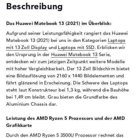
Beschreibung
Optische Speicher
Laufwerks-Typ
ohne Laufwerk
Das Huawei Matebook 13 (2021) im Überblick:
Display
Aufgrund seiner Leistungsfähigkeit rangiert das Huawei
Display-Typ
13" TFT
Matebook 13 (2021) bei uns in den Kategorien
Laptops
Max. Auflösung
2160 x 1440
mit 13 Zoll Display
und
Laptops mit SSD
. Erblicken wir
Besonderheiten
Display, glänzend, LED-
den Ursprung in der
Huawei Matebook 13
Serie,
Hintergrundbeleuchtung, IPS
entdecken wir zum jetzigen Zeitpunkt weitere Modelle
Panel
mit hoher Vergleichbarkeit. Der 13 Zoll Bildschirm bietet
eine Bildauflösung von 2160 x 1440 Bildelementen und
Audio
fährt glänzend in Erscheinung. Die Schwere des Laptops
Soundkarte
onboard
steht laut Konstrukteur bei 1,3 kg, während die Bauhöhe
bei 1,49 cm bleibt. Grau bieten die Grundfarbe des
Mikrofon
vorhanden
Aluminium Chassis dar.
Webcam
Sensorauflösung
1 MP
Leistung des AMD Ryzen 5 Prozessors und der AMD
Grafikkarte
Eingabegeräte
Durch den
AMD Ryzen 5 3500U
Prozessor rechnet das