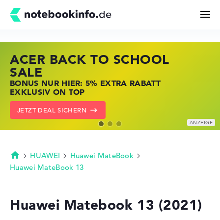
ACER BACK TO SCHOOL
HP STORE SSV DEALS
LENOVO LAPTOP DEALS
Suchen
SALE
JETZT ZUGREIFEN: NOTEBOOKS BEI HP
NOTEBOOKS BEI LENOVO JETZT
BONUS NUR HIER: 5% EXTRA RABATT
KRÄFTIG REDUZIERT
KRÄFTIG REDUZIERT
Konfigurator
EXKLUSIV ON TOP
ZU DEN HP ANGEBOTEN
LENOVO DEALS ZEIGEN
JETZT DEAL SICHERN
Kaufberatung
Technik & Wissen
HUAWEI
Huawei MateBook
Startseite
Huawei MateBook 13
Deals
Huawei Matebook 13 (2021)
Merkzettel