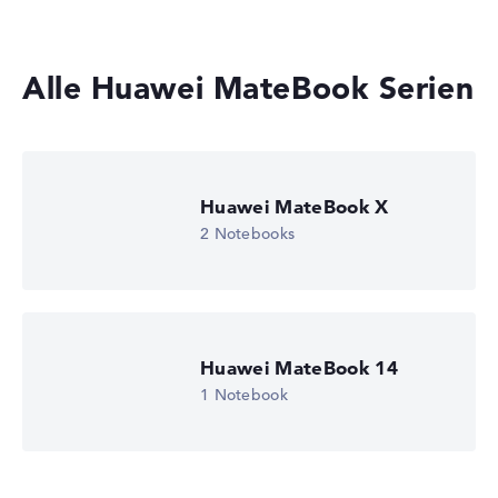
Gewicht
Alle Huawei MateBook Serien
Besonders leichte 1,3 kg
Höhe
Huawei MateBook X
Besonders dünn mit 1,49 cm Höhe
2 Notebooks
Display
Huawei MateBook 14
Auflösung
1 Notebook
Hochauflösendes glänzendes 13 Zoll IPS-Display, mit
einer Auflösung von maximal 2160 x 1440