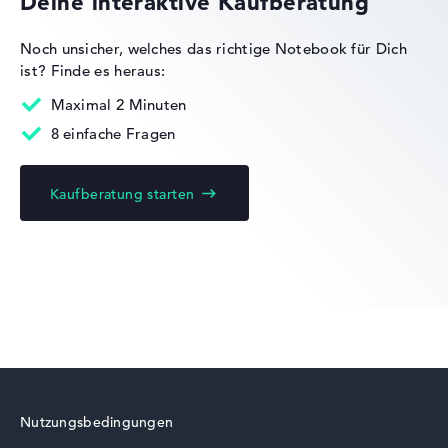
Deine interaktive Kaufberatung
Lob oder Kritik?
Wir freuen uns über dein Feedback
Noch unsicher, welches das richtige Notebook für Dich
ist?
Finde es heraus:
Maximal 2 Minuten
8 einfache Fragen
Kaufberatung starten
Nutzungsbedingungen