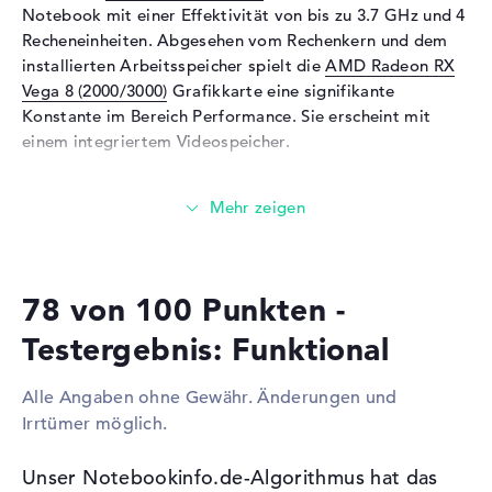
Eingabegeräte
Multi-Touch-Trackpad,
Notebook mit einer Effektivität von bis zu 3.7 GHz und 4
Tastatur
Recheneinheiten. Abgesehen vom Rechenkern und dem
Tastatur
Beleuchtet (hintergrund)
installierten Arbeitsspeicher spielt die
AMD Radeon RX
Vega 8 (2000/3000)
Grafikkarte eine signifikante
Netzwerk
Konstante im Bereich Performance. Sie erscheint mit
WLAN
802.11a, 802.11ac, 802.11b,
einem integriertem Videospeicher.
802.11g, 802.11n
Bluetooth
Bluetooth 5
Wieviel Speicher hat das Huawei Matebook 13 (2021)?
Erweiterung / Konnektivität
Beziffert mit DDR4 SDRAM (PC4-19200 - 2400 MHz)
Technologie, sind 8 GByte Arbeitsspeicher (RAM)
Schnittstellen
2 x USB 3.1 - Typ C
zugeführt. Das Unternehmen ermöglicht in diesem
Video
1 x DisplayPort über USB-C
78 von 100 Punkten -
Laptop maximal 8 Gigabyte. Außerdem zeigt das Huawei
Audio
1 x 2-in-1 Audio Jack
Matebook 13 (2021) eine 512 GB SSD Festplatte für eure
Testergebnis: Funktional
(Kopfhörer/Mikrofon)
Dateien.
Verschiedenes
Alle Angaben ohne Gewähr. Änderungen und
Diese Schnittstellen und Funkverbindungen sind an
Irrtümer möglich.
Integrierte Sicherheit
Fingerprint Reader
Bord:
Sonstiges
Hall-Sensor, HUAWEI Share,
Optionales Extras kannst du mit dem Huawei Matebook
Unser Notebookinfo.de-Algorithmus hat das
Schnellladefunktion,
13 (2021) über unterschiedliche Anschlüsse verbinden.