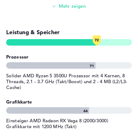
Bereitgestelltes
Surfen im Internet
Microsoft Windows 10 Home
Betriebssystem
(64 Bit)
Herstellergarantie
Leistung & Speicher
Service & Support
2 Jahre Garantie
Prozessor
Solider AMD Ryzen 5 3500U Prozessor mit 4 Kernen, 8
Threads, 2.1 - 3.7 GHz (Takt/Boost) und 2 - 4 MB (L2/L3-
Cache)
Grafikkarte
Einsteiger AMD Radeon RX Vega 8 (2000/3000)
Grafikkarte mit 1200 MHz (Takt)