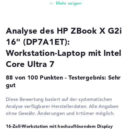
Prozessor
Intel Core Ultra 7 356H / 1,5
GHz
Multi-Core-
Hexadeca-Core
Technologie
Analyse des HP ZBook X G2i
Cache
18 MB (L3-Cache)
16" (DP7A1ET):
Grafikkarte
Workstation-Laptop mit Intel
Grafikprozessor
NVIDIA RTX PRO 2000
Blackwell
Core Ultra 7
Videospeicher
8 GB
88 von 100 Punkten - Testergebnis: Sehr
2. Grafikkarte
Intel Graphics 4 Xe3 2,45 GHz
gut
(Panther Lake)
RAM
Diese Bewertung basiert auf der systematischen
1. Steckplatz
16 GB
Analyse verfügbarer Herstellerdaten. Alle Angaben
2. Steckplatz
16 GB
ohne Gewähr. Änderungen und Irrtümer möglich.
Installiert
32 GB
16-Zoll-Workstation mit hochauflösendem Display
Technologie
DDR5 - 5600 MHZ