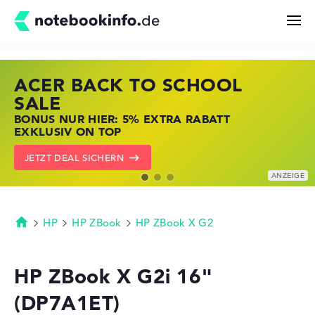
ACER BACK TO SCHOOL
HP STORE SSV DEALS
LENOVO LAPTOP DEALS
Suchen
SALE
JETZT ZUGREIFEN: NOTEBOOKS BEI HP
NOTEBOOKS BEI LENOVO JETZT
BONUS NUR HIER: 5% EXTRA RABATT
KRÄFTIG REDUZIERT
KRÄFTIG REDUZIERT
Konfigurator
EXKLUSIV ON TOP
ZU DEN HP ANGEBOTEN
LENOVO DEALS ZEIGEN
JETZT DEAL SICHERN
Kaufberatung
Technik & Wissen
HP
HP ZBook
HP ZBook X G2
Startseite
Deals
HP ZBook X G2i 16"
(DP7A1ET)
Merkzettel