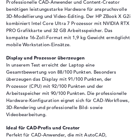
Professionelle CAD-Anwender und Content-Creator
Festplatte
benötigen leistungsstarke Hardware für anspruchsvolle
3D-Modellierung und Video-Editing. Der HP ZBook X G2i
Festplatte
1 TB SSD
kombiniert Intel Core Ultra 7 Prozessor mit NVIDIA RTX
Schnittstelle
PCIe
PRO Grafikkarte und 32 GB Arbeitsspeicher. Das
kompakte 16-Zoll-Format mit 1,9 kg Gewicht ermöglicht
Optische Speicher
mobile Workstation-Einsätze.
Laufwerks-Typ
ohne Laufwerk
Display und Prozessor überzeugen
Display
In unserem Test erreicht der Laptop eine
Display-Typ
16" TFT
Gesamtbewertung von 88/100 Punkten. Besonders
überzeugen das Display mit 91/100 Punkten, der
Max. Auflösung
2560 x 1600
Prozessor (CPU) mit 92/100 Punkten und der
Auflösungstyp
WQXGA
Arbeitsspeicher mit 90/100 Punkten. Die professionelle
Besonderheiten
Display, entspiegelt, LED-
Hardware-Konfiguration eignet sich für CAD-Workflows,
Hintergrundbeleuchtung, IPS
3D-Rendering und professionelle Bild- sowie
Panel, DCI-P3
Videobearbeitung.
Kartenleser
Ideal für CAD-Profis und Creator
Unterstützte Flash-
Kartenleser vorhanden
Perfekt für CAD-Anwender, die mit AutoCAD,
Speicherkarten