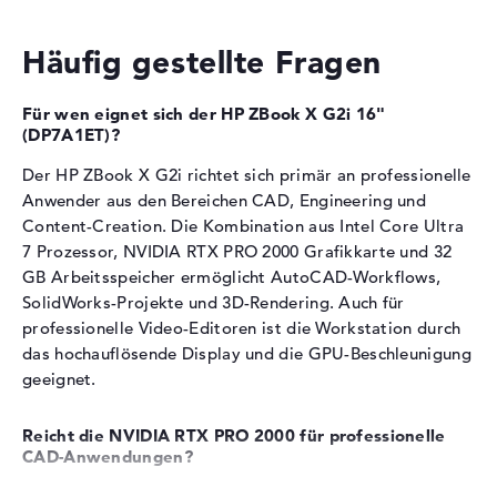
Raytracing,
Grafikberechnung.
Schnellladefunktion,
Häufig gestellte Fragen
8 GB VRAM für CAD-Anwendungen und 3D-
Temperatursensor,
Modellierung
Umgebungslichtsensor
Der Grafikchip eignet sich für professionelle
Für wen eignet sich der HP ZBook X G2i 16"
Stromversorgung
Visualisierung und Rendering
(DP7A1ET)?
Raytracing und NVIDIA DLSS beschleunigen grafische
Akku
8 Zellen
Der HP ZBook X G2i richtet sich primär an professionelle
Workflows
Kapazität
77 Wh
Anwender aus den Bereichen CAD, Engineering und
Zusätzlich integrierte Intel Graphics 4 Xe3 für
Content-Creation. Die Kombination aus Intel Core Ultra
energiesparende Aufgaben
Allgemein
7 Prozessor, NVIDIA RTX PRO 2000 Grafikkarte und 32
Breite
35,9 cm
GB Arbeitsspeicher ermöglicht AutoCAD-Workflows,
Arbeitsspeicher
SolidWorks-Projekte und 3D-Rendering. Auch für
Tiefe
25,1 cm
professionelle Video-Editoren ist die Workstation durch
Höhe
2,49 cm
Das Gerät verfügt über 32 GB DDR5-Arbeitsspeicher.
das hochauflösende Display und die GPU-Beschleunigung
Gewicht
1,9 kg
geeignet.
Speichertaktfrequenz von 5600 MHz für schnellen
Farbe / Design
Meteorsilber
Datenzugriff
Material
Aluminium
Reicht die NVIDIA RTX PRO 2000 für professionelle
2 Speichermodule mit je 16 GB ermöglichen effizientes
CAD-Anwendungen?
Multitasking
Farbe
grau
Erweiterbar auf bis zu 128 GB für besonders
Die NVIDIA RTX PRO 2000 Blackwell Grafikkarte mit 8