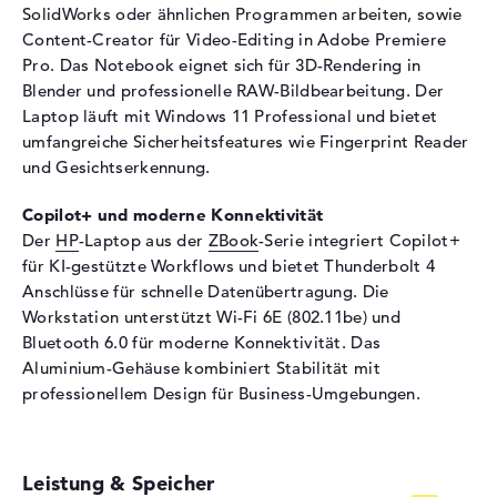
SolidWorks oder ähnlichen Programmen arbeiten, sowie
Audio
Content-Creator für Video-Editing in Adobe Premiere
Pro. Das Notebook eignet sich für 3D-Rendering in
Soundkarte
Audio by Poly Studio
Blender und professionelle RAW-Bildbearbeitung. Der
Webcam
Laptop läuft mit Windows 11 Professional und bietet
umfangreiche Sicherheitsfeatures wie Fingerprint Reader
Sensorauflösung
5 MP
und Gesichtserkennung.
Eingabegeräte
Copilot+ und moderne Konnektivität
Eingabegeräte
Multi-Touch-Trackpad,
Der
HP
-Laptop aus der
ZBook
-Serie integriert Copilot+
Tastatur
für KI-gestützte Workflows und bietet Thunderbolt 4
Tastatur
Beleuchtet (hintergrund)
Anschlüsse für schnelle Datenübertragung. Die
Netzwerk
Workstation unterstützt Wi-Fi 6E (802.11be) und
Bluetooth 6.0 für moderne Konnektivität. Das
Netzwerkkarte
Gigabit Ethernet
Aluminium-Gehäuse kombiniert Stabilität mit
(10/100/1000)
professionellem Design für Business-Umgebungen.
WLAN
802.11a, 802.11ac, 802.11ax,
802.11b, 802.11be, 802.11g,
802.11n
Leistung & Speicher
Bluetooth
Bluetooth 6.0