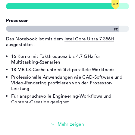
Erweiterung / Konnektivität
Schnittstellen
2 x Thunderbolt 4, 2 x USB 3.1
Prozessor
- Typ A
Video
2 x DisplayPort über
Das Notebook ist mit dem
Intel Core Ultra 7 356H
Thunderbolt 4, 1 x HDMI 2.1
ausgestattet.
Audio
1 x 2-in-1 Audio Jack
(Kopfhörer/Mikrofon)
16 Kerne mit Taktfrequenz bis 4,7 GHz für
Multitasking-Szenarien
Netzwerk
1 x Ethernet - RJ-45
18 MB L3-Cache unterstützt parallele Workloads
Sonstiges
1 x SmartCard-Lesegerät
Professionelle Anwendungen wie CAD-Software und
Verschiedenes
Video-Rendering profitieren von der Prozessor-
Leistung
Integrierte Sicherheit
Fingerprint Reader,
Für anspruchsvolle Engineering-Workflows und
Gesichtserkennung,
Content-Creation geeignet
Kensington Lock Slot,
SmartCard-Lesegerät, TPM
Grafikkarte
Embedded Security Chip 2.0
Sonstiges
Copilot+, Hall-Sensor, HP
Tamper Lock, NVIDIA DLSS,
Die
NVIDIA RTX PRO 2000 Blackwell
übernimmt die