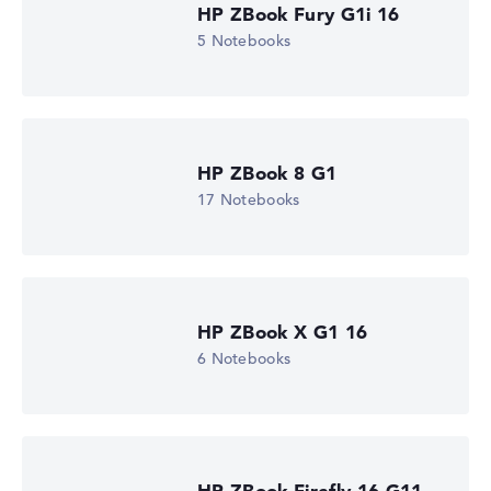
HP ZBook Fury G1i 16
Wir arbeiten mit den offiziellen Herstellerangaben.
5 Notebooks
Fehlen Daten bei einzelnen Modellen, passen sich die
Gewichtungen automatisch an.
Lob oder Kritik?
Wir freuen uns über dein Feedback
HP ZBook 8 G1
17 Notebooks
HP ZBook X G1 16
6 Notebooks
HP ZBook Firefly 16 G11