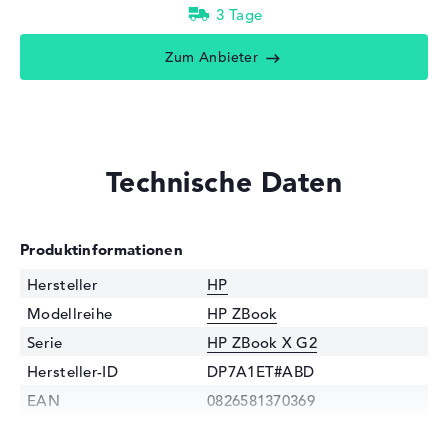
3 Tage
Zum Anbieter
Technische Daten
Produktinformationen
Hersteller
HP
Modellreihe
HP ZBook
Serie
HP ZBook X G2
Hersteller-ID
DP7A1ET#ABD
EAN
0826581370369
Prozessor