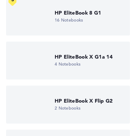
HP EliteBook 8 G1
16 Notebooks
Wie wir testen und bewerten
Wir helfen dir, technische Daten von Notebooks leichter
zu vergleichen. Unser Test-Algorithmus analysiert die
Datenblätter tausender Notebooks automatisch –
basierend auf über 23 Jahren Erfahrung in der Notebook-
HP EliteBook X G1a 14
Kaufberatung.
4 Notebooks
Die Gesamtnote
setzt sich aus drei Teilbewertungen
zusammen:
Leistung & Speicher (60%):
Prozessor 40%,
Grafikkarte 30%, RAM 15%, Speicher 15%
HP EliteBook X Flip G2
Mobilität (20%):
Akkulaufzeit 50%, Gewicht 35%,
Höhe 15%
2 Notebooks
Display (20%):
Auflösung 100%
Wir arbeiten mit den offiziellen Herstellerangaben.
Fehlen Daten bei einzelnen Modellen, passen sich die