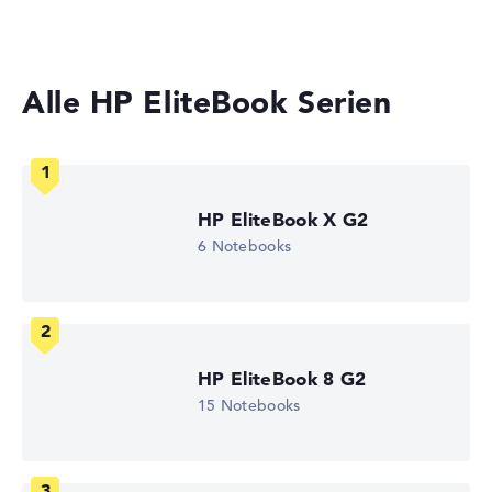
Laptops mit 13 Zoll Display
Gewicht
Alle HP EliteBook Serien
Leicht mit 1,86 kg
Höhe
HP EliteBook X G2
Sehr schlank mit 1,63 cm Höhe
6 Notebooks
Display
HP EliteBook 8 G2
Auflösung
15 Notebooks
Hochauflösendes entspiegeltes 16 Zoll IPS-Display, mit
einer Auflösung von maximal 1920 x 1200