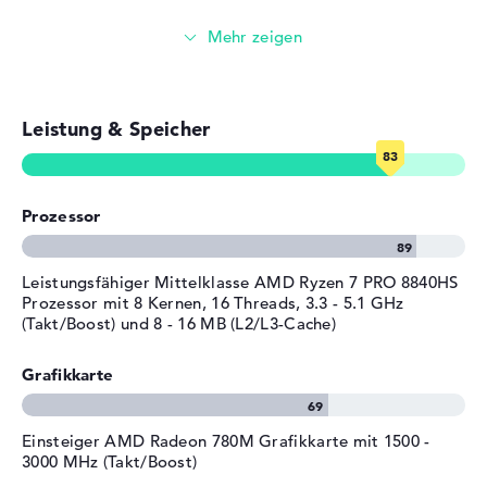
Tiefe
25,12 cm
Videokonferenzen (5 MP Webcam)
Höhe
1,63 cm
Streaming (Netflix, Spotify, etc.)
Gewicht
1,86 kg
Farbe
silber
Leistung & Speicher
E-Mails, Office Apps
Betriebssystem / Software
Surfen im Internet
Bereitgestelltes
Microsoft Windows 11
Betriebssystem
Professional (64 Bit)
Prozessor
Herstellergarantie
Leistungsfähiger Mittelklasse AMD Ryzen 7 PRO 8840HS
Service & Support
1 Jahr Garantie
Prozessor mit 8 Kernen, 16 Threads, 3.3 - 5.1 GHz
(Takt/Boost) und 8 - 16 MB (L2/L3-Cache)
Grafikkarte
Einsteiger AMD Radeon 780M Grafikkarte mit 1500 -
3000 MHz (Takt/Boost)