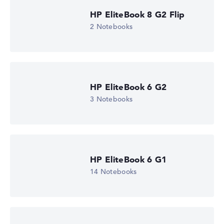
Gewichtungen automatisch an.
HP EliteBook 8 G2 Flip
2 Notebooks
Lob oder Kritik?
Wir freuen uns über dein Feedback
HP EliteBook 6 G2
3 Notebooks
HP EliteBook 6 G1
14 Notebooks