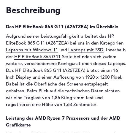
Schnittstelle
PCIe
Beschreibung
Optische Speicher
Laufwerks-Typ
ohne Laufwerk
Das HP EliteBook 865 G11 (A26TZEA) im Überblick:
Display
Aufgrund seiner Leistungsfähigkeit arbeitet das HP
EliteBook 865 G11 (A26TZEA) bei uns in den Kategorien
Display-Typ
16" TFT
Laptops mit Windows 11
und
Laptops mit SSD
. Innerhalb
Max. Auflösung
1920 x 1200
der
HP EliteBook 865 G11
Serie befinden sich zudem
Auflösungstyp
WUXGA
weitere, verschiedenene Konfigurationen dieses Laptops.
Besonderheiten
Display, entspiegelt, LED-
Das HP EliteBook 865 G11 (A26TZEA) bietet einen 16
Hintergrundbeleuchtung, IPS
Inch Display und einer Auflösung von 1920 x 1200 Pixel.
Panel, 45% NTSC
Dabei ist die Oberfläche des Screens entspiegelt
gehalten. Beim Blick auf die technischen Daten sichten
Audio
wir eine Traglast von 1,86 Kilogramm fest und
Soundkarte
Audio by Poly Studio
registrieren eine Höhe von 1,63 Zentimeter.
Webcam
Leistung des AMD Ryzen 7 Prozessors und der AMD
Sensorauflösung
5 MP
Grafikkarte
Eingabegeräte