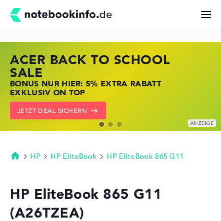
ACER BACK TO SCHOOL
HP STORE SSV DEALS
LENOVO LAPTOP DEALS
Suchen
SALE
JETZT ZUGREIFEN: NOTEBOOKS BEI HP
NOTEBOOKS BEI LENOVO JETZT
BONUS NUR HIER: 5% EXTRA RABATT
KRÄFTIG REDUZIERT
KRÄFTIG REDUZIERT
Konfigurator
EXKLUSIV ON TOP
ZU DEN HP ANGEBOTEN
LENOVO DEALS ZEIGEN
JETZT DEAL SICHERN
Kaufberatung
Technik & Wissen
HP
HP EliteBook
HP EliteBook 865 G11
Startseite
Deals
HP EliteBook 865 G11
(A26TZEA)
Merkzettel