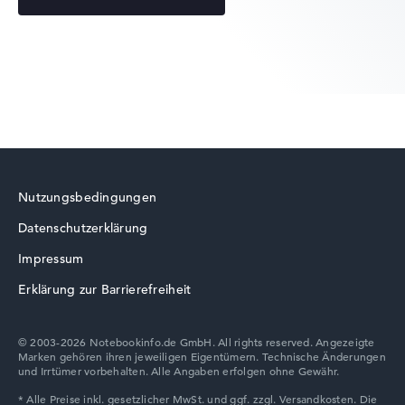
HP EliteBook
HP ZBook
Nutzungsbedingungen
Datenschutzerklärung
HP ProBook
Impressum
Erklärung zur Barrierefreiheit
© 2003-2026 Notebookinfo.de GmbH. All rights reserved. Angezeigte
Marken gehören ihren jeweiligen Eigentümern. Technische Änderungen
HP VICTUS
und Irrtümer vorbehalten. Alle Angaben erfolgen ohne Gewähr.