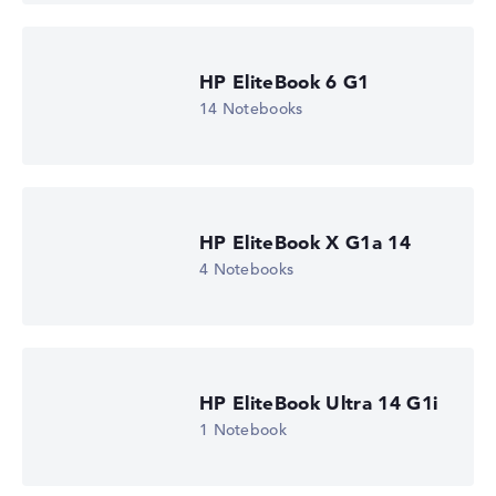
HP EliteBook 6 G1
14 Notebooks
HP EliteBook X G1a 14
4 Notebooks
HP EliteBook 8 G1i 16 (D84XWET)
1.816,71 €
HP EliteBook Ultra 14 G1i
Zum Anbieter
1 Notebook
HP Store, inkl. Versand, Händlerangabe: 09.08.26 14:45 —
Zuletzt
niedrigster Preis in 30 Tagen in unserem Preisvergleich: 1.635,04 €
Hersteller-ID