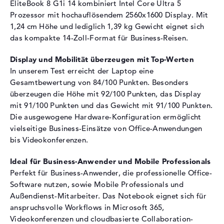
Optische Speicher
EliteBook 8 G1i 14 kombiniert Intel Core Ultra 5
Prozessor mit hochauflösendem 2560x1600 Display. Mit
Laufwerks-Typ
ohne Laufwerk
1,24 cm Höhe und lediglich 1,39 kg Gewicht eignet sich
Display
das kompakte 14-Zoll-Format für Business-Reisen.
Display-Typ
14" TFT
Display und Mobilität überzeugen mit Top-Werten
Max. Auflösung
2560 x 1600
In unserem Test erreicht der Laptop eine
Gesamtbewertung von 84/100 Punkten. Besonders
Auflösungstyp
WQXGA
überzeugen die Höhe mit 92/100 Punkten, das Display
Bildwiederholrate
120 Hz
mit 91/100 Punkten und das Gewicht mit 91/100 Punkten.
Besonderheiten
Display, entspiegelt, LED-
Die ausgewogene Hardware-Konfiguration ermöglicht
Hintergrundbeleuchtung, IPS
vielseitige Business-Einsätze von Office-Anwendungen
Panel, Adobe RGB, DCI-P3
bis Videokonferenzen.
Audio
Ideal für Business-Anwender und Mobile Professionals
Soundkarte
Audio by Poly Studio
Perfekt für Business-Anwender, die professionelle Office-
Webcam
Software nutzen, sowie Mobile Professionals und
Außendienst-Mitarbeiter. Das Notebook eignet sich für
Sensorauflösung
5 MP
anspruchsvolle Workflows in Microsoft 365,
Eingabegeräte
Videokonferenzen und cloudbasierte Collaboration-