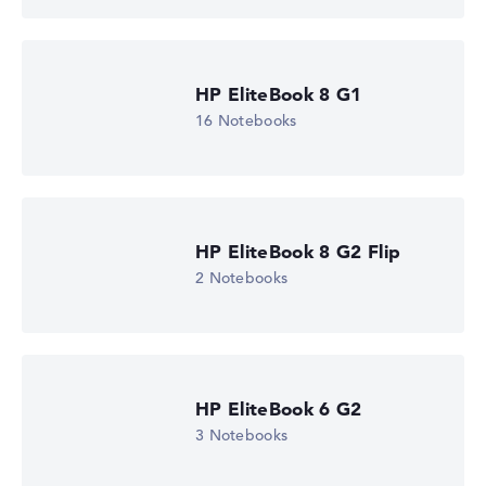
Prozessor-Cache
Gewichtungen automatisch an.
6 - 16 MB (L2/L3-Cache)
Grafikkarte
Lob oder Kritik?
Wir freuen uns über dein Feedback
AMD Radeon 760M
HP EliteBook 8 G1
Laufwerk
ohne Laufwerk
16 Notebooks
Betriebssystem
Microsoft Windows 11 Professional (64 Bit)
Notebook anzeigen
HP EliteBook 8 G2 Flip
2 Notebooks
HP EliteBook 6 G2
3 Notebooks