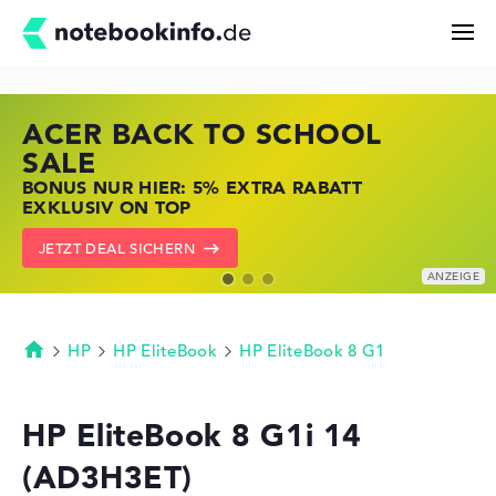
ACER BACK TO SCHOOL
HP STORE SSV DEALS
LENOVO LAPTOP DEALS
Suchen
SALE
JETZT ZUGREIFEN: NOTEBOOKS BEI HP
NOTEBOOKS BEI LENOVO JETZT
BONUS NUR HIER: 5% EXTRA RABATT
KRÄFTIG REDUZIERT
KRÄFTIG REDUZIERT
Konfigurator
EXKLUSIV ON TOP
ZU DEN HP ANGEBOTEN
LENOVO DEALS ZEIGEN
JETZT DEAL SICHERN
Kaufberatung
Technik & Wissen
HP
HP EliteBook
HP EliteBook 8 G1
Startseite
Deals
HP EliteBook 8 G1i 14
(AD3H3ET)
Merkzettel