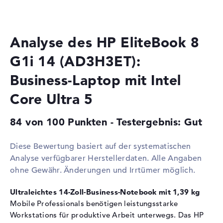
Prozessor
Intel Core Ultra 5 228V / 2,1
GHz
Multi-Core-
Octa-Core
Technologie
Analyse des HP EliteBook 8
Cache
8 MB (L3-Cache)
G1i 14 (AD3H3ET):
Grafikkarte
Business-Laptop mit Intel
Grafikprozessor
Intel Arc 130V
Core Ultra 5
RAM
1. Steckplatz
16 GB
84 von 100 Punkten - Testergebnis: Gut
2. Steckplatz
16 GB
Diese Bewertung basiert auf der systematischen
Installiert
32 GB
Analyse verfügbarer Herstellerdaten. Alle Angaben
Technologie
DDR5 - 5600 MHZ
ohne Gewähr. Änderungen und Irrtümer möglich.
Festplatte
Ultraleichtes 14-Zoll-Business-Notebook mit 1,39 kg
Festplatte
512 GB SSD
Mobile Professionals benötigen leistungsstarke
Schnittstelle
PCIe
Workstations für produktive Arbeit unterwegs. Das HP