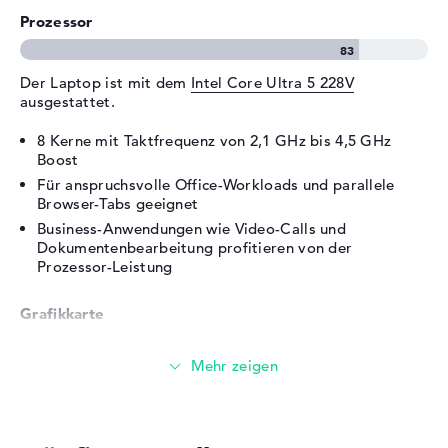
DisplayPort über USB-C, 1 x
Prozessor
HDMI 2.1
Audio
1 x 2-in-1 Audio Jack
Der Laptop ist mit dem
Intel Core Ultra 5 228V
(Kopfhörer/Mikrofon)
ausgestattet.
Verschiedenes
8 Kerne mit Taktfrequenz von 2,1 GHz bis 4,5 GHz
Integrierte Sicherheit
Fingerprint Reader,
Boost
Gesichtserkennung,
Für anspruchsvolle Office-Workloads und parallele
Kensington Lock Slot, TPM
Browser-Tabs geeignet
Embedded Security Chip 2.0
Business-Anwendungen wie Video-Calls und
Sonstiges
Copilot, Farbsensor, Hall-
Dokumentenbearbeitung profitieren von der
Sensor, HP Tamper Lock, KI-
Prozessor-Leistung
Chip, Schnellladefunktion,
Temperatursensor,
Grafikkarte
Umgebungslichtsensor
Stromversorgung
Die
Intel Arc 130V
übernimmt die Grafikberechnung.
Akku
3 Zellen Li-Ion-Polymer
Integrierter Grafikchip mit 1850 MHz Boost-
Kapazität
62 Wh
Taktfrequenz