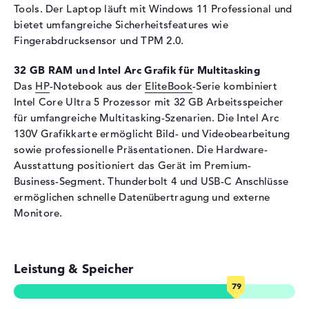
Tools. Der Laptop läuft mit Windows 11 Professional und
Eingabegeräte
Multi-Touch-Trackpad,
bietet umfangreiche Sicherheitsfeatures wie
Tastatur
Fingerabdrucksensor und TPM 2.0.
Tastatur
Beleuchtet (hintergrund),
Flüssigkeitsabweisend
32 GB RAM und Intel Arc Grafik für Multitasking
Das
HP
-Notebook aus der
EliteBook
-Serie kombiniert
Telekommunikation
Intel Core Ultra 5 Prozessor mit 32 GB Arbeitsspeicher
Modem (Mobilfunk)
5G
für umfangreiche Multitasking-Szenarien. Die Intel Arc
130V Grafikkarte ermöglicht Bild- und Videobearbeitung
Netzwerk
sowie professionelle Präsentationen. Die Hardware-
WLAN
802.11a, 802.11ac, 802.11ax,
Ausstattung positioniert das Gerät im Premium-
802.11b, 802.11be, 802.11g,
Business-Segment. Thunderbolt 4 und USB-C Anschlüsse
802.11n
ermöglichen schnelle Datenübertragung und externe
Bluetooth
Bluetooth 5.4
Monitore.
Erweiterung / Konnektivität
Schnittstellen
2 x Thunderbolt 4, 2 x USB 3.1
Leistung & Speicher
- Typ A, 1 x USB 3.2 - Typ C
Video
2 x DisplayPort über
Thunderbolt 4, 1 x