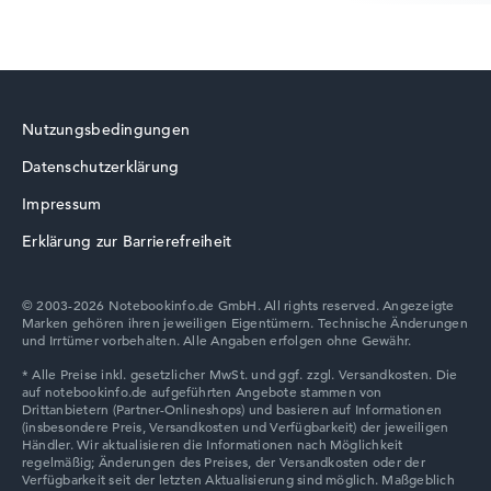
HP ZBook
Nutzungsbedingungen
Datenschutzerklärung
HP HyperX OMEN
Impressum
Erklärung zur Barrierefreiheit
© 2003-2026 Notebookinfo.de GmbH. All rights reserved. Angezeigte
Marken gehören ihren jeweiligen Eigentümern. Technische Änderungen
HP ProBook
und Irrtümer vorbehalten. Alle Angaben erfolgen ohne Gewähr.
HP EliteBook 8 G1i 14 (D9NC6ET)
1.821,69 €
Zum Anbieter
HP Store, inkl. Versand, Händlerangabe: 09.08.26 14:45 —
Zuletzt
HP Limited Edition
niedrigster Preis in 30 Tagen in unserem Preisvergleich: 1.639,52 €