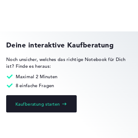
Octa-Core
Prozessor-Cache
8 MB (L3-Cache)
Grafikkarte
HP Essential
Intel Arc 130V
Laufwerk
ohne Laufwerk
Deine interaktive Kaufberatung
Betriebssystem
Microsoft Windows 11 Professional (64 Bit)
Noch unsicher, welches das richtige Notebook für Dich
Notebook anzeigen
ist?
Finde es heraus:
HP EliteBook
Maximal 2 Minuten
8 einfache Fragen
Kaufberatung starten
HP OMEN