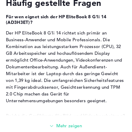
Häufig gestellte Fragen
Allgemein
Für Office-Anwendungen, Videokonferenzen und
einfache Bildbearbeitung geeignet
Breite
31,56 cm
Multi-Monitor-Setups und Präsentationen werden
Für wen eignet sich der HP EliteBook 8 G1i 14
durch die GPU unterstützt
Tiefe
22,2 cm
(AD3H3ET)?
Höhe
1,24 cm
Der HP EliteBook 8 G1i 14 richtet sich primär an
Arbeitsspeicher
Gewicht
1,39 kg
Business-Anwender und Mobile Professionals. Die
Kombination aus leistungsstarkem Prozessor (CPU), 32
Farbe / Design
Gletschersilber
Das Notebook verfügt über 32 GB DDR5-
GB Arbeitsspeicher und hochauflösendem Display
Material
Aluminium
Arbeitsspeicher.
ermöglicht Office-Anwendungen, Videokonferenzen und
Betriebssystem / Software
Dokumentenbearbeitung. Auch für Außendienst-
Speichertaktfrequenz von 5600 MHz für schnellen
Mitarbeiter ist der Laptop durch das geringe Gewicht
Bereitgestelltes
Datenzugriff
Microsoft Windows 11
von 1,39 kg ideal. Die umfangreichen Sicherheitsfeatures
Betriebssystem
Professional (64 Bit)
Mehrere parallele Programme, Browser-Tabs und
mit Fingerabdrucksensor, Gesichtserkennung und TPM
virtuelle Maschinen laufen problemlos
Herstellergarantie
2.0 Chip machen das Gerät für
Das Speichermodul eignet sich für anspruchsvolle
Unternehmensumgebungen besonders geeignet.
Business-Szenarien mit Microsoft 365 und CRM-
Service & Support
1 Jahr Garantie
Systemen
Reicht die Grafikkarte für Bild- und Videobearbeitung?
Speicher
Die verbaute Intel Arc 130V Grafikkarte (GPU) eignet