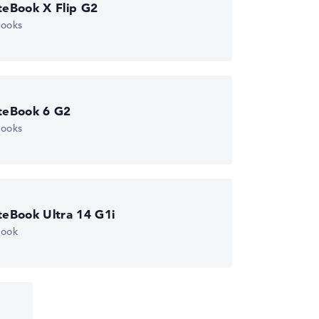
teBook X Flip G2
books
iteBook 6 G2
books
teBook Ultra 14 G1i
book