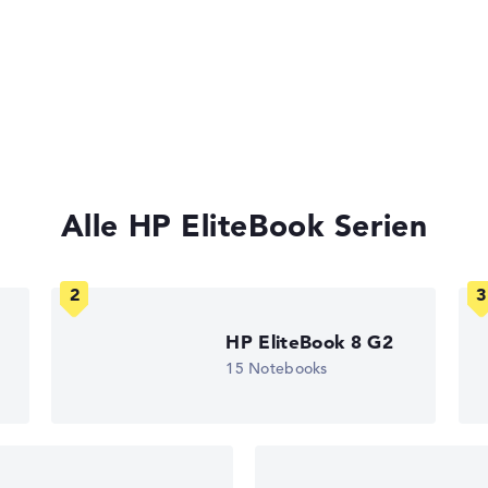
ck
n)
nsteckplatz
print Reader,
ot,
zte Tastatur,
rity Chip 2.0
Alle HP EliteBook Serien
tsprecher,
st,
,
sor
ks leichter zu vergleichen. Unser Test-Algorithmus analysiert 
Erfahrung in der Notebook-Kaufberatung.
HP EliteBook 8 G2
ertungen zusammen:
15 Notebooks
nen
, Grafikkarte 30%, RAM 15%, Speicher 15%
t 35%, Höhe 15%
gaben. Fehlen Daten bei einzelnen Modellen, passen sich die Ge