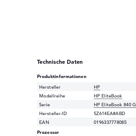
Technische Daten
Produktinformationen
Hersteller
HP
Modellreihe
HP EliteBook
Serie
HP EliteBook 840 
Hersteller-ID
5Z614EA#ABD
EAN
0196337778085
Prozessor