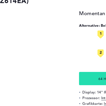
5Z614EA)
Momentan n
Alternative: B
64 H
Display: 14" I
Prozessor:
In
Grafikkarte:
I