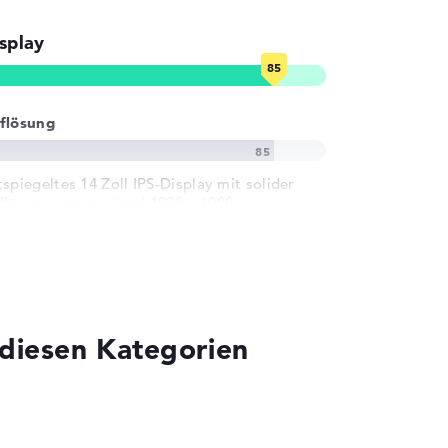
splay
flösung
tspiegeltes 14 Zoll IPS-Display mit solider
flösung von maximal 1920 x 1080
 diesen Kategorien