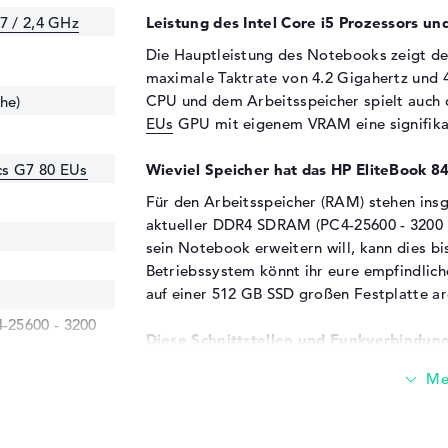
7 / 2,4 GHz
Leistung des Intel Core i5 Prozessors und
Die Hauptleistung des Notebooks zeigt d
maximale Taktrate von 4.2 Gigahertz und 
CPU und dem Arbeitsspeicher spielt auch
he)
EUs
GPU mit eigenem VRAM eine signifika
ics G7 80 EUs
Wieviel Speicher hat das HP EliteBook 
Für den Arbeitsspeicher (RAM) stehen insg
aktueller DDR4 SDRAM (PC4-25600 - 3200 
sein Notebook erweitern will, kann dies 
Betriebssystem könnt ihr eure empfindlich
auf einer 512 GB SSD großen Festplatte ar
25600 - 3200
Diese Schnittstellen und Funkverbindung
Das HP EliteBook 840 G8 (5Z614EA) zeigt ei
Gipfelpunkten gehören unter anderem Thund
DisplayPort über USB-C (2x) und HDMI 2.0b
oder die Größe mit einer weiteren Hybrid-P