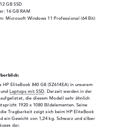
512 GB SSD
her: 16 GB RAM
m: Microsoft Windows 11 Professional (64 Bit)
berblick:
das HP EliteBook 840 G8 (5Z614EA) in unserem
und
Laptops mit SSD
. Derzeit werden in der
aufgelistet, die diesem Modell sehr ähnlich
ntspricht 1920 x 1080 Bildelementen. Seine
f die Tragbarkeit zeigt sich beim HP EliteBook
 ein Gewicht von 1,24 kg. Schwarz und silber
äuses dar.