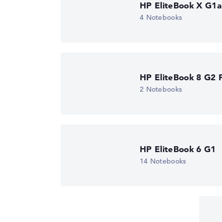
HP EliteBook X G1a
Tiefe
21,46 cm
4 Notebooks
Lob oder Kritik?
Wir freuen uns über dein Fe
Höhe
1,79 cm
Gewicht
1,24 kg
Material
Aluminium
Farbe
schwarz, silber
HP EliteBook 8 G2 F
Betriebssystem / Software
2 Notebooks
Bereitgestelltes
Microsoft Windows
Betriebssystem
Professional (64 Bit
Herstellergarantie
Service & Support
3 Jahre Garantie
HP EliteBook 6 G1
14 Notebooks