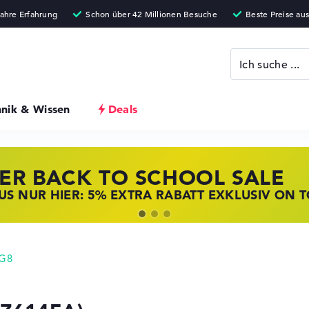
hnik & Wissen
Deals
ER BACK TO SCHOOL SALE
 STORE SSV DEALS
NOVO LAPTOP DEALS
S NUR HIER: 5% EXTRA RABATT EXKLUSIV ON 
T ZUGREIFEN: NOTEBOOKS BEI HP KRÄFTIG RED
BOOKS BEI LENOVO JETZT KRÄFTIG REDUZIERT
 G8