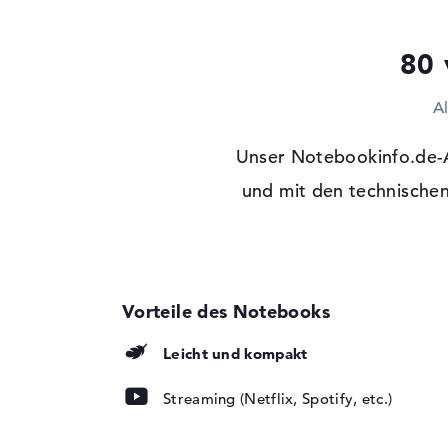
Optische Speicher
80 
Laufwerks-Typ
ohne Laufwerk
Display
A
Display-Typ
14" TFT
Unser Notebookinfo.de-A
Max. Auflösung
1920 x 1080
Auflösungstyp
und mit den technischen
Full-HD
Besonderheiten
Display, entspiegel
Hintergrundbeleuch
Panel, HP Sure Vie
Audio
Soundkarte
Audio by Bang & O
Leicht und kompakt
Mikrofon
vorhanden
Webcam
Streaming (Netflix, Spotify, etc.)
Sensorauflösung
0,9 MP