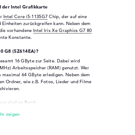
 der Intel Grafikkarte
er
Intel Core i5-1135G7
Chip, der auf eine
4 Einheiten zurückgreifen kann. Neben dem
 die vorhandene
Intel Iris Xe Graphics G7 80
nte Konstante.
840 G8 (5Z614EA)?
esamt 16 GByte zur Seite. Dabei wird
MHz) Arbeitsspeicher (RAM) genutzt. Wer
bis maximal 64 GByte erledigen. Neben dem
en Ordner, wie z.B. Fotos, Lieder und Filme
chivieren.
en sind an Bord:
ne Fülle von Schnittstellen. Zu den
erbolt 4 (2x), USB 3.1 - Typ A (2x),
 (1x). Es soll ein Digitalkamera angedockt
latte erweitert werden? Hierfür dürft ihr