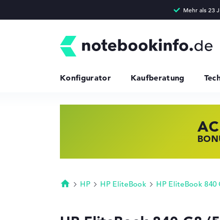
Konfigurator
Kaufberatung
Tec
AC
HP
LE
BONU
JETZ
NOTE
HP
HP EliteBook
HP EliteBook 840
Startseite