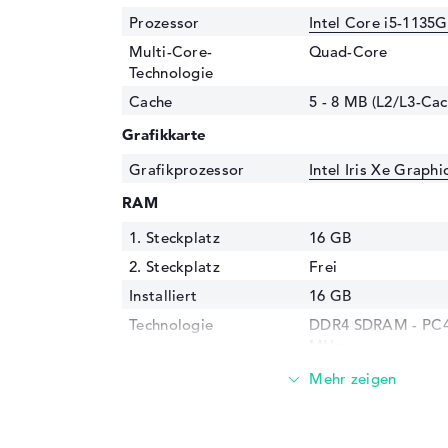
Prozessor
Intel Core i5-1135G
Multi-Core-
Quad-Core
Technologie
Cache
5 - 8 MB (L2/L3-Cac
Grafikkarte
Grafikprozessor
Intel Iris Xe Graph
RAM
1. Steckplatz
16 GB
2. Steckplatz
Frei
Installiert
16 GB
Technologie
DDR4 SDRAM - PC4-
MHz
Festplatte
Festplatte
512 GB SSD
Schnittstelle
PCIe