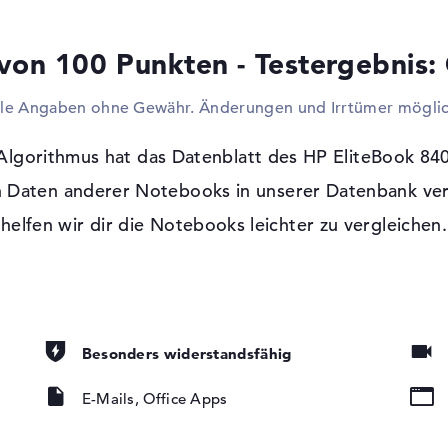
problemlos die eingebauten USB-Schnittst
Aufrüsten des Modells gebrauchen. Ihr wo
von 100 Punkten - Testergebnis:
betagten Desktop auswechseln? Dann kopp
oder HDTVs an das Modell an. Mit einem b
lle Angaben ohne Gewähr. Änderungen und Irrtümer möglic
Platz im Gehäuse einzusparen, wird in di
Windows 11 Betriebssystem und 3 Jahre
lgorithmus hat das Datenblatt des HP EliteBook 840
Mit Microsoft Windows 11 Professional (6
 Daten anderer Notebooks in unserer Datenbank ver
den Gebrauch beigelegt. Solltet ihr ein 
t, LED-
helfen wir dir die Notebooks leichter zu vergleichen.
(5Z614EA) erhalten, sollt ihr die 3 Jahre G
tung, IPS
w
lufen ICEpower
Besonders widerstandsfähig
E-Mails, Office Apps