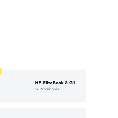
die Datenblätter tausender Notebooks
HP EliteBook 8 G1
16 Notebooks
wichtungen automatisch an.