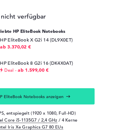
icht verfügbar
eliebte HP EliteBook Notebooks
HP EliteBook X G2i 14 (DL9X0ET)
ab 3.370,02 €
HP EliteBook 8 G2i 16 (DK4X0AT)
ab 1.599,00 €
Deal
P EliteBook Notebooks anzeigen
PS, entspiegelt (1920 x 1080, Full-HD)
tel Core i5-1135G7 / 2,4 GHz
/ 4 Kerne
ntel Iris Xe Graphics G7 80 EUs