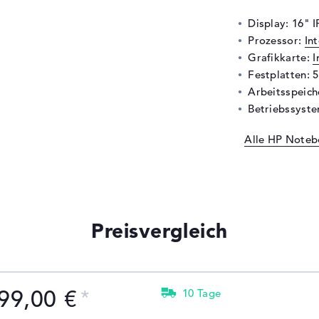
Display: 16" 
Prozessor:
In
Grafikkarte:
I
Festplatten: 
Arbeitsspeic
Betriebssyste
Alle HP Noteb
Preisvergleich
99,00 €
10 Tage