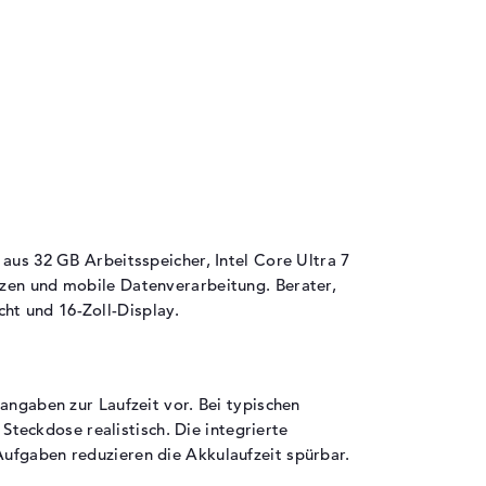
WUXGA-Auflösung mit 16:10-Seitenverhältnis
für produktives Arbeiten
HP Sure View integrierter Privacy-Filter
schützt vor seitlichen Blicken
LED-Hintergrundbeleuchtung und sRGB-
Farbraumabdeckung für farbverbindliche
Darstellung
Weitere Ausstattung
aus 32 GB Arbeitsspeicher, Intel Core Ultra 7
Das Notebook bietet umfangreiche
nzen und mobile Datenverarbeitung. Berater,
Business-Anschlüsse und
ht und 16-Zoll-Display.
Sicherheitsfeatures.
2x Thunderbolt 4, 1x USB 3.2 Typ-A, 1x
USB 3.2 Typ-C, HDMI 2.1, SmartCard-
Lesegerät
angaben zur Laufzeit vor. Bei typischen
Fingerabdrucksensor, Gesichtserkennung,
eckdose realistisch. Die integrierte
TPM 2.0, spritzwassergeschützte Tastatur
ufgaben reduzieren die Akkulaufzeit spürbar.
Audio by Poly Studio für professionelle