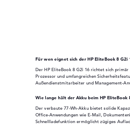
8 Kerne mit Taktfrequenz von 1,7 GHz bis 4
GHz im Boost-Modus
Für anspruchsvolle Multitasking-Szenarien
und parallele Business-Anwendungen geeig
12 MB L3-Cache unterstützt effiziente
Datenverarbeitung bei Office-Workflows
Grafikkarte
Für wen eignet sich der HP EliteBook 8 G2i
Der HP EliteBook 8 G2i 16 richtet sich primär
Die
Intel Graphics 4 Xe3 2.5 GHz
übernimmt d
Prozessor und umfangreichen Sicherheitsfeatu
Grafikberechnung.
Außendienstmitarbeiter und Management-Anwen
Integrierter Grafikchip mit 2500 MHz Boost
Taktfrequenz
Wie lange hält der Akku beim HP EliteBook 
Für Office-Anwendungen, Videokonferenze
und einfache Bildbearbeitung ausreichend
Der verbaute 77-Wh-Akku bietet solide Kapazit
Nicht für Gaming oder intensive 3D-
Office-Anwendungen wie E-Mail, Dokumentenbe
Modellierung konzipiert
Schnellladefunktion ermöglicht zügiges Aufla