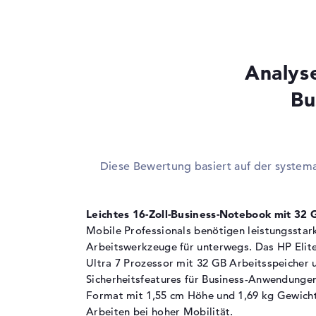
Prozessor
Intel Core Ultra 7 
Multi-Core-
Octa-Core
Technologie
Analys
Cache
12 MB (L3-Cache)
Grafikkarte
Bu
Grafikprozessor
Intel Graphics 4 Xe
RAM
1. Steckplatz
32 GB
Diese Bewertung basiert auf der system
Installiert
32 GB
Technologie
LPDDR5X - 8533 M
Leichtes 16-Zoll-Business-Notebook mit 32
Festplatte
Mobile Professionals benötigen leistungsstar
Arbeitswerkzeuge für unterwegs. Das HP Elit
Festplatte
512 GB SSD
Ultra 7 Prozessor mit 32 GB Arbeitsspeicher
Schnittstelle
PCIe
Sicherheitsfeatures für Business-Anwendungen
Format mit 1,55 cm Höhe und 1,69 kg Gewich
Optische Speicher
Arbeiten bei hoher Mobilität.