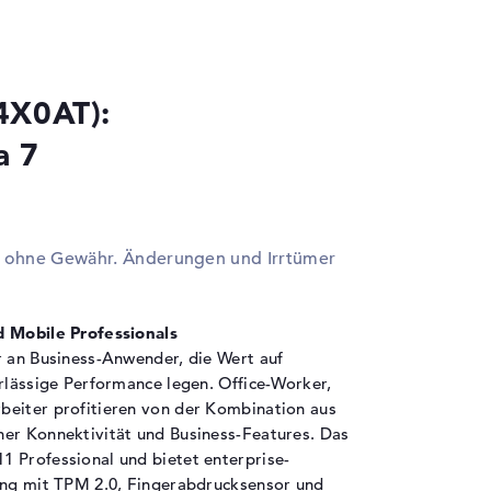
 DisplayPort über Thunderbolt 4, 1 x
splayPort über USB-C, 1 x HDMI 2.1
 2-in-1 Audio Jack (Kopfhörer/Mikrofon)
x SmartCard-Lesegerät
4X0AT):
a 7
ngerprint Reader, Gesichtserkennung,
nsington Lock Slot, spritzwassergeschützte
statur, TPM Embedded Security Chip 2.0
ilot, Hall-Sensor, HP Tamper Lock, KI-Chip,
en ohne Gewähr. Änderungen und Irrtümer
hnellladefunktion, Temperatursensor
d Mobile Professionals
Zellen Lithium Polymer
r an Business-Anwender, die Wert auf
 Wh
erlässige Performance legen. Office-Worker,
beiter profitieren von der Kombination aus
her Konnektivität und Business-Features. Das
,9 cm
 Professional und bietet enterprise-
 cm
tung mit TPM 2.0, Fingerabdrucksensor und