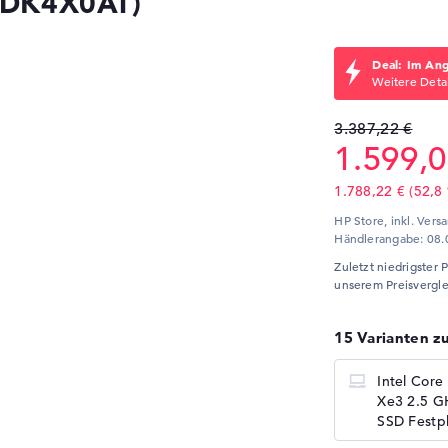
 (DK4X0AT)
Deal: Im An
Weitere Deta
3.387,22 €
1.599,0
1.788,22 € (52,
HP Store, inkl. Vers
Händlerangabe:
08.
Zuletzt niedrigster 
unserem Preisvergle
15 Varianten z
Intel Core 
Xe3 2.5 G
SSD Festpla