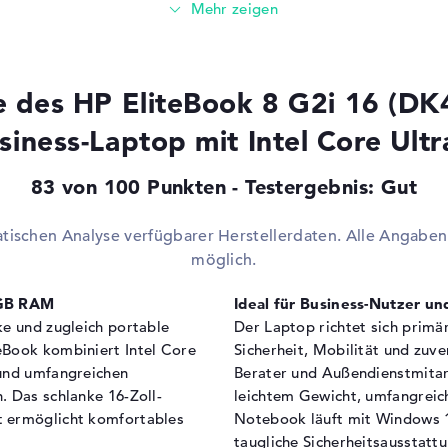
Video
2 x
355 / 1,7 GHz
Di
Audio
1 x
Sonstiges
1 
e des HP EliteBook 8 G2i 16 (DK
Verschiedenes
siness-Laptop mit Intel Core Ultr
Integrierte Sicherheit
Fi
3 2.5 GHz (Panther Lake)
Ke
83 von 100 Punkten - Testergebnis: Gut
Ta
Sonstiges
Cop
atischen Analyse verfügbarer Herstellerdaten. Alle Angab
Sc
möglich.
Stromversorgung
HZ
 GB RAM
Ideal für Business-Nutzer un
Akku
8 
ke und zugleich portable
Der Laptop richtet sich primä
Kapazität
77
eBook kombiniert Intel Core
Sicherheit, Mobilität und zuv
Allgemein
 und umfangreichen
Berater und Außendienstmitar
. Das schlanke 16-Zoll-
leichtem Gewicht, umfangreic
Breite
35
t ermöglicht komfortables
Notebook läuft mit Windows 11
Tiefe
25
taugliche Sicherheitsausstat