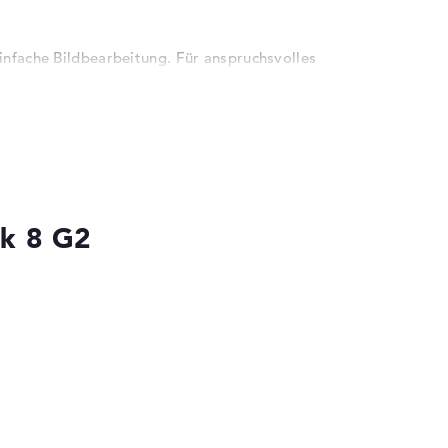
Videokonferenz-Qualität
Wi-Fi 6E (802.11be) und Bluetooth 6.0 für
moderne Konnektivität
infache Bildbearbeitung. Für anspruchsvolles
effizienten Energieverwaltung und
en sich über Thunderbolt 4 und HDMI 2.1
rabdrucksensor und Gesichtserkennung für
ok 8 G2
spritzwassergeschützte Tastatur und HP Tamper
rheitskonzept für Business-Umgebungen.
e 16-Zoll-Format bietet ausreichend
king-Lösungen im Büro. Die
 zuverlässige Verbindungen in modernen