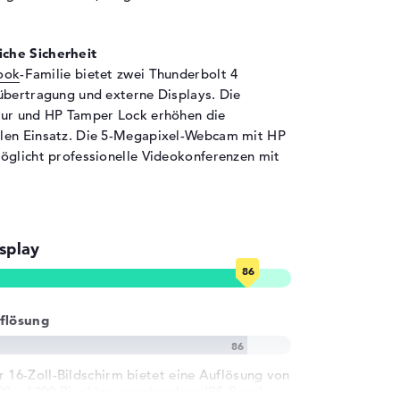
55 cm
9 kg
che Sicherheit
tschersilber
ook
-Familie bietet zwei Thunderbolt 4
ber
übertragung und externe Displays. Die
tur und HP Tamper Lock erhöhen die
len Einsatz. Die 5-Megapixel-Webcam mit HP
rosoft Windows 11 Professional (64 Bit)
öglicht professionelle Videokonferenzen mit
ahr Garantie
splay
flösung
r 16-Zoll-Bildschirm bietet eine Auflösung von
20 x 1200 Pixel im entspiegelten IPS-Panel.