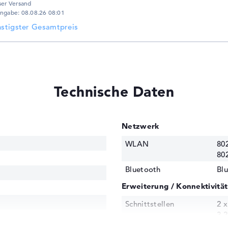
ser Versand
ngabe: 08.08.26 08:01
stigster Gesamtpreis
Technische Daten
Netzwerk
WLAN
802
80
Bluetooth
Blu
Erweiterung / Konnektivität
Schnittstellen
2 x
3.2