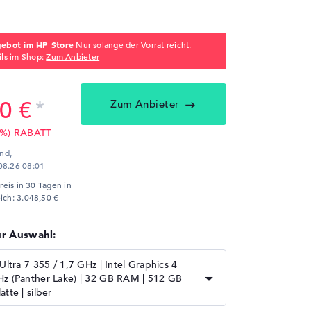
gebot im HP Store
Nur solange der Vorrat reicht.
ils im Shop:
Zum Anbieter
0 €
Zum Anbieter
8 %) RABATT
and,
08.26 08:01
Preis in 30 Tagen in
ich: 3.048,50 €
ur Auswahl:
Ultra 7 355 / 1,7 GHz | Intel Graphics 4
Hz (Panther Lake) | 32 GB RAM | 512 GB
tte | silber