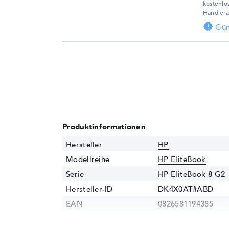
kostenlo
Händlera
Gün
Produktinformationen
Hersteller
HP
Modellreihe
HP EliteBook
Serie
HP EliteBook 8 G2
Hersteller-ID
DK4X0AT#ABD
EAN
0826581194385
Prozessor