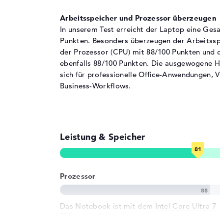
Laufwerks-Typ
ohne Laufwerk
Arbeitsspeicher und Prozessor überzeugen
Display
In unserem Test erreicht der Laptop eine Ge
Display-Typ
16" TFT
Punkten. Besonders überzeugen der Arbeitssp
der Prozessor (CPU) mit 88/100 Punkten und 
Max. Auflösung
1920 x 1200
ebenfalls 88/100 Punkten. Die ausgewogene H
Auflösungstyp
WUXGA
sich für professionelle Office-Anwendungen,
Besonderheiten
Display, entspiegel
Business-Workflows.
Hintergrundbeleuch
View, sRGB
Audio
Soundkarte
Audio by Poly Stud
Leistung & Speicher
Webcam
Sensorauflösung
5 MP
Prozessor
Eingabegeräte
Eingabegeräte
Multi-Touch-Trackp
Das Notebook ist mit dem
Intel Core Ultra 7
355
Tastatur
ausgestattet.
Beleuchtet (hinterg