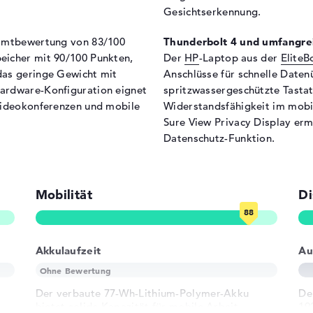
Gesichtserkennung.
Höhe
1,
Gewicht
1,6
samtbewertung von 83/100
Thunderbolt 4 und umfangrei
Farbe / Design
Gle
eicher mit 90/100 Punkten,
Der
HP
-Laptop aus der
EliteB
Farbe
sil
das geringe Gewicht mit
Anschlüsse für schnelle Daten
ardware-Konfiguration eignet
spritzwassergeschützte Tasta
Betriebssystem / Software
 Videokonferenzen und mobile
Widerstandsfähigkeit im mobi
t, LED-
Bereitgestelltes
Mic
Sure View Privacy Display erm
tung, IPS Panel, HP Sure
Betriebssystem
Datenschutz-Funktion.
Herstellergarantie
Service & Support
1 J
io
Mobilität
Di
Akkulaufzeit
Au
ad, Tastatur
Der verbaute 77-Wh-Lithium-Polymer-Akku
De
rund), Flüssigkeitsabweisend
bietet solide Kapazität für mobile Arbeit.
19