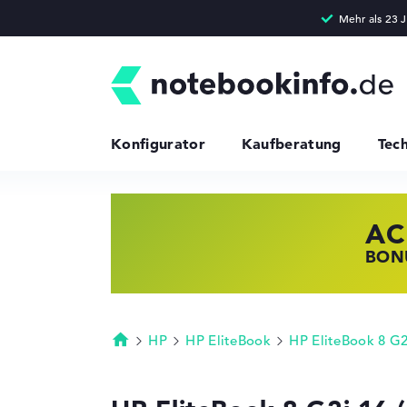
Konfigurator
Kaufberatung
Tec
AC
HP
LE
BONU
JETZ
NOTE
HP
HP EliteBook
HP EliteBook 8 G
Startseite