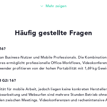
,7
Keine konkreten Herstellerangaben zur
Laufzeit verfügbar
Schnellladefunktion ermöglicht zügiges
net
Aufladen zwischen Meetings
Für typische Business-Anwendungen und
Häufig gestellte Fragen
Office-Nutzung ausgelegt
Gewicht
 16?
 an Business-Nutzer und Mobile Professionals. Die Kombination 
ie
Das Notebook wiegt 1,69 kg.
res ermöglicht professionelle Office-Workflows, Videokonfere
Für regelmäßigen Transport im Rucksack oder
der profitieren von der hohen Portabilität mit 1,69 kg Gewic
-
in der Aktentasche sehr gut geeignet
Pendler und Außendienstmitarbeiter
8 G2i 16?
n
profitieren von der hohen Portabilität
Das geringe Gewicht erleichtert längere
ät für mobile Arbeit, jedoch liegen keine konkreten Hersteller
Arbeitssitzungen auf dem Schoß
arbeitung und Websurfen sind mehrere Stunden Betrieb ohne St
den zwischen Meetings. Videokonferenzen und rechenintensive A
Abmessungen