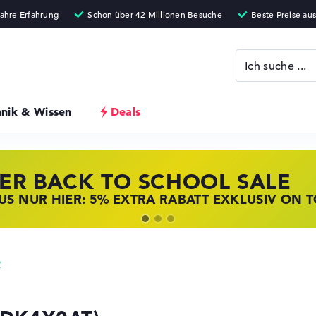
hnik & Wissen
Deals
ER BACK TO SCHOOL SALE
 STORE SSV DEALS
NOVO LAPTOP DEALS
S NUR HIER: 5% EXTRA RABATT EXKLUSIV ON 
T ZUGREIFEN: NOTEBOOKS BEI HP KRÄFTIG RED
BOOKS BEI LENOVO JETZT KRÄFTIG REDUZIERT
2