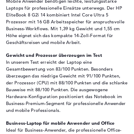
Mobile Anwender benötigen leichte, leistungsstarke
Optische Speicher
Laptops für professionelle Einsätze unterwegs. Der HP
EliteBook 8 G2i 14 kombiniert Intel Core Ultra 5
Laufwerks-Typ
ohne Laufwerk
Prozessor mit 16 GB Arbeitsspeicher für anspruchsvolle
Display
Business-Workflows. Mit 1,39 kg Gewicht und 1,55 cm
Höhe eignet sich das kompakte 14-Zoll-Format für
Display-Typ
14" TFT
Geschäftsreisen und mobile Arbeit.
Max. Auflösung
1920 x 1200
Auflösungstyp
WUXGA
Gewicht und Prozessor überzeugen im Test
In unserem Test erreicht der Laptop eine
Besonderheiten
Display, entspiegelt, LED-
Hintergrundbeleuchtung, IPS
Gesamtbewertung von 83/100 Punkten. Besonders
Panel, sRGB
überzeugen das niedrige Gewicht mit 91/100 Punkten,
der Prozessor (CPU) mit 88/100 Punkten und die schlanke
Audio
Bauweise mit 88/100 Punkten. Die ausgewogene
Soundkarte
Audio by Poly Studio
Hardware-Konfiguration positioniert das Notebook im
Business-Premium-Segment für professionelle Anwender
Webcam
und mobile Professionals.
Sensorauflösung
5 MP
Business-Laptop für mobile Anwender und Office
Eingabegeräte
Ideal für Business-Anwender, die professionelle Office-