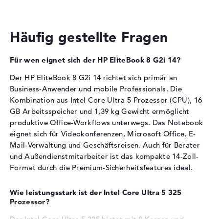
Tiefe
22,2 cm
Grafikberechnung.
Höhe
1,55 cm
Der Grafikchip mit 2450 MHz Boost-Taktfrequenz
Gewicht
1,39 kg
Häufig gestellte Fragen
eignet sich für Office-Anwendungen
Einfache Bild- und Videobearbeitung sowie Foto-
Farbe / Design
Gletschersilber
Verwaltung sind möglich
Für wen eignet sich der HP EliteBook 8 G2i 14?
Material
Aluminium
Streaming-Dienste wie Netflix und Multimedia-Inhalte
Farbe
silber
laufen problemlos
Der HP EliteBook 8 G2i 14 richtet sich primär an
Business-Anwender und mobile Professionals. Die
Betriebssystem / Software
Arbeitsspeicher
Kombination aus Intel Core Ultra 5 Prozessor (CPU), 16
Bereitgestelltes
Microsoft Windows 11
GB Arbeitsspeicher und 1,39 kg Gewicht ermöglicht
Betriebssystem
Professional (64 Bit)
produktive Office-Workflows unterwegs. Das Notebook
Das Notebook verfügt über 16 GB LPDDR5X-
eignet sich für Videokonferenzen, Microsoft Office, E-
Herstellergarantie
Arbeitsspeicher.
Mail-Verwaltung und Geschäftsreisen. Auch für Berater
Service & Support
1 Jahr Garantie
und Außendienstmitarbeiter ist das kompakte 14-Zoll-
Speichertaktfrequenz von 8533 MHz für schnellen
Format durch die Premium-Sicherheitsfeatures ideal.
Datenzugriff
Mehrere parallele Office-Programme und Browser-
Tabs laufen flüssig
Wie leistungsstark ist der Intel Core Ultra 5 325
Das Speichermodul eignet sich für Videokonferenzen
Prozessor?
mit Bildschirmfreigabe und produktive Workflows