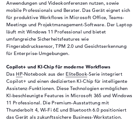
Eingabegeräte
Multi-Touch-Trackpad,
Anwendungen und Videokonferenzen nutzen, sowie
Tastatur
mobile Professionals und Berater. Das Gerät eignet sich
für produktive Workflows in Microsoft Office, Teams-
Tastatur
Beleuchtet (hintergrund),
Flüssigkeitsabweisend
Meetings und Projektmanagement-Software. Der Laptop
läuft mit Windows 11 Professional und bietet
Netzwerk
umfangreiche Sicherheitsfeatures wie
WLAN
802.11a, 802.11ac, 802.11ax,
Fingerabdrucksensor, TPM 2.0 und Gesichtserkennung
802.11b, 802.11be, 802.11g,
für Enterprise-Umgebungen.
802.11n
Copilot+ und KI-Chip für moderne Workflows
Bluetooth
Bluetooth 6.0
Das
HP
-Notebook aus der
EliteBook
-Serie integriert
Erweiterung / Konnektivität
Copilot+ und einen dedizierten KI-Chip für intelligente
Assistenz-Funktionen. Diese Technologien ermöglichen
Schnittstellen
2 x Thunderbolt 4, 1 x USB 3.2
- Typ A, 1 x USB 3.2 - Typ C
KI-beschleunigte Features in Microsoft 365 und Windows
11 Professional. Die Premium-Ausstattung mit
Video
2 x DisplayPort über
Thunderbolt 4, Wi-Fi 6E und Bluetooth 6.0 positioniert
Thunderbolt 4, 1 x
das Gerät als zukunftssichere Business-Workstation.
DisplayPort über USB-C, 1 x
HDMI 2.1
Audio
1 x 2-in-1 Audio Jack
(Kopfhörer/Mikrofon)