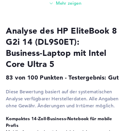
Prozessor
Intel Core Ultra 5 325 / 1,6
GHz
Multi-Core-
Octa-Core
Technologie
Analyse des HP EliteBook 8
Cache
12 MB (L3-Cache)
G2i 14 (DL9S0ET):
Grafikkarte
Business-Laptop mit Intel
Grafikprozessor
Intel Graphics 4 Xe3 2.45 GHz
(Panther Lake)
Core Ultra 5
RAM
83 von 100 Punkten - Testergebnis: Gut
1. Steckplatz
16 GB
Installiert
16 GB
Diese Bewertung basiert auf der systematischen
Technologie
LPDDR5X - 8533 MHZ
Analyse verfügbarer Herstellerdaten. Alle Angaben
ohne Gewähr. Änderungen und Irrtümer möglich.
Festplatte
Festplatte
512 GB SSD
Kompaktes 14-Zoll-Business-Notebook für mobile
Profis
Schnittstelle
PCIe