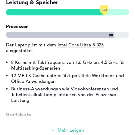
Leistung & Speicher
Verschiedenes
Integrierte Sicherheit
Fingerprint Reader,
Prozessor
Gesichtserkennung,
Kensington Lock Slot,
spritzwassergeschützte
Der Laptop ist mit dem
Intel Core Ultra 5 325
Tastatur, TPM Embedded
ausgestattet.
Security Chip 2.0
Sonstiges
Copilot+, Hall-Sensor, HP
8 Kerne mit Taktfrequenz von 1,6 GHz bis 4,5 GHz für
Tamper Lock, KI-Chip,
Multitasking-Szenarien
Schnellladefunktion,
12 MB L3-Cache unterstützt parallele Workloads und
Temperatursensor
Office-Anwendungen
Business-Anwendungen wie Videokonferenzen und
Stromversorgung
Tabellenkalkulation profitieren von der Prozessor-
Akku
3 Zellen Li-Ion-Polymer
Leistung
Kapazität
68 Wh
Grafikkarte
Allgemein
Breite
31,56 cm
Die
Intel Graphics 4 Xe3 2.45 GHz
übernimmt die