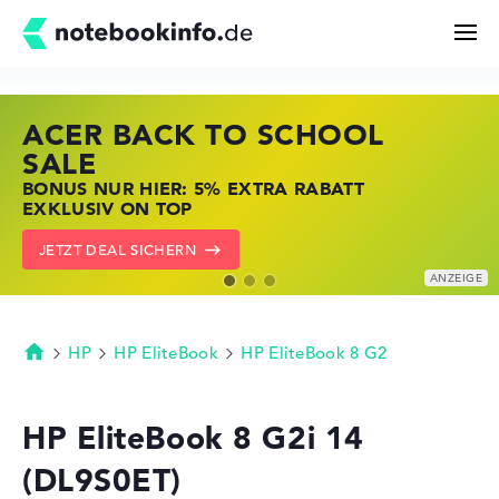
ACER BACK TO SCHOOL
HP STORE SSV DEALS
LENOVO LAPTOP DEALS
Suchen
SALE
JETZT ZUGREIFEN: NOTEBOOKS BEI HP
NOTEBOOKS BEI LENOVO JETZT
BONUS NUR HIER: 5% EXTRA RABATT
KRÄFTIG REDUZIERT
KRÄFTIG REDUZIERT
Konfigurator
EXKLUSIV ON TOP
ZU DEN HP ANGEBOTEN
LENOVO DEALS ZEIGEN
JETZT DEAL SICHERN
Kaufberatung
Technik & Wissen
HP
HP EliteBook
HP EliteBook 8 G2
Startseite
Deals
HP EliteBook 8 G2i 14
(DL9S0ET)
Merkzettel