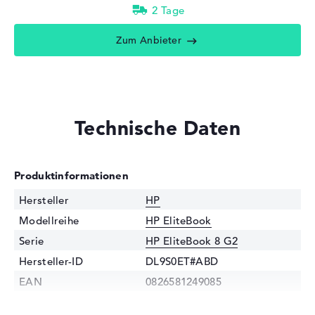
2 Tage
Zum Anbieter
Technische Daten
Produktinformationen
Hersteller
HP
Modellreihe
HP EliteBook
Serie
HP EliteBook 8 G2
Hersteller-ID
DL9S0ET#ABD
EAN
0826581249085
Prozessor