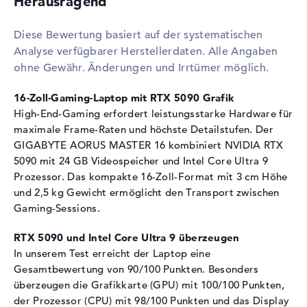
Herausragend
1. Steckplatz
16 GB
Diese Bewertung basiert auf der systematischen
2. Steckplatz
16 GB
Analyse verfügbarer Herstellerdaten. Alle Angaben
Installiert
32 GB
ohne Gewähr. Änderungen und Irrtümer möglich.
Technologie
DDR5 - 5600 MHZ
16-Zoll-Gaming-Laptop mit RTX 5090 Grafik
Festplatte
High-End-Gaming erfordert leistungsstarke Hardware für
Festplatte
1 TB SSD
maximale Frame-Raten und höchste Detailstufen. Der
GIGABYTE AORUS MASTER 16 kombiniert NVIDIA RTX
Schnittstelle
PCIe
5090 mit 24 GB Videospeicher und Intel Core Ultra 9
2. Festplatte
1 TB SSD
Prozessor. Das kompakte 16-Zoll-Format mit 3 cm Höhe
Schnittstelle (2.
PCIe
und 2,5 kg Gewicht ermöglicht den Transport zwischen
Festplatte)
Gaming-Sessions.
Optische Speicher
RTX 5090 und Intel Core Ultra 9 überzeugen
Laufwerks-Typ
ohne Laufwerk
In unserem Test erreicht der Laptop eine
Gesamtbewertung von 90/100 Punkten. Besonders
Display
überzeugen die Grafikkarte (GPU) mit 100/100 Punkten,
Display-Typ
16" TFT
der Prozessor (CPU) mit 98/100 Punkten und das Display