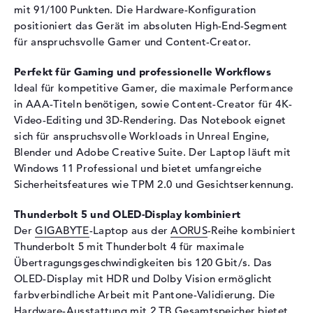
Max. Auflösung
2560 x 1600
mit 91/100 Punkten. Die Hardware-Konfiguration
positioniert das Gerät im absoluten High-End-Segment
Auflösungstyp
WQXGA
für anspruchsvolle Gamer und Content-Creator.
Bildwiederholrate
240 Hz
Besonderheiten
Display, glänzend, OLED-
Perfekt für Gaming und professionelle Workflows
Display, NVIDIA G-SYNC,
Ideal für kompetitive Gamer, die maximale Performance
HDR, Dolby Vision, True
in AAA-Titeln benötigen, sowie Content-Creator für 4K-
Black, Pantone validiert, DCI-
Video-Editing und 3D-Rendering. Das Notebook eignet
P3
sich für anspruchsvolle Workloads in Unreal Engine,
Kartenleser
Blender und Adobe Creative Suite. Der Laptop läuft mit
Windows 11 Professional und bietet umfangreiche
Unterstützte Flash-
microSD
Sicherheitsfeatures wie TPM 2.0 und Gesichtserkennung.
Speicherkarten
Audio
Thunderbolt 5 und OLED-Display kombiniert
Der
GIGABYTE
-Laptop aus der
AORUS
-Reihe kombiniert
Soundkarte
Dolby Atmos
Thunderbolt 5 mit Thunderbolt 4 für maximale
Webcam
Übertragungsgeschwindigkeiten bis 120 Gbit/s. Das
OLED-Display mit HDR und Dolby Vision ermöglicht
Sensorauflösung
2 MP
farbverbindliche Arbeit mit Pantone-Validierung. Die
Eingabegeräte
Hardware-Ausstattung mit 2 TB Gesamtspeicher bietet