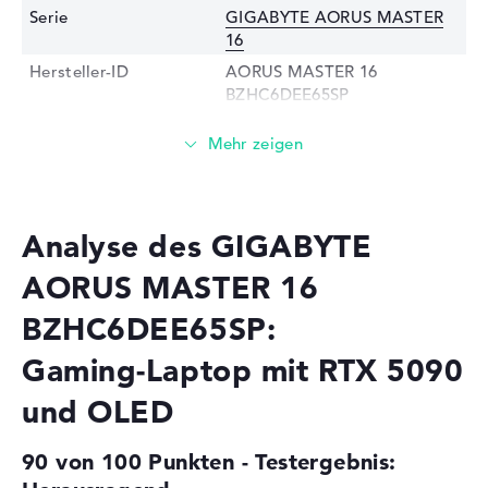
Serie
GIGABYTE AORUS MASTER
16
Hersteller-ID
AORUS MASTER 16
BZHC6DEE65SP
EAN
4719331762445
Prozessor
Prozessor
Intel Core Ultra 9 275HX / 2,1
GHz
Analyse des GIGABYTE
Multi-Core-
Tetracosa-Core
Technologie
AORUS MASTER 16
Cache
40 - 36 MB (L2/L3-Cache)
BZHC6DEE65SP:
Grafikkarte
Gaming-Laptop mit RTX 5090
Grafikprozessor
NVIDIA GeForce RTX 5090
und OLED
Videospeicher
24 GB
2. Grafikkarte
Intel Xe 4C-iGPU 1,9 GHz
90 von 100 Punkten - Testergebnis:
RAM