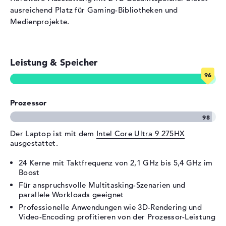
ausreichend Platz für Gaming-Bibliotheken und
Eingabegeräte
Multi-Touch-Trackpad,
Medienprojekte.
Tastatur
Tastatur
Beleuchtet (hintergrund)
Netzwerk
Leistung & Speicher
Netzwerkkarte
Gigabit Ethernet
(10/100/1000)
WLAN
802.11a, 802.11ac, 802.11ax,
Prozessor
802.11b, 802.11be, 802.11g,
802.11n
Der Laptop ist mit dem
Bluetooth
Intel Core Ultra 9 275HX
Bluetooth 5.4
ausgestattet.
Erweiterung / Konnektivität
24 Kerne mit Taktfrequenz von 2,1 GHz bis 5,4 GHz im
Schnittstellen
1 x Thunderbolt 4, 1 x
Boost
Thunderbolt 5, 2 x USB 3.2 -
Für anspruchsvolle Multitasking-Szenarien und
Typ A
parallele Workloads geeignet
Video
1 x DisplayPort über
Professionelle Anwendungen wie 3D-Rendering und
Thunderbolt 4, 1 x
Video-Encoding profitieren von der Prozessor-Leistung
DisplayPort über Thunderbolt