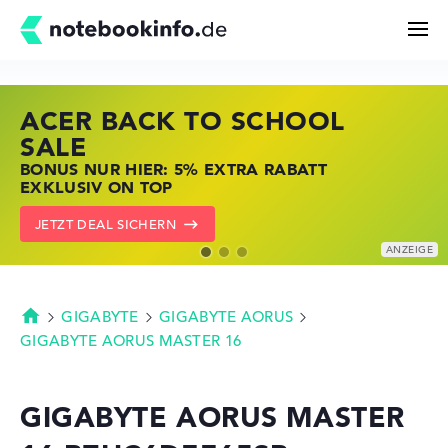
ACER BACK TO SCHOOL
HP STORE SSV DEALS
LENOVO LAPTOP DEALS
Suchen
SALE
JETZT ZUGREIFEN: NOTEBOOKS BEI HP
NOTEBOOKS BEI LENOVO JETZT
BONUS NUR HIER: 5% EXTRA RABATT
KRÄFTIG REDUZIERT
KRÄFTIG REDUZIERT
Konfigurator
EXKLUSIV ON TOP
ZU DEN HP ANGEBOTEN
LENOVO DEALS ZEIGEN
JETZT DEAL SICHERN
Kaufberatung
Technik & Wissen
GIGABYTE
GIGABYTE AORUS
Startseite
GIGABYTE AORUS MASTER 16
Deals
GIGABYTE AORUS MASTER
Merkzettel