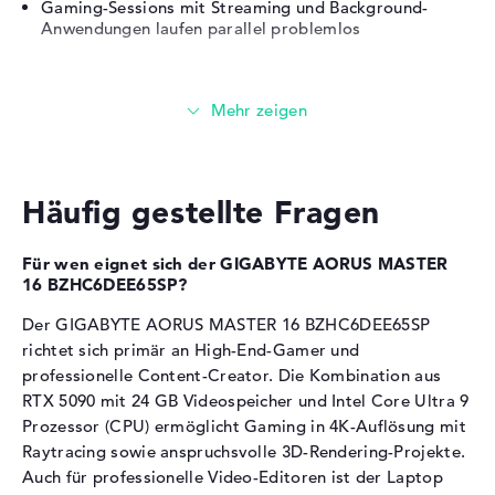
Gaming-Sessions mit Streaming und Background-
5, 1 x HDMI 2.1
Anwendungen laufen parallel problemlos
Audio
1 x 2-in-1 Audio Jack
(Kopfhörer/Mikrofon)
Grafikkarte
Netzwerk
1 x Ethernet - RJ-45
Verschiedenes
Die
NVIDIA GeForce RTX 5090
übernimmt die
Grafikberechnung.
Integrierte Sicherheit
Gesichtserkennung, TPM
Häufig gestellte Fragen
Embedded Security Chip 2.0
24 GB GDDR7-Videospeicher für höchste Texturen und
Auflösungen
Sonstiges
Copilot, KI-Chip, Mehrfarbige
Der Grafikchip eignet sich für Gaming in 4K-Auflösung
Tastatur mit
Für wen eignet sich der GIGABYTE AORUS MASTER
mit maximalen Details
16 BZHC6DEE65SP?
Beleuchtungseffekten, NVIDIA
DLSS, NVIDIA G-SYNC für
Raytracing und DLSS 3.5 ermöglichen realistische
Der GIGABYTE AORUS MASTER 16 BZHC6DEE65SP
Beleuchtung und KI-Upscaling
externe Displays, NVIDIA
richtet sich primär an High-End-Gamer und
Optimus, Raytracing,
3D-Rendering und Video-Editing profitieren von der
professionelle Content-Creator. Die Kombination aus
Schnellladefunktion
GPU-Beschleunigung mit CUDA-Kernen
RTX 5090 mit 24 GB Videospeicher und Intel Core Ultra 9
Stromversorgung
Prozessor (CPU) ermöglicht Gaming in 4K-Auflösung mit
Arbeitsspeicher
Raytracing sowie anspruchsvolle 3D-Rendering-Projekte.
Akku
Lithium Polymer
Auch für professionelle Video-Editoren ist der Laptop
Kapazität
99 Wh