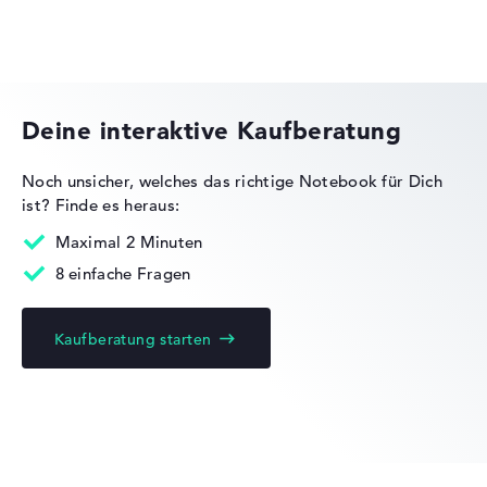
Herstellerangaben)
Gewicht
Dell Pro Precision
Besonders leichte 1,2 kg
Deine interaktive Kaufberatung
Höhe
Noch unsicher, welches das richtige Notebook für Dich
ist?
Finde es heraus:
Dell Pro Max
Besonders dünn mit 1,48 cm Höhe
Maximal 2 Minuten
8 einfache Fragen
Display
Kaufberatung starten
Dell Latitude
Auflösung
Glänzendes 13,4 Zoll Display mit High-End-Auflösung