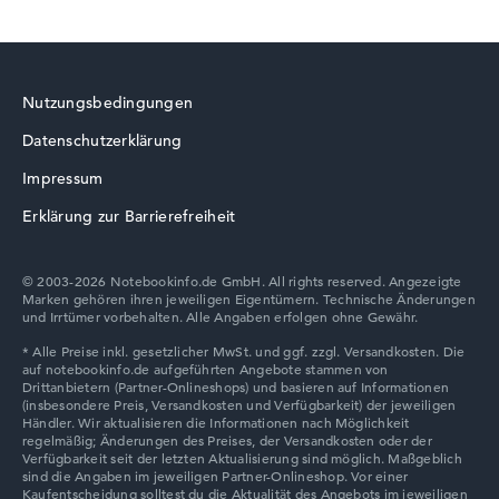
von maximal 3840 x 2400
Nutzungsbedingungen
Wie wir testen und bewerten
Datenschutzerklärung
Wir helfen dir, technische Daten von Notebooks leichter
zu vergleichen. Unser Test-Algorithmus analysiert die
Impressum
Datenblätter tausender Notebooks automatisch –
Erklärung zur Barrierefreiheit
basierend auf über 23 Jahren Erfahrung in der Notebook-
Kaufberatung.
Die Gesamtnote
setzt sich aus drei Teilbewertungen
© 2003-2026 Notebookinfo.de GmbH. All rights reserved. Angezeigte
Marken gehören ihren jeweiligen Eigentümern. Technische Änderungen
zusammen:
und Irrtümer vorbehalten. Alle Angaben erfolgen ohne Gewähr.
Leistung & Speicher (60%):
Prozessor 40%,
Grafikkarte 30%, RAM 15%, Speicher 15%
Mobilität (20%):
Akkulaufzeit 50%, Gewicht 35%,
Höhe 15%
Display (20%):
Auflösung 100%
Wir arbeiten mit den offiziellen Herstellerangaben.