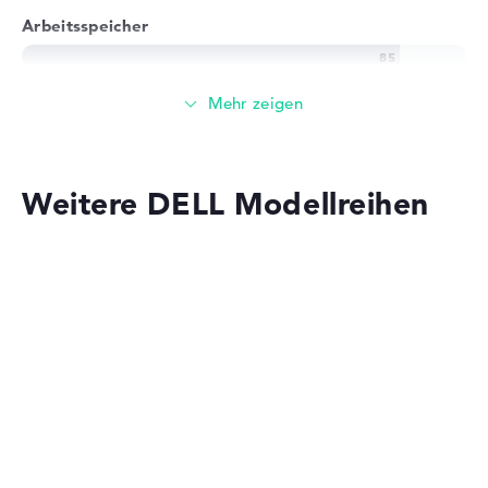
Arbeitsspeicher
Großer 16 GB Arbeitspeicher - DDR4X SDRAM - PC4-
34133 - 4266 MHz
Speicher
Weitere DELL Modellreihen
Großer 1 TB SSD Speicher
Mobilität
Dell Alienware
Akkulaufzeit
Lange Akkulaufzeit mit 14 Stunden (Laut