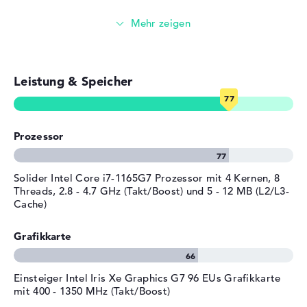
(9H3YP) erfolgt die Personalisierung des mitgelieferten
Material
Aluminium
Videokonferenzen (0,9 MP Webcam)
Microsoft Windows 10 Home (64 Bit) Betriebssystems.
Farbe
weiß
Wenn ihr euch für den Einkauf des Dell XPS 13 9310 Weiß
Streaming (Netflix, Spotify, etc.)
(9H3YP) entschließt, steht euch eine 1 Jahr Garantie zur
Betriebssystem / Software
Verfügung.
Bereitgestelltes
Microsoft Windows 10 Home
Leistung & Speicher
E-Mails, Office Apps
Betriebssystem
(64 Bit)
Surfen im Internet
Herstellergarantie
Prozessor
Service & Support
1 Jahr Garantie
Solider Intel Core i7-1165G7 Prozessor mit 4 Kernen, 8
Threads, 2.8 - 4.7 GHz (Takt/Boost) und 5 - 12 MB (L2/L3-
Cache)
Grafikkarte
Einsteiger Intel Iris Xe Graphics G7 96 EUs Grafikkarte
mit 400 - 1350 MHz (Takt/Boost)