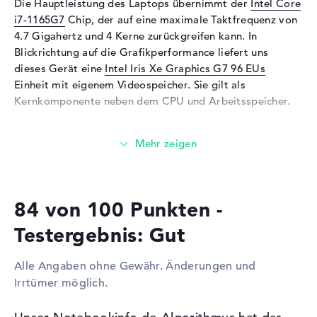
Die Hauptleistung des Laptops übernimmt der
Intel Core
Mikrofon
vorhanden
i7-1165G7
Chip, der auf eine maximale Taktfrequenz von
Webcam
4.7 Gigahertz und 4 Kerne zurückgreifen kann. In
Blickrichtung auf die Grafikperformance liefert uns
Sensorauflösung
0,9 MP
dieses Gerät eine
Intel Iris Xe Graphics G7 96 EUs
Eingabegeräte
Einheit mit eigenem Videospeicher. Sie gilt als
Kernkomponente neben dem CPU und Arbeitsspeicher.
Eingabegeräte
Multi-Touch-Trackpad, Multi-
Touchscreen, Tastatur
Wieviel Speicher hat das Dell XPS 13 9310 Weiß
Tastatur
Beleuchtet (hintergrund)
(9H3YP)?
Netzwerk
Das Dell XPS 13 9310 Weiß (9H3YP) wird mit 16 GB
WLAN
802.11a, 802.11ac, 802.11ax,
Arbeitsspeicher geliefert. Wer das Notebook danach bis
802.11b, 802.11g, 802.11n
84 von 100 Punkten -
zu einer Maximalgrenze von 16 Gigabyte hochstufen
Bluetooth
Bluetooth 5.1
möchte, benötigt DDR4X SDRAM (PC4-34133 - 4266
Testergebnis: Gut
MHz) Arbeitsspeicher. Die Speicherkapazität dieses
Erweiterung / Konnektivität
Laptops steht bei 1 TB SSD. In diesem Szenario wird hier
Alle Angaben ohne Gewähr. Änderungen und
Schnittstellen
2 x Thunderbolt 4
eine bekannte Festplatte montiert.
Irrtümer möglich.
Video
2 x DisplayPort über USB-C
Diese Schnittstellen und Funkverbindungen sind an
Audio
1 x 2-in-1 Audio Jack