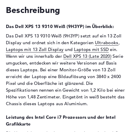
Schnittstelle
PCIe
Beschreibung
Optische Speicher
Das Dell XPS 13 9310 Weiß (9H3YP) im Überblick:
Laufwerks-Typ
ohne Laufwerk
Das Dell XPS 13 9310 Weiß (9H3YP) setzt auf ein 13 Zoll
Display
Display und ordnet sich in den Kategorien
Ultrabooks
,
Display-Typ
13,4" TFT
Laptops mit 13 Zoll Display
und
Laptops mit SSD
ein.
Max. Auflösung
3840 x 2400
Wenn wir uns innerhalb der
Dell XPS 13 (Late 2020)
Serie
umgucken, entdecken wir weitere Versionen auf Basis
Auflösungstyp
WQUXGA
dieses Laptops. Bei einer Monitor-Größe von 13 Zoll
Besonderheiten
Multi-Touchscreen, glänzend,
erreicht der Laptop eine Bildauflösung von 3840 x 2400
LED-Hintergrundbeleuchtung
Pixel und die Oberfläche ist glänzend. Die
Kartenleser
Spezifikationen nennen ein Gewicht von 1,2 Kilo bei einer
Höhe von 1,48 Zentimeter. Eingetönt in weiß besteht das
Unterstützte Flash-
microSD, microSDHC,
Chassis dieses Laptops aus Aluminium.
Speicherkarten
microSDXC
Audio
Leistung des Intel Core i7 Prozessors und der Intel
Grafikkarte
Soundkarte
Waves MaxxAudio