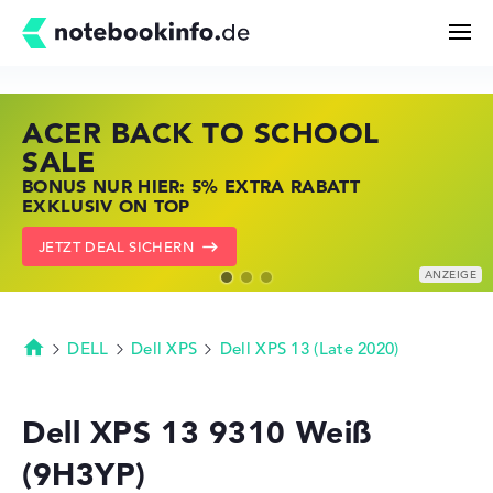
ACER BACK TO SCHOOL
HP STORE SSV DEALS
LENOVO LAPTOP DEALS
Suchen
SALE
JETZT ZUGREIFEN: NOTEBOOKS BEI HP
NOTEBOOKS BEI LENOVO JETZT
BONUS NUR HIER: 5% EXTRA RABATT
KRÄFTIG REDUZIERT
KRÄFTIG REDUZIERT
Konfigurator
EXKLUSIV ON TOP
ZU DEN HP ANGEBOTEN
LENOVO DEALS ZEIGEN
JETZT DEAL SICHERN
Kaufberatung
Technik & Wissen
DELL
Dell XPS
Dell XPS 13 (Late 2020)
Startseite
Deals
Dell XPS 13 9310 Weiß
(9H3YP)
Merkzettel