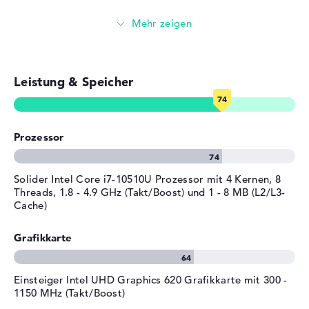
Microsoft Windows 10 Professional (64 Bit) ist ab Werk
Farbe / Design
Platinum Silver
E-Mails, Office Apps
auf dem Dell XPS 13 (2019) 7390-2JYV9 mit dabei. Das
Material
Aluminium
Unternehmen gewährt für dieses Modell eine Garantie
Farbe
schwarz, silber
Surfen im Internet
Absicherung von 1 Jahr.
Betriebssystem / Software
Leistung & Speicher
Bereitgestelltes
Microsoft Windows 10
Betriebssystem
Professional (64 Bit)
Herstellergarantie
Prozessor
Service & Support
1 Jahr Garantie
Solider Intel Core i7-10510U Prozessor mit 4 Kernen, 8
Threads, 1.8 - 4.9 GHz (Takt/Boost) und 1 - 8 MB (L2/L3-
Cache)
Grafikkarte
Einsteiger Intel UHD Graphics 620 Grafikkarte mit 300 -
1150 MHz (Takt/Boost)