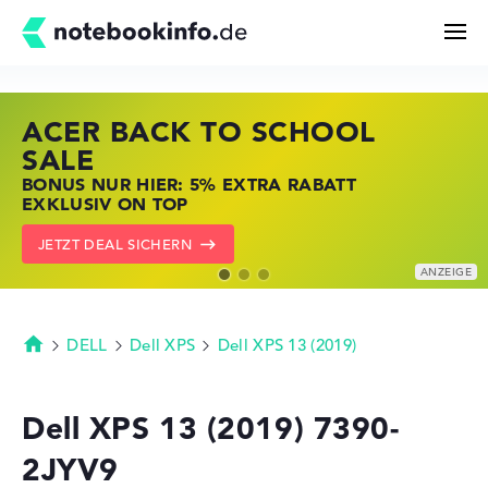
ACER BACK TO SCHOOL
HP STORE SSV DEALS
LENOVO LAPTOP DEALS
Suchen
SALE
JETZT ZUGREIFEN: NOTEBOOKS BEI HP
NOTEBOOKS BEI LENOVO JETZT
BONUS NUR HIER: 5% EXTRA RABATT
KRÄFTIG REDUZIERT
KRÄFTIG REDUZIERT
Konfigurator
EXKLUSIV ON TOP
ZU DEN HP ANGEBOTEN
LENOVO DEALS ZEIGEN
JETZT DEAL SICHERN
Kaufberatung
Technik & Wissen
DELL
Dell XPS
Dell XPS 13 (2019)
Startseite
Deals
Dell XPS 13 (2019) 7390-
2JYV9
Merkzettel