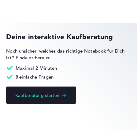
Herstellerangaben)
Gewicht
Dell Pro Max
Besonders leichte 1,23 kg
Deine interaktive Kaufberatung
Höhe
Noch unsicher, welches das richtige Notebook für Dich
ist?
Finde es heraus:
Dell Alienware
Sehr schlank mit 1,58 cm Höhe
Maximal 2 Minuten
8 einfache Fragen
Display
Kaufberatung starten
Dell Latitude
Auflösung
Entspiegeltes 13,3 Zoll Display mit solider Auflösung von