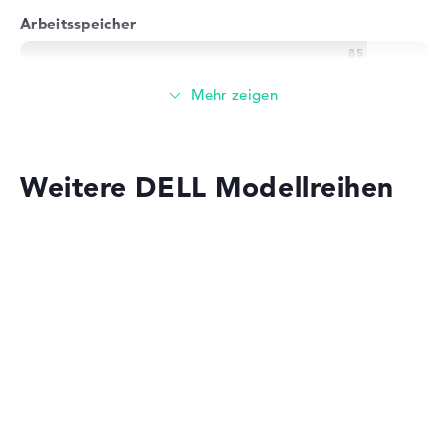
Arbeitsspeicher
Großer 16 GB Arbeitspeicher - DDR3 SDRAM - PC3-
17000 - 2133 MHz
Speicher
Weitere DELL Modellreihen
Mittelgroßer 512 GB SSD Speicher
Mobilität
Dell Pro Precision
Akkulaufzeit
Sehr lange Akkulaufzeit mit 18 Stunden (Laut