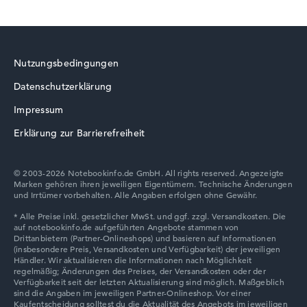
maximal 1920 x 1080
Nutzungsbedingungen
Wie wir testen und bewerten
Datenschutzerklärung
Wir helfen dir, technische Daten von Notebooks leichter
zu vergleichen. Unser Test-Algorithmus analysiert die
Impressum
Datenblätter tausender Notebooks automatisch –
Erklärung zur Barrierefreiheit
basierend auf über 23 Jahren Erfahrung in der Notebook-
Kaufberatung.
Die Gesamtnote
setzt sich aus drei Teilbewertungen
© 2003-2026 Notebookinfo.de GmbH. All rights reserved. Angezeigte
Marken gehören ihren jeweiligen Eigentümern. Technische Änderungen
zusammen:
und Irrtümer vorbehalten. Alle Angaben erfolgen ohne Gewähr.
Leistung & Speicher (60%):
Prozessor 40%,
Grafikkarte 30%, RAM 15%, Speicher 15%
Mobilität (20%):
Akkulaufzeit 50%, Gewicht 35%,
Höhe 15%
Display (20%):
Auflösung 100%
Wir arbeiten mit den offiziellen Herstellerangaben.