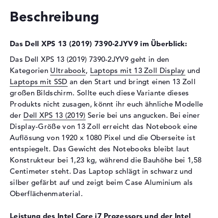
Schnittstelle
PCIe
Beschreibung
Optische Speicher
Laufwerks-Typ
ohne Laufwerk
Das Dell XPS 13 (2019) 7390-2JYV9 im Überblick:
Display
Das Dell XPS 13 (2019) 7390-2JYV9 geht in den
Display-Typ
13,3" TFT
Kategorien
Ultrabook
,
Laptops mit 13 Zoll Display
und
Laptops mit SSD
an den Start und bringt einen 13 Zoll
Max. Auflösung
1920 x 1080
großen Bildschirm. Sollte euch diese Variante dieses
Auflösungstyp
Full-HD
Produkts nicht zusagen, könnt ihr euch ähnliche Modelle
Besonderheiten
Display, entspiegelt, LED-
der
Dell XPS 13 (2019)
Serie bei uns angucken. Bei einer
Hintergrundbeleuchtung
Display-Größe von 13 Zoll erreicht das Notebook eine
Kartenleser
Auflösung von 1920 x 1080 Pixel und die Oberseite ist
entspiegelt. Das Gewicht des Notebooks bleibt laut
Unterstützte Flash-
microSD, microSDHC,
Konstrukteur bei 1,23 kg, während die Bauhöhe bei 1,58
Speicherkarten
microSDXC
Centimeter steht. Das Laptop schlägt in schwarz und
Audio
silber gefärbt auf und zeigt beim Case Aluminium als
Oberflächenmaterial.
Soundkarte
Waves MaxxAudio
Mikrofon
vorhanden
Leistung des Intel Core i7 Prozessors und der Intel