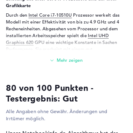
Webcam
Grafikkarte
Durch den
Intel Core i7-10510U
Prozessor werkelt das
Sensorauflösung
0,9 MP
Modell mit einer Effektivität von bis zu 4.9 GHz und 4
Eingabegeräte
Recheneinheiten. Abgesehen vom Prozessor und dem
installierten Arbeitsspeicher spielt die
Intel UHD
Eingabegeräte
Multi-Touch-Trackpad,
Graphics 620
GPU eine wichtige Konstante in Sachen
Tastatur
Performance. Sie erscheint mit einem gut
Tastatur
Beleuchtet (hintergrund)
dimensioniertem Videospeicher (VRAM).
Netzwerk
Wieviel Speicher hat das Dell XPS 13 (2019) 7390-
WLAN
802.11a, 802.11ac, 802.11ax,
2JYV9?
802.11b, 802.11g, 802.11n
80 von 100 Punkten -
Das Dell XPS 13 (2019) 7390-2JYV9 bietet einen 16 GB
Bluetooth
Bluetooth 5
großen DDR3 SDRAM (PC3-17000 - 2133 MHz)
Erweiterung / Konnektivität
Testergebnis: Gut
Arbeitsspeicher. EinAufstocken des Arbeitsspeichers ist
Schnittstellen
2 x Thunderbolt 3, 1 x USB 3.1
auf maximal 16 Gigabyte einsetzbar. Ergänzend liefert
Alle Angaben ohne Gewähr. Änderungen und
- Typ C
das Dell XPS 13 (2019) 7390-2JYV9 eine 512 GB SSD
Irrtümer möglich.
Festplatte für eure Daten.
Video
3 x DisplayPort über USB-C
Audio
1 x 2-in-1 Audio Jack