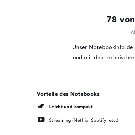
Laufwerks-Typ
ohne Laufwerk
78 von
Display
Display-Typ
13,3" TFT
A
Max. Auflösung
1920 x 1080
Unser Notebookinfo.de-A
Auflösungstyp
Full-HD
Besonderheiten
und mit den technischen
Display, matt, LED-
Hintergrundbeleuch
Kartenleser
Unterstützte Flash-
microSD, microSD
Speicherkarten
Audio
Leicht und kompakt
Soundkarte
onboard
Mikrofon
vorhanden
Streaming (Netflix, Spotify, etc.)
Webcam