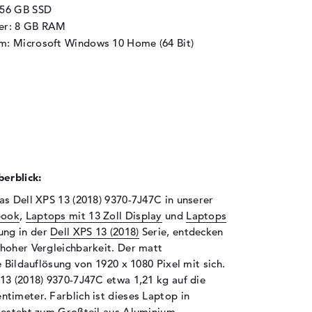
256 GB SSD
her: 8 GB RAM
m: Microsoft Windows 10 Home (64 Bit)
erblick:
as Dell XPS 13 (2018) 9370-7J47C in unserer
book
,
Laptops mit 13 Zoll Display
und
Laptops
ung in der
Dell XPS 13 (2018)
Serie, entdecken
hoher Vergleichbarkeit. Der matt
 Bildauflösung von 1920 x 1080 Pixel mit sich.
13 (2018) 9370-7J47C etwa 1,21 kg auf die
timeter. Farblich ist dieses Laptop in
besteht zum Großteil aus Aluminium.