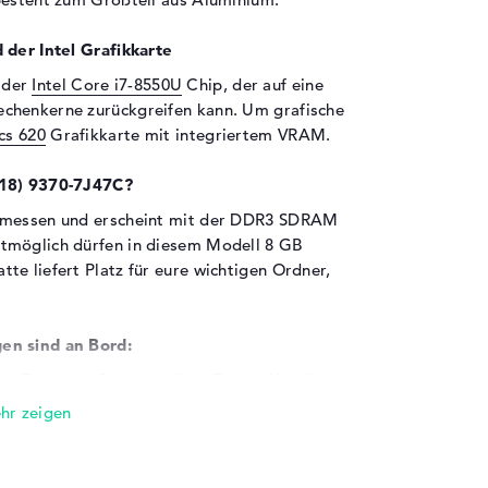
 der Intel Grafikkarte
 der
Intel Core i7-8550U
Chip, der auf eine
chenkerne zurückgreifen kann. Um grafische
cs 620
Grafikkarte mit integriertem VRAM.
018) 9370-7J47C?
bemessen und erscheint mit der DDR3 SDRAM
tmöglich dürfen in diesem Modell 8 GB
te liefert Platz für eure wichtigen Ordner,
en sind an Bord:
ne Fülle von Schnittstellen. Zu den Highlights
bolt 3 (2x) und DisplayPort über USB-C (1x).
eicher mit einer optionalen SSD ausgebaut
auten USB-Ports nutzen und klassische Technik
Ihr versucht mit diesem Notebook sogar