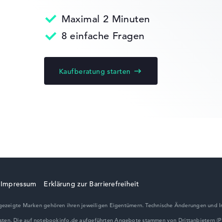
 10 Home (64
Maximal 2 Minuten
Dell Latitude
edback
8 einfache Fragen
turn-Service
Kaufberatung starten
Impressum
Erklärung zur Barrierefreiheit
ezeigte Marken gehören ihren jeweiligen Eigentümern. Technische Änderungen und I