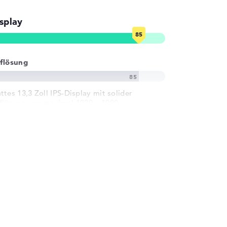
splay
flösung
ttes 13,3 Zoll IPS-Display mit solider
flösung von maximal 1920 x 1080