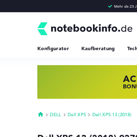
Konfigurator
Kaufberatung
Tec
AC
HP
LE
BONU
JETZ
NOTE
DELL
Dell XPS
Dell XPS 13 (2018)
Startseite