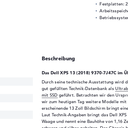
Festplatten: 
Arbeitsspeic
Betriebssyste
Beschreibung
Das Dell XPS 13 (2018) 9370-7J47C im Üb
Durch seine technische Ausstattung wird d
gut gefüllten Technik-Datenbank als
Ultra
mit SSD
geführt. Betrachten wir den Urspr
wir zum heutigen Tag weitere Modelle mit 
erscheinende 13 Zoll Bildschirm bringt eine
Laut Technik-Angaben bringt das Dell XPS 
Waage und nennt eine Bauhöhe von 1,16 Zen
schwarz und silber gehalten. Das Chassis 