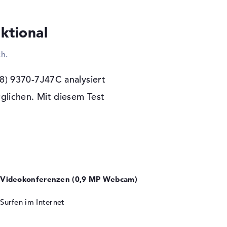
n verbindet doch einfach zusätzliche
as Modell an. Mit einem bekannten Kabel ist
ktional
essung wurde auf ein optisches Lesegerät
h.
Garantie
8) 9370-7J47C analysiert
st zudem eine Programm-Grundlage für die
et auf dieses Notebook eine Pick-up &
glichen. Mit diesem Test
Videokonferenzen (0,9 MP Webcam)
Surfen im Internet