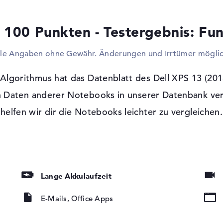
euren betagten Computer auswechseln? Dan
Bildschirme, Projektoren oder HDTVs an d
 100 Punkten - Testergebnis: Fun
das möglich. Aufgrund der kompakten Abm
verzichtet.
lle Angaben ohne Gewähr. Änderungen und Irrtümer möglic
Windows 10 Betriebssystem und 1 Jahr 
lgorithmus hat das Datenblatt des Dell XPS 13 (201
Mit Microsoft Windows 10 Home (64 Bit) i
Verwendung vorhanden. Der Produzent biet
 Daten anderer Notebooks in unserer Datenbank ver
Return-Service Absicherung von 1 Jahr.
tung, IPS Panel
helfen wir dir die Notebooks leichter zu vergleichen.
HC, microSDXC
Lange Akkulaufzeit
E-Mails, Office Apps