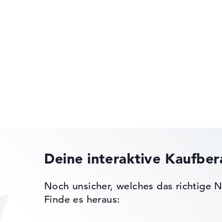
, Kensington
Dell Pro Precision
nen
Dell Pro Max
ks leichter zu vergleichen. Unser Test-Algorithmus analysiert 
Erfahrung in der Notebook-Kaufberatung.
Deine interaktive Kaufbe
ertungen zusammen:
Dell Alienware
, Grafikkarte 30%, RAM 15%, Speicher 15%
Noch unsicher, welches das richtige N
t 35%, Höhe 15%
Finde es heraus:
gaben. Fehlen Daten bei einzelnen Modellen, passen sich die Ge