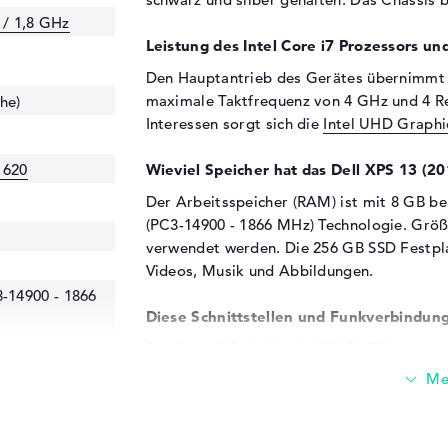
 / 1,8 GHz
Leistung des Intel Core i7 Prozessors und
Den Hauptantrieb des Gerätes übernimmt
maximale Taktfrequenz von 4 GHz und 4 Re
he)
Interessen sorgt sich die
Intel UHD Graphi
 620
Wieviel Speicher hat das Dell XPS 13 (2
Der Arbeitsspeicher (RAM) ist mit 8 GB 
(PC3-14900 - 1866 MHz) Technologie. Größ
verwendet werden. Die 256 GB SSD Festplat
Videos, Musik und Abbildungen.
14900 - 1866
Diese Schnittstellen und Funkverbindung
Das Dell XPS 13 (2018) 9370-7J47C zeigt ei
gehören auch USB 3.1 - Typ C (3x), Thunder
Es soll ein Drucker angedockt oder der Sp
werden? Dafür sollt ihr einfach die eingeb
zum Erweitern des Notebooks verwenden. 