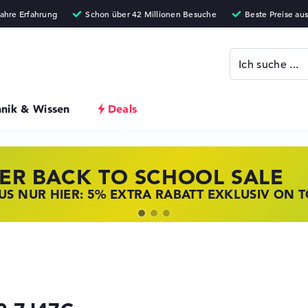
hnik & Wissen
Deals
ER BACK TO SCHOOL SALE
 STORE SSV DEALS
NOVO LAPTOP DEALS
S NUR HIER: 5% EXTRA RABATT EXKLUSIV ON 
T ZUGREIFEN: NOTEBOOKS BEI HP KRÄFTIG RED
BOOKS BEI LENOVO JETZT KRÄFTIG REDUZIERT