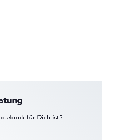
die Datenblätter tausender Notebooks
ratung
otebook für Dich ist?
wichtungen automatisch an.