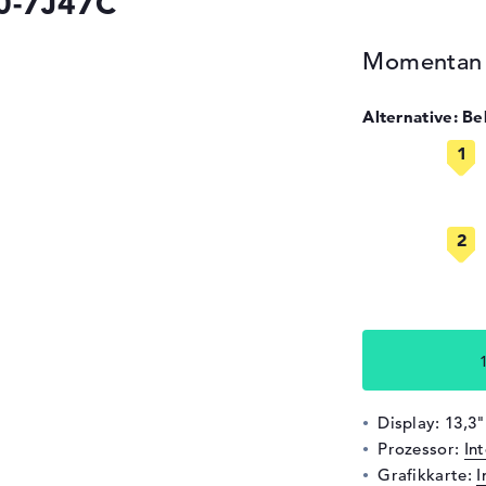
70-7J47C
Momentan n
Alternative: B
Display: 13,3"
Prozessor:
In
Grafikkarte:
I