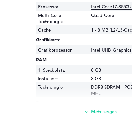
Prozessor
Intel Core i7-8550U
Multi-Core-
Quad-Core
Technologie
Cache
1 - 8 MB (L2/L3-Cac
Grafikkarte
Grafikprozessor
Intel UHD Graphics
RAM
1. Steckplatz
8 GB
Installiert
8 GB
Technologie
DDR3 SDRAM - PC3-
MHz
Festplatte
Festplatte
256 GB SSD
Schnittstelle
PCIe
Optische Speicher