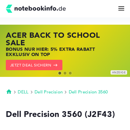
ACER BACK TO SCHOOL
HP STORE SSV DEALS
LENOVO LAPTOP DEALS
Suchen
SALE
JETZT ZUGREIFEN: NOTEBOOKS BEI HP
NOTEBOOKS BEI LENOVO JETZT
BONUS NUR HIER: 5% EXTRA RABATT
KRÄFTIG REDUZIERT
KRÄFTIG REDUZIERT
Konfigurator
EXKLUSIV ON TOP
ZU DEN HP ANGEBOTEN
LENOVO DEALS ZEIGEN
JETZT DEAL SICHERN
Kaufberatung
Technik & Wissen
DELL
Dell Precision
Dell Precision 3560
Startseite
Deals
Dell Precision 3560 (J2F43)
Merkzettel