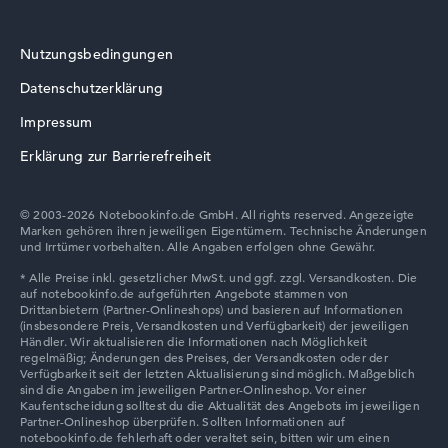
Nutzungsbedingungen
Wie wir testen und bewerten
Datenschutzerklärung
Wir helfen dir, technische Daten von Notebooks leichter
zu vergleichen. Unser Test-Algorithmus analysiert die
Impressum
Datenblätter tausender Notebooks automatisch –
Erklärung zur Barrierefreiheit
basierend auf über 23 Jahren Erfahrung in der Notebook-
Kaufberatung.
Die Gesamtnote
setzt sich aus drei Teilbewertungen
© 2003-2026 Notebookinfo.de GmbH. All rights reserved. Angezeigte
Marken gehören ihren jeweiligen Eigentümern. Technische Änderungen
zusammen:
und Irrtümer vorbehalten. Alle Angaben erfolgen ohne Gewähr.
Leistung & Speicher (60%):
Prozessor 40%,
Grafikkarte 30%, RAM 15%, Speicher 15%
Mobilität (20%):
Akkulaufzeit 50%, Gewicht 35%,
Höhe 15%
Display (20%):
Auflösung 100%
Wir arbeiten mit den offiziellen Herstellerangaben.
Fehlen Daten bei einzelnen Modellen, passen sich die
Gewichtungen automatisch an.