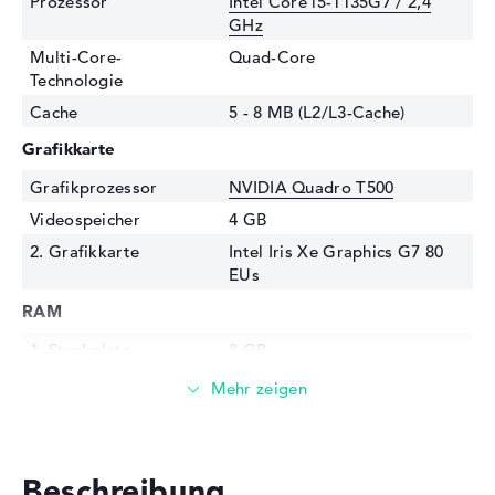
Prozessor
Intel Core i5-1135G7 / 2,4
GHz
Multi-Core-
Quad-Core
Technologie
Cache
5 - 8 MB (L2/L3-Cache)
Grafikkarte
Grafikprozessor
NVIDIA Quadro T500
Videospeicher
4 GB
2. Grafikkarte
Intel Iris Xe Graphics G7 80
EUs
RAM
1. Steckplatz
8 GB
2. Steckplatz
Frei
Installiert
8 GB
Technologie
DDR4 SDRAM - PC4-25600 -
3200 MHz
Beschreibung