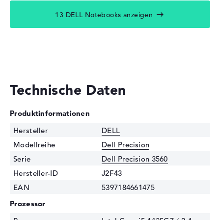
13 DELL Notebooks anzeigen
Technische Daten
Produktinformationen
Hersteller
DELL
Modellreihe
Dell Precision
Serie
Dell Precision 3560
Hersteller-ID
J2F43
EAN
5397184661475
Prozessor