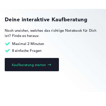
Gewicht
Dell Pro Precision
Leicht mit 1,59 kg
Deine interaktive Kaufberatung
Höhe
Noch unsicher, welches das richtige Notebook für Dich
ist?
Finde es heraus:
Dell Pro Max
Handlich mit 2,22 cm Höhe
Maximal 2 Minuten
8 einfache Fragen
Display
Kaufberatung starten
Dell Latitude
Auflösung
Entspiegeltes 15,6 Zoll Display mit solider Auflösung von
maximal 1920 x 1080