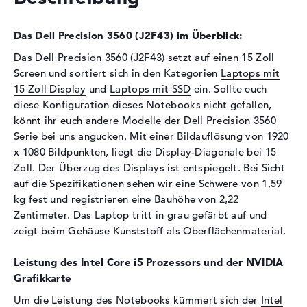
Festplatte
Festplatte
512 GB SSD
Das Dell Precision 3560 (J2F43) im Überblick:
Schnittstelle
PCIe
Das Dell Precision 3560 (J2F43) setzt auf einen 15 Zoll
Optische Speicher
Screen und sortiert sich in den Kategorien
Laptops mit
15 Zoll Display
und
Laptops mit SSD
ein. Sollte euch
Laufwerks-Typ
ohne Laufwerk
diese Konfiguration dieses Notebooks nicht gefallen,
Display
könnt ihr euch andere Modelle der
Dell Precision 3560
Serie bei uns angucken. Mit einer Bildauflösung von 1920
Display-Typ
15,6" TFT
x 1080 Bildpunkten, liegt die Display-Diagonale bei 15
Max. Auflösung
1920 x 1080
Zoll. Der Überzug des Displays ist entspiegelt. Bei Sicht
auf die Spezifikationen sehen wir eine Schwere von 1,59
Auflösungstyp
Full-HD
kg fest und registrieren eine Bauhöhe von 2,22
Besonderheiten
Display, entspiegelt, LED-
Zentimeter. Das Laptop tritt in grau gefärbt auf und
Hintergrundbeleuchtung,
zeigt beim Gehäuse Kunststoff als Oberflächenmaterial.
WVA
Kartenleser
Leistung des Intel Core i5 Prozessors und der NVIDIA
Grafikkarte
Unterstützte Flash-
microSD, microSDHC,
Speicherkarten
microSDXC
Um die Leistung des Notebooks kümmert sich der
Intel