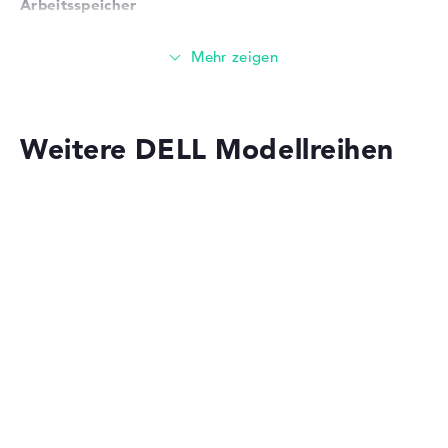
Arbeitsspeicher
Solide 8 GB (1 x 8 GB, 1 x Frei) Arbeitspeicher - DDR4
SDRAM - PC4-25600 - 3200 MHz
Speicher
Weitere DELL Modellreihen
Mittelgroßer 512 GB SSD Speicher
Mobilität
Dell Alienware
Akkulaufzeit
Keine Herstellerangaben zur Akkulaufzeit