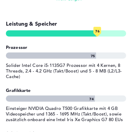
Akku
4 Zellen Lithium Ionen
Kapazität
63 Wh
Leistung & Speicher
Allgemein
Breite
35,8 cm
Tiefe
23,6 cm
Prozessor
Höhe
2,22 cm
Gewicht
1,59 kg
Solider Intel Core i5-1135G7 Prozessor mit 4 Kernen, 8
Material
Kunststoff
Threads, 2.4 - 4.2 GHz (Takt/Boost) und 5 - 8 MB (L2/L3-
Cache)
Farbe
grau
Betriebssystem / Software
Grafikkarte
Bereitgestelltes
Microsoft Windows 10
Betriebssystem
Professional (64 Bit)
Einsteiger NVIDIA Quadro T500 Grafikkarte mit 4 GB
Herstellergarantie
Videospeicher und 1365 - 1695 MHz (Takt/Boost), sowie
zusätzlich onboard eine Intel Iris Xe Graphics G7 80 EUs
Service & Support
3 Jahre Garantie