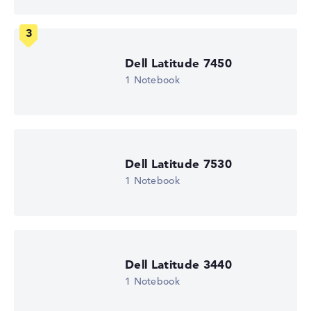
Prozessor-Technologie
Dodeca-Core
Prozessor-Cache
12 MB (L3-Cache)
Grafikkarte
Dell Latitude 7450
Intel Xe 4C-iGPU 2.0 GHz
1 Notebook
Laufwerk
ohne Laufwerk
Betriebssystem
Microsoft Windows 11 Professional (64 Bit)
Notebook anzeigen
Dell Latitude 7530
1 Notebook
Dell Latitude 3440
1 Notebook