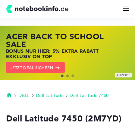
ACER BACK TO SCHOOL
HP STORE SSV DEALS
LENOVO LAPTOP DEALS
Suchen
SALE
JETZT ZUGREIFEN: NOTEBOOKS BEI HP
NOTEBOOKS BEI LENOVO JETZT
BONUS NUR HIER: 5% EXTRA RABATT
KRÄFTIG REDUZIERT
KRÄFTIG REDUZIERT
Konfigurator
EXKLUSIV ON TOP
ZU DEN HP ANGEBOTEN
LENOVO DEALS ZEIGEN
JETZT DEAL SICHERN
Kaufberatung
Technik & Wissen
DELL
Dell Latitude
Dell Latitude 7450
Startseite
Deals
Dell Latitude 7450 (2M7YD)
Merkzettel