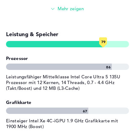
Sollten nach dem Erwerb Probleme vorkommen, seid ihr
Material
Aluminium
Streaming (Netflix, Spotify, etc.)
über eine 3 Jahre Garantie vom Produzenten
abgesichert.
Farbe
grau
E-Mails, Office Apps
Betriebssystem / Software
Leistung & Speicher
Surfen im Internet
Bereitgestelltes
Microsoft Windows 11
Betriebssystem
Professional (64 Bit)
Herstellergarantie
Prozessor
Service & Support
3 Jahre Garantie
Leistungsfähiger Mittelklasse Intel Core Ultra 5 135U
Prozessor mit 12 Kernen, 14 Threads, 0.7 - 4.4 GHz
(Takt/Boost) und 12 MB (L3-Cache)
Grafikkarte
Einsteiger Intel Xe 4C-iGPU 1.9 GHz Grafikkarte mit
1900 MHz (Boost)