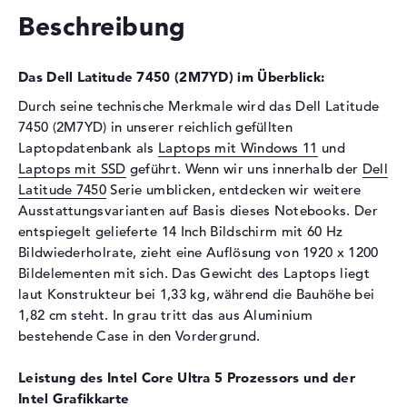
Optische Speicher
Beschreibung
Laufwerks-Typ
ohne Laufwerk
Display
Das Dell Latitude 7450 (2M7YD) im Überblick:
Display-Typ
14" TFT
Durch seine technische Merkmale wird das Dell Latitude
7450 (2M7YD) in unserer reichlich gefüllten
Max. Auflösung
1920 x 1200
Laptopdatenbank als
Laptops mit Windows 11
und
Auflösungstyp
WUXGA
Laptops mit SSD
geführt. Wenn wir uns innerhalb der
Dell
Bildwiederholrate
60 Hz
Latitude 7450
Serie umblicken, entdecken wir weitere
Besonderheiten
Display, entspiegelt, LED-
Ausstattungsvarianten auf Basis dieses Notebooks. Der
Hintergrundbeleuchtung, IPS
entspiegelt gelieferte 14 Inch Bildschirm mit 60 Hz
Panel
Bildwiederholrate, zieht eine Auflösung von 1920 x 1200
Bildelementen mit sich. Das Gewicht des Laptops liegt
Audio
laut Konstrukteur bei 1,33 kg, während die Bauhöhe bei
Soundkarte
Realtek ALC3281
1,82 cm steht. In grau tritt das aus Aluminium
bestehende Case in den Vordergrund.
Webcam
Sensorauflösung
2 MP
Leistung des Intel Core Ultra 5 Prozessors und der
Intel Grafikkarte
Eingabegeräte