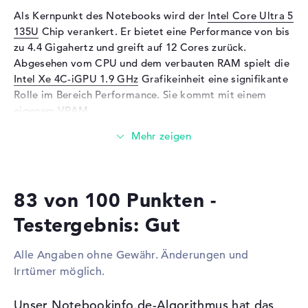
Als Kernpunkt des Notebooks wird der
Intel Core Ultra 5
Eingabegeräte
Multi-Touch-Trackpad,
135U
Chip verankert. Er bietet eine Performance von bis
Tastatur
zu 4.4 Gigahertz und greift auf 12 Cores zurück.
Tastatur
Beleuchtet (hintergrund)
Abgesehen vom CPU und dem verbauten RAM spielt die
Netzwerk
Intel Xe 4C-iGPU 1.9 GHz
Grafikeinheit eine signifikante
Rolle im Bereich Performance. Sie kommt mit einem
WLAN
802.11a, 802.11ac, 802.11ax,
eigenem VRAM.
802.11b, 802.11be, 802.11g,
802.11n
Wieviel Speicher hat das Dell Latitude 7450 (2M7YD)?
Bluetooth
Bluetooth 5.4
Das Dell Latitude 7450 (2M7YD) wird mit 16 GByte
Erweiterung / Konnektivität
Arbeitsspeicher ausgestattet. Wer das Gerät daraufhin
83 von 100 Punkten -
bis zu einer Maximalgröße von 16 GByte hochstufen
Schnittstellen
2 x Thunderbolt 4, 2 x USB 3.2
- Typ A
möchte, benötigt LPDDR5X (6400 MHZ) RAM. Das Dell
Testergebnis: Gut
Latitude 7450 (2M7YD) zeigt eine Festplatte Größe von
Video
2 x DisplayPort über
512 GB SSD.
Thunderbolt 4, 1 x HDMI 2.1
Alle Angaben ohne Gewähr. Änderungen und
Audio
1 x 2-in-1 Audio Jack
Irrtümer möglich.
Diese Schnittstellen und Funkverbindungen sind an
(Kopfhörer/Mikrofon)
Bord:
Sonstiges
1 x SmartCard-Lesegerät
Unser Notebookinfo.de-Algorithmus hat das