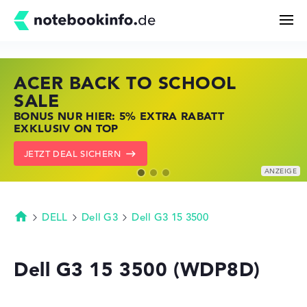
ACER BACK TO SCHOOL
HP STORE SSV DEALS
LENOVO LAPTOP DEALS
Suchen
SALE
JETZT ZUGREIFEN: NOTEBOOKS BEI HP
NOTEBOOKS BEI LENOVO JETZT
BONUS NUR HIER: 5% EXTRA RABATT
KRÄFTIG REDUZIERT
KRÄFTIG REDUZIERT
Konfigurator
EXKLUSIV ON TOP
ZU DEN HP ANGEBOTEN
LENOVO DEALS ZEIGEN
JETZT DEAL SICHERN
Kaufberatung
Technik & Wissen
DELL
Dell G3
Dell G3 15 3500
Startseite
Deals
Dell G3 15 3500 (WDP8D)
Merkzettel