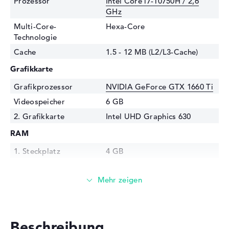
Prozessor
Intel Core i7-10750H / 2,6
GHz
Multi-Core-
Hexa-Core
Technologie
Cache
1.5 - 12 MB (L2/L3-Cache)
Grafikkarte
Grafikprozessor
NVIDIA GeForce GTX 1660 Ti
Videospeicher
6 GB
2. Grafikkarte
Intel UHD Graphics 630
RAM
1. Steckplatz
4 GB
2. Steckplatz
4 GB
Installiert
8 GB
Technologie
DDR4 SDRAM - PC4-23466 -
2933 MHz
Festplatte
Beschreibung