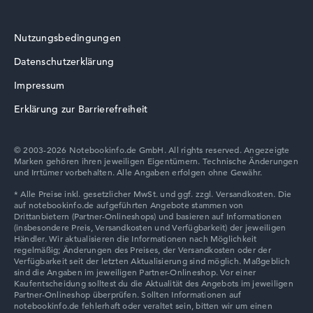
Nutzungsbedingungen
Wie wir testen und bewerten
Datenschutzerklärung
Wir helfen dir, technische Daten von Notebooks leichter
Impressum
zu vergleichen. Unser Test-Algorithmus analysiert die
Erklärung zur Barrierefreiheit
Datenblätter tausender Notebooks automatisch –
basierend auf über 23 Jahren Erfahrung in der Notebook-
Kaufberatung.
© 2003-2026 Notebookinfo.de GmbH. All rights reserved. Angezeigte
Die Gesamtnote
setzt sich aus drei Teilbewertungen
Marken gehören ihren jeweiligen Eigentümern. Technische Änderungen
und Irrtümer vorbehalten. Alle Angaben erfolgen ohne Gewähr.
zusammen:
Leistung & Speicher (60%):
Prozessor 40%,
Grafikkarte 30%, RAM 15%, Speicher 15%
Mobilität (20%):
Akkulaufzeit 50%, Gewicht 35%,
Höhe 15%
Display (20%):
Auflösung 100%
Wir arbeiten mit den offiziellen Herstellerangaben.
Fehlen Daten bei einzelnen Modellen, passen sich die