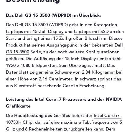
Festplatte
512 GB SSD
Das Dell G3 15 3500 (WDP8D) im Überblick:
Schnittstelle
PCIe
Das Dell G3 15 3500 (WDP8D) geht in den Kategorien
Optische Speicher
Laptops mit 15 Zoll Display
und
Laptops mit SSD
an den
Laufwerks-Typ
ohne Laufwerk
Start und bringt einen 15 Zoll großen Bildschirm. Dieses
Produkt hat seinen Ausgangspunk in der bekannten
Dell
Display
G3 15 3500
Serie, zu der noch weitere Konfigurationen
Display-Typ
15,6" TFT
gehören. Die Auflösung des 15 Inch Displays entspricht
Max. Auflösung
1920 x 1080
1920 x 1080 Bildpunkten. Sein Überzug ist matt. Das
Datenblatt zeigen eine Schwere von 2,34 Kilogramm bei
Auflösungstyp
Full-HD
einer Höhe von 2,16 Centimeter. In schwarz springt das
Besonderheiten
Display, matt, LED-
aus Kunststoff bestehende Case in Erscheinung.
Hintergrundbeleuchtung,
WVA
Leistung des Intel Core i7 Prozessors und der NVIDIA
Kartenleser
Grafikkarte
Unterstützte Flash-
SD Memory Card, SDHC,
Die Hauptleistung des Gerätes liefert der
Intel Core i7-
Speicherkarten
SDXC
10750H
Chip, der auf eine maximale Taktfrequenz von 5
GHz und 6 Recheneinheiten zurückgreifen kann. Dem
Audio