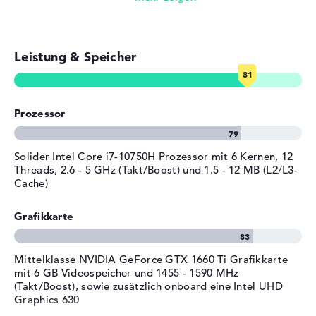
Breite
36,55 cm
E-Mails, Office Apps
Tiefe
25,4 cm
Höhe
2,16 cm
Leistung & Speicher
Surfen im Internet
Gewicht
2,34 kg
Farbe / Design
Eclipse Black
Material
Kunststoff
Prozessor
Farbe
schwarz
Betriebssystem / Software
Solider Intel Core i7-10750H Prozessor mit 6 Kernen, 12
Threads, 2.6 - 5 GHz (Takt/Boost) und 1.5 - 12 MB (L2/L3-
Bereitgestelltes
Microsoft Windows 10 Home
Cache)
Betriebssystem
(64 Bit)
Grafikkarte
Herstellergarantie
Service & Support
1 Jahr Pick-up & Return-
Service
Mittelklasse NVIDIA GeForce GTX 1660 Ti Grafikkarte
mit 6 GB Videospeicher und 1455 - 1590 MHz
(Takt/Boost), sowie zusätzlich onboard eine Intel UHD
Graphics 630