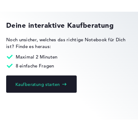
Dell Pro Precision
Gewicht
Deine interaktive Kaufberatung
Moderates Gewicht mit 2,34 kg
Noch unsicher, welches das richtige Notebook für Dich
Höhe
ist?
Finde es heraus:
Dell Pro Max
Maximal 2 Minuten
Handlich mit 2,16 cm Höhe
8 einfache Fragen
Kaufberatung starten
Display
Dell Latitude
Auflösung
Mattes 15,6 Zoll Display mit solider Auflösung von
maximal 1920 x 1080