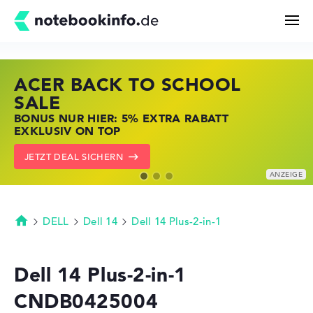
ACER BACK TO SCHOOL
HP STORE SSV DEALS
LENOVO LAPTOP DEALS
Suchen
SALE
JETZT ZUGREIFEN: NOTEBOOKS BEI HP
NOTEBOOKS BEI LENOVO JETZT
BONUS NUR HIER: 5% EXTRA RABATT
KRÄFTIG REDUZIERT
KRÄFTIG REDUZIERT
Konfigurator
EXKLUSIV ON TOP
ZU DEN HP ANGEBOTEN
LENOVO DEALS ZEIGEN
JETZT DEAL SICHERN
Kaufberatung
Technik & Wissen
DELL
Dell 14
Dell 14 Plus-2-in-1
Startseite
Deals
Dell 14 Plus-2-in-1
CNDB0425004
Merkzettel