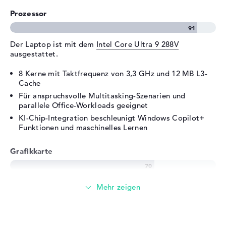
Embedded Security Chip 2.0,
Webcam-Abdeckung
Prozessor
Sonstiges
360 Grad Scharnier, Copilot+,
KI-Chip, Recycling-
Der Laptop ist mit dem
Intel Core Ultra 9 288V
Materialien
ausgestattet.
Stromversorgung
8 Kerne mit Taktfrequenz von 3,3 GHz und 12 MB L3-
Akku
Cache
4 Zellen
Für anspruchsvolle Multitasking-Szenarien und
Kapazität
64 Wh
parallele Office-Workloads geeignet
Allgemein
KI-Chip-Integration beschleunigt Windows Copilot+
Funktionen und maschinelles Lernen
Breite
31,4 cm
Tiefe
22,6 cm
Grafikkarte
Höhe
1,64 cm
Gewicht
1,61 kg
Die
Intel Arc 140V
übernimmt die Grafikberechnung.
Farbe / Design
Ice Blue
Integrierter Grafikchip mit 1950 MHz Taktfrequenz
Material
Aluminium
Eignet sich für leichte Bild- und Videobearbeitung
Farbe
silber
sowie Office-Visualisierungen