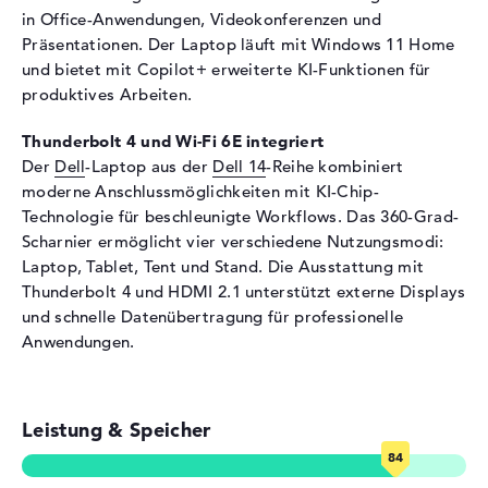
in Office-Anwendungen, Videokonferenzen und
Netzwerk
Präsentationen. Der Laptop läuft mit Windows 11 Home
WLAN
802.11a, 802.11ac, 802.11ax,
und bietet mit Copilot+ erweiterte KI-Funktionen für
802.11b, 802.11be, 802.11g,
produktives Arbeiten.
802.11n
Thunderbolt 4 und Wi-Fi 6E integriert
Bluetooth
Bluetooth 5.4
Der
Dell
-Laptop aus der
Dell 14
-Reihe kombiniert
Erweiterung / Konnektivität
moderne Anschlussmöglichkeiten mit KI-Chip-
Technologie für beschleunigte Workflows. Das 360-Grad-
Schnittstellen
1 x Thunderbolt 4, 1 x USB 3.0
Scharnier ermöglicht vier verschiedene Nutzungsmodi:
- Typ A, 1 x USB 3.1 - Typ C
Laptop, Tablet, Tent und Stand. Die Ausstattung mit
Video
1 x DisplayPort über
Thunderbolt 4 und HDMI 2.1 unterstützt externe Displays
Thunderbolt 4, 1 x
und schnelle Datenübertragung für professionelle
DisplayPort über USB-C, 1 x
Anwendungen.
HDMI 2.1
Audio
1 x 2-in-1 Audio Jack
(Kopfhörer/Mikrofon)
Leistung & Speicher
Verschiedenes
Integrierte Sicherheit
Fingerprint Reader, TPM