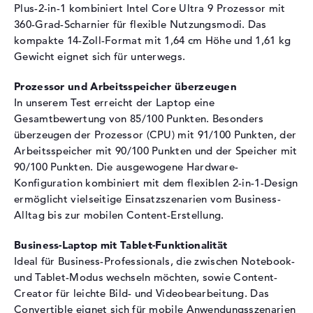
Plus-2-in-1 kombiniert Intel Core Ultra 9 Prozessor mit
Display-Typ
14" TFT
360-Grad-Scharnier für flexible Nutzungsmodi. Das
kompakte 14-Zoll-Format mit 1,64 cm Höhe und 1,61 kg
Max. Auflösung
1920 x 1200
Gewicht eignet sich für unterwegs.
Auflösungstyp
WUXGA
Bildwiederholrate
60 Hz
Prozessor und Arbeitsspeicher überzeugen
Besonderheiten
Multi-Touchscreen, glänzend,
In unserem Test erreicht der Laptop eine
LED-Hintergrundbeleuchtung,
Gesamtbewertung von 85/100 Punkten. Besonders
IPS Panel, 45% NTSC
überzeugen der Prozessor (CPU) mit 91/100 Punkten, der
Arbeitsspeicher mit 90/100 Punkten und der Speicher mit
Audio
90/100 Punkten. Die ausgewogene Hardware-
Soundkarte
Waves MaxxAudio Pro
Konfiguration kombiniert mit dem flexiblen 2-in-1-Design
ermöglicht vielseitige Einsatzszenarien vom Business-
Webcam
Alltag bis zur mobilen Content-Erstellung.
Sensorauflösung
2 MP
Business-Laptop mit Tablet-Funktionalität
Eingabegeräte
Ideal für Business-Professionals, die zwischen Notebook-
Eingabegeräte
Multi-Touch-Trackpad, Multi-
und Tablet-Modus wechseln möchten, sowie Content-
Touchscreen, Tastatur
Creator für leichte Bild- und Videobearbeitung. Das
Tastatur
Beleuchtet (hintergrund)
Convertible eignet sich für mobile Anwendungsszenarien