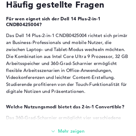
Häufig gestellte Fragen
Betriebssystem / Software
Hardware-Beschleunigung für Video-Streaming und
Multi-Monitor-Setups
Bereitgestelltes
Microsoft Windows 11 Home
Für wen eignet sich der Dell 14 Plus-2-in-1
Betriebssystem
(64 Bit)
CNDB0425004?
Arbeitsspeicher
Herstellergarantie
Das Dell 14 Plus-2-in-1 CNDB0425004 richtet sich primär
an Business-Professionals und mobile Nutzer, die
Service & Support
1 Jahr Vor-Ort-Service
Das Notebook verfügt über 32 GB LPDDR5X-
zwischen Laptop- und Tablet-Modus wechseln möchten.
Arbeitsspeicher.
Die Kombination aus Intel Core Ultra 9 Prozessor, 32 GB
Speichertaktfrequenz von 8533 MHz für schnellen
Arbeitsspeicher und 360-Grad-Scharnier ermöglicht
Datenzugriff
flexible Arbeitsszenarien in Office-Anwendungen,
Mehrere parallele Programme, Browser-Tabs und
Videokonferenzen und leichter Content-Erstellung.
virtuelle Meetings laufen problemlos
Studierende profitieren von der Touch-Funktionalität für
Das Speichermodul eignet sich für anspruchsvolle
digitale Notizen und Präsentationen.
Business-Anwendungen und Content-Workflows
Welche Nutzungsmodi bietet das 2-in-1 Convertible?
Speicher
Das 360-Grad-Scharnier ermöglicht vier verschiedene
Nutzungsmodi. Im Laptop-Modus eignet sich das Gerät
Eine 1 TB PCIe-SSD dient als Festplatte.
für klassische Eingaben über Tastatur und Trackpad. Der