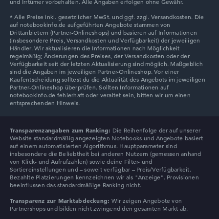
und Irrtümer vorbehalten. Alle Angaben erfolgen ohne Gewähr.
WUXGA-Auflösung mit 16:10-Seitenverhältnis für mehr
unterstützt verschiedene Arbeitsszenarien von Office-
vertikale Arbeitsfläche
Arbeit bis Präsentationen. Die Ausstattung mit 32 GB
IPS-Technologie ermöglicht stabile Farben und
Arbeitsspeicher und 1 TB SSD bietet ausreichend
Blickwinkel in verschiedenen Nutzungsmodi
Kapazität für anspruchsvolle Business-Anwendungen. Das
Preis-Leistungs-Verhältnis hängt vom individuellen
Budget ab.
Weitere Ausstattung
Der Laptop bietet umfangreiche
Anschlussmöglichkeiten und Sicherheitsfeatures.
1x Thunderbolt 4, 1x USB 3.0 Typ-A, 1x USB 3.1
Typ-C, 1x HDMI 2.1
Fingerabdrucksensor, TPM 2.0 Chip und Webcam-
Transparenzangaben zum Ranking:
Die Reihenfolge der auf unserer
Website standardmäßig angezeigten Notebooks und Angebote basiert
Abdeckung für Business-Sicherheit
auf einem automatisierten Algorithmus. Hauptparameter sind
Beleuchtete Tastatur, Waves MaxxAudio Pro und
insbesondere die Beliebtheit bei anderen Nutzern (gemessen anhand
2-MP-Webcam
von Klick- und Aufrufzahlen) sowie deine Filter- und
Sortiereinstellungen und – soweit verfügbar – Preis/Verfügbarkeit.
Wi-Fi 6E und Bluetooth 5.4 für moderne kabellose
Bezahlte Platzierungen kennzeichnen wir als "Anzeige". Provisionen
Konnektivität
beeinflussen das standardmäßige Ranking nicht.
Transparenz zur Marktabdeckung:
Wir zeigen Angebote von
Partnershops und bilden nicht zwingend den gesamten Markt ab.