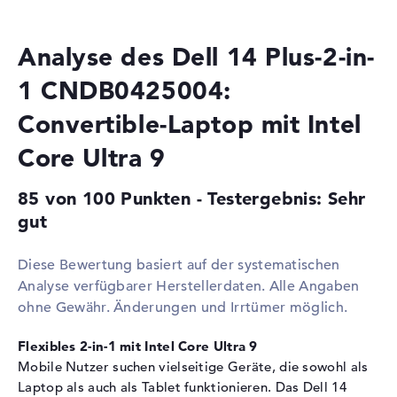
Multi-Core-
Octa-Core
Technologie
Cache
12 MB (L3-Cache)
Analyse des Dell 14 Plus-2-in-
Grafikkarte
1 CNDB0425004:
Grafikprozessor
Intel Arc 140V
Convertible-Laptop mit Intel
RAM
Core Ultra 9
1. Steckplatz
32 GB
Installiert
32 GB
85 von 100 Punkten - Testergebnis: Sehr
Technologie
LPDDR5X - 8533 MHZ
gut
Festplatte
Diese Bewertung basiert auf der systematischen
Festplatte
1 TB SSD
Analyse verfügbarer Herstellerdaten. Alle Angaben
Schnittstelle
PCIe
ohne Gewähr. Änderungen und Irrtümer möglich.
Optische Speicher
Flexibles 2-in-1 mit Intel Core Ultra 9
Laufwerks-Typ
ohne Laufwerk
Mobile Nutzer suchen vielseitige Geräte, die sowohl als
Laptop als auch als Tablet funktionieren. Das Dell 14
Display